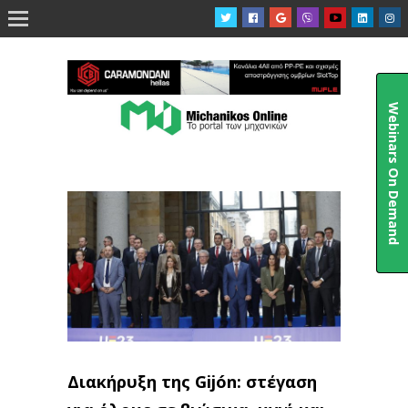

Webinars On Demand
Διακήρυξη της Gijón: στέγαση