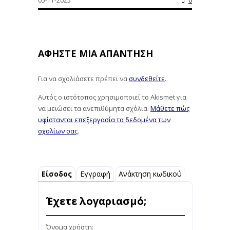
05-11-2025
0
ΑΦΉΣΤΕ ΜΙΑ ΑΠΆΝΤΗΣΗ
Για να σχολιάσετε πρέπει να
συνδεθείτε
.
Αυτός ο ιστότοπος χρησιμοποιεί το Akismet για
να μειώσει τα ανεπιθύμητα σχόλια.
Μάθετε πώς
υφίστανται επεξεργασία τα δεδομένα των
σχολίων σας
.
Είσοδος
Εγγραφή
Ανάκτηση κωδικού
Έχετε λογαριασμό;
Όνομα χρήστη: