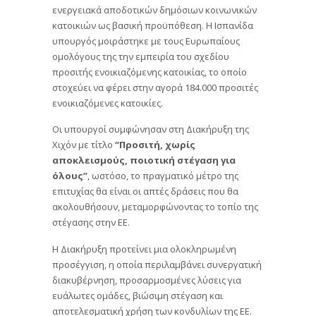
ενεργειακά αποδοτικών δημόσιων κοινωνικών
κατοικιών ως βασική προϋπόθεση. Η Ισπανίδα
υπουργός μοιράστηκε με τους Ευρωπαίους
ομολόγους της την εμπειρία του σχεδίου
προσιτής ενοικιαζόμενης κατοικίας, το οποίο
στοχεύει να φέρει στην αγορά 184.000 προσιτές
ενοικιαζόμενες κατοικίες.
Οι υπουργοί συμφώνησαν στη Διακήρυξη της
Χιχόν με τίτλο
“Προσιτή, χωρίς
αποκλεισμούς, ποιοτική στέγαση για
όλους”
, ωστόσο, το πραγματικό μέτρο της
επιτυχίας θα είναι οι απτές δράσεις που θα
ακολουθήσουν, μεταμορφώνοντας το τοπίο της
στέγασης στην ΕΕ.
Η Διακήρυξη προτείνει μια ολοκληρωμένη
προσέγγιση, η οποία περιλαμβάνει συνεργατική
διακυβέρνηση, προσαρμοσμένες λύσεις για
ευάλωτες ομάδες, βιώσιμη στέγαση και
αποτελεσματική χρήση των κονδυλίων της ΕΕ.