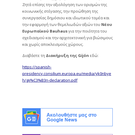
Ζητά επίσης την αξιολόγηση των ορισμών της
κοινωνικής στέγασης, την προώθηση της
συνεργασίας δημόσιου και ιδιωτικού τομέα και
την εφαρμογή των θεμελιωδών αξιών του
Νέου
Ευρωπαϊκού
Bauhaus
για την ποιότητα του
σχεδιασμού και την αρχιτεκτονική για βιώσιμους
και χωρίς αποκλεισμούς χώρους.
Διαβάστε τη
Διακήρυξη της Gijón
εδώ:
https://spanish-
presidency.consilium.europa.eu/media/yk0nbye
h/gij%C3%B3n-declaration.pdf