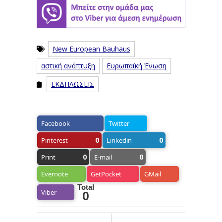
New European Bauhaus
αστική ανάπτυξη
Ευρωπαϊκή Ένωση
ΕΚΔΗΛΩΣΕΙΣ
Facebook
Twitter
0
0
Pinterest
Linkedin
0
0
Print
E-mail
Evernote
GetPocket
GMail
Total
Viber
0