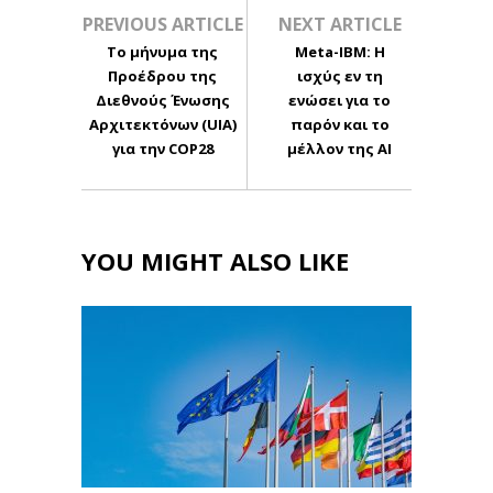
PREVIOUS ARTICLE
NEXT ARTICLE
Το μήνυμα της
Meta-IBM: Η
Προέδρου της
ισχύς εν τη
Διεθνούς Ένωσης
ενώσει για το
Αρχιτεκτόνων (UIA)
παρόν και το
για την COP28
μέλλον της ΑΙ
YOU MIGHT ALSO LIKE