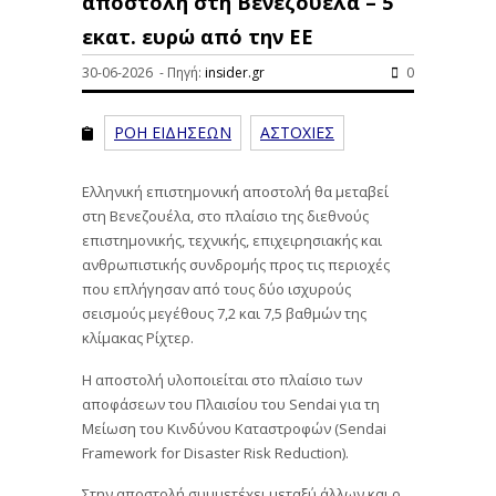
αποστολή στη Βενεζουέλα – 5
εκατ. ευρώ από την ΕΕ
30-06-2026 - Πηγή:
insider.gr
0
ΡΟΗ ΕΙΔΗΣΕΩΝ
ΑΣΤΟΧΙΕΣ
Ελληνική επιστημονική αποστολή θα μεταβεί
στη Βενεζουέλα, στο πλαίσιο της διεθνούς
επιστημονικής, τεχνικής, επιχειρησιακής και
ανθρωπιστικής συνδρομής προς τις περιοχές
που επλήγησαν από τους δύο ισχυρούς
σεισμούς μεγέθους 7,2 και 7,5 βαθμών της
κλίμακας Ρίχτερ.
Η αποστολή υλοποιείται στο πλαίσιο των
αποφάσεων του Πλαισίου του Sendai για τη
Μείωση του Κινδύνου Καταστροφών (Sendai
Framework for Disaster Risk Reduction).
Στην αποστολή συμμετέχει μεταξύ άλλων και ο