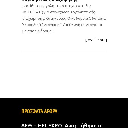
Διατίθεται εργοληπτικό πτυχίο Δ’ τάξης
(ΜΗ.Ε.Ε.Δ.Ε.) για στελέχωση εργοληπτικής
επιχείρησης. Κατηγορίες: Οικοδομικά Οδοποιία
Υδραυλικά Ενεργειακά Υπεύθυνη συνεργασία
με σαφείς όρους…
[Read more]
ΠΡΟΣΦΑΤΑ ΑΡΘΡΑ
ΔΕΘ – HELEXPO: Αναρτήθηκε ο