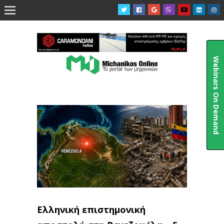

Webinars On Demand
Ελληνική επιστημονική