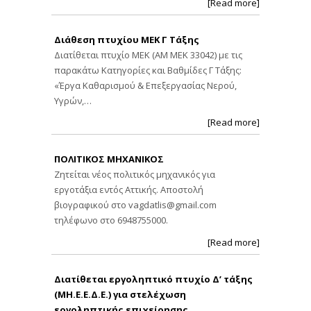
[Read more]
Διάθεση πτυχίου ΜΕΚ Γ Τάξης
Διατίθεται πτυχίο ΜΕΚ (ΑΜ ΜΕΚ 33042) με τις
παρακάτω Κατηγορίες και Βαθμίδες Γ Τάξης:
«Έργα Καθαρισμού & Επεξεργασίας Νερού,
Υγρών,…
[Read more]
ΠΟΛΙΤΙΚΟΣ ΜΗΧΑΝΙΚΟΣ
Ζητείται νέος πολιτικός μηχανικός για
εργοτάξια εντός Αττικής. Αποστολή
βιογραφικού στο
vagdatlis@gmail.com
τηλέφωνο στο 6948755000.
[Read more]
Διατίθεται εργοληπτικό πτυχίο Δ’ τάξης
(ΜΗ.Ε.Ε.Δ.Ε.) για στελέχωση
εργοληπτικής επιχείρησης.