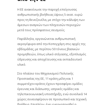
Η ΕΕ ανακοίνωσε την παροχή επείγουσας
ανθρωπιστικής βοήθειας ύψους 5 εκατ. ευρώ
προς τη Βενεζουέλα, με στόχο την κάλυψη των
άμεσων αναγκών των πληγεισών περιοχών
μετά τους πρόσφατους σεισμούς.
Παράλληλα, οργανώνεται ανθρωπιστική
αερογέφυρα από την Κοπεγχάγη στις αρχές της
εβδομάδας, με περίπου 50 τόνους βασικών
προμηθειών, όπως υλικό στέγασης, εξοπλισμός
ύδρευσης και αποχέτευσης και εκπαιδευτικό
υλικό.
Στο πλαίσιο του Μηχανισμού Πολιτικής
Προστασίας της ΕΕ, 11 κράτη μέλη και 1
συμμετέχον κράτος έχουν προσφέρει ομάδες
έρευνας και διάσωσης, ιατρικές ομάδες και
τηλεπικοινωνιακή υποστήριξη, ενώ συνολικά 14
χώρες συνεισφέρουν σε προσωπικό και τεχνική
βοήθεια. Επιπλέον, έχει ενεργοποιηθεί η