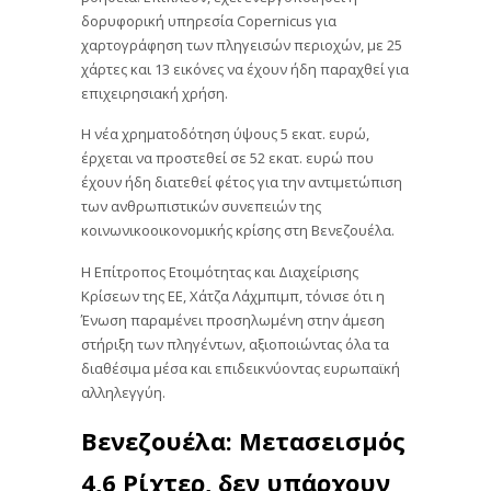
δορυφορική υπηρεσία Copernicus για
χαρτογράφηση των πληγεισών περιοχών, με 25
χάρτες και 13 εικόνες να έχουν ήδη παραχθεί για
επιχειρησιακή χρήση.
Η νέα χρηματοδότηση ύψους 5 εκατ. ευρώ,
έρχεται να προστεθεί σε 52 εκατ. ευρώ που
έχουν ήδη διατεθεί φέτος για την αντιμετώπιση
των ανθρωπιστικών συνεπειών της
κοινωνικοοικονομικής κρίσης στη Βενεζουέλα.
Η Επίτροπος Ετοιμότητας και Διαχείρισης
Κρίσεων της ΕΕ, Χάτζα Λάχμπιμπ, τόνισε ότι η
Ένωση παραμένει προσηλωμένη στην άμεση
στήριξη των πληγέντων, αξιοποιώντας όλα τα
διαθέσιμα μέσα και επιδεικνύοντας ευρωπαϊκή
αλληλεγγύη.
Βενεζουέλα: Μετασεισμός
4,6 Ρίχτερ, δεν υπάρχουν