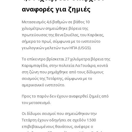
αναφορές για ζημιές
Μετασεισμός 4,6 βαθμών σε βάθος 10
χιλιομέτρων σημειώθηκε βόρεια της
πρωτεύουσας της Βενεζουέλας, του Καράκας,
σήμερα το πρωί, σύμφωνα με το ινστιτούτο
γεωλογικών μελετών των ΗΠΑ (USGS).
Το επίκεντρο βρίσκεται 27 χιλιόμετρα βόρεια της
Καραμπαγέδα, στην πολιτεία Λα Γουάιρα, κοντά
στη ζώνη που ρημάχθηκε από τους δίδυμους
σεισμούς της Τετάρτης, σύμφωνα με το
αμερικανικό ινστιτούτο.
Προς το παρόν δεν έχουν αναφερθεί ζημιές από
τον μετασεισμό.
Οι δίδυμοι σεισμοί που σημειώθηκαν την
Τετάρτη έχουν οδηγήσει σε σχεδόν 1.500
επιβεβαιωμένους θανάτους, ανέφερε ο