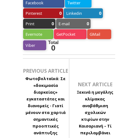
Facebook
Twitter
0
0
Pinterest
Linkedin
0
0
Print
E-mail
Evernote
GetPocket
GMail
Total
Viber
0
PREVIOUS ARTICLE
Φωτοβολταϊκά: Σε
NEXT ARTICLE
«δοκιμασία
διαρκείας»
Ξεκινά η μεγάλης
εγκαταστάτες και
κλίμακας
διανομείς - Γιατί
αναβάθμιση
μένουν στα χαρτιά
σχολικών
σημαντικές
κτιρίων στην
προοπτικές
Καισαριανή – Τί
ανάπτυξης
περιλαμβάνει