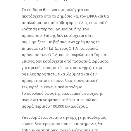
Το επίδομα θα είναι αφορολόγητο και
ακατάσχετο από το Δημόσιο και τον ΕΦΚΑ και θα
απαλλάσσεται από κάθε φόρο, τέλος, εισφορά ή
κράτηση υπέρ του Δημοσίου ή τρίτου
προσώπου. Επίσης δεν κατάσχεται ούτε
συμψηφίζεται με βεβαιωμένα χρέη προς το
Δημόσιο, τα Ν.Π.Δ.Δ., τους Ο.Τ.Α., τα νομικά
πρόσωπα των Ο.Τ.Α. και τα ασφαλιστικά Ταμεία.
Επίσης, δεν κατάσχεται από πιστωτικά ιδρύματα
για οφειλές προς αυτά, ούτε συμψηφίζεται με
οφειλές προς πιστωτικά ιδρύματα και δεν
προσμετράται στο συνολικό, πραγματικό ή
τεκμαρτό, οικογενειακό εισόδημα.
Το συνολικό ύψος της οικονομικής ενίσχυσης
αναμένεται να φτάσει τα 50 εκατ. ευρώ και
αφορά περίπου 100.000 δικαιούχους.
Υπενθυμίζεται ότι από την αρχή της πανδημίας
είναι η δεύτερη φορά που οι επιστήμονες θα
λάβουν εφάπαξ οικονομική ενίσχυση με τη