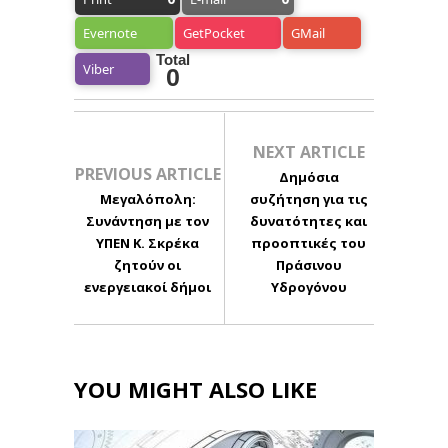
Evernote
GetPocket
GMail
Total
Viber
0
NEXT ARTICLE
PREVIOUS ARTICLE
Δημόσια
Μεγαλόπολη:
συζήτηση για τις
Συνάντηση με τον
δυνατότητες και
ΥΠΕΝ Κ. Σκρέκα
προοπτικές του
ζητούν οι
Πράσινου
ενεργειακοί δήμοι
Υδρογόνου
YOU MIGHT ALSO LIKE