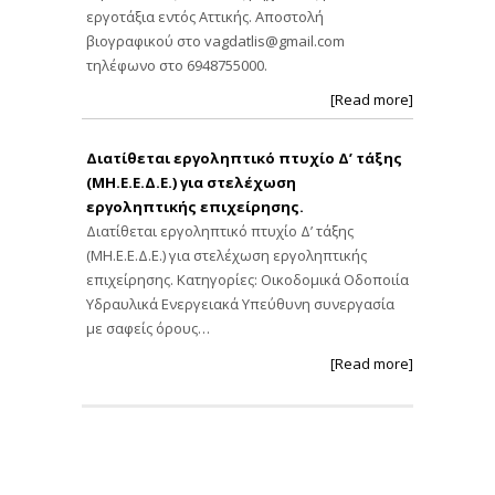
εργοτάξια εντός Αττικής. Αποστολή
βιογραφικού στο
vagdatlis@gmail.com
τηλέφωνο στο 6948755000.
[Read more]
Διατίθεται εργοληπτικό πτυχίο Δ’ τάξης
(ΜΗ.Ε.Ε.Δ.Ε.) για στελέχωση
εργοληπτικής επιχείρησης.
Διατίθεται εργοληπτικό πτυχίο Δ’ τάξης
(ΜΗ.Ε.Ε.Δ.Ε.) για στελέχωση εργοληπτικής
επιχείρησης. Κατηγορίες: Οικοδομικά Οδοποιία
Υδραυλικά Ενεργειακά Υπεύθυνη συνεργασία
με σαφείς όρους…
[Read more]