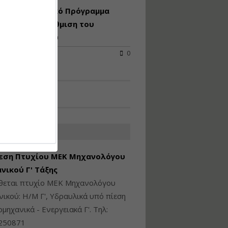
ήμας: Στο Εθνικό Πρόγραμμα
Υγιεινή και Ασφάλεια
τυξης η αναβάθμιση του
στα Ιδιωτικά και
Δημόσια Έργα
δρομίου Πάρου
2026
0
Εισηγητής:
Ζήσης Παπασταμάτης
Τιμή από: €145.00
Διάρκεια: 7 ώρες
Διαδικασία Έκδοσης
Οικοδομικών Αδειών
ΑΤΕΣ ΑΓΓΕΛΙΕΣ
μέσω του e-Άδειες –
Παραδείγματα
εση Πτυχίου ΜΕΚ Μηχανολόγου
Εφαρμογής
νικού Γ' Τάξης
Εισηγήτρια:
Αναστασία Μητρακάκη
ίθεται πτυχίο ΜΕΚ Μηχανολόγου
Τιμή από: €165.00
ικού: Η/Μ Γ', Υδραυλικά υπό πίεση
Διάρκεια: 9 ώρες
ιομηχανικά - Ενεργειακά Γ'. Τηλ:
250871