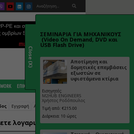

ΣΕΜΙΝΑΡΙΑ ΓΙΑ ΜΗΧΑΝΙΚΟΥΣ
(Video On Demand, DVD και
USB Flash Drive)
Close (X)
Αποτίμηση και
δομητικές επεμβάσεις
εξωστών σε
υφιστάμενα κτίρια
 WORK
ΕΠΙΚΟΙΝΩΝΙΑ
Εισηγητές:
M2HUB ENGINEERS
Χρήστος Ροδόπουλος
δος
Εγγραφή
Ανάκτηση κωδικού
Τιμή από: €215.00
Διάρκεια: 10 ώρες
ετε λογαριασμό;