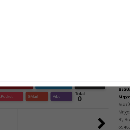
Χρ. Δ
Ανάπ
Αερο
06-08-
ΠΡΟΣΦ
0
0
0
interest
Linkedin
Print
Διάθ
Total
tPocket
GMail
Viber
Μηχα
0
Διατ
Μηχαν
Β', Β
6948