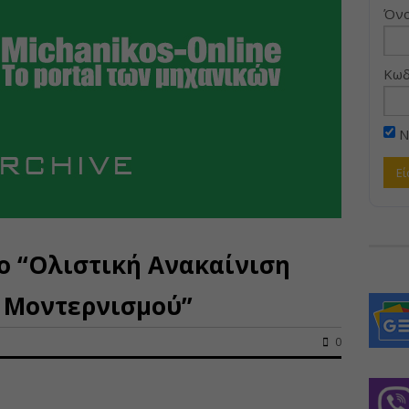
Όνο
Κωδ
Ν
ο “Ολιστική Ανακαίνιση
υ Μοντερνισμού”
0