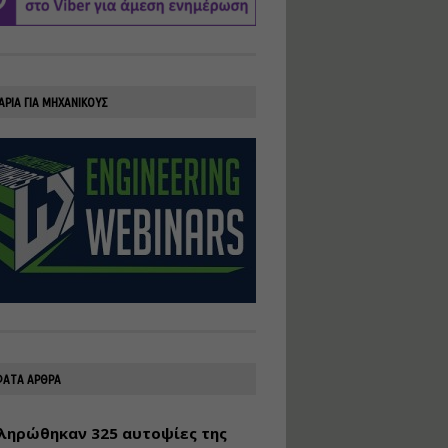
υλοποίηση
φωτοβολταϊκών
συστημάτων για
αυτοπαραγωγή (Net-
Billing)
ΑΡΙΑ ΓΙΑ ΜΗΧΑΝΙΚΟΥΣ
Εισηγητής:
Νικόλαος Παπαναστασίου
Τιμή από: €230.00
Διάρκεια: 16 ώρες
Αρχιτεκτονικός
Σχεδιασμός με το
Rhinoceros
Εισηγητής:
Κυριάκος Γολέμης
Τιμή από: €275.00
Διάρκεια: 18 ώρες
ΑΤΑ ΑΡΘΡΑ
ληρώθηκαν 325 αυτοψίες της
Σχεδιασμός και