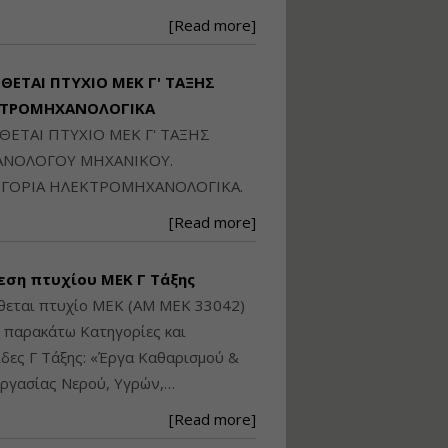
Ηλεκτρονική
Ταυτότητα Κτιρίου/
[Read more]
Αυτοτελούς
Διηρημένης
ιδιοκτησίας – Θεωρία
ΙΘΕΤΑΙ ΠΤΥΧΙΟ ΜΕΚ Γ' ΤΑΞΗΣ
και Πράξη (2024)
ΚΤΡΟΜΗΧΑΝΟΛΟΓΙΚΑ
Εισηγήτρια:
Αναστασία Μητρακάκη
ΙΘΕΤΑΙ ΠΤΥΧΙΟ ΜΕΚ Γ' ΤΑΞΗΣ
Τιμή από: €140.00
ΝΟΛΟΓΟΥ ΜΗΧΑΝΙΚΟΥ.
Διάρκεια: 6 ώρες
ΓΟΡΙΑ ΗΛΕΚΤΡΟΜΗΧΑΝΟΛΟΓΙΚΑ.
[Read more]
Εφαρμογή
Πολεοδομικού
Σχεδιασμού Εντός
εση πτυχίου ΜΕΚ Γ Τάξης
Ορίων Πόλεων και
θεται πτυχίο ΜΕΚ (ΑΜ ΜΕΚ 33042)
Οικισμών και Εκτός
Σχεδίου Δόμησης
ς παρακάτω Κατηγορίες και
δες Γ Τάξης: «Έργα Καθαρισμού &
Εισηγήτρια:
Γραμματή Μπακλατσή
ργασίας Νερού, Υγρών,…
Τιμή από: €145.00
Διάρκεια: 8 ώρες
[Read more]