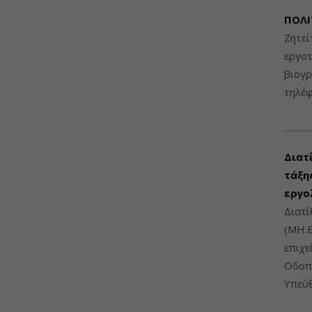
ΠΟΛΙ
Ζητεί
εργοτ
βιογ
τηλέ
Διατ
τάξης
εργο
Διατί
(ΜΗ.Ε
επιχε
Οδοπο
Υπεύθ