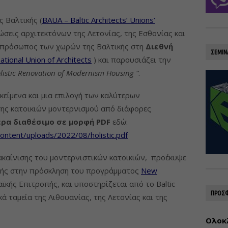
 Βαλτικής (
BAUA – Baltic Architects’ Unions’
νώσεις αρχιτεκτόνων της Λετονίας, της Εσθονίας και
 εκπρόσωπος των χωρών της Βαλτικής στη
Διεθνή
ΣΕΜΙΝ
ational Union of Architects
) και παρουσιάζει την
listic Renovation of Modernism Housing “
.
κείμενα και μια επιλογή των καλύτερων
σης κατοικιών μοντερνισμού από διάφορες
ρα διαθέσιμο σε μορφή
PDF
εδώ:
content/uploads/2022/08/holistic.pdf
νακαίνισης του μοντερνιστικών κατοικιών, προέκυψε
κής στην πρόσκληση του προγράμματος
New
κής Επιτροπής, και υποστηρίζεται από το Baltic
ΠΡΟΣΦ
ικά ταμεία της Λιθουανίας, της Λετονίας και της
Ολοκ