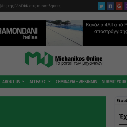
ίες της ΓΔΑΕΦΚ στις πυρόπληκτες
ρίθηκαν ακατάλληλα
ABOUT US
ΑΓΓΕΛΙΕΣ
ΣΕΜΙΝΑΡΙΑ – WEBINARS
SUBMIT YOUR
Είσο
Έχ