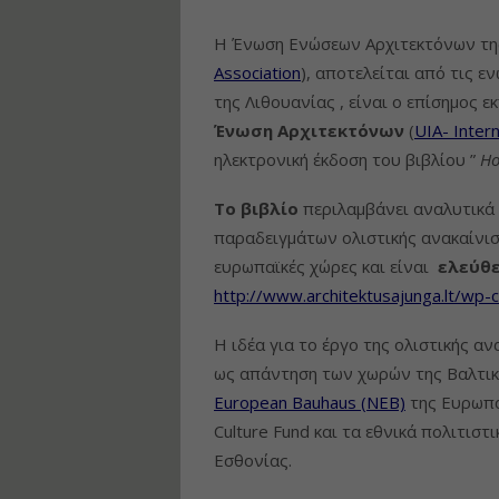
Η Ένωση Ενώσεων Αρχιτεκτόνων της
Association
), αποτελείται από τις ε
της Λιθουανίας , είναι ο επίσημος
Ένωση Αρχιτεκτόνων
(
UIA- Intern
ηλεκτρονική έκδοση του βιβλίου ”
Ho
Το βιβλίο
περιλαμβάνει αναλυτικά 
παραδειγμάτων ολιστικής ανακαίνι
ευρωπαϊκές χώρες και είναι
ελεύθε
http://www.architektusajunga.lt/wp-
Η ιδέα για το έργο της ολιστικής α
ως απάντηση των χωρών της Βαλτι
European Bauhaus (NEB)
της Ευρωπαϊ
Culture Fund και τα εθνικά πολιτιστ
Εσθονίας.