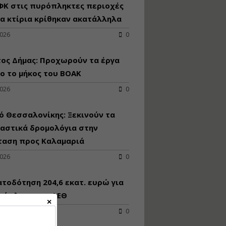
κατασκευή
ΦΚ στις πυρόπληκτες περιοχές
κoλυμβητικής
α κτίρια κρίθηκαν ακατάλληλα
υδατοδεξαμενής
2026
0
Εισηγητής:
Χρήστος Ροδόπουλος
Τιμή από: €230.00
ος Δήμας: Προχωρούν τα έργα
Διάρκεια: 14 ώρες
ο το μήκος του ΒΟΑΚ
2026
0
Διαδικασία
αδειοδότησης και
 Θεσσαλονίκης: Ξεκινούν τα
έκδοσης
μαστικά δρομολόγια στην
πιστοποιητικού
κατάταξης
ταση προς Καλαμαριά
τουριστικών μονάδων
2026
0
Εισηγητές:
Γραμματή Μπακλατσή
Νικόλαος Σαρούκος
τοδότηση 204,6 εκατ. ευρώ για
Τιμή από: €145.00
ανάπλαση της ΔΕΘ
Διάρκεια: 8 ώρες
2026
0