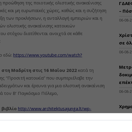
η προώθηση της ποιοτικής ολιστικής ανακαίνισης
ΓΔΑΕ
ές και μη ευρωπαϊκές χώρες, καθώς και η συζήτηση
– Πόσ
ιξη των προκλήσεων, η ανταλλαγή εμπειριών και η
06-08-
ν ολιστικής ανακαίνισης κατοικιών
του στόχου διατίθενται ανοιχτά σε κάθε
Χρίστ
:
σε όλ
06-08-
ο εδώ:
https://www.youtube.com/watch?
Μετρό
 στη Μαδρίτη στις 16 Μαΐου 2022
κατά τη
δοκι
ης “Προσιτή κατοικία” που συμπεριέλαβε την
επέκ
ειγμάτων και έρευνα για μια ολιστική ανακαίνιση
06-08-
ά τον Β’ Παγκόσμιο Πόλεμο,
Χρημα
 βιβλίο
http://www.architektusajunga.lt/wp-
την 
.pdf
06-08-