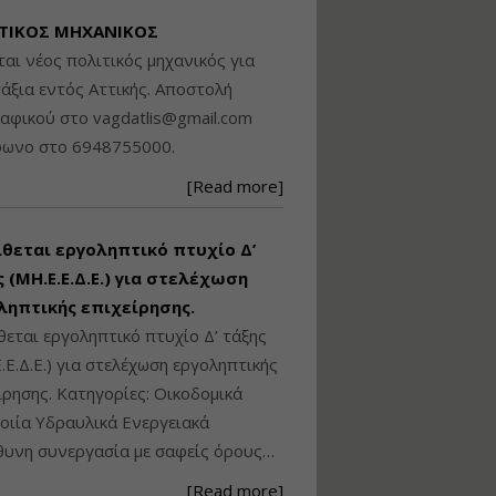
Βασικά στοιχεία
ΤΙΚΟΣ ΜΗΧΑΝΙΚΟΣ
τεχνολογίας
ται νέος πολιτικός μηχανικός για
φωτισμού LED και
ανάλυση Συστημάτων
άξια εντός Αττικής. Αποστολή
Διαχείρισης
ραφικού στο
vagdatlis@gmail.com
Φωτισμού
φωνο στο 6948755000.
Εισηγητής:
Στέφανος Τουλόγλου
[Read more]
Τιμή από: €190.00
Διάρκεια: 12 ώρες
ίθεται εργοληπτικό πτυχίο Δ’
 (ΜΗ.Ε.Ε.Δ.Ε.) για στελέχωση
Εκπόνηση Τοπικών και
Ειδικών Πολεοδομικών
ληπτικής επιχείρησης.
Σχεδίων (ΤΠΣ και ΕΠΣ)
θεται εργοληπτικό πτυχίο Δ’ τάξης
.Ε.Δ.Ε.) για στελέχωση εργοληπτικής
ίρησης. Κατηγορίες: Οικοδομικά
Εισηγητής:
Λάμπρος Κίσσας
ιία Υδραυλικά Ενεργειακά
Τιμή από: €130.00
υνη συνεργασία με σαφείς όρους…
Διάρκεια: 6 ώρες
[Read more]