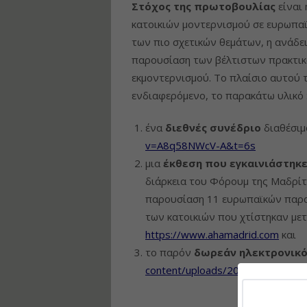
Στόχος της πρωτοβουλίας
είναι 
κατοικιών μοντερνισμού σε ευρωπαϊκ
των πιο σχετικών θεμάτων, η ανάδε
παρουσίαση των βέλτιστων πρακτικώ
εκμοντερνισμού. Το πλαίσιο αυτού 
ενδιαφερόμενο, το παρακάτω υλικό 
ένα
διεθνές συνέδριο
διαθέσιμ
v=A8q58NWcV-A&t=6s
μια
έκθεση που εγκαινιάστηκε
διάρκεια του Φόρουμ της Μαδρίτ
παρουσίαση 11 ευρωπαϊκών παραδ
των κατοικιών που χτίστηκαν μετ
https://www.ahamadrid.com
και
το παρόν
δωρεάν ηλεκτρονικό
content/uploads/2022/08/holistic