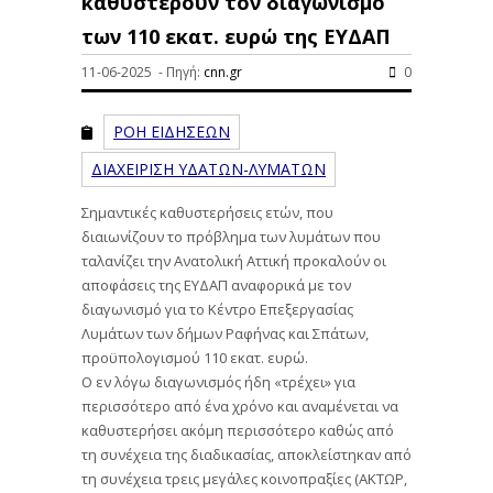
καθυστερούν τον διαγωνισμό
των 110 εκατ. ευρώ της ΕΥΔΑΠ
11-06-2025 - Πηγή:
cnn.gr
0
ΡΟΗ ΕΙΔΗΣΕΩΝ
ΔΙΑΧΕΙΡΙΣΗ ΥΔΑΤΩΝ-ΛΥΜΑΤΩΝ
Σημαντικές καθυστερήσεις ετών, που
διαιωνίζουν το πρόβλημα των λυμάτων που
ταλανίζει την Ανατολική Αττική προκαλούν οι
αποφάσεις της ΕΥΔΑΠ αναφορικά με τον
διαγωνισμό για το Κέντρο Επεξεργασίας
Λυμάτων των δήμων Ραφήνας και Σπάτων,
προϋπολογισμού 110 εκατ. ευρώ.
Ο εν λόγω διαγωνισμός ήδη «τρέχει» για
περισσότερο από ένα χρόνο και αναμένεται να
καθυστερήσει ακόμη περισσότερο καθώς από
τη συνέχεια της διαδικασίας, αποκλείστηκαν από
τη συνέχεια τρεις μεγάλες κοινοπραξίες (ΑΚΤΩΡ,