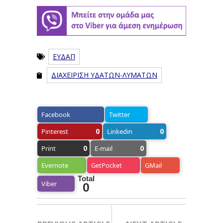
ΕΥΔΑΠ
ΔΙΑΧΕΙΡΙΣΗ ΥΔΑΤΩΝ-ΛΥΜΑΤΩΝ
Facebook
Twitter
0
0
Pinterest
Linkedin
0
0
Print
E-mail
Evernote
GetPocket
GMail
Total
Viber
0