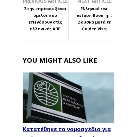
PREVIOUS ARTICLE
NEXT ARTICLE
Στην «πρέσα» ξένοι
Ελληνικό real
όμιλοι που
estate: Boom ή...
επενδύουν στις
φούσκα μετά τη
ελληνικές ΑΠΕ
Golden Visa;
YOU MIGHT ALSO LIKE
Κατατέθηκε το νομοσχέδιο για