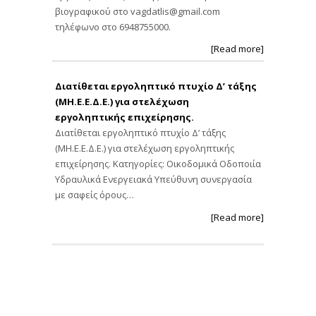
βιογραφικού στο
vagdatlis@gmail.com
τηλέφωνο στο 6948755000.
[Read more]
Διατίθεται εργοληπτικό πτυχίο Δ’ τάξης
(ΜΗ.Ε.Ε.Δ.Ε.) για στελέχωση
εργοληπτικής επιχείρησης.
Διατίθεται εργοληπτικό πτυχίο Δ’ τάξης
(ΜΗ.Ε.Ε.Δ.Ε.) για στελέχωση εργοληπτικής
επιχείρησης. Κατηγορίες: Οικοδομικά Οδοποιία
Υδραυλικά Ενεργειακά Υπεύθυνη συνεργασία
με σαφείς όρους…
[Read more]