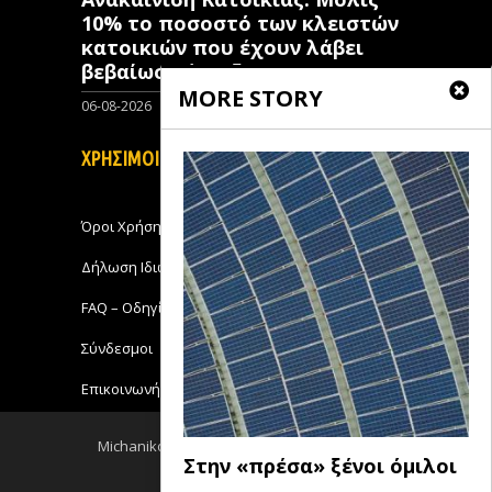
10% το ποσοστό των κλειστών
κατοικιών που έχουν λάβει
βεβαίωση ένταξης
MORE STORY
06-08-2026
0
ΧΡΗΣΙΜΟΙ ΣΥΝΔΕΣΜΟΙ
Όροι Χρήσης
Δήλωση Ιδιωτικότητας
FAQ – Οδηγίες Χρήσης
Σύνδεσμοι
Επικοινωνήστε με το Michanikos-Online
Michanikos-Online 2018 - All Rights Reserved
Στην «πρέσα» ξένοι όμιλοι
Back to top