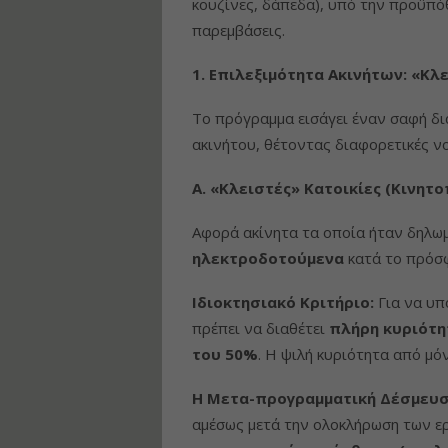
κουζίνες, δάπεδα), υπό την προϋπό
παρεμβάσεις.
1. Επιλεξιμότητα Ακινήτων: «Κλ
Το πρόγραμμα εισάγει έναν σαφή δ
ακινήτου, θέτοντας διαφορετικές νο
Α. «Κλειστές» Κατοικίες (Κινη
Αφορά ακίνητα τα οποία ήταν δηλω
ηλεκτροδοτούμενα
κατά το πρόσφ
Ιδιοκτησιακό Κριτήριο:
Για να υπ
πρέπει να διαθέτει
πλήρη κυριότη
του 50%
. Η ψιλή κυριότητα από μόν
Η Μετα-προγραμματική Δέσμευσ
αμέσως μετά την ολοκλήρωση των ερ