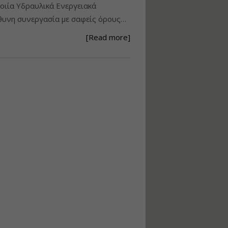
ιία Υδραυλικά Ενεργειακά
Ανάθεση – Εκτέλεση –
υνη συνεργασία με σαφείς όρους…
Επίβλεψη Δημοσίων
Έργων με τον
[Read more]
Ν.4782/2021
Εισηγητής:
Ζήσης Παπασταμάτης
Τιμή από: €220.00
Διάρκεια: 18 ώρες
Σχεδιασμός, μελέτη
και τεχνική
υλοποίηση
φωτοβολταϊκών
συστημάτων για
αυτοπαραγωγή (Net-
metering)
Εισηγητής:
Νικόλαος Παπαναστασίου
Τιμή από: €215.00
Διάρκεια: 16 ώρες