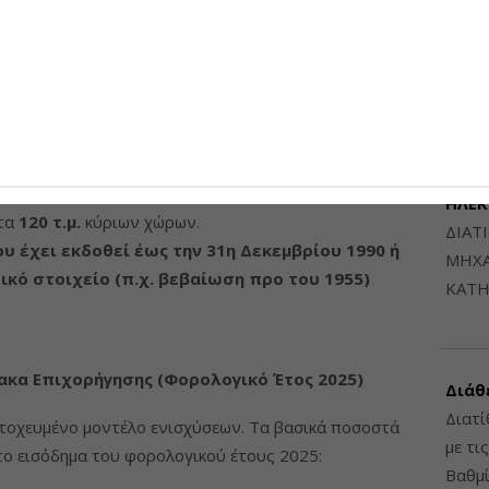
Μηχαν
Β', Β
χόν πολεοδομικές αυθαιρεσίες πρέπει να έχουν
6948
495/17)
πριν
την οριστική υποβολή, καθώς το σύστημα
εκτρονική Ταυτότητα Κτιρίου (ΗΤΚ).
του Πιστοποιητικού Ενεργειακής Απόδοσης (Α’ ΠΕΑ),
ΔΙΑΤ
της Γ’
.
ΗΛΕ
 τα
120 τ.μ.
κύριων χώρων.
ΔΙΑΤ
ου έχει εκδοθεί έως την 31η Δεκεμβρίου 1990 ή
ΜΗΧΑ
ικό στοιχείο (π.χ. βεβαίωση προ του 1955)
ΚΑΤΗ
μακα Επιχορήγησης (Φορολογικό Έτος 2025)
Διάθ
Διατί
στοχευμένο μοντέλο ενισχύσεων. Τα βασικά ποσοστά
με τι
το εισόδημα του φορολογικού έτους 2025:
Βαθμί