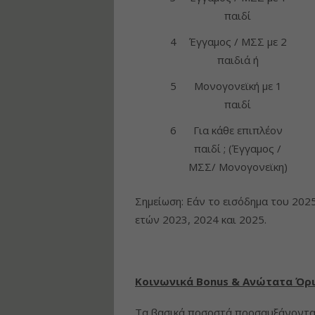
παιδί
4
Έγγαμος / ΜΣΣ με 2
παιδιά ή
5
Μονογονεϊκή με 1
παιδί
6
Για κάθε επιπλέον
παιδί ; (Έγ­γαμος /
ΜΣΣ/ Μονογονεϊκη)
Σημείωση: Εάν το εισόδημα του 2025
ετών 2023, 2024 και 2025.
Κοινωνικά Bonus & Ανώτατα Όρ
Τα βασικά ποσοστά προσαυξάνοντα