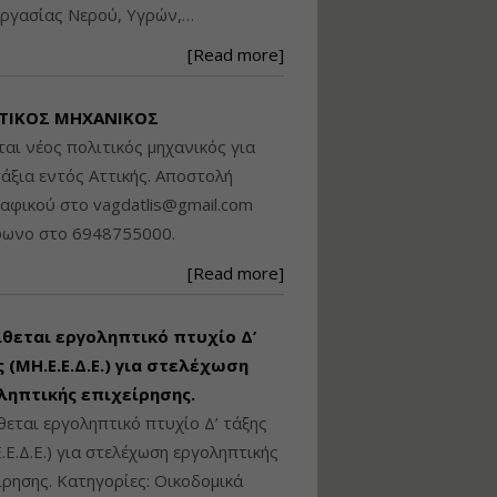
ργασίας Νερού, Υγρών,…
Βασικά στοιχεία
τεχνολογίας
[Read more]
φωτισμού LED και
ανάλυση Συστημάτων
Διαχείρισης
ΤΙΚΟΣ ΜΗΧΑΝΙΚΟΣ
Φωτισμού
ται νέος πολιτικός μηχανικός για
Εισηγητής:
Στέφανος Τουλόγλου
άξια εντός Αττικής. Αποστολή
Τιμή από: €190.00
ραφικού στο
vagdatlis@gmail.com
Διάρκεια: 12 ώρες
φωνο στο 6948755000.
[Read more]
Εκπόνηση Τοπικών και
Ειδικών Πολεοδομικών
Σχεδίων (ΤΠΣ και ΕΠΣ)
ίθεται εργοληπτικό πτυχίο Δ’
 (ΜΗ.Ε.Ε.Δ.Ε.) για στελέχωση
ληπτικής επιχείρησης.
Εισηγητής:
Λάμπρος Κίσσας
θεται εργοληπτικό πτυχίο Δ’ τάξης
Τιμή από: €130.00
.Ε.Δ.Ε.) για στελέχωση εργοληπτικής
Διάρκεια: 6 ώρες
ίρησης. Κατηγορίες: Οικοδομικά