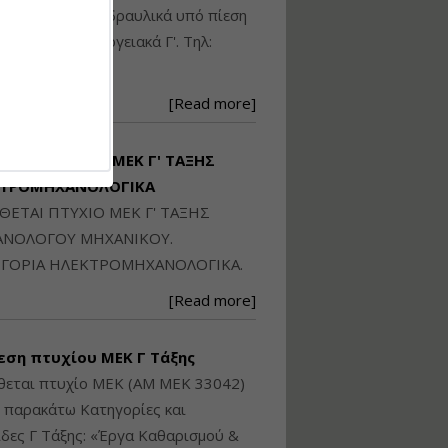
Ηλεκτρονική
ικού: Η/Μ Γ', Υδραυλικά υπό πίεση
Ταυτότητα Κτιρίου/
Αυτοτελούς
ιομηχανικά - Ενεργειακά Γ'. Τηλ:
Διηρημένης
250871
ιδιοκτησίας – Θεωρία
και Πράξη (2024)
[Read more]
Εισηγήτρια:
Αναστασία Μητρακάκη
Τιμή από: €140.00
ΙΘΕΤΑΙ ΠΤΥΧΙΟ ΜΕΚ Γ' ΤΑΞΗΣ
Διάρκεια: 6 ώρες
ΚΤΡΟΜΗΧΑΝΟΛΟΓΙΚΑ
ΙΘΕΤΑΙ ΠΤΥΧΙΟ ΜΕΚ Γ' ΤΑΞΗΣ
Εφαρμογή
ΝΟΛΟΓΟΥ ΜΗΧΑΝΙΚΟΥ.
Πολεοδομικού
ΓΟΡΙΑ ΗΛΕΚΤΡΟΜΗΧΑΝΟΛΟΓΙΚΑ.
Σχεδιασμού Εντός
Ορίων Πόλεων και
[Read more]
Οικισμών και Εκτός
Σχεδίου Δόμησης
εση πτυχίου ΜΕΚ Γ Τάξης
Εισηγήτρια:
Γραμματή Μπακλατσή
θεται πτυχίο ΜΕΚ (ΑΜ ΜΕΚ 33042)
Τιμή από: €145.00
ς παρακάτω Κατηγορίες και
Διάρκεια: 8 ώρες
δες Γ Τάξης: «Έργα Καθαρισμού &