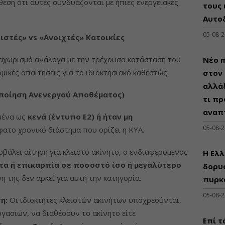
θεση ότι αυτές συνδυάζονται με ήπιες ενεργειακές
τους 
Αυτο
05-08-
ειστές» vs «Ανοιχτές» Κατοικίες
ιαχωρισμό ανάλογα με την τρέχουσα κατάσταση του
Νέο m
μικές απαιτήσεις για το ιδιοκτησιακό καθεστώς:
στον 
αλλάξ
τοποίηση Ανενεργού Αποθέματος)
τι πρ
αναπ
μένα ως
κενά (έντυπο Ε2) ή ήταν μη
05-08-
ατο χρονικό διάστημα που ορίζει η ΚΥΑ.
οβάλει αίτηση για κλειστό ακίνητο, ο ενδιαφερόμενος
Η Ελλ
τα ή επικαρπία σε ποσοστό ίσο ή μεγαλύτερο
δορυφ
η της δεν αρκεί για αυτή την κατηγορία.
πυρκ
05-08-
η:
Οι ιδιοκτήτες κλειστών ακινήτων υποχρεούνται,
γασιών, να διαθέσουν το ακίνητο είτε
Επί τ