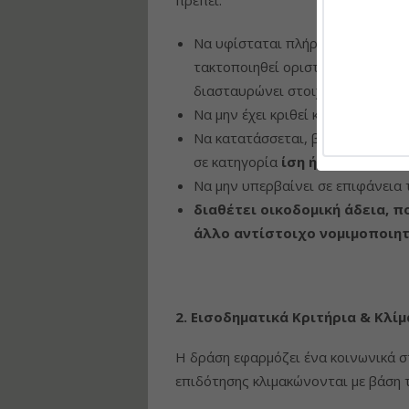
Να υφίσταται πλήρως νόμιμα. Τυ
τακτοποιηθεί οριστικά (π.χ. Ν. 4
διασταυρώνει στοιχεία με την Ηλ
Να μην έχει κριθεί κατεδαφιστέο.
Να κατατάσσεται, βάσει του Πρώ
σε κατηγορία
ίση ή χαμηλότερη 
Να μην υπερβαίνει σε επιφάνεια
διαθέτει οικοδομική άδεια, π
άλλο αντίστοιχο νομιμοποιητ
2. Εισοδηματικά Κριτήρια & Κλί
Η δράση εφαρμόζει ένα κοινωνικά 
επιδότησης κλιμακώνονται με βάση 