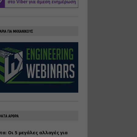
υλοποίηση
φωτοβολταϊκών
συστημάτων για
αυτοπαραγωγή (Net-
Billing)
ΑΡΙΑ ΓΙΑ ΜΗΧΑΝΙΚΟΥΣ
Εισηγητής:
Νικόλαος Παπαναστασίου
Τιμή από: €230.00
Διάρκεια: 16 ώρες
Αρχιτεκτονικός
Σχεδιασμός με το
Rhinoceros
Εισηγητής:
Κυριάκος Γολέμης
Τιμή από: €275.00
Διάρκεια: 18 ώρες
ΑΤΑ ΑΡΘΡΑ
τα: Οι 5 μεγάλες αλλαγές για
Σχεδιασμός και