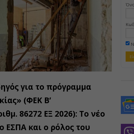
Όνο
Κωδ
Ν
ηγός για το πρόγραμμα
κίας» (ΦΕΚ Β’
ριθμ. 86272 ΕΞ 2026): Το νέο
ο ΕΣΠΑ και ο ρόλος του