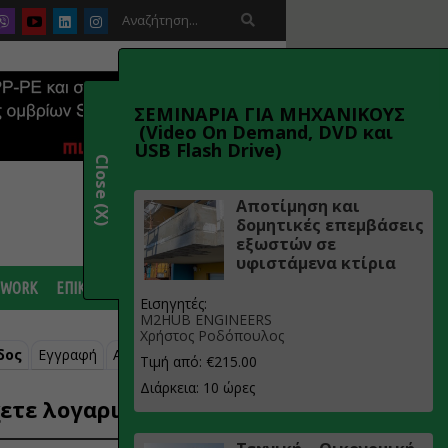

ΣΕΜΙΝΑΡΙΑ ΓΙΑ ΜΗΧΑΝΙΚΟΥΣ
(Video On Demand, DVD και
USB Flash Drive)
Close (X)
Αποτίμηση και
δομητικές επεμβάσεις
εξωστών σε
υφιστάμενα κτίρια
 WORK
ΕΠΙΚΟΙΝΩΝΙΑ
Εισηγητές:
M2HUB ENGINEERS
Χρήστος Ροδόπουλος
δος
Εγγραφή
Ανάκτηση κωδικού
Τιμή από: €215.00
Διάρκεια: 10 ώρες
ετε λογαριασμό;