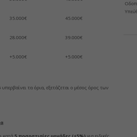
Οδοπο
Υπεύθ
35.000€
45.000€
28.000€
39.000€
+5.000€
+5.000€
 υπερβαίνει τα όρια, εξετάζεται ο μέσος όρος των
ια
ι κατά
5 ποσοστιαίες μονάδες (+5%)
για ειδικές