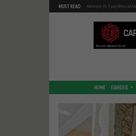
Νέο masterplan για 5.000 
MUST READ
θα αλλάξει γύρω από τον Β
αναπτύξεις
HOME
ΕΙΔΗΣΕΙΣ