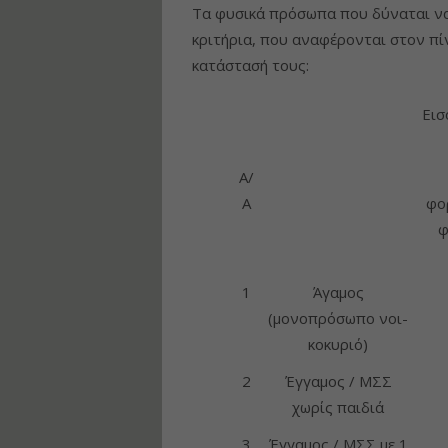
Τα φυσικά πρόσωπα που δύναται να
κριτήρια, που αναφέρονται στον πί
κατάστασή τους:
Εισ
Α/
Α
φο
φ
1
Άγαμος
(μονοπρόσωπο νοι­
κοκυριό)
2
Έγγαμος / ΜΣΣ
χωρίς παιδιά
3
Έγγαμος / ΜΣΣ με 1