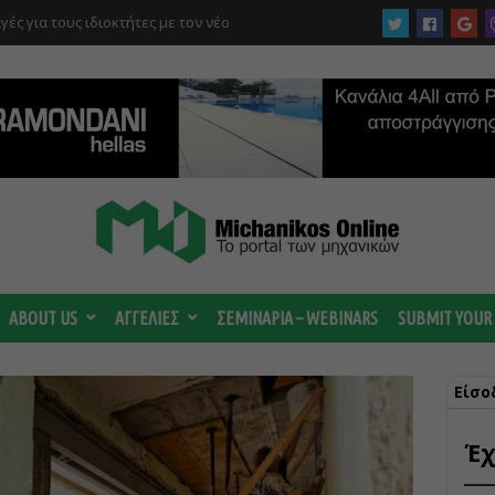
στρέμματα στον Ελαιώνα “στα σκαριά” – Τι
οτανικό και τι προβλέπεται για οικιστικές
ABOUT US
ΑΓΓΕΛΙΕΣ
ΣΕΜΙΝΑΡΙΑ – WEBINARS
SUBMIT YOUR
Είσο
Έχ