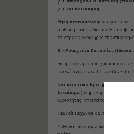
για
μακροχρόνια μίσθωση (τουλ
για
ιδιοκατοίκηση
.
Ρητή Απαγόρευση:
Απαγορεύεται α
μίσθωση (τύπου Airbnb). Η παραβία
επιστροφή ολόκληρης της επιχορήγη
Β. «Ανοιχτές» Κατοικίες (Ιδιοκα
Αφορά ακίνητα που χρησιμοποιούντα
προκύπτει από το Ε1 του ιδιοκτήτη
Ιδιοκτησιακό Κριτήριο:
Εδώ είναι
δικαίωμα
(πλήρη κυριότητα, επικαρ
κυριότητας, απαιτείται η έγγραφη 
Γενικά Τεχνικά Κριτήρια Ακινήτ
Κάθε κατοικία (μονοκατοικία, μεμον
πρέπει: