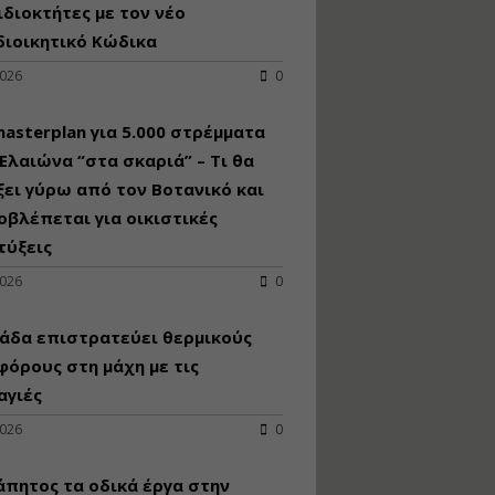
κατασκευή
ιδιοκτήτες με τον νέο
κoλυμβητικής
διοικητικό Κώδικα
υδατοδεξαμενής
2026
0
Εισηγητής:
Χρήστος Ροδόπουλος
Τιμή από: €230.00
asterplan για 5.000 στρέμματα
Διάρκεια: 14 ώρες
Ελαιώνα “στα σκαριά” – Τι θα
ει γύρω από τον Βοτανικό και
οβλέπεται για οικιστικές
Διαδικασία
αδειοδότησης και
τύξεις
έκδοσης
2026
0
πιστοποιητικού
κατάταξης
τουριστικών μονάδων
άδα επιστρατεύει θερμικούς
Εισηγητές:
όρους στη μάχη με τις
Γραμματή Μπακλατσή
αγιές
Νικόλαος Σαρούκος
Τιμή από: €145.00
2026
0
Διάρκεια: 8 ώρες
άπητος τα οδικά έργα στην