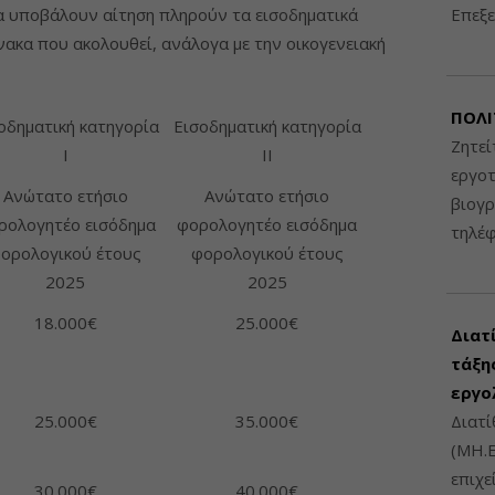
 υποβάλουν αίτηση πληρούν τα εισοδηματικά
Επεξε
νακα που ακολουθεί, ανάλογα με την οικογενειακή
ΠΟΛΙ
οδηματική κατηγορία
Εισοδηματική κατηγορία
Ζητεί
Ι
ΙΙ
εργοτ
Ανώτατο ετήσιο
Ανώτατο ετήσιο
βιογ
ρολογητέο εισόδημα
φορολογητέο εισόδημα
τηλέ
ορολογικού έτους
φορολογικού έτους
2025
2025
18.000€
25.000€
Διατ
τάξης
εργο
25.000€
35.000€
Διατί
(ΜΗ.Ε
επιχε
30.000€
40.000€