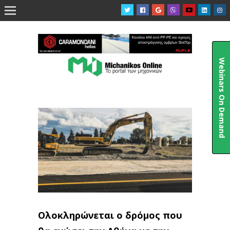

Webinars On Demand
Ολοκληρώνεται ο δρόμος που