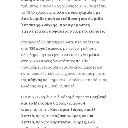
τμήματος, ο συνολικός άξονας του Ε65 θα φτάσει
τα 181,5 χιλιόμετρα,
όλα σε νέα χάραξη, με
δύο λωρίδες ανά κατεύθυνση και Λωρίδα
Έκτακτης Ανάγκης, προσφέροντας
ταχύτητα και ασφάλεια στις μετακινήσεις.
Στο εργοτάξιο απασχολούνται περισσότεροι
από
750 εργαζόμενοι,
με στόχο η πλήρης
ολοκλήρωση του έργου να επιτευχθεί
μέσα
στο 2026
. Οι νέες δυνατότητες που θα
προσφέρει στους οδηγούς θα είναι άμεσες και
εντυπωσιακές, καθώς οι χρόνοι ταξιδιού μεταξύ
της
Αθήνας
και σημαντικών πόλεων της Βόρειας
Ελλάδας θα μειωθούν αισθητά.
Πιο συγκεκριμένα, η διαδρομή προς τα
Γρεβενά
και το Μέτσοβο
θα διαρκεί μόλις
4
ώρες,
προς την
Καστοριά 4 ώρες και 35
λεπτά
, προς την
Κοζάνη 4 ώρες και 30
λεπτά
, προς το
Καρπενήσι 3 ώρες
, ενώ
τα
Τρίκαλα θα απέχουν λιγότερο από 3