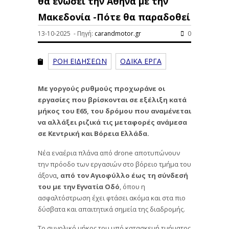
θα ενώσει την Αθήνα με την
Μακεδονία -Πότε θα παραδοθεί
13-10-2025 - Πηγή:
carandmotor.gr
0
ΡΟΗ ΕΙΔΗΣΕΩΝ
ΟΔΙΚΑ ΕΡΓΑ
Με γοργούς ρυθμούς προχωράνε οι
εργασίες που βρίσκονται σε εξέλιξη κατά
μήκος του Ε65, του δρόμου που αναμένεται
να αλλάξει ριζικά τις μεταφορές ανάμεσα
σε Κεντρική και Βόρεια Ελλάδα.
Νέα εναέρια πλάνα από drone αποτυπώνουν
την πρόοδο των εργασιών στο βόρειο τμήμα του
άξονα
, από τον Αγιοφύλλο έως τη σύνδεσή
του με την Εγνατία Οδό
, όπου η
ασφαλτόστρωση έχει φτάσει ακόμα και στα πιο
δύσβατα και απαιτητικά σημεία της διαδρομής.
Το συνολικό μήκος του υπό κατασκευή τμήματος