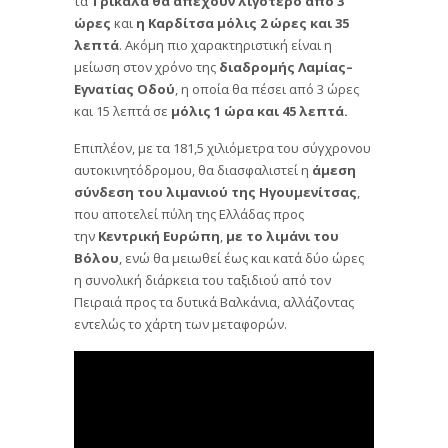
ώρες
και
η Καρδίτσα μόλις 2 ώρες και 35
λεπτά
. Ακόμη πιο χαρακτηριστική είναι η
μείωση στον χρόνο της
διαδρομής Λαμίας–
Εγνατίας Οδού
, η οποία θα πέσει από 3 ώρες
και 15 λεπτά σε
μόλις 1 ώρα και 45 λεπτά.
Επιπλέον, με τα 181,5 χιλιόμετρα του σύγχρονου
αυτοκινητόδρομου, θα διασφαλιστεί η
άμεση
σύνδεση του λιμανιού της Ηγουμενίτσας
,
που αποτελεί πύλη της Ελλάδας προς
την
Κεντρική Ευρώπη
,
με το λιμάνι του
Βόλου
, ενώ θα μειωθεί έως και κατά δύο ώρες
η συνολική διάρκεια του ταξιδιού από τον
Πειραιά προς τα δυτικά Βαλκάνια, αλλάζοντας
εντελώς το χάρτη των μεταφορών.