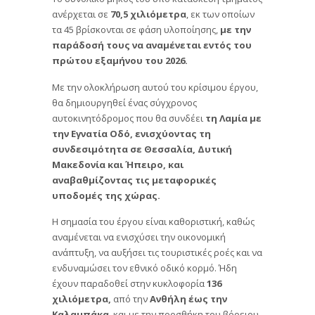
ανέρχεται σε
70,5 χιλιόμετρα
, εκ των οποίων
τα 45 βρίσκονται σε φάση υλοποίησης,
με την
παράδοσή τους να αναμένεται εντός του
πρώτου εξαμήνου του 2026.
Με την ολοκλήρωση αυτού του κρίσιμου έργου,
θα δημιουργηθεί ένας σύγχρονος
αυτοκινητόδρομος που θα συνδέει
τη Λαμία με
την Εγνατία Οδό, ενισχύοντας τη
συνδεσιμότητα σε Θεσσαλία, Δυτική
Μακεδονία και Ήπειρο, και
αναβαθμίζοντας τις μεταφορικές
υποδομές της χώρας.
Η σημασία του έργου είναι καθοριστική, καθώς
αναμένεται να ενισχύσει την οικονομική
ανάπτυξη, να αυξήσει τις τουριστικές ροές και να
ενδυναμώσει τον εθνικό οδικό κορμό. Ήδη
έχουν παραδοθεί στην κυκλοφορία
136
χιλιόμετρα,
από την
Ανθήλη έως την
Καλαμπάκα
, και με την προσθήκη του βόρειου