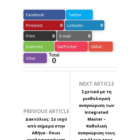
Facebook
Twitter
0
0
Pinterest
Linkedin
0
0
Print
E-mail
Evernote
GetPocket
GMail
Total
Viber
0
NEXT ARTICLE
Σχετικά με τη
μισθολογική
αναγνώριση των
PREVIOUS ARTICLE
Integrated
Δακτύλιος: Σε ισχύ
Master –
από σήμερα στην
Καθολική
Αθήνα - Ποιοι
αναγνώριση τους
κυκλοφορούν και
για όλους τους