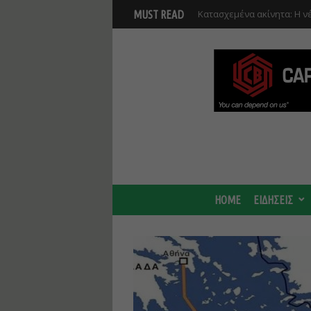
Έργα 7 εκατ. ευρώ στη Λε
MUST READ
Ανάκαμψης και υλοποιούντ
HOME
ΕΙΔΗΣΕΙΣ