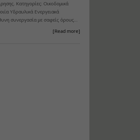
ίρησης. Κατηγορίες: Οικοδομικά
Ανάθεση – Εκτέλεση –
ιία Υδραυλικά Ενεργειακά
Επίβλεψη Δημοσίων
υνη συνεργασία με σαφείς όρους…
Έργων με τον
Ν.4782/2021
[Read more]
Εισηγητής:
Ζήσης Παπασταμάτης
Τιμή από: €220.00
Διάρκεια: 18 ώρες
Σχεδιασμός, μελέτη
και τεχνική
υλοποίηση
φωτοβολταϊκών
συστημάτων για
αυτοπαραγωγή (Net-
metering)
Εισηγητής:
Νικόλαος Παπαναστασίου
Τιμή από: €215.00
Διάρκεια: 16 ώρες