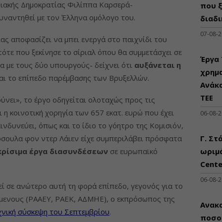
ριακής Δημοκρατίας Φιλίππα Καρσερά-
που ξ
συναντηθεί με τον Έλληνα ομόλογο του.
διαδι
07-08-
ας αποφασίζει να μπει ενεργά στο παιχνίδι του
ότε που ξεκίνησε το σίριαλ όπου θα συμμετάσχει σε
Έργα 
τα με τους δύο υπουργούς- δείχνει ότι
αυξάνεται η
χρημ
και το επίπεδο παρέμβασης των Βρυξελλών.
Ανάκ
ΤΕΕ
νει», το έργο οδηγείται ολοταχώς προς τις
ι η κοινοτική χορηγία των 657 εκατ. ευρώ που έχει
06-08-
 κινδυνεύει, όπως και το ίδιο το γόητρο της Κομισιόν,
ρσουλα φον ντερ Λάιεν είχε συμπεριλάβει πρόσφατα
Γ. Στ
κρίσιμα έργα διασυνδέσεων
σε ευρωπαϊκό
ωριμά
Cente
06-08-
εί σε ανώτερο αυτή τη φορά επίπεδο, γεγονός για το
όμενους (ΡΑΑΕΥ, ΡΑΕΚ, ΑΔΜΗΕ), ο εκπρόσωπος της
Ανακα
χνική σύσκεψη του Σεπτεμβρίου
.
ποσο