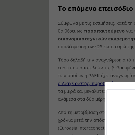
Το επόμενο επεισόδιο
Σύμφωνα με τις εκτιμήσεις, κατά τη
θα θέσει ως
προαπαιτούμενο
για 
οικονομικοτεχνικών εκκρεμοτή
αποδέσμευση των 25 εκατ. ευρώ της
Τόσο δηλαδή την αναγνώριση από τ
ευρώ που αποτελούν τις βεβαιωμέν
των οποίων η ΡΑΕΚ έχει αναγνωρίσει
ο Διαχειριστής, πυροδοτώντας την
τα μικρά και μεγαλύτερα θέματα πο
ανάμεσα στα δύο μέρη.
Από τη μεταβίβαση στον ΑΔΜΗΕ των 
χρόνια μετά την απόκτηση των περ
(Euroasia Intercconector) βρίσκοντα