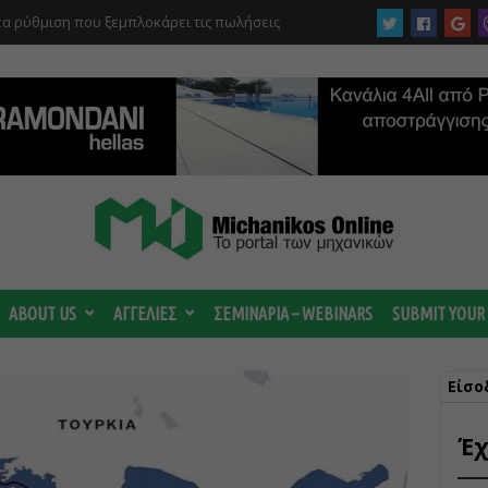
υκάδα χρηματοδοτούνται από το Ταμείο
αι από το ΤΕΕ
ABOUT US
ΑΓΓΕΛΙΕΣ
ΣΕΜΙΝΑΡΙΑ – WEBINARS
SUBMIT YOUR
Είσο
Έχ