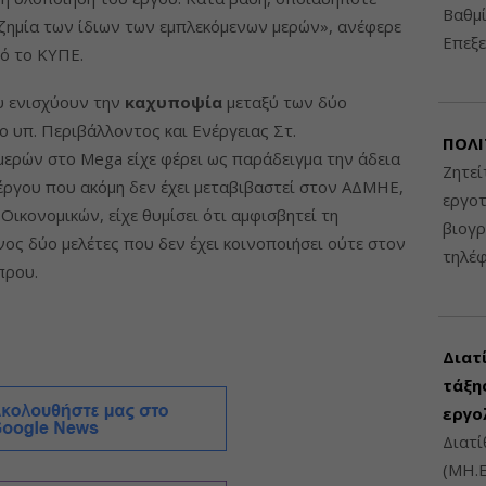
Βαθμί
ζημία των ίδιων των εμπλεκόμενων μερών», ανέφερε
Επεξε
ό το ΚΥΠΕ.
υ ενισχύουν την
καχυποψία
μεταξύ των δύο
 υπ. Περιβάλλοντος και Ενέργειας Στ.
ΠΟΛΙ
ερών στο Mega είχε φέρει ως παράδειγμα την άδεια
Ζητεί
έργου που ακόμη δεν έχει μεταβιβαστεί στον ΑΔΜΗΕ,
εργοτ
ικονομικών, είχε θυμίσει ότι αμφισβητεί τη
βιογ
ος δύο μελέτες που δεν έχει κοινοποιήσει ούτε στον
τηλέ
πρου.
Διατ
τάξης
εργο
Διατί
(ΜΗ.Ε