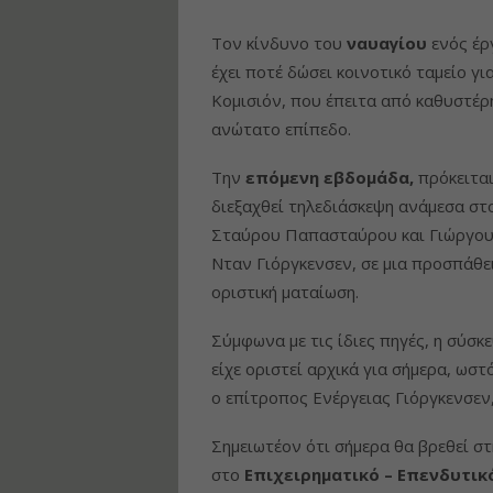
Τον κίνδυνο του
ναυαγίου
ενός έρ
έχει ποτέ δώσει κοινοτικό ταμείο γι
Κομισιόν, που έπειτα από καθυστέ
ανώτατο επίπεδο.
Την
επόμενη εβδομάδα,
πρόκειται
διεξαχθεί τηλεδιάσκεψη ανάμεσα στ
Σταύρου Παπασταύρου και Γιώργο
Νταν Γιόργκενσεν, σε μια προσπάθει
οριστική ματαίωση.
Σύμφωνα με τις ίδιες πηγές, η σύσ
είχε οριστεί αρχικά για σήμερα, ωστ
ο επίτροπος Ενέργειας Γιόργκενσεν,
Σημειωτέον ότι σήμερα θα βρεθεί σ
στο
Επιχειρηματικό – Επενδυτικ