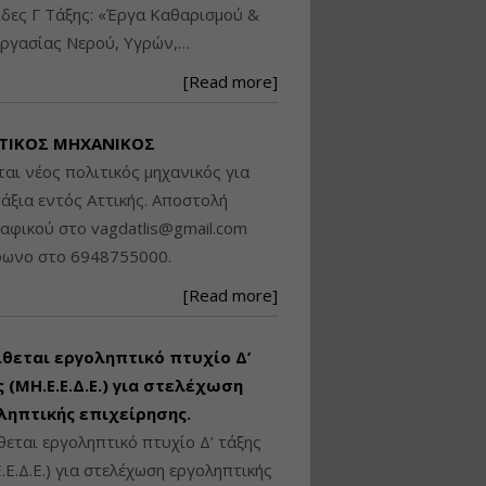
δες Γ Τάξης: «Έργα Καθαρισμού &
Βασικά στοιχεία
ργασίας Νερού, Υγρών,…
τεχνολογίας
φωτισμού LED και
[Read more]
ανάλυση Συστημάτων
Διαχείρισης
Φωτισμού
ΤΙΚΟΣ ΜΗΧΑΝΙΚΟΣ
Εισηγητής:
Στέφανος Τουλόγλου
ται νέος πολιτικός μηχανικός για
Τιμή από: €190.00
άξια εντός Αττικής. Αποστολή
Διάρκεια: 12 ώρες
ραφικού στο
vagdatlis@gmail.com
φωνο στο 6948755000.
Εκπόνηση Τοπικών και
[Read more]
Ειδικών Πολεοδομικών
Σχεδίων (ΤΠΣ και ΕΠΣ)
ίθεται εργοληπτικό πτυχίο Δ’
 (ΜΗ.Ε.Ε.Δ.Ε.) για στελέχωση
Εισηγητής:
Λάμπρος Κίσσας
ληπτικής επιχείρησης.
Τιμή από: €130.00
θεται εργοληπτικό πτυχίο Δ’ τάξης
Διάρκεια: 6 ώρες
.Ε.Δ.Ε.) για στελέχωση εργοληπτικής