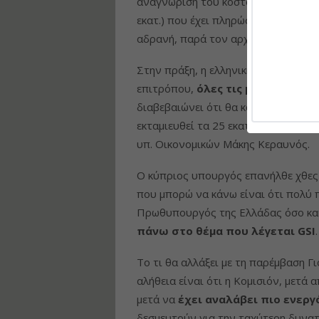
αναγνώριση του κόστους για τις λε
εκατ.) που έχει πληρώσει ο ΑΔΜΗΕ 
αδρανή, παρά τον αρχικό προγραμμ
Στην πράξη, η ελληνική πλευρά δείχ
επιτρόπου,
όλες τις μέχρι σήμερ
διαβεβαιώνει ότι θα καταφέρει να 
εκταμιευθεί τα 25 εκατ. της πρώτης
υπ. Οικονομικών Μάκης Κεραυνός.
Ο κύπριος υπουργός επανήλθε χθες 
που μπορώ να κάνω είναι ότι πολύ 
Πρωθυπουργός της Ελλάδας όσο και
πάνω στο θέμα που λέγεται GSI
Το τι θα αλλάξει με τη παρέμβαση 
αλήθεια είναι ότι η Κομισιόν, μετά 
μετά να
έχει αναλάβει πιο ενεργ
δεσμευτούν για την ταχύτερη δυνατ