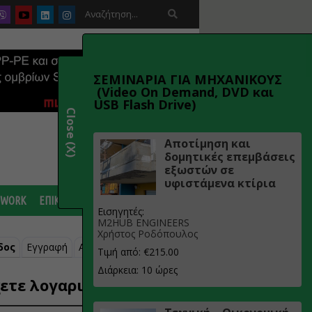

ΣΕΜΙΝΑΡΙΑ ΓΙΑ ΜΗΧΑΝΙΚΟΥΣ
(Video On Demand, DVD και
USB Flash Drive)
Close (X)
Αποτίμηση και
δομητικές επεμβάσεις
εξωστών σε
υφιστάμενα κτίρια
 WORK
ΕΠΙΚΟΙΝΩΝΙΑ
Εισηγητές:
M2HUB ENGINEERS
Χρήστος Ροδόπουλος
δος
Εγγραφή
Ανάκτηση κωδικού
Τιμή από: €215.00
Διάρκεια: 10 ώρες
ετε λογαριασμό;