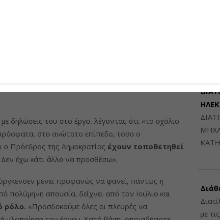
γόμενες σταλίες, δηλαδή των ποσών (κοντά στα 19
Διατ
σε ερευνητικά σκάφη για την περίοδο που παρέμειναν
Μηχαν
ατισμό.
Β', Β
6948
νει διατεθειμένη να βάλει στο τραπέζι, παρουσία του
α εκκρεμότητες
, χωρίς φυσικά τίποτα να
φέρει αποτέλεσμα, καθώς εδώ ακόμη δεν έχουν
 δόσης του 2025, που κρατά δεσμευμένα ο κύπριος
ΔΙΑΤ
ΗΛΕ
ΔΙΑΤ
με δηλώσεις του στο έργο, λέγοντας ότι «το σχόλιο
ΜΗΧΑ
πρόσφατα, στο ανώτατο επίπεδο, τόσο ο
ΚΑΤΗ
 ο Πρόεδρος της Δημοκρατίας
έχουν τοποθετηθεί
. Δεν έχω κάτι άλλο να προσθέσω».
Γιόργκενσεν μένει προφανώς να φανεί, πάντως η
Διάθ
από πολύμηνη απουσία, δείχνει από τον Ιούλιο και
Διατί
ό ρόλο.
«Προσδοκούμε όλες οι πλευρές να
με τι
ή υλοποίηση του έργου. Κατά βάση, οποιαδήποτε