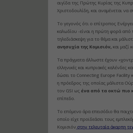
αιγίδα της Πρώτης Κυρίας της Κυπ
Χριστοδουλίδη, και αναμένεται να 
Το γεγονός ότι ο επίτροπος Ενέργει
καλωδίου -είναι η πρώτη φορά από τ
τηλεδιάσκεψη για το θέμα και μάλισ
ανησυχία της Κομισιόν,
και μαζί 
Τα πράγματα άλλωστε έχουν «χοντρύ
ελληνικές και κυπριακές καλένδες κα
δώσει το Connecting Europe Facility
η πρόεδρος της οποίας μάλιστα Ού
τον GSI ως
ένα από τα οκτώ πιο 
επίπεδο.
Το επόμενο άρα επεισόδιο θα παιχτ
οποίο είχε προϊδεάσει τους εμπλεκ
Κομισιόν
στην τελευταία άκαρπη τε