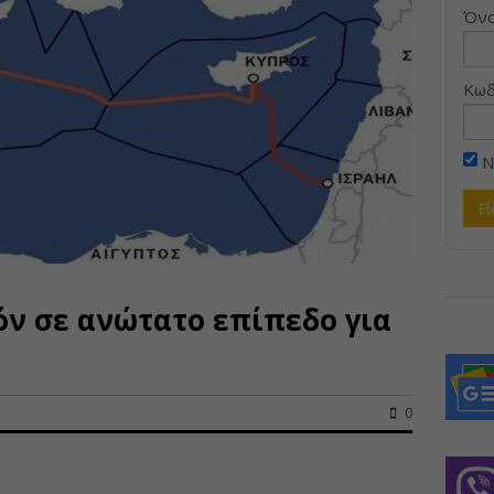
Όνο
Κωδ
Ν
ν σε ανώτατο επίπεδο για
0