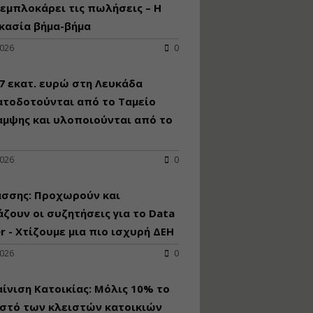
κατασκευή
εμπλοκάρει τις πωλήσεις – Η
κoλυμβητικής
κασία βήμα-βήμα
υδατοδεξαμενής
2026
0
Εισηγητής:
Χρήστος Ροδόπουλος
Τιμή από: €230.00
7 εκατ. ευρώ στη Λευκάδα
Διάρκεια: 14 ώρες
ατοδοτούνται από το Ταμείο
αμψης και υλοποιούνται από το
Διαδικασία
αδειοδότησης και
2026
0
έκδοσης
πιστοποιητικού
κατάταξης
άσσης: Προχωρούν και
τουριστικών μονάδων
ζουν οι συζητήσεις για το Data
Εισηγητές:
r - Χτίζουμε μια πιο ισχυρή ΔΕΗ
Γραμματή Μπακλατσή
Νικόλαος Σαρούκος
2026
0
Τιμή από: €145.00
Διάρκεια: 8 ώρες
ίνιση Κατοικίας: Μόλις 10% το
στό των κλειστών κατοικιών