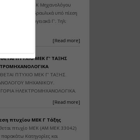
Ηλεκτρονική
ίθεται πτυχίο ΜΕΚ Μηχανολόγου
Ταυτότητα Κτιρίου/
Αυτοτελούς
ικού: Η/Μ Γ', Υδραυλικά υπό πίεση
Διηρημένης
ιομηχανικά - Ενεργειακά Γ'. Τηλ:
ιδιοκτησίας – Θεωρία
250871
και Πράξη (2024)
Εισηγήτρια:
Αναστασία Μητρακάκη
[Read more]
Τιμή από: €140.00
Διάρκεια: 6 ώρες
ΙΘΕΤΑΙ ΠΤΥΧΙΟ ΜΕΚ Γ' ΤΑΞΗΣ
ΚΤΡΟΜΗΧΑΝΟΛΟΓΙΚΑ
Εφαρμογή
ΙΘΕΤΑΙ ΠΤΥΧΙΟ ΜΕΚ Γ' ΤΑΞΗΣ
Πολεοδομικού
ΝΟΛΟΓΟΥ ΜΗΧΑΝΙΚΟΥ.
Σχεδιασμού Εντός
ΓΟΡΙΑ ΗΛΕΚΤΡΟΜΗΧΑΝΟΛΟΓΙΚΑ.
Ορίων Πόλεων και
Οικισμών και Εκτός
[Read more]
Σχεδίου Δόμησης
Εισηγήτρια:
Γραμματή Μπακλατσή
εση πτυχίου ΜΕΚ Γ Τάξης
Τιμή από: €145.00
θεται πτυχίο ΜΕΚ (ΑΜ ΜΕΚ 33042)
Διάρκεια: 8 ώρες
ς παρακάτω Κατηγορίες και