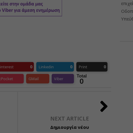
επιχε
Οδοπο
Υπεύθ
0
0
0
interest
Linkedin
Print
Total
tPocket
GMail
Viber
0
NEXT ARTICLE
Δημιουργία νέου