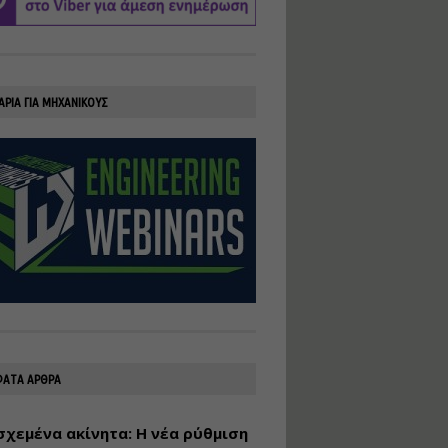
υλοποίηση
φωτοβολταϊκών
συστημάτων για
αυτοπαραγωγή (Net-
Billing)
ΑΡΙΑ ΓΙΑ ΜΗΧΑΝΙΚΟΥΣ
Εισηγητής:
Νικόλαος Παπαναστασίου
Τιμή από: €230.00
Διάρκεια: 16 ώρες
Αρχιτεκτονικός
Σχεδιασμός με το
Rhinoceros
Εισηγητής:
Κυριάκος Γολέμης
Τιμή από: €275.00
Διάρκεια: 18 ώρες
ΑΤΑ ΑΡΘΡΑ
χεμένα ακίνητα: Η νέα ρύθμιση
Σχεδιασμός και