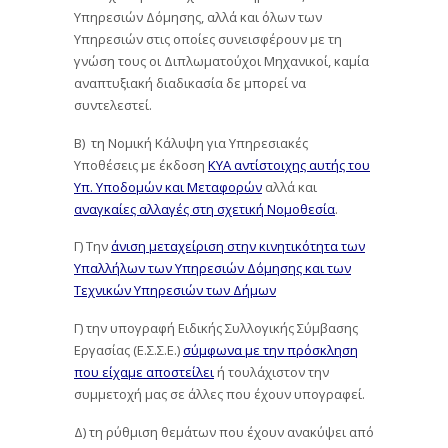
Υπηρεσιών Δόμησης, αλλά και όλων των
Υπηρεσιών στις οποίες συνεισφέρουν με τη
γνώση τους οι Διπλωματούχοι Μηχανικοί, καμία
αναπτυξιακή διαδικασία δε μπορεί να
συντελεστεί.
Β) τη Νομική Κάλυψη για Υπηρεσιακές
Υποθέσεις με έκδοση
ΚΥΑ αντίστοιχης αυτής του
Υπ. Υποδομών και Μεταφορών
αλλά και
αναγκαίες αλλαγές στη σχετική Νομοθεσία
.
Γ) Την
άνιση μεταχείριση στην κινητικότητα των
Υπαλλήλων των Υπηρεσιών Δόμησης και των
Τεχνικών Υπηρεσιών των Δήμων
Γ) την υπογραφή Ειδικής Συλλογικής Σύμβασης
Εργασίας (Ε.Σ.Σ.Ε.)
σύμφωνα με την πρόσκληση
που είχαμε αποστείλει
ή τουλάχιστον την
συμμετοχή μας σε άλλες που έχουν υπογραφεί.
Δ) τη ρύθμιση θεμάτων που έχουν ανακύψει από