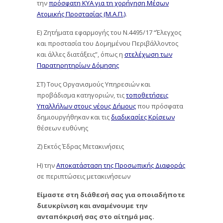
την
πρόσφατη ΚΥΑ για τη χορήγηση Μέσων
Ατομικής Προστασίας (Μ.Α.Π.)
.
Ε) Ζητήματα εφαρμογής του Ν.4495/17 “Έλεγχος
και προστασία του Δομημένου Περιβάλλοντος
και άλλες διατάξεις”, όπως η
στελέχωση των
Παρατηρητηρίων Δόμησης
ΣΤ) Τους Οργανισμούς Υπηρεσιών και
προβάδισμα κατηγοριών, τις
τοποθετήσεις
Υπαλλήλων στους νέους Δήμους
που πρόσφατα
δημιουργήθηκαν και τις
διαδικασίες Κρίσεων
θέσεων ευθύνης
Ζ) Εκτός Έδρας Μετακινήσεις
Η) την
Αποκατάσταση της Προσωπικής Διαφοράς
σε περιπτώσεις μετακινήσεων
Είμαστε στη διάθεσή σας για οποιαδήποτε
διευκρίνιση και αναμένουμε την
ανταπόκρισή σας στο αίτημά μας.