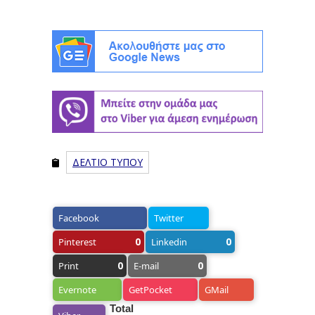
ΔΕΛΤΙΟ ΤΥΠΟΥ
Facebook
Twitter
0
0
Pinterest
Linkedin
0
0
Print
E-mail
Evernote
GetPocket
GMail
Total