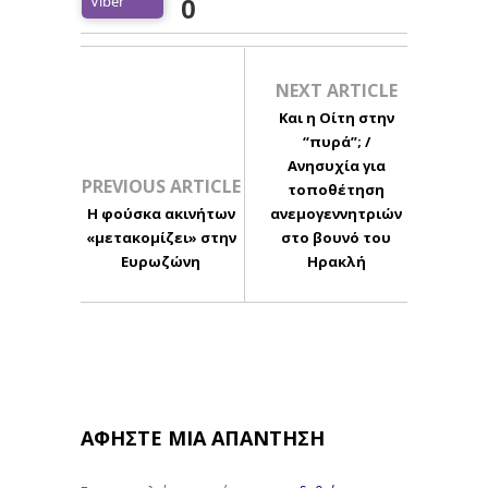
Viber
0
NEXT ARTICLE
Και η Οίτη στην
“πυρά”; /
Ανησυχία για
PREVIOUS ARTICLE
τοποθέτηση
Η φούσκα ακινήτων
ανεμογεννητριών
«μετακομίζει» στην
στο βουνό του
Ευρωζώνη
Ηρακλή
ΑΦΉΣΤΕ ΜΙΑ ΑΠΆΝΤΗΣΗ