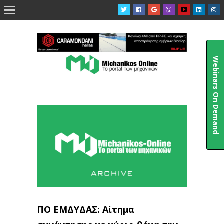

Webinars On Demand
ΠΟ ΕΜΔΥΔΑΣ: Αίτημα