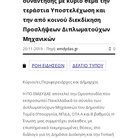
συνάντησης με κύριο θέμα την
τεράστια Υποστελέχωση και
την από κοινού διεκδίκηση
Προσλήψεων Διπλωματούχων
Μηχανικών
20-11-2019 - Πηγή:
emdydas.gr
0
ΡΟΗ ΕΙΔΗΣΕΩΝ
ΔΕΛΤΙΟ ΤΥΠΟΥ
Κύριοι/ες Περιφερειάρχες και Δήμαρχοι
Η ΠΟ ΕΜΔΥΔΑΣ αποτελεί την Ομοσπονδία που
εκπροσωπεί Πανελλαδικά το σύνολο των
Διπλωματούχων Μηχανικών του Δημοσίου
Τομέα (Υπουργεία, ΝΠΔΔ, ΟΤΑ Α και Β βαθμού). Η
Ένωση μας συμμετέχει ανέκαθεν, με
επιστημονικά τεκμηριωμένες θέσεις, στο
διάλογο για τη Δημόσια Διοίκηση και την Τοπική