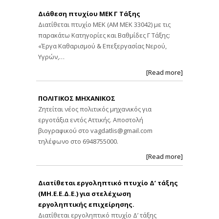
Διάθεση πτυχίου ΜΕΚ Γ Τάξης
Διατίθεται πτυχίο ΜΕΚ (ΑΜ ΜΕΚ 33042) με τις
παρακάτω Κατηγορίες και Βαθμίδες Γ Τάξης:
«Έργα Καθαρισμού & Επεξεργασίας Νερού,
Υγρών,…
[Read more]
ΠΟΛΙΤΙΚΟΣ ΜΗΧΑΝΙΚΟΣ
Ζητείται νέος πολιτικός μηχανικός για
εργοτάξια εντός Αττικής. Αποστολή
βιογραφικού στο
vagdatlis@gmail.com
τηλέφωνο στο 6948755000.
[Read more]
Διατίθεται εργοληπτικό πτυχίο Δ’ τάξης
(ΜΗ.Ε.Ε.Δ.Ε.) για στελέχωση
εργοληπτικής επιχείρησης.
Διατίθεται εργοληπτικό πτυχίο Δ’ τάξης