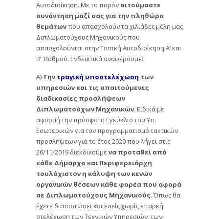
Αυτοδιοίκηση. Με το παρόν
αιτούμαστε
συνάντηση μαζί σας για την πληθώρα
θεμάτων
που απασχολούν τα χιλιάδες μέλη μας
Διπλωματούχους Μηχανικούς που
απασχολούνται στην Τοπική Αυτοδιοίκηση Α’ και
Β’ Βαθμού. Ενδεικτικά αναφέρουμε:
Α)
Την
τραγική υποστελέχωση
των
υπηρεσιών και τις απαιτούμενες
διαδικασίες προσλήψεων
Διπλωματούχων Μηχανικών
. Ειδικά με
αφορμή την πρόσφατη Εγκύκλιο του Υπ.
Εσωτερικών για τον προγραμματισμό τακτικών
προσλήψεων για το έτος 2020 που λήγει στις
26/11/2019 διεκδικούμε
να προταθεί από
κάθε Δήμαρχο και Περιφερειάρχη
τουλάχιστον η κάλυψη των κενών
οργανικών θέσεων κάθε φορέα που αφορά
σε Διπλωματούχους Μηχανικούς
. Όπως θα
έχετε διαπιστώσει και εσείς χωρίς επαρκή
στελέχωση των Τεχνικών Υπηρεσιών, των