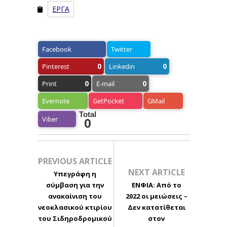
ΕΡΓΑ
Facebook
Twitter
0
0
Pinterest
Linkedin
0
0
Print
E-mail
Evernote
GetPocket
GMail
Total
Viber
0
PREVIOUS ARTICLE
NEXT ARTICLE
Υπεγράφη η
σύμβαση για την
ΕΝΦΙΑ: Από το
ανακαίνιση του
2022 οι μειώσεις –
νεοκλασικού κτιρίου
Δεν κατατίθεται
του Σιδηροδρομικού
στον