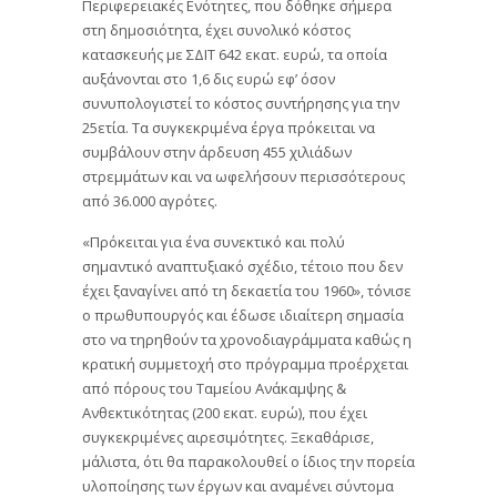
Περιφερειακές Ενότητες, που δόθηκε σήμερα
στη δημοσιότητα, έχει συνολικό κόστος
κατασκευής με ΣΔΙΤ 642 εκατ. ευρώ, τα οποία
αυξάνονται στο 1,6 δις ευρώ εφ’ όσον
συνυπολογιστεί το κόστος συντήρησης για την
25ετία. Τα συγκεκριμένα έργα πρόκειται να
συμβάλουν στην άρδευση 455 χιλιάδων
στρεμμάτων και να ωφελήσουν περισσότερους
από 36.000 αγρότες.
«Πρόκειται για ένα συνεκτικό και πολύ
σημαντικό αναπτυξιακό σχέδιο, τέτοιο που δεν
έχει ξαναγίνει από τη δεκαετία του 1960», τόνισε
ο πρωθυπουργός και έδωσε ιδιαίτερη σημασία
στο να τηρηθούν τα χρονοδιαγράμματα καθώς η
κρατική συμμετοχή στο πρόγραμμα προέρχεται
από πόρους του Ταμείου Ανάκαμψης &
Ανθεκτικότητας (200 εκατ. ευρώ), που έχει
συγκεκριμένες αιρεσιμότητες. Ξεκαθάρισε,
μάλιστα, ότι θα παρακολουθεί ο ίδιος την πορεία
υλοποίησης των έργων και αναμένει σύντομα