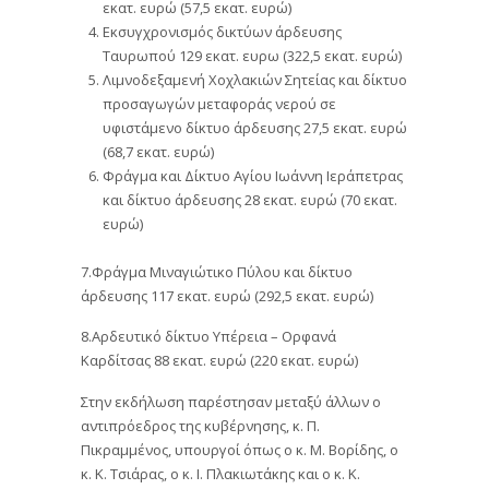
εκατ. ευρώ (57,5 εκατ. ευρώ)
Εκσυγχρονισμός δικτύων άρδευσης
Ταυρωπού 129 εκατ. ευρω (322,5 εκατ. ευρώ)
Λιμνοδεξαμενή Χοχλακιών Σητείας και δίκτυο
προσαγωγών μεταφοράς νερού σε
υφιστάμενο δίκτυο άρδευσης 27,5 εκατ. ευρώ
(68,7 εκατ. ευρώ)
Φράγμα και Δίκτυο Αγίου Ιωάννη Ιεράπετρας
και δίκτυο άρδευσης 28 εκατ. ευρώ (70 εκατ.
ευρώ)
7.Φράγμα Μιναγιώτικο Πύλου και δίκτυο
άρδευσης 117 εκατ. ευρώ (292,5 εκατ. ευρώ)
8.Αρδευτικό δίκτυο Υπέρεια – Ορφανά
Καρδίτσας 88 εκατ. ευρώ (220 εκατ. ευρώ)
Στην εκδήλωση παρέστησαν μεταξύ άλλων ο
αντιπρόεδρος της κυβέρνησης, κ. Π.
Πικραμμένος, υπουργοί όπως ο κ. Μ. Βορίδης, ο
κ. Κ. Τσιάρας, ο κ. Ι. Πλακιωτάκης και ο κ. Κ.