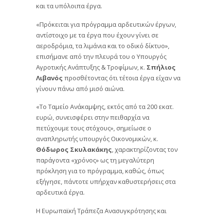
και τα υπόλοιπα έργα.
«Πρόκειται για πρόγραμμα αρδευτικών έργων,
αντίστοιχο με τα έργα που έχουν γίνει σε
αεροδρόμια, τα λιμάνια και το οδικό δίκτυο»,
επισήμανε από την πλευρά του ο Υπουργός
Αγροτικής Ανάπτυξης & Τροφίμων, κ.
Σπήλιος
Λιβανός
προσθέτοντας ότι τέτοια έργα είχαν να
γίνουν πάνω από μισό αιώνα.
«Το Ταμείο Ανάκαμψης, εκτός από τα 200 εκατ.
ευρώ, συνεισφέρει στην πειθαρχία να
πετύχουμε τους στόχους», σημείωσε ο
αναπληρωτής υπουργός Οικονομικών, κ.
Θόδωρος Σκυλακάκης
, χαρακτηρίζοντας τον
παράγοντα «χρόνος» ως τη μεγαλύτερη
πρόκληση για το πρόγραμμα, καθώς, όπως
εξήγησε, πάντοτε υπήρχαν καθυστερήσεις στα
αρδευτικά έργα.
Η Ευρωπαϊκή Τράπεζα Ανασυγκρότησης και