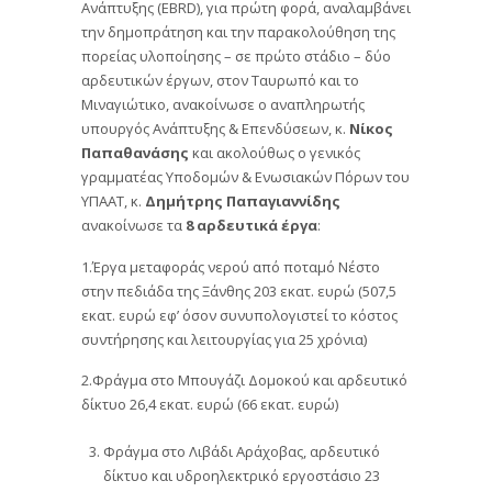
Ανάπτυξης (EBRD), για πρώτη φορά, αναλαμβάνει
την δημοπράτηση και την παρακολούθηση της
πορείας υλοποίησης – σε πρώτο στάδιο – δύο
αρδευτικών έργων, στον Ταυρωπό και το
Μιναγιώτικο, ανακοίνωσε ο αναπληρωτής
υπουργός Ανάπτυξης & Επενδύσεων, κ.
Νίκος
Παπαθανάσης
και ακολούθως ο γενικός
γραμματέας Υποδομών & Ενωσιακών Πόρων του
ΥΠΑΑΤ, κ.
Δημήτρης Παπαγιαννίδης
ανακοίνωσε τα
8 αρδευτικά έργα
:
1.Έργα μεταφοράς νερού από ποταμό Νέστο
στην πεδιάδα της Ξάνθης 203 εκατ. ευρώ (507,5
εκατ. ευρώ εφ’ όσον συνυπολογιστεί το κόστος
συντήρησης και λειτουργίας για 25 χρόνια)
2.Φράγμα στο Μπουγάζι Δομοκού και αρδευτικό
δίκτυο 26,4 εκατ. ευρώ (66 εκατ. ευρώ)
Φράγμα στο Λιβάδι Αράχοβας, αρδευτικό
δίκτυο και υδροηλεκτρικό εργοστάσιο 23