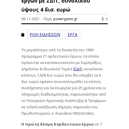
έργων με ΣΔΙΤ, συνολικού
ύψους 4 δισ. ευρώ
08-11-2021 - Πηγή:
powergame.gr
0
ΡΟΗ ΕΙΔΗΣΕΩΝ
ΕΡΓΑ
Το μεγαλύτερο από τη δεκαετία του 1960
πρόγραμμα 21 αρδευτικών έργων, τα οποία
πρόκειται να κατασκευαστούν με Συμπράξεις
Δημόσιου & Ιδιωτικού Τομέα (
ΣΔΙΤ
), συνολικού
κόστους 1,628 δισ. ευρώ που θα υπερβεί τα 4
δισ. ευρώ εφόσον συνυπολογισθεί το κόστος
συντήρησης και λειτουργίας για 25 χρόνια και οι
πληρωμές διαθεσιμότητας, παρουσιάστηκε από
το Υπουργείο Αγροτικής Ανάπτυξης & Τροφίμων
σε ειδική εκδήλωση σήμερα, παρουσία του
Πρωθυπουργού, κ. Κυριάκου Μητσοτάκη.
Η πρώτη δέσμη 8 αρδευτικών έργων
σε 7