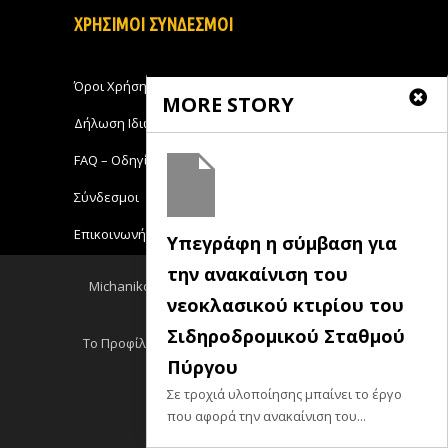
ΧΡΗΣΙΜΟΙ ΣΥΝΔΕΣΜΟΙ
Όροι Χρήσης
MORE STORY
Δήλωση Ιδιωτικότητας
FAQ – Οδηγίες Χρήσης
Σύνδεσμοι
Επικοινωνήστε με το Michanikos-Online
Υπεγράφη η σύμβαση για
την ανακαίνιση του
Michanikos-Online 2018 - All Rights Reserved
νεοκλασικού κτιρίου του
Back to top
Σιδηροδρομικού Σταθμού
Το Προφίλ μου
Log out
Ειδησεις RSS
Πύργου
Σεμινάρια RSS
Σε τροχιά υλοποίησης μπαίνει το έργο
που αφορά την ανακαίνιση του...