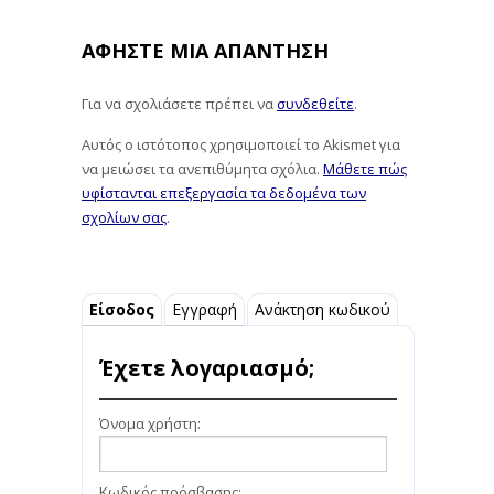
ΑΦΉΣΤΕ ΜΙΑ ΑΠΆΝΤΗΣΗ
Για να σχολιάσετε πρέπει να
συνδεθείτε
.
Αυτός ο ιστότοπος χρησιμοποιεί το Akismet για
να μειώσει τα ανεπιθύμητα σχόλια.
Μάθετε πώς
υφίστανται επεξεργασία τα δεδομένα των
σχολίων σας
.
Είσοδος
Εγγραφή
Ανάκτηση κωδικού
Έχετε λογαριασμό;
Όνομα χρήστη:
Κωδικός πρόσβασης: