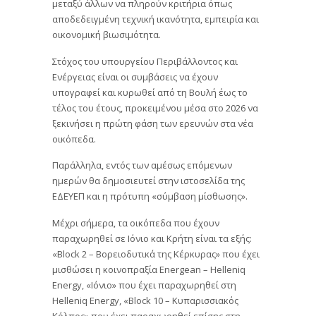
μεταξύ άλλων να πληρούν κριτήρια όπως
αποδεδειγμένη τεχνική ικανότητα, εμπειρία και
οικονομική βιωσιμότητα.
Στόχος του υπουργείου Περιβάλλοντος και
Ενέργειας είναι οι συμβάσεις να έχουν
υπογραφεί και κυρωθεί από τη Βουλή έως το
τέλος του έτους, προκειμένου μέσα στο 2026 να
ξεκινήσει η πρώτη φάση των ερευνών στα νέα
οικόπεδα.
Παράλληλα, εντός των αμέσως επόμενων
ημερών θα δημοσιευτεί στην ιστοσελίδα της
ΕΔΕΥΕΠ και η πρότυπη «σύμβαση μίσθωσης».
Μέχρι σήμερα, τα οικόπεδα που έχουν
παραχωρηθεί σε Ιόνιο και Κρήτη είναι τα εξής:
«Block 2 – Βορειοδυτικά της Κέρκυρας» που έχει
μισθώσει η κοινοπραξία Energean – Helleniq
Energy, «Ιόνιο» που έχει παραχωρηθεί στη
Helleniq Energy, «Block 10 – Κυπαρισσιακός
Κόλπος» που έχει παραχωρηθεί επίσης στη