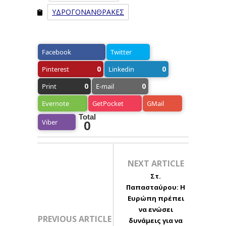
ΥΔΡΟΓΟΝΑΝΘΡΑΚΕΣ
Facebook
Twitter
0
0
Pinterest
Linkedin
0
0
Print
E-mail
Evernote
GetPocket
GMail
Total
Viber
0
NEXT ARTICLE
Στ.
Παπασταύρου: Η
Ευρώπη πρέπει
να ενώσει
PREVIOUS ARTICLE
δυνάμεις για να