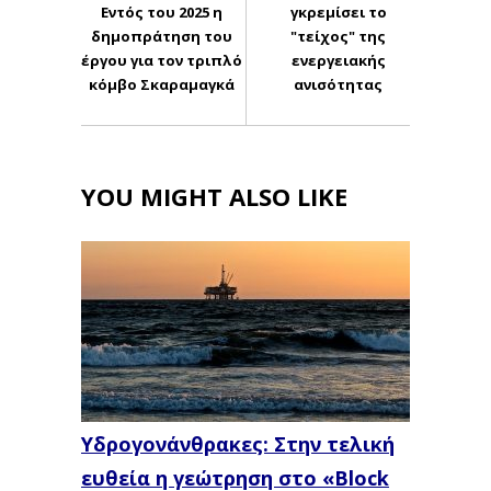
Εντός του 2025 η
γκρεμίσει το
δημοπράτηση του
"τείχος" της
έργου για τον τριπλό
ενεργειακής
κόμβο Σκαραμαγκά
ανισότητας
YOU MIGHT ALSO LIKE
Υδρογονάνθρακες: Στην τελική
ευθεία η γεώτρηση στο «Block