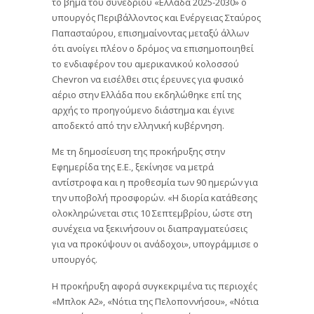
το βήμα του συνεδρίου «Ελλάδα 2025-2030» ο
υπουργός Περιβάλλοντος και Ενέργειας Σταύρος
Παπασταύρου, επισημαίνοντας μεταξύ άλλων
ότι ανοίγει πλέον ο δρόμος να επισημοποιηθεί
το ενδιαφέρον του αμερικανικού κολοσσού
Chevron να εισέλθει στις έρευνες για φυσικό
αέριο στην Ελλάδα που εκδηλώθηκε επί της
αρχής το προηγούμενο διάστημα και έγινε
αποδεκτό από την ελληνική κυβέρνηση.
Με τη δημοσίευση της προκήρυξης στην
Εφημερίδα της Ε.Ε., ξεκίνησε να μετρά
αντίστροφα και η προθεσμία των 90 ημερών για
την υποβολή προσφορών. «Η διορία κατάθεσης
ολοκληρώνεται στις 10 Σεπτεμβρίου, ώστε στη
συνέχεια να ξεκινήσουν οι διαπραγματεύσεις
για να προκύψουν οι ανάδοχοι», υπογράμμισε ο
υπουργός.
Η προκήρυξη αφορά συγκεκριμένα τις περιοχές
«Μπλοκ Α2», «Νότια της Πελοποννήσου», «Νότια