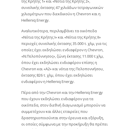
της Κρήτης 1» και «Νότια της Κρήτης 2»,
συνολικής έκτασης 47 χιλιάδων τετραγωνικών
χιλιομέτρων που διεκδικούν η Chevron και η
Helleniq Energy.
Αναλυτικότερα, περιλαμβάνει τα οικόπεδα
«Νότια της Κρήτης Ι» και «Νότια της Κρήτης ΙΙ»
περιοχές συνολικής έκτασης 35.000 τ. χλμ, για τις
οποίες έχει εκδηλώσει ενδιαφέρον η Chevron,
«Ν.Πελοπόννησος», ζώνη έκτασης 11.000 τ.χλμ,
όπου έχει εκδηλώσει ενδιαφέρον επίσης η
Chevron και «Α2» και νότια της Πελοποννήσου,
έκτασης 826 τ. χλμ, όπου έχει εκδηλώσει
ενδιαφέρον η Helleniq Energy.
Πέρα από την Chevron και την Helleniq Energy
που έχουν εκδηλώσει ενδιαφέρον για τα
οικόπεδα, στον διεθνή διαγωνισμό μπορούν να
συμμετέχουν και άλλες εταιρείες που
δραστηριοποιούνται στην έρευνα και εξόρυξη,
οι οποίες σύμφωνα με την προκήρυξη θα πρέπει