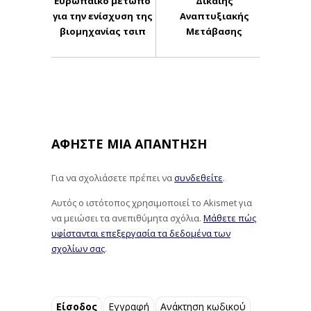
Ευρωπαϊκό μέτωπο
Δίκαιης
για την ενίσχυση της
Αναπτυξιακής
βιομηχανίας τσιπ
Μετάβασης
ΑΦΉΣΤΕ ΜΙΑ ΑΠΆΝΤΗΣΗ
Για να σχολιάσετε πρέπει να
συνδεθείτε
.
Αυτός ο ιστότοπος χρησιμοποιεί το Akismet για
να μειώσει τα ανεπιθύμητα σχόλια.
Μάθετε πώς
υφίστανται επεξεργασία τα δεδομένα των
σχολίων σας
.
Είσοδος
Εγγραφή
Ανάκτηση κωδικού