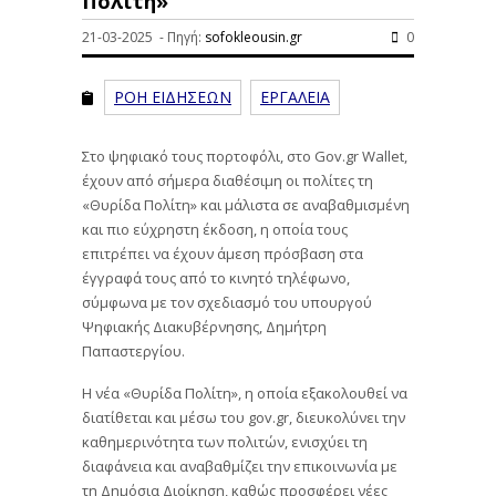
Πολίτη»
21-03-2025 - Πηγή:
sofokleousin.gr
0
ΡΟΗ ΕΙΔΗΣΕΩΝ
ΕΡΓΑΛΕΙΑ
Στο ψηφιακό τους πορτοφόλι, στο Gov.gr Wallet,
έχουν από σήμερα διαθέσιμη οι πολίτες τη
«Θυρίδα Πολίτη» και μάλιστα σε αναβαθμισμένη
και πιο εύχρηστη έκδοση, η οποία τους
επιτρέπει να έχουν άμεση πρόσβαση στα
έγγραφά τους από το κινητό τηλέφωνο,
σύμφωνα με τον σχεδιασμό του υπουργού
Ψηφιακής Διακυβέρνησης, Δημήτρη
Παπαστεργίου.
Η νέα «Θυρίδα Πολίτη», η οποία εξακολουθεί να
διατίθεται και μέσω του gov.gr, διευκολύνει την
καθημερινότητα των πολιτών, ενισχύει τη
διαφάνεια και αναβαθμίζει την επικοινωνία με
τη Δημόσια Διοίκηση, καθώς προσφέρει νέες