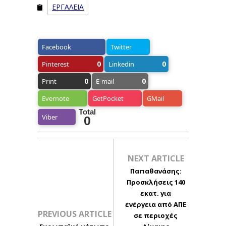
ΕΡΓΑΛΕΙΑ
Facebook
Twitter
0
0
Pinterest
Linkedin
0
0
Print
E-mail
Evernote
GetPocket
GMail
Total
Viber
0
NEXT ARTICLE
Παπαθανάσης:
Προσκλήσεις 140
εκατ. για
ενέργεια από ΑΠΕ
PREVIOUS ARTICLE
σε περιοχές