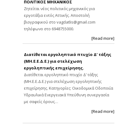
ΠΟΛΙΤΙΚΟΣ ΜΗΧΑΝΙΚΟΣ
Ζητείται νέος πολιτικός μηχανικός για
εργοτάξια εντός Αττικής. Αποστολή
βιογραφικού στο
vagdatlis@gmail.com
τηλέφωνο στο 6948755000.
[Read more]
Διατίθεται εργοληπτικό πτυχίο Δ’ τάξης
(ΜΗ.Ε.Ε.Δ.Ε.) για στελέχωση
εργοληπτικής επιχείρησης.
Διατίθεται εργοληπτικό πτυχίο Δ’ τάξης
(ΜΗ.Ε.Ε.Δ.Ε.) για στελέχωση εργοληπτικής
επιχείρησης. Κατηγορίες: Οικοδομικά Οδοποιία
Υδραυλικά Ενεργειακά Υπεύθυνη συνεργασία
με σαφείς όρους…
[Read more]