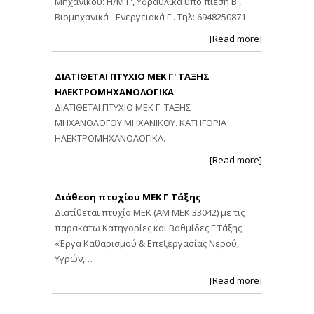
Μηχανικού: Η/Μ Γ', Υδραυλικά υπό πίεση Β',
Βιομηχανικά - Ενεργειακά Γ'. Τηλ: 6948250871
[Read more]
ΔΙΑΤΙΘΕΤΑΙ ΠΤΥΧΙΟ ΜΕΚ Γ' ΤΑΞΗΣ
ΗΛΕΚΤΡΟΜΗΧΑΝΟΛΟΓΙΚΑ
ΔΙΑΤΙΘΕΤΑΙ ΠΤΥΧΙΟ ΜΕΚ Γ' ΤΑΞΗΣ
ΜΗΧΑΝΟΛΟΓΟΥ ΜΗΧΑΝΙΚΟΥ. ΚΑΤΗΓΟΡΙΑ
ΗΛΕΚΤΡΟΜΗΧΑΝΟΛΟΓΙΚΑ.
[Read more]
Διάθεση πτυχίου ΜΕΚ Γ Τάξης
Διατίθεται πτυχίο ΜΕΚ (ΑΜ ΜΕΚ 33042) με τις
παρακάτω Κατηγορίες και Βαθμίδες Γ Τάξης:
«Έργα Καθαρισμού & Επεξεργασίας Νερού,
Υγρών,…
[Read more]