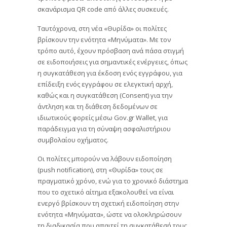
σκανάρισμα QR code από άλλες συσκευές.
Ταυτόχρονα, στη νέα «Θυρίδα» οι πολίτες
βρίσκουν την ενότητα «Μηνύματα». Με τον
τρόπο αυτό, έχουν πρόσβαση ανά πάσα στιγμή
σε ειδοποιήσεις για σημαντικές ενέργειες, όπως
η συγκατάθεση για έκδοση ενός εγγράφου, για
επίδειξη ενός εγγράφου σε ελεγκτική αρχή,
καθώς και η συγκατάθεση (Consent) για την
άντληση και τη διάθεση δεδομένων σε
ιδιωτικούς φορείς μέσω Gov.gr Wallet, για
παράδειγμα για τη σύναψη ασφαλιστήριου
συμβολαίου οχήματος.
Οι πολίτες μπορούν να λάβουν ειδοποίηση
(push notification), στη «Θυρίδα» τους σε
πραγματικό χρόνο, ενώ για το χρονικό διάστημα
που το σχετικό αίτημα εξακολουθεί να είναι
ενεργό βρίσκουν τη σχετική ειδοποίηση στην
ενότητα «Μηνύματα», ώστε να ολοκληρώσουν
τη διαδικασία που απαιτεί τη συγκατάθεσή τους.