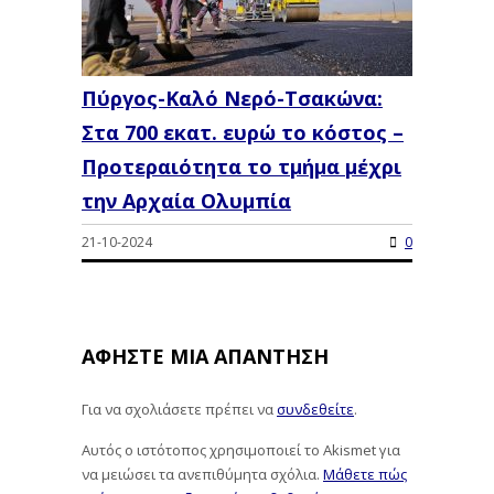
Πύργος-Καλό Νερό-Τσακώνα:
Στα 700 εκατ. ευρώ το κόστος –
Προτεραιότητα το τμήμα μέχρι
την Αρχαία Ολυμπία
21-10-2024
0
ΑΦΉΣΤΕ ΜΙΑ ΑΠΆΝΤΗΣΗ
Για να σχολιάσετε πρέπει να
συνδεθείτε
.
Αυτός ο ιστότοπος χρησιμοποιεί το Akismet για
να μειώσει τα ανεπιθύμητα σχόλια.
Μάθετε πώς