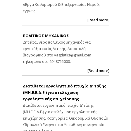
«Έργα Καθαρισμού & Επεξεργασίας Νερού,
Υγρών,…
[Read more]
ΠΟΛΙΤΙΚΟΣ ΜΗΧΑΝΙΚΟΣ
Ζητείται νέος πολιτικός μηχανικός για
εργοτάξια εντός Αττικής. Αποστολή
βιογραφικού στο
vagdatlis@gmail.com
τηλέφωνο στο 6948755000.
[Read more]
Διατίθεται εργοληπτικό πτυχίο Δ’ τάξης
(ΜΗ.Ε.Ε.Δ.Ε.) για στελέχωση
εργοληπτικής επιχείρησης.
Διατίθεται εργοληπτικό πτυχίο Δ’ τάξης
(ΜΗ.Ε.Ε.Δ.Ε.) για στελέχωση εργοληπτικής
επιχείρησης. Κατηγορίες: Οικοδομικά Οδοποιία
Υδραυλικά Ενεργειακά Υπεύθυνη συνεργασία
με σαφείς όρους…