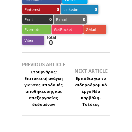
0
0
Pinterest
Linkedin
0
0
Print
E-mail
Evernote
GetPocket
GMail
Total
Viber
0
PREVIOUS ARTICLE
NEXT ARTICLE
Στουρνάρας:
Επιτακτική ανάγκη
Εμπόδια για το
για νέες υποδομές
σιδηροδρομικό
αποθήκευσης και
έργο Νέα
επεξεργασίας
Καρβάλη-
δεδομένων
Τοξότες