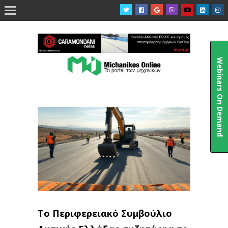

Webinars On Demand
Το Περιφερειακό Συμβούλιο