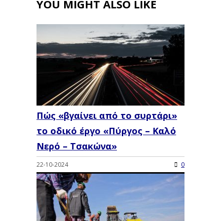
YOU MIGHT ALSO LIKE
Πώς «βγαίνει από το συρτάρι»
το οδικό έργο «Πύργος – Καλό
Νερό – Τσακώνα»
22-10-2024
0