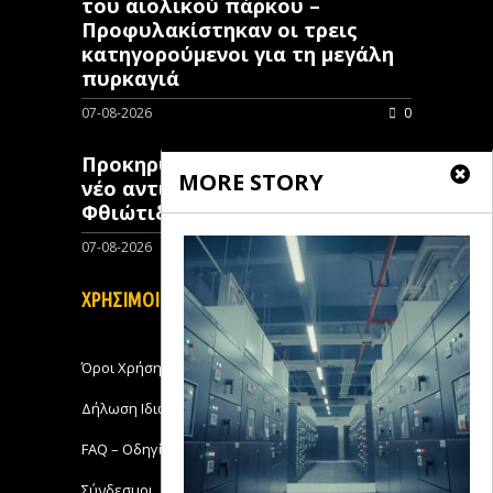
του αιολικού πάρκου –
Προφυλακίστηκαν οι τρεις
κατηγορούμενοι για τη μεγάλη
πυρκαγιά
07-08-2026
0
Προκηρύχθηκε διαγωνισμός για
MORE STORY
νέo αντιπλημμυρικό έργο στη
Φθιώτιδα
07-08-2026
0
ΧΡΗΣΙΜΟΙ ΣΥΝΔΕΣΜΟΙ
Όροι Χρήσης
Δήλωση Ιδιωτικότητας
FAQ – Οδηγίες Χρήσης
Σύνδεσμοι