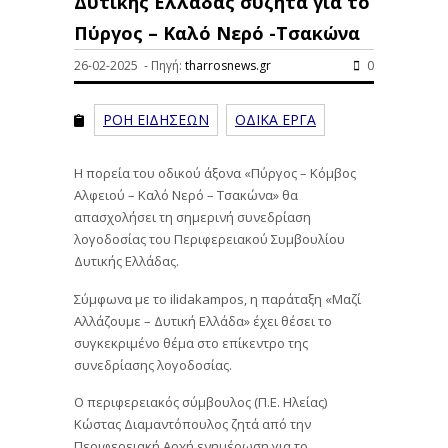
Δυτικής Ελλάδας συζητά για το
Πύργος – Καλό Νερό -Τσακώνα
26-02-2025 - Πηγή:
tharrosnews.gr
0
ΡΟΗ ΕΙΔΗΣΕΩΝ
ΟΔΙΚΑ ΕΡΓΑ
Η πορεία του οδικού άξονα «Πύργος – Κόμβος
Αλφειού – Καλό Νερό – Τσακώνα» θα
απασχολήσει τη σημερινή συνεδρίαση
λογοδοσίας του Περιφερειακού Συμβουλίου
Δυτικής Ελλάδας.
Σύμφωνα με το ilidakampos, η παράταξη «Μαζί
Αλλάζουμε – Δυτική Ελλάδα» έχει θέσει το
συγκεκριμένο θέμα στο επίκεντρο της
συνεδρίασης λογοδοσίας.
Ο περιφερειακός σύμβουλος (Π.Ε. Ηλείας)
Κώστας Διαμαντόπουλος ζητά από την
Περιφερειακή Αρχή ενημέρωση για το