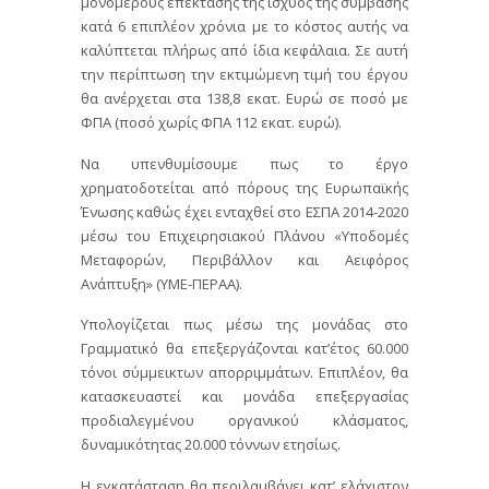
μονομερούς επέκτασης της ισχύος της σύμβασης
κατά 6 επιπλέον χρόνια με το κόστος αυτής να
καλύπτεται πλήρως από ίδια κεφάλαια. Σε αυτή
την περίπτωση την εκτιμώμενη τιμή του έργου
θα ανέρχεται στα 138,8 εκατ. Ευρώ σε ποσό με
ΦΠΑ (ποσό χωρίς ΦΠΑ 112 εκατ. ευρώ).
Να υπενθυμίσουμε πως το έργο
χρηματοδοτείται από πόρους της Ευρωπαϊκής
Ένωσης καθώς έχει ενταχθεί στο ΕΣΠΑ 2014-2020
μέσω του Επιχειρησιακού Πλάνου «Υποδομές
Μεταφορών, Περιβάλλον και Αειφόρος
Ανάπτυξη» (ΥΜΕ-ΠΕΡΑΑ).
Υπολογίζεται πως μέσω της μονάδας στο
Γραμματικό θα επεξεργάζονται κατ’έτος 60.000
τόνοι σύμμεικτων απορριμμάτων. Επιπλέον, θα
κατασκευαστεί και μονάδα επεξεργασίας
προδιαλεγμένου οργανικού κλάσματος,
δυναμικότητας 20.000 τόννων ετησίως.
Η εγκατάσταση θα περιλαμβάνει κατ’ ελάχιστον