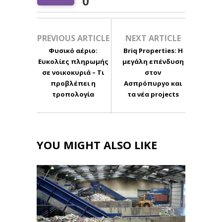
0
PREVIOUS ARTICLE
NEXT ARTICLE
Φυσικό αέριο:
Briq Properties: Η
Ευκολίες πληρωμής
μεγάλη επένδυση
σε νοικοκυριά – Τι
στον
προβλέπει η
Ασπρόπυργο και
τροπολογία
τα νέα projects
YOU MIGHT ALSO LIKE