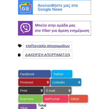
επεξεργασία απορριμμάτων
ΔΙΑΧΕΙΡΙΣΗ ΑΠΟΡΡΙΜΑΤΩΝ
Facebook
Twitter
0
0
Pinterest
Linkedin
0
0
Print
E-mail
Evernote
GetPocket
GMail
Total
Viber