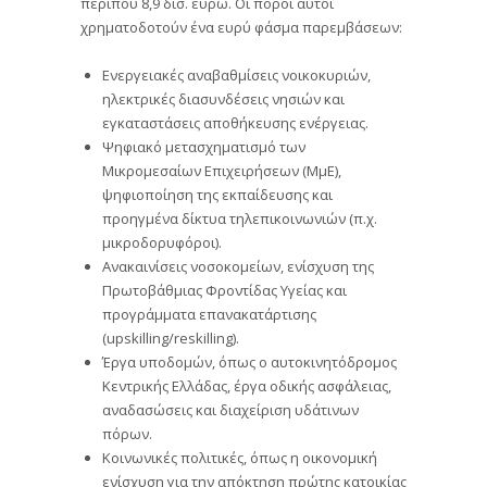
περίπου 8,9 δισ. ευρώ. Οι πόροι αυτοί
χρηματοδοτούν ένα ευρύ φάσμα παρεμβάσεων:
Ενεργειακές αναβαθμίσεις νοικοκυριών,
ηλεκτρικές διασυνδέσεις νησιών και
εγκαταστάσεις αποθήκευσης ενέργειας.
Ψηφιακό μετασχηματισμό των
Μικρομεσαίων Επιχειρήσεων (ΜμΕ),
ψηφιοποίηση της εκπαίδευσης και
προηγμένα δίκτυα τηλεπικοινωνιών (π.χ.
μικροδορυφόροι).
Ανακαινίσεις νοσοκομείων, ενίσχυση της
Πρωτοβάθμιας Φροντίδας Υγείας και
προγράμματα επανακατάρτισης
(upskilling/reskilling).
Έργα υποδομών, όπως ο αυτοκινητόδρομος
Κεντρικής Ελλάδας, έργα οδικής ασφάλειας,
αναδασώσεις και διαχείριση υδάτινων
πόρων.
Κοινωνικές πολιτικές, όπως η οικονομική
ενίσχυση για την απόκτηση πρώτης κατοικίας