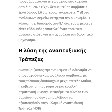
προγράμματος για τη χώρα μας, έως τα μέσα
Απριλίου 2026 είχαν δεσμευτεί σε συμβάσεις
έργα ύψους 9,6 δισ. ευρώ, αναφέρει η
ΤτΕ
στο
αγγλόφωνο σημείωμά της για την οικονομία. Η
κάλυψη της διαφοράς των 8,1 δισ. ευρώ μέσα σε
λίγες εβδομάδες αποτελεί έναν πρακτικά
ανέφικτο στόχο για την αγορά και τον διοικητικό
μηχανισμό.
Η λύση της Αναπτυξιακής
Τράπεζας
Αναγνωρίζοντας την αντικειμενική αδυναμία να
υπογραφούν εγκαίρως όλες οι συμβάσεις με
τους τελικούς δικαιούχους μέχρι τα τέλη Μαΐου,
η κυβέρνηση προχωρά σε μια κομβική
στρατηγική κίνηση: μεταφέρει το σύνολο των
δανείων που δεν θα προλάβουν να
αξιοποιηθούν στην Ελληνική Αναπτυξιακή
Τράπεζα (HDB).