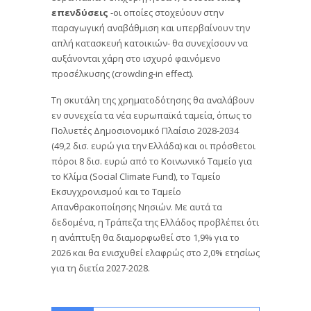
επενδύσεις
-οι οποίες στοχεύουν στην
παραγωγική αναβάθμιση και υπερβαίνουν την
απλή κατασκευή κατοικιών- θα συνεχίσουν να
αυξάνονται χάρη στο ισχυρό φαινόμενο
προσέλκυσης (crowding-in effect).
Τη σκυτάλη της χρηματοδότησης θα αναλάβουν
εν συνεχεία τα νέα ευρωπαϊκά ταμεία, όπως το
Πολυετές Δημοσιονομικό Πλαίσιο 2028-2034
(49,2 δισ. ευρώ για την Ελλάδα) και οι πρόσθετοι
πόροι 8 δισ. ευρώ από το Κοινωνικό Ταμείο για
το Κλίμα (Social Climate Fund), το Ταμείο
Εκσυγχρονισμού και το Ταμείο
Απανθρακοποίησης Νησιών. Με αυτά τα
δεδομένα, η Τράπεζα της Ελλάδος προβλέπει ότι
η ανάπτυξη θα διαμορφωθεί στο 1,9% για το
2026 και θα ενισχυθεί ελαφρώς στο 2,0% ετησίως
για τη διετία 2027-2028.