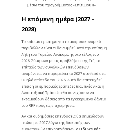
μέσω του προγράμματος «Σπίτι μου ΙΙ».
Η επόμενη ημέρα (2027 –
2028)
Το κρίσιμο ερώτημα για το μακροοικονομικό
περιβάλλον είναι τι θα συμβεί μετά την επίσημη
λήξη του Ταμείου Ανάκαμψης στο τέλος του
2026. Σύμφωνα με τις προβλέψεις της ΤτΕ, το
επίπεδο των συνολικών επενδύσεων
αναμένεται να παραμείνει το 2027 σταθερό στα
υψηλά επίπεδα του 2026. Αυτό θα επιτευχθεί
επειδή οι εμπορικές τράπεζες (και πλέον και η
Αναπτυξιακή Τράπεζα) θα συνεχίσουν να
εκταμιεύουν δόσεις από τα εγκεκριμένα δάνεια
του RRF προς τις επιχειρήσεις.
Αν και οι δημόσιες επενδύσεις θα σημειώσουν
πτώση το 2027 λόγω της διακοπής των
ευρωπαϊκών επιχορηγήσεων,
οι ιδιωτικές