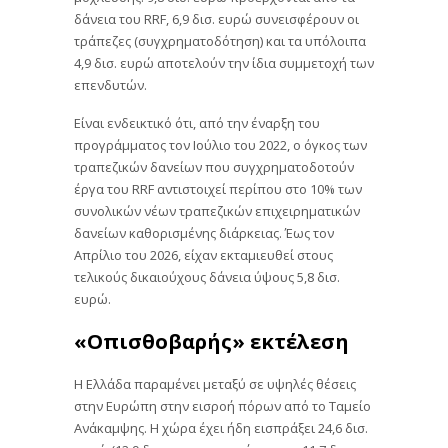
δάνεια του RRF, 6,9 δισ. ευρώ συνεισφέρουν οι
τράπεζες (συγχρηματοδότηση) και τα υπόλοιπα
4,9 δισ. ευρώ αποτελούν την ίδια συμμετοχή των
επενδυτών.
Είναι ενδεικτικό ότι, από την έναρξη του
προγράμματος τον Ιούλιο του 2022, ο όγκος των
τραπεζικών δανείων που συγχρηματοδοτούν
έργα του RRF αντιστοιχεί περίπου στο 10% των
συνολικών νέων τραπεζικών επιχειρηματικών
δανείων καθορισμένης διάρκειας. Έως τον
Απρίλιο του 2026, είχαν εκταμιευθεί στους
τελικούς δικαιούχους δάνεια ύψους 5,8 δισ.
ευρώ.
«Οπισθοβαρής» εκτέλεση
Η Ελλάδα παραμένει μεταξύ σε υψηλές θέσεις
στην Ευρώπη στην εισροή πόρων από το Ταμείο
Ανάκαμψης. Η χώρα έχει ήδη εισπράξει 24,6 δισ.