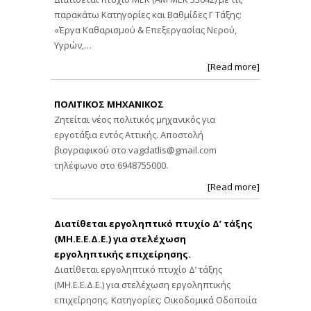
παρακάτω Κατηγορίες και Βαθμίδες Γ Τάξης:
«Έργα Καθαρισμού & Επεξεργασίας Νερού,
Υγρών,…
[Read more]
ΠΟΛΙΤΙΚΟΣ ΜΗΧΑΝΙΚΟΣ
Ζητείται νέος πολιτικός μηχανικός για
εργοτάξια εντός Αττικής. Αποστολή
βιογραφικού στο
vagdatlis@gmail.com
τηλέφωνο στο 6948755000.
[Read more]
Διατίθεται εργοληπτικό πτυχίο Δ’ τάξης
(ΜΗ.Ε.Ε.Δ.Ε.) για στελέχωση
εργοληπτικής επιχείρησης.
Διατίθεται εργοληπτικό πτυχίο Δ’ τάξης
(ΜΗ.Ε.Ε.Δ.Ε.) για στελέχωση εργοληπτικής
επιχείρησης. Κατηγορίες: Οικοδομικά Οδοποιία