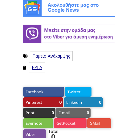
Ταμείο Ανάκαμψης
ΕΡΓΑ
Facebook
Twitter
0
0
Pinterest
Linkedin
0
0
Print
E-mail
Evernote
GetPocket
GMail
Total
Viber
0