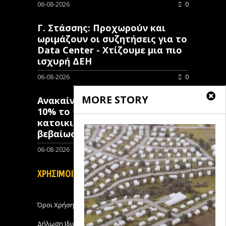
06-08-2026
0
Γ. Στάσσης: Προχωρούν και
ωριμάζουν οι συζητήσεις για το
Data Center - Χτίζουμε μια πιο
ισχυρή ΔΕΗ
06-08-2026
0
MORE STORY
Ανακαίνιση Κατοικίας: Μόλις
10% το ποσοστό των κλειστών
κατοικιών που έχουν λάβει
βεβαίωση ένταξης
06-08-2026
0
ΧΡΗΣΙΜΟΙ ΣΥΝΔΕΣΜΟΙ
Όροι Χρήσης
Δήλωση Ιδιωτικότητας