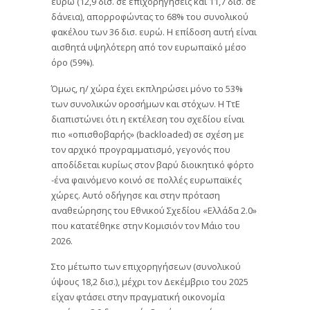
ευρώ (12,9 δισ. σε επιχορηγήσεις και 11,7 δισ. σε
δάνεια), απορροφώντας το 68% του συνολικού
φακέλου των 36 δισ. ευρώ. Η επίδοση αυτή είναι
αισθητά υψηλότερη από τον ευρωπαϊκό μέσο
όρο (59%).
Όμως, η/ χώρα έχει εκπληρώσει μόνο το 53%
των συνολικών οροσήμων και στόχων. Η ΤτΕ
διαπιστώνει ότι η εκτέλεση του σχεδίου είναι
πιο «οπισθοβαρής» (backloaded) σε σχέση με
τον αρχικό προγραμματισμό, γεγονός που
αποδίδεται κυρίως στον βαρύ διοικητικό φόρτο
-ένα φαινόμενο κοινό σε πολλές ευρωπαϊκές
χώρες. Αυτό οδήγησε και στην πρόταση
αναθεώρησης του Εθνικού Σχεδίου «Ελλάδα 2.0»
που κατατέθηκε στην Κομισιόν τον Μάιο του
2026.
Στο μέτωπο των επιχορηγήσεων (συνολικού
ύψους 18,2 δισ.), μέχρι τον Δεκέμβριο του 2025
είχαν φτάσει στην πραγματική οικονομία