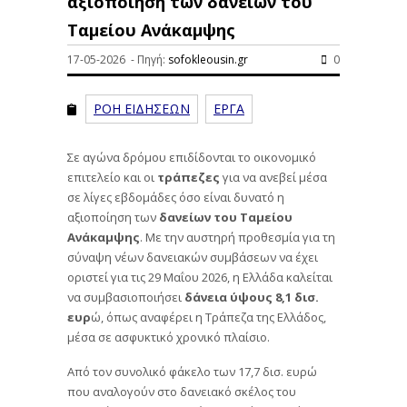
αξιοποίηση των δανείων του
Ταμείου Ανάκαμψης
17-05-2026 - Πηγή:
sofokleousin.gr
0
ΡΟΗ ΕΙΔΗΣΕΩΝ
ΕΡΓΑ
Σε αγώνα δρόμου επιδίδονται το οικονομικό
επιτελείο και οι
τράπεζες
για να ανεβεί μέσα
σε λίγες εβδομάδες όσο είναι δυνατό η
αξιοποίηση των
δανείων του Ταμείου
Ανάκαμψης
. Με την αυστηρή προθεσμία για τη
σύναψη νέων δανειακών συμβάσεων να έχει
οριστεί για τις 29 Μαΐου 2026, η Ελλάδα καλείται
να συμβασιοποιήσει
δάνεια ύψους 8,1 δισ.
ευρ
ώ, όπως αναφέρει η Τράπεζα της Ελλάδος,
μέσα σε ασφυκτικό χρονικό πλαίσιο.
Από τον συνολικό φάκελο των 17,7 δισ. ευρώ
που αναλογούν στο δανειακό σκέλος του