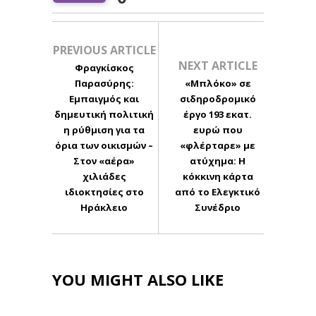
PREVIOUS ARTICLE
NEXT ARTICLE
Φραγκίσκος
Παρασύρης:
«Μπλόκο» σε
Εμπαιγμός και
σιδηροδρομικό
δημευτική πολιτική
έργο 193 εκατ.
η ρύθμιση για τα
ευρώ που
όρια των οικισμών –
«φλέρταρε» με
Στον «αέρα»
ατύχημα: Η
χιλιάδες
κόκκινη κάρτα
ιδιοκτησίες στο
από το Ελεγκτικό
Ηράκλειο
Συνέδριο
YOU MIGHT ALSO LIKE