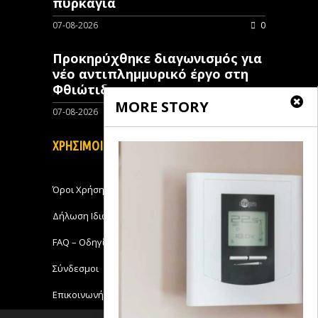
πυρκαγιά
07-08-2026
0
Προκηρύχθηκε διαγωνισμός για
νέo αντιπλημμυρικό έργο στη
Φθιώτιδα
MORE STORY
07-08-2026
0
ΧΡΗΣΙΜΟΙ ΣΥΝΔΕΣΜΟΙ
Όροι Χρήσης
Δήλωση Ιδιωτικότητας
FAQ – Οδηγίες Χρήσης
Σύνδεσμοι
Επικοινωνήστε με το Michanikos-Online