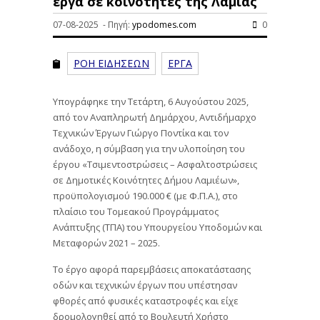
έργα σε κοινότητες της Λαμίας
07-08-2025 - Πηγή:
ypodomes.com
0
ΡΟΗ ΕΙΔΗΣΕΩΝ
ΕΡΓΑ
Υπογράφηκε την Τετάρτη, 6 Αυγούστου 2025,
από τον Αναπληρωτή Δημάρχου, Αντιδήμαρχο
Τεχνικών Έργων Γιώργο Ποντίκα και τον
ανάδοχο, η σύμβαση για την υλοποίηση του
έργου «Τσιμεντοστρώσεις – Ασφαλτοστρώσεις
σε Δημοτικές Κοινότητες Δήμου Λαμιέων»,
προϋπολογισμού 190.000 € (με Φ.Π.Α.), στο
πλαίσιο του Τομεακού Προγράμματος
Ανάπτυξης (ΤΠΑ) του Υπουργείου Υποδομών και
Μεταφορών 2021 – 2025.
Το έργο αφορά παρεμβάσεις αποκατάστασης
οδών και τεχνικών έργων που υπέστησαν
φθορές από φυσικές καταστροφές και είχε
δρομολογηθεί από το Βουλευτή Χρήστο