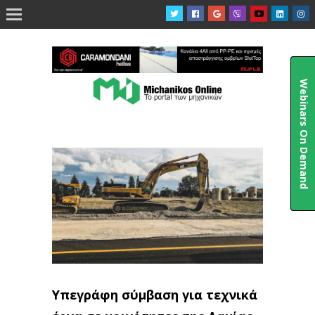

Webinars On Demand
Υπεγράφη σύμβαση για τεχνικά