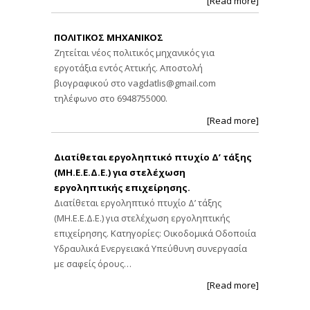
[Read more]
ΠΟΛΙΤΙΚΟΣ ΜΗΧΑΝΙΚΟΣ
Ζητείται νέος πολιτικός μηχανικός για
εργοτάξια εντός Αττικής. Αποστολή
βιογραφικού στο
vagdatlis@gmail.com
τηλέφωνο στο 6948755000.
[Read more]
Διατίθεται εργοληπτικό πτυχίο Δ’ τάξης
(ΜΗ.Ε.Ε.Δ.Ε.) για στελέχωση
εργοληπτικής επιχείρησης.
Διατίθεται εργοληπτικό πτυχίο Δ’ τάξης
(ΜΗ.Ε.Ε.Δ.Ε.) για στελέχωση εργοληπτικής
επιχείρησης. Κατηγορίες: Οικοδομικά Οδοποιία
Υδραυλικά Ενεργειακά Υπεύθυνη συνεργασία
με σαφείς όρους…
[Read more]