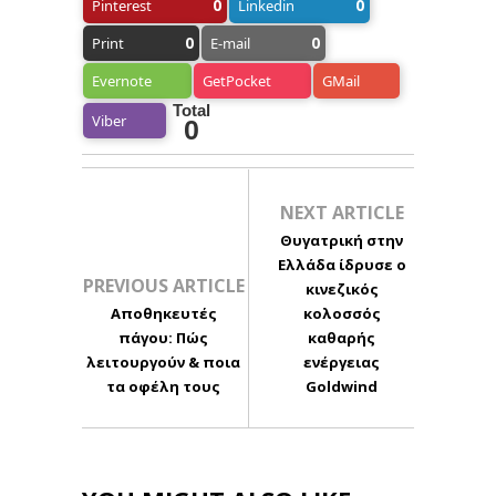
0
0
Pinterest
Linkedin
0
0
Print
E-mail
Evernote
GetPocket
GMail
Total
Viber
0
NEXT ARTICLE
Θυγατρική στην
Ελλάδα ίδρυσε ο
PREVIOUS ARTICLE
κινεζικός
Αποθηκευτές
κολοσσός
πάγου: Πώς
καθαρής
λειτουργούν & ποια
ενέργειας
τα οφέλη τους
Goldwind