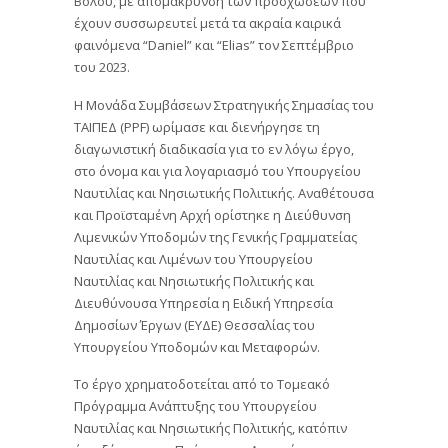
Βόλου, με απομάκρυνση των προσχώσεων που
έχουν συσσωρευτεί μετά τα ακραία καιρικά
φαινόμενα “Daniel” και “Elias” τον Σεπτέμβριο
του 2023.
Η Μονάδα Συμβάσεων Στρατηγικής Σημασίας του
ΤΑΙΠΕΔ (PPF) ωρίμασε και διενήργησε τη
διαγωνιστική διαδικασία για το εν λόγω έργο,
στο όνομα και για λογαριασμό του Υπουργείου
Ναυτιλίας και Νησιωτικής Πολιτικής. Αναθέτουσα
και Προϊσταμένη Αρχή ορίστηκε η Διεύθυνση
Λιμενικών Υποδομών της Γενικής Γραμματείας
Ναυτιλίας και Λιμένων του Υπουργείου
Ναυτιλίας και Νησιωτικής Πολιτικής και
Διευθύνουσα Υπηρεσία η Ειδική Υπηρεσία
Δημοσίων Έργων (ΕΥΔΕ) Θεσσαλίας του
Υπουργείου Υποδομών και Μεταφορών.
Το έργο χρηματοδοτείται από το Τομεακό
Πρόγραμμα Ανάπτυξης του Υπουργείου
Ναυτιλίας και Νησιωτικής Πολιτικής, κατόπιν