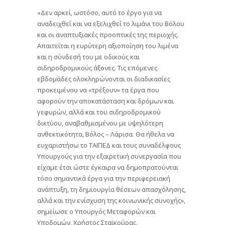
«Δεν αρκεί, ωστόσο, αυτό το έργο για να
αναδειχθεί και να εξελιχθεί το λιμάνι του Βόλου
και οι αναπτυξιακές προοπτικές της περιοχής.
Απαιτείται η ευρύτερη αξιοποίηση του λιμένα
και η σύνδεσή του με οδικούς και
σιδηροδρομικούς άξονες. Τις επόμενες
εβδομάδες ολοκληρώνονται οι διαδικασίες
προκειμένου να «τρέξουν» τα έργα που
αφορούν την αποκατάσταση και δρόμων και
γεφυρών, αλλά και του σιδηροδρομικού
δικτύου, αναβαθμισμένου με υψηλότερη
ανθεκτικότητα, Βόλος – Λάρισα. Θα ήθελα να
ευχαριστήσω το ΤΑΙΠΕΔ και τους συναδέλφους
Υπουργούς για την εξαιρετική συνεργασία που
είχαμε έτσι ώστε έγκαιρα να δημοπρατούνται
τόσο σημαντικά έργα για την περιφερειακή
ανάπτυξη, τη δημιουργία θέσεων απασχόλησης,
αλλά και την ενίσχυση της κοινωνικής συνοχής»,
σημείωσε ο Υπουργός Μεταφορών και
Υποδομών, Χρήστος Σταϊκούρας.