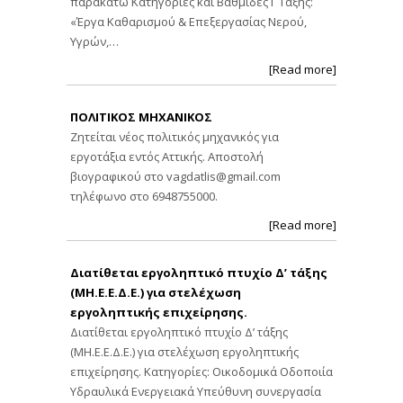
παρακάτω Κατηγορίες και Βαθμίδες Γ Τάξης:
«Έργα Καθαρισμού & Επεξεργασίας Νερού,
Υγρών,…
[Read more]
ΠΟΛΙΤΙΚΟΣ ΜΗΧΑΝΙΚΟΣ
Ζητείται νέος πολιτικός μηχανικός για
εργοτάξια εντός Αττικής. Αποστολή
βιογραφικού στο
vagdatlis@gmail.com
τηλέφωνο στο 6948755000.
[Read more]
Διατίθεται εργοληπτικό πτυχίο Δ’ τάξης
(ΜΗ.Ε.Ε.Δ.Ε.) για στελέχωση
εργοληπτικής επιχείρησης.
Διατίθεται εργοληπτικό πτυχίο Δ’ τάξης
(ΜΗ.Ε.Ε.Δ.Ε.) για στελέχωση εργοληπτικής
επιχείρησης. Κατηγορίες: Οικοδομικά Οδοποιία
Υδραυλικά Ενεργειακά Υπεύθυνη συνεργασία