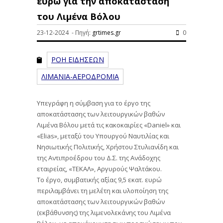
ευρώ για την αποκατάσταση
του Λιμένα Βόλου
23-12-2024 - Πηγή:
grtimes.gr
0
ΡΟΗ ΕΙΔΗΣΕΩΝ
ΛΙΜΑΝΙΑ-ΑΕΡΟΔΡΟΜΙΑ
Υπεγράφη η σύμβαση για το έργο της
αποκατάστασης των λειτουργικών βαθών
Λιμένα Βόλου μετά τις κακοκαιρίες «Daniel» και
«Elias», μεταξύ του Υπουργού Ναυτιλίας και
Νησιωτικής Πολιτικής, Χρήστου Στυλιανίδη και
της Αντιπροέδρου του Δ.Σ. της Ανάδοχης
εταιρείας, «ΤΕΚΑΛ», Αργυρούς Ψαλτάκου.
Το έργο, συμβατικής αξίας 9,5 εκατ. ευρώ
περιλαμβάνει τη μελέτη και υλοποίηση της
αποκατάστασης των λειτουργικών βαθών
(εκβάθυνσης) της λιμενολεκάνης του Λιμένα