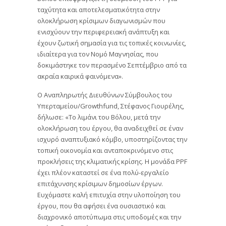
ταχύτητα και αποτελεσματικότητα στην
ολοκλήρωση κρίσιμων διαγωνισμών που
ενισχύουν την περιφερειακή ανάπτυξη και
έχουν ζωτική σημασία για τις τοπικές κοινωνίες,
ιδιαίτερα για τον Νομό Μαγνησίας, που
δοκιμάστηκε τον περασμένο Σεπτέμβριο από τα
ακραία καιρικά φαινόμενα».
Ο Αναπληρωτής Διευθύνων Σύμβουλος του
Υπερταμείου/Growthfund, Στέφανος Γιουρέλης,
δήλωσε: «Το λιμάνι του Βόλου, μετά την
ολοκλήρωση του έργου, θα αναδειχθεί σε έναν
ισχυρό αναπτυξιακό κόμβο, υποστηρίζοντας την
τοπική οικονομία και ανταποκρινόμενο στις
προκλήσεις της κλιματικής κρίσης. Η μονάδα PPF
έχει πλέον καταστεί σε ένα πολύ-εργαλείο
επιτάχυνσης κρίσιμων δημοσίων έργων.
Ευχόμαστε καλή επιτυχία στην υλοποίηση του
έργου, που θα αφήσει ένα ουσιαστικό και
διαχρονικό αποτύπωμα στις υποδομές και την