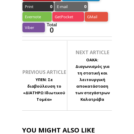
0
0
Print
E-mail
Evernote
GetPocket
GMail
Total
Viber
0
NEXT ARTICLE
ΟΑΚΑ:
Διαγωνισμός για
PREVIOUS ARTICLE
τη στατική και
ΥΠΕΝ: Σε
λειτουργική
διαβούλευση το
αποκατάσταση
«ΔΙΑΤΗΡΩ Ιδιωτικού
των στεγάστρων
Τομέα»
Καλατράβα
YOU MIGHT ALSO LIKE