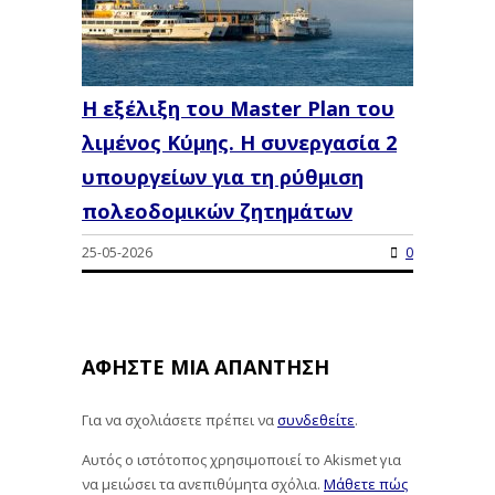
Η εξέλιξη του Master Plan του
λιμένος Κύμης. Η συνεργασία 2
υπουργείων για τη ρύθμιση
πολεοδομικών ζητημάτων
25-05-2026
0
ΑΦΉΣΤΕ ΜΙΑ ΑΠΆΝΤΗΣΗ
Για να σχολιάσετε πρέπει να
συνδεθείτε
.
Αυτός ο ιστότοπος χρησιμοποιεί το Akismet για
να μειώσει τα ανεπιθύμητα σχόλια.
Μάθετε πώς