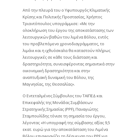
Από την πλευρά του ο Υφυπουργός Κλιματικής
Κρίσης και Πολιτικής Προστασίας, Χρήστος
Τριαντόπουλος υπογράμμισε: «Με την
ολοκλήρωση του έργου της αποκατάστασης των
λειτουργικών βαθών του λιμένα Βόλου, εντός
του προβλεπόμενο χρονοδιαγράμματος, το
λιμάνι και η ιχθυόσκαλα θα καταστούν πλήρως
λειτουργικές σε κάθε τους διάσταση και
δραστηριότητα, συνεισφέροντας σημαντικά στην
οικονομική δραστηριότητα και στην
αναπτυξιακή δυναμική του Βόλου, της
Μαγνησίας, της Θεσσαλίας».
Ο Εντεταλμένος Σύμβουλος του ΤΑΙΠΕΔ και
Επικεφαλής της Μονάδας Συμβάσεων
Στρατηγικής Σημασίας (PPF), Παναγιώτης
Σταμπουλίδης τόνισε τη σημασία του έργου,
λέγοντας «Η υπογραφή της σύμβασης αξίας 9,5
εκατ. ευρώ για την αποκατάσταση του Λιμένα
Βόλου επισφραγίζει τη δέσμευση του PPF για