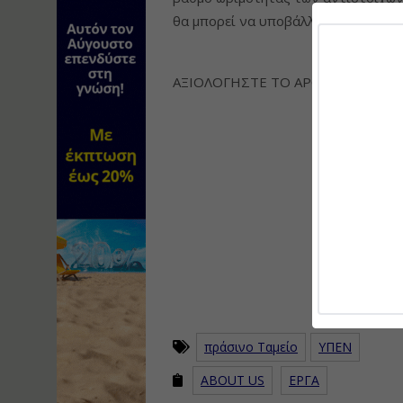
θα μπορεί να υποβάλλει πρόταση σε
ΑΞΙΟΛΟΓΗΣΤΕ ΤΟ ΑΡΘΡΟ
πράσινο Ταμείο
ΥΠΕΝ
ABOUT US
ΕΡΓΑ