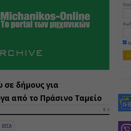
Όνο
Κωδ
Ν
ώ σε δήμους για
γα από το Πράσινο Ταμείο
0
ΕΡΓΑ