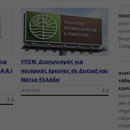
ΠΟΛΙ
Ζητεί
εργοτ
βιογ
τηλέ
δια
ΥΠΕΝ: Διαγωνισμός για
Α.Α.)
σεισμικές έρευνες σε Δυτική και
Διατ
.
Νότια Ελλάδα
τάξης
εργο
26-06-2026
0
Διατί
0
(ΜΗ.Ε
επιχε
Οδοπο
Υπεύθ