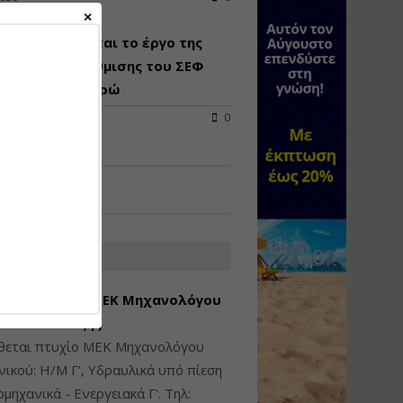
Υγιεινή και Ασφάλεια
απροκηρύσσεται το έργο της
στα Ιδιωτικά και
Δημόσια Έργα
ειακής αναβάθμισης του ΣΕΦ
 24,8 εκατ. ευρώ
Εισηγητής:
Ζήσης Παπασταμάτης
2026
0
Τιμή από: €145.00
Διάρκεια: 7 ώρες
Διαδικασία Έκδοσης
Οικοδομικών Αδειών
μέσω του e-Άδειες –
ΑΤΕΣ ΑΓΓΕΛΙΕΣ
Παραδείγματα
Εφαρμογής
εση Πτυχίου ΜΕΚ Μηχανολόγου
Εισηγήτρια:
Αναστασία Μητρακάκη
νικού Γ' Τάξης
Τιμή από: €165.00
ίθεται πτυχίο ΜΕΚ Μηχανολόγου
Διάρκεια: 9 ώρες
ικού: Η/Μ Γ', Υδραυλικά υπό πίεση
ιομηχανικά - Ενεργειακά Γ'. Τηλ: