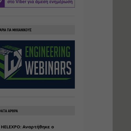
υλοποίηση
φωτοβολταϊκών
συστημάτων για
αυτοπαραγωγή (Net-
Billing)
ΑΡΙΑ ΓΙΑ ΜΗΧΑΝΙΚΟΥΣ
Εισηγητής:
Νικόλαος Παπαναστασίου
Τιμή από: €230.00
Διάρκεια: 16 ώρες
Αρχιτεκτονικός
Σχεδιασμός με το
Rhinoceros
Εισηγητής:
Κυριάκος Γολέμης
Τιμή από: €275.00
Διάρκεια: 18 ώρες
ΑΤΑ ΑΡΘΡΑ
 HELEXPO: Αναρτήθηκε ο
Σχεδιασμός και