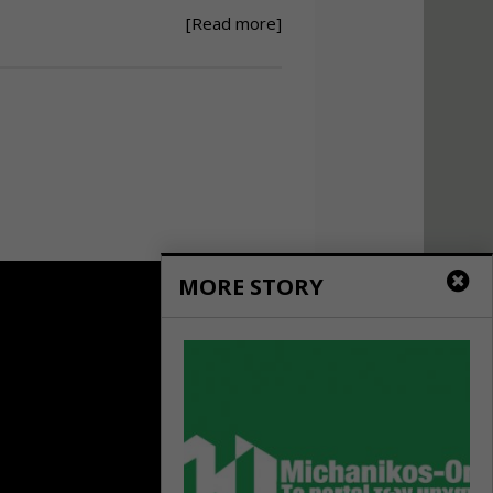
[Read more]
Ανάθεση – Εκτέλεση –
Επίβλεψη Δημοσίων
Έργων με τον
Ν.4782/2021
Εισηγητής:
Ζήσης Παπασταμάτης
Τιμή από: €220.00
Διάρκεια: 18 ώρες
Σχεδιασμός, μελέτη
και τεχνική
MORE STORY
υλοποίηση
φωτοβολταϊκών
συστημάτων για
αυτοπαραγωγή (Net-
metering)
Εισηγητής:
Νικόλαος Παπαναστασίου
Τιμή από: €215.00
Διάρκεια: 16 ώρες