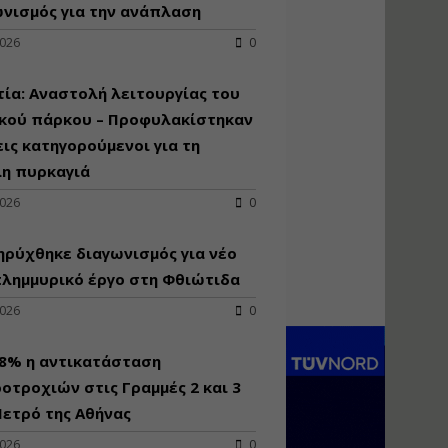
κατασκευή
νισμός για την ανάπλαση
κoλυμβητικής
2026
0
υδατοδεξαμενής
Εισηγητής:
Χρήστος Ροδόπουλος
ία: Αναστολή λειτουργίας του
Τιμή από: €230.00
ικού πάρκου – Προφυλακίστηκαν
Διάρκεια: 14 ώρες
εις κατηγορούμενοι για τη
λη πυρκαγιά
Διαδικασία
2026
0
αδειοδότησης και
έκδοσης
ρύχθηκε διαγωνισμός για νέo
πιστοποιητικού
κατάταξης
πλημμυρικό έργο στη Φθιώτιδα
τουριστικών μονάδων
2026
0
Εισηγητές:
Γραμματή Μπακλατσή
Νικόλαος Σαρούκος
98% η αντικατάσταση
Τιμή από: €145.00
οτροχιών στις Γραμμές 2 και 3
Διάρκεια: 8 ώρες
ετρό της Αθήνας
2026
0