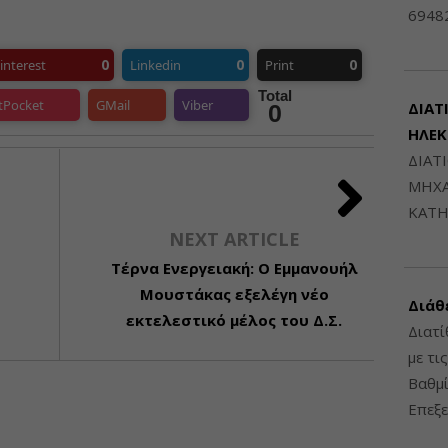
6948
0
0
0
interest
Linkedin
Print
Total
tPocket
GMail
Viber
ΔΙΑΤ
0
ΗΛΕ
ΔΙΑΤ
ΜΗΧΑ
ΚΑΤΗ
NEXT ARTICLE
Τέρνα Ενεργειακή: Ο Εμμανουήλ
Μουστάκας εξελέγη νέο
Διάθ
εκτελεστικό μέλος του Δ.Σ.
Διατί
με τι
Βαθμί
Επεξε