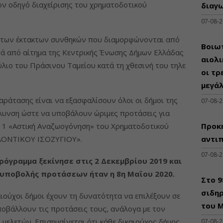
ον οδηγό διαχείρισης του χρηματοδοτικού
διαγω
07-08-
ω των έκτακτων συνθηκών που διαμορφώνονται από
Βοιωτ
τά από αίτημα της Κεντρικής Ένωσης Δήμων Ελλάδας
αιολ
ούλιο του Πράσινου Ταμείου κατά τη χθεσινή του τηλε
οι τρ
μεγά
ράτασης είναι να εξασφαλίσουν όλοι οι δήμοι της
07-08-
λυνση ώστε να υποβάλουν ώριμες προτάσεις για
 1 «Αστική Αναζωογόνηση» του Χρηματοδοτικού
Προκη
ΛΟΝΤΙΚΟΥ ΙΣΟΖΥΓΙΟΥ».
αντι
07-08-
ρόγραμμα ξεκίνησε στις 2 Δεκεμβρίου 2019 και
 υποβολής προτάσεων ήταν η 8η Μαΐου 2020.
Στο 
σιδηρ
ιούχοι δήμοι έχουν τη δυνατότητα να επιλέξουν σε
του Μ
ποβάλλουν τις προτάσεις τους, ανάλογα με τον
μελετών. Επισημαίνεται ότι κάθε δικαιούχος δήμος
07-08-