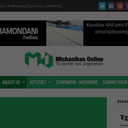
ε ο διαγωνισμός για την ανάπλαση
ABOUT US
ΑΓΓΕΛΙΕΣ
ΣΕΜΙΝΑΡΙΑ – WEBINARS
SUBMIT YOUR
Είσο
Έχ