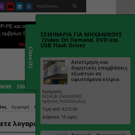

ΣΕΜΙΝΑΡΙΑ ΓΙΑ ΜΗΧΑΝΙΚΟΥΣ
(Video On Demand, DVD και
USB Flash Drive)
Close (X)
Αποτίμηση και
δομητικές επεμβάσεις
εξωστών σε
υφιστάμενα κτίρια
 WORK
ΕΠΙΚΟΙΝΩΝΙΑ
Εισηγητές:
M2HUB ENGINEERS
Χρήστος Ροδόπουλος
δος
Εγγραφή
Ανάκτηση κωδικού
Τιμή από: €215.00
Διάρκεια: 10 ώρες
ετε λογαριασμό;