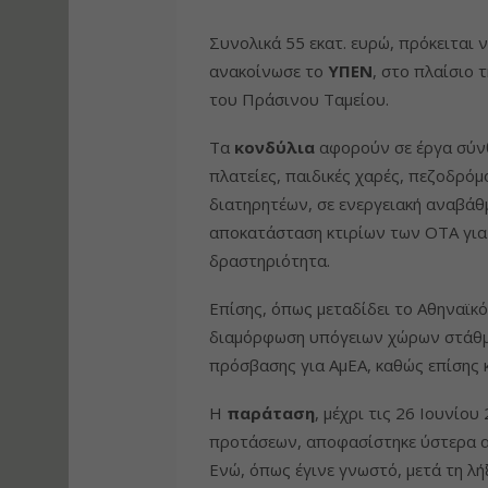
Συνολικά 55 εκατ. ευρώ, πρόκειται
ανακοίνωσε το
ΥΠΕΝ
, στο πλαίσιο
του Πράσινου Ταμείου.
Τα
κονδύλια
αφορούν σε έργα σύν
πλατείες, παιδικές χαρές, πεζοδρό
διατηρητέων, σε ενεργειακή αναβάθ
αποκατάσταση κτιρίων των ΟΤΑ για 
δραστηριότητα.
Επίσης, όπως μεταδίδει το Αθηναϊκ
διαμόρφωση υπόγειων χώρων στάθμ
πρόσβασης για ΑμΕΑ, καθώς επίσης
Η
παράταση
, μέχρι τις 26 Ιουνίο
προτάσεων, αποφασίστηκε ύστερα α
Ενώ, όπως έγινε γνωστό, μετά τη λ