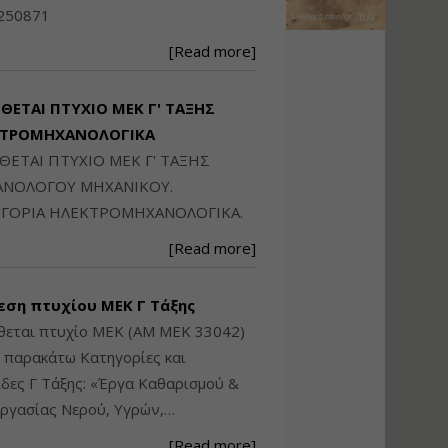
Ηλεκτρονική
250871
Ταυτότητα Κτιρίου/
Αυτοτελούς
[Read more]
Διηρημένης
ιδιοκτησίας – Θεωρία
και Πράξη (2024)
ΙΘΕΤΑΙ ΠΤΥΧΙΟ ΜΕΚ Γ' ΤΑΞΗΣ
Εισηγήτρια:
Αναστασία Μητρακάκη
ΚΤΡΟΜΗΧΑΝΟΛΟΓΙΚΑ
Τιμή από: €140.00
ΙΘΕΤΑΙ ΠΤΥΧΙΟ ΜΕΚ Γ' ΤΑΞΗΣ
Διάρκεια: 6 ώρες
ΝΟΛΟΓΟΥ ΜΗΧΑΝΙΚΟΥ.
ΓΟΡΙΑ ΗΛΕΚΤΡΟΜΗΧΑΝΟΛΟΓΙΚΑ.
Εφαρμογή
[Read more]
Πολεοδομικού
Σχεδιασμού Εντός
Ορίων Πόλεων και
εση πτυχίου ΜΕΚ Γ Τάξης
Οικισμών και Εκτός
Σχεδίου Δόμησης
θεται πτυχίο ΜΕΚ (ΑΜ ΜΕΚ 33042)
ς παρακάτω Κατηγορίες και
Εισηγήτρια:
Γραμματή Μπακλατσή
δες Γ Τάξης: «Έργα Καθαρισμού &
Τιμή από: €145.00
ργασίας Νερού, Υγρών,…
Διάρκεια: 8 ώρες
[Read more]