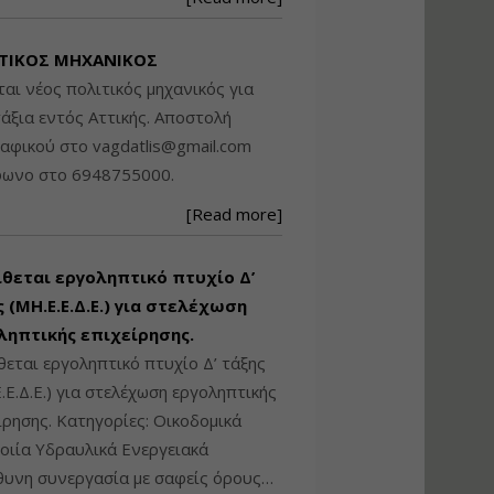
Βασικά στοιχεία
τεχνολογίας
ΤΙΚΟΣ ΜΗΧΑΝΙΚΟΣ
φωτισμού LED και
ανάλυση Συστημάτων
ται νέος πολιτικός μηχανικός για
Διαχείρισης
άξια εντός Αττικής. Αποστολή
Φωτισμού
ραφικού στο
vagdatlis@gmail.com
Εισηγητής:
Στέφανος Τουλόγλου
φωνο στο 6948755000.
Τιμή από: €190.00
[Read more]
Διάρκεια: 12 ώρες
ίθεται εργοληπτικό πτυχίο Δ’
Εκπόνηση Τοπικών και
Ειδικών Πολεοδομικών
 (ΜΗ.Ε.Ε.Δ.Ε.) για στελέχωση
Σχεδίων (ΤΠΣ και ΕΠΣ)
ληπτικής επιχείρησης.
θεται εργοληπτικό πτυχίο Δ’ τάξης
.Ε.Δ.Ε.) για στελέχωση εργοληπτικής
Εισηγητής:
Λάμπρος Κίσσας
ίρησης. Κατηγορίες: Οικοδομικά
Τιμή από: €130.00
ιία Υδραυλικά Ενεργειακά
Διάρκεια: 6 ώρες
υνη συνεργασία με σαφείς όρους…