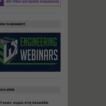
υλοποίηση
φωτοβολταϊκών
συστημάτων για
αυτοπαραγωγή (Net-
Billing)
ΑΡΙΑ ΓΙΑ ΜΗΧΑΝΙΚΟΥΣ
Εισηγητής:
Νικόλαος Παπαναστασίου
Τιμή από: €230.00
Διάρκεια: 16 ώρες
Αρχιτεκτονικός
Σχεδιασμός με το
Rhinoceros
Εισηγητής:
Κυριάκος Γολέμης
Τιμή από: €275.00
Διάρκεια: 18 ώρες
ΑΤΑ ΑΡΘΡΑ
7 εκατ. ευρώ στη Λευκάδα
Σχεδιασμός και