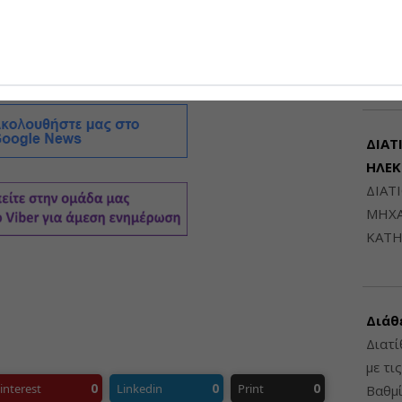
ια.
Μηχαν
Β', Β
6948
ΔΙΑΤ
ΗΛΕ
ΔΙΑΤ
ΜΗΧΑ
ΚΑΤΗ
Διάθ
Διατί
με τι
0
0
0
interest
Linkedin
Print
Βαθμί