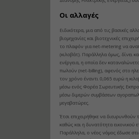
Οι αλλαγές
Ειδικότερα, μια από τις βασικές αλ
βιομηχανίες και βιοτεχνικές επιχε
το πλαφόν για net-metering να αν
(κιλοβάτ). Παράλληλα όμως, δίνει κ
ενέργεια, η οποία δεν καταναλώνετα
πωλούν (net-billing), αφενός στο ηλ
τον χρόνο έναντι 0,065 ευρώ η κιλ
μέσω ενός Φορέα Σωρευτικής Εκπρ
μέσω διμερών συμβάσεων αγοραπωλη
μεγαβατώρες.
Έτσι επιχειρήθηκε να διευρυνθούν 
καθώς και η δυνατότητα εικονικού ετ
Παράλληλα, ο νέος νόμος έδωσε στι