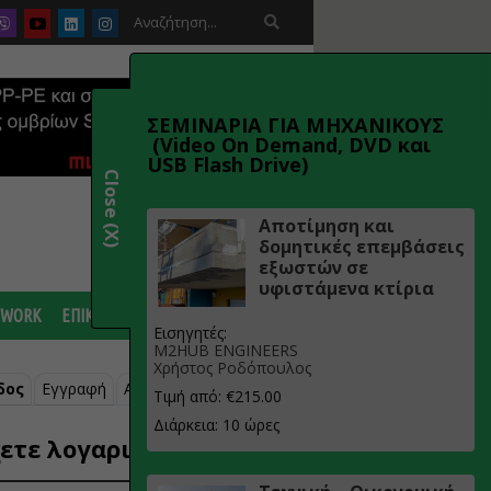

ΣΕΜΙΝΑΡΙΑ ΓΙΑ ΜΗΧΑΝΙΚΟΥΣ
(Video On Demand, DVD και
USB Flash Drive)
Close (X)
Αποτίμηση και
δομητικές επεμβάσεις
εξωστών σε
υφιστάμενα κτίρια
 WORK
ΕΠΙΚΟΙΝΩΝΙΑ
Εισηγητές:
M2HUB ENGINEERS
Χρήστος Ροδόπουλος
δος
Εγγραφή
Ανάκτηση κωδικού
Τιμή από: €215.00
Διάρκεια: 10 ώρες
ετε λογαριασμό;