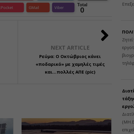
Επεξε
Total
tPocket
GMail
Viber
0
ΠΟΛΙ
Ζητεί
NEXT ARTICLE
εργοτ
βιογ
Ρεύμα: Ο Οκτώβριος κάνει
τηλέ
«ποδαρικό» με χαμηλές τιμές
και…πολλές ΑΠΕ (pic)
Διατ
τάξης
εργο
Διατί
(ΜΗ.Ε
επιχε