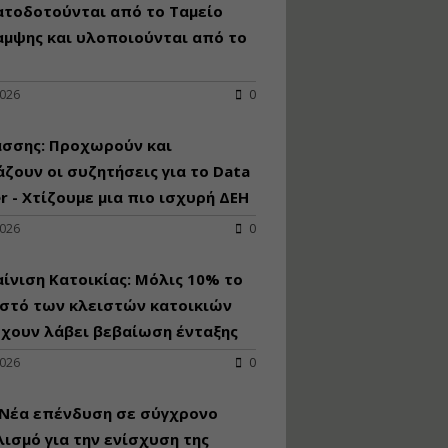
κατασκευή
ατοδοτούνται από το Ταμείο
κoλυμβητικής
αμψης και υλοποιούνται από το
υδατοδεξαμενής
Εισηγητής:
Χρήστος Ροδόπουλος
2026
0
Τιμή από: €230.00
Διάρκεια: 14 ώρες
άσσης: Προχωρούν και
ζουν οι συζητήσεις για το Data
r - Χτίζουμε μια πιο ισχυρή ΔΕΗ
Διαδικασία
αδειοδότησης και
2026
0
έκδοσης
πιστοποιητικού
κατάταξης
ίνιση Κατοικίας: Μόλις 10% το
τουριστικών μονάδων
στό των κλειστών κατοικιών
Εισηγητές:
έχουν λάβει βεβαίωση ένταξης
Γραμματή Μπακλατσή
Νικόλαος Σαρούκος
2026
0
Τιμή από: €145.00
Διάρκεια: 8 ώρες
 Νέα επένδυση σε σύγχρονο
ισμό για την ενίσχυση της