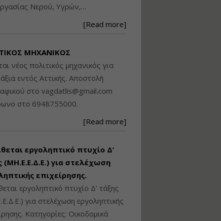
ργασίας Νερού, Υγρών,…
Βασικά στοιχεία
τεχνολογίας
[Read more]
φωτισμού LED και
ανάλυση Συστημάτων
Διαχείρισης
ΤΙΚΟΣ ΜΗΧΑΝΙΚΟΣ
Φωτισμού
ται νέος πολιτικός μηχανικός για
Εισηγητής:
Στέφανος Τουλόγλου
άξια εντός Αττικής. Αποστολή
Τιμή από: €190.00
ραφικού στο
vagdatlis@gmail.com
Διάρκεια: 12 ώρες
φωνο στο 6948755000.
[Read more]
Εκπόνηση Τοπικών και
Ειδικών Πολεοδομικών
Σχεδίων (ΤΠΣ και ΕΠΣ)
ίθεται εργοληπτικό πτυχίο Δ’
 (ΜΗ.Ε.Ε.Δ.Ε.) για στελέχωση
ληπτικής επιχείρησης.
Εισηγητής:
Λάμπρος Κίσσας
θεται εργοληπτικό πτυχίο Δ’ τάξης
Τιμή από: €130.00
.Ε.Δ.Ε.) για στελέχωση εργοληπτικής
Διάρκεια: 6 ώρες
ίρησης. Κατηγορίες: Οικοδομικά