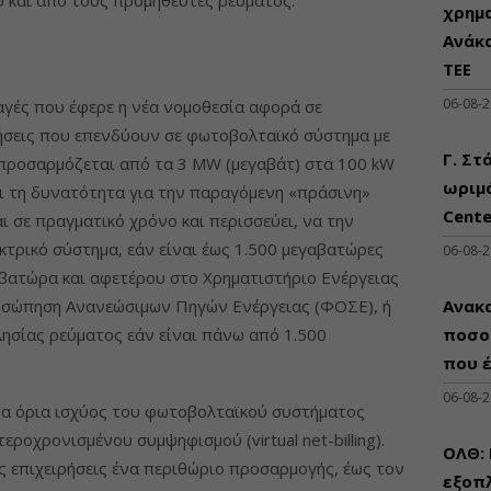
χρημ
Ανάκ
ΤΕΕ
06-08-
λαγές που έφερε η νέα νομοθεσία αφορά σε
ιρήσεις που επενδύουν σε φωτοβολταϊκό σύστημα με
Γ. Στ
απροσαρμόζεται από τα 3 MW (μεγαβάτ) στα 100 kW
ωριμά
αι τη δυνατότητα για την παραγόμενη «πράσινη»
Cente
ι σε πραγματικό χρόνο και περισσεύει, να την
εκτρικό σύστημα, εάν είναι έως 1.500 μεγαβατώρες
06-08-
οβατώρα και αφετέρου στο Χρηματιστήριο Ενέργειας
οσώπηση Ανανεώσιμων Πηγών Ενέργειας (ΦΟΣΕ), ή
Ανακα
σίας ρεύματος εάν είναι πάνω από 1.500
ποσο
που 
06-08-
τα όρια ισχύος του φωτοβολταϊκού συστήματος
εροχρονισμένου συμψηφισμού (virtual net-billing).
ΟΛΘ:
ς επιχειρήσεις ένα περιθώριο προσαρμογής, έως τον
εξοπλ