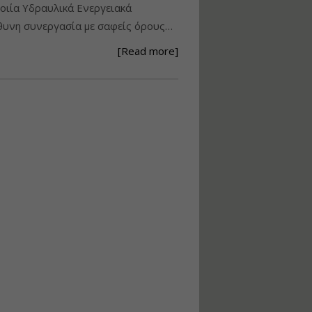
ιία Υδραυλικά Ενεργειακά
Ανάθεση – Εκτέλεση –
υνη συνεργασία με σαφείς όρους…
Επίβλεψη Δημοσίων
Έργων με τον
[Read more]
Ν.4782/2021
Εισηγητής:
Ζήσης Παπασταμάτης
Τιμή από: €220.00
Διάρκεια: 18 ώρες
Σχεδιασμός, μελέτη
και τεχνική
υλοποίηση
φωτοβολταϊκών
συστημάτων για
αυτοπαραγωγή (Net-
metering)
Εισηγητής:
Νικόλαος Παπαναστασίου
Τιμή από: €215.00
Διάρκεια: 16 ώρες