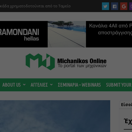
 ωριμάζουν οι συζητήσεις για το Data
 ισχυρή ΔΕΗ
ABOUT US
ΑΓΓΕΛΙΕΣ
ΣΕΜΙΝΑΡΙΑ – WEBINARS
SUBMIT YOUR
Είσο
Έχ