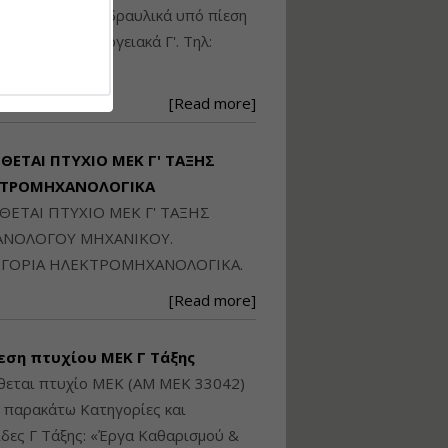
Ηλεκτρονική
ικού: Η/Μ Γ', Υδραυλικά υπό πίεση
Ταυτότητα Κτιρίου/
Αυτοτελούς
ιομηχανικά - Ενεργειακά Γ'. Τηλ:
Διηρημένης
250871
ιδιοκτησίας – Θεωρία
και Πράξη (2024)
[Read more]
Εισηγήτρια:
Αναστασία Μητρακάκη
Τιμή από: €140.00
ΙΘΕΤΑΙ ΠΤΥΧΙΟ ΜΕΚ Γ' ΤΑΞΗΣ
Διάρκεια: 6 ώρες
ΚΤΡΟΜΗΧΑΝΟΛΟΓΙΚΑ
ΙΘΕΤΑΙ ΠΤΥΧΙΟ ΜΕΚ Γ' ΤΑΞΗΣ
Εφαρμογή
ΝΟΛΟΓΟΥ ΜΗΧΑΝΙΚΟΥ.
Πολεοδομικού
ΓΟΡΙΑ ΗΛΕΚΤΡΟΜΗΧΑΝΟΛΟΓΙΚΑ.
Σχεδιασμού Εντός
Ορίων Πόλεων και
[Read more]
Οικισμών και Εκτός
Σχεδίου Δόμησης
εση πτυχίου ΜΕΚ Γ Τάξης
Εισηγήτρια:
Γραμματή Μπακλατσή
θεται πτυχίο ΜΕΚ (ΑΜ ΜΕΚ 33042)
Τιμή από: €145.00
ς παρακάτω Κατηγορίες και
Διάρκεια: 8 ώρες
δες Γ Τάξης: «Έργα Καθαρισμού &