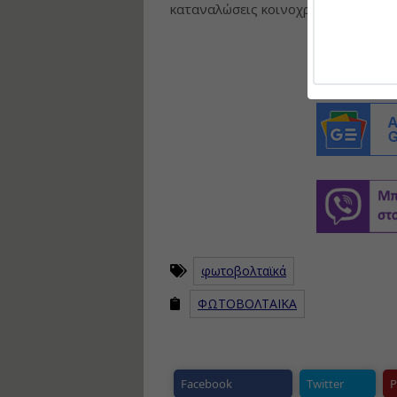
καταναλώσεις κοινοχρήστων σε κτίρ
φωτοβολταϊκά
ΦΩΤΟΒΟΛΤΑΪΚΑ
Facebook
Twitter
P