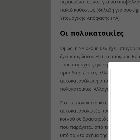
περασμένο Ιούνιο, για να υποβάλλο
παλιό καθεστώς (δηλαδή για συστήμ
Υπουργικής Απόφασης (ΥΑ).
Οι πολυκατοικίες
Όμως, η ΥΑ ακόμη δεν έχει υπογραφ
έχει «παγώσει». Η ίδια απόφαση θα 
τους παρόχους ηλεκτρικής ενέργειας 
προσδιορίζει τις αλλαγές που θεσπ
αυτοκατανάλωση από κοινού, διευκ
πολυκατοικίες. Αλλαγές που έως την
Για τις πολυκατοικίες, έχει προβλε
αυτοκαταναλωτές που βρίσκονται σ
κοινού σε δραστηριότητες και να ρυ
που παράγεται από τους φωτοβολτα
υπό το νέο σχήμα της συλλογικής α