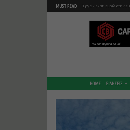
Γ. Στάσσης: Προχωρούν και
MUST READ
Center - Χτίζουμε μια πιο
HOME
ΕΙΔΗΣΕΙΣ