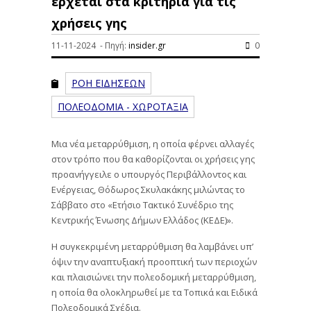
έρχεται στα κριτήρια για τις
χρήσεις γης
11-11-2024 - Πηγή:
insider.gr
0
ΡΟΗ ΕΙΔΗΣΕΩΝ
ΠΟΛΕΟΔΟΜΙΑ - ΧΩΡΟΤΑΞΙΑ
Μια νέα μεταρρύθμιση, η οποία φέρνει αλλαγές
στον τρόπο που θα καθορίζονται οι χρήσεις γης
προανήγγειλε ο υπουργός Περιβάλλοντος και
Ενέργειας, Θόδωρος Σκυλακάκης μιλώντας το
Σάββατο στο «Ετήσιο Τακτικό Συνέδριο της
Κεντρικής Ένωσης Δήμων Ελλάδος (ΚΕΔΕ)».
Η συγκεκριμένη μεταρρύθμιση θα λαμβάνει υπ’
όψιν την αναπτυξιακή προοπτική των περιοχών
και πλαισιώνει την πολεοδομική μεταρρύθμιση,
η οποία θα ολοκληρωθεί με τα Τοπικά και Ειδικά
Πολεοδομικά Σχέδια.