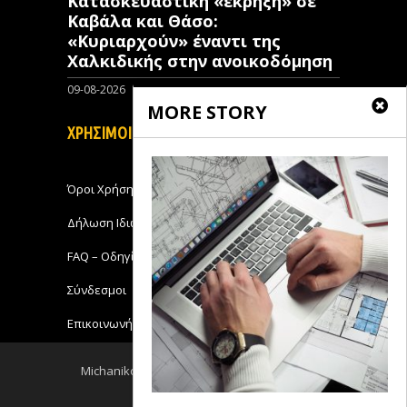
Κατασκευαστική «έκρηξη» σε
Καβάλα και Θάσο:
«Κυριαρχούν» έναντι της
Χαλκιδικής στην ανοικοδόμηση
09-08-2026
0
MORE STORY
ΧΡΗΣΙΜΟΙ ΣΥΝΔΕΣΜΟΙ
Όροι Χρήσης
Δήλωση Ιδιωτικότητας
FAQ – Οδηγίες Χρήσης
Σύνδεσμοι
Επικοινωνήστε με το Michanikos-Online
Michanikos-Online 2018 - All Rights Reserved
Back to top