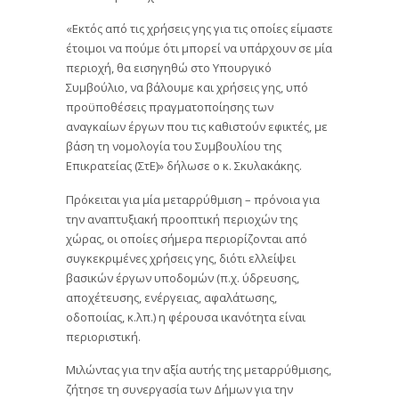
«Εκτός από τις χρήσεις γης για τις οποίες είμαστε
έτοιμοι να πούμε ότι μπορεί να υπάρχουν σε μία
περιοχή, θα εισηγηθώ στο Υπουργικό
Συμβούλιο, να βάλουμε και χρήσεις γης, υπό
προϋποθέσεις πραγματοποίησης των
αναγκαίων έργων που τις καθιστούν εφικτές, με
βάση τη νομολογία του Συμβουλίου της
Επικρατείας (ΣτΕ)» δήλωσε ο κ. Σκυλακάκης.
Πρόκειται για μία μεταρρύθμιση – πρόνοια για
την αναπτυξιακή προοπτική περιοχών της
χώρας, οι οποίες σήμερα περιορίζονται από
συγκεκριμένες χρήσεις γης, διότι ελλείψει
βασικών έργων υποδομών (π.χ. ύδρευσης,
αποχέτευσης, ενέργειας, αφαλάτωσης,
οδοποιίας, κ.λπ.) η φέρουσα ικανότητα είναι
περιοριστική.
Μιλώντας για την αξία αυτής της μεταρρύθμισης,
ζήτησε τη συνεργασία των Δήμων για την