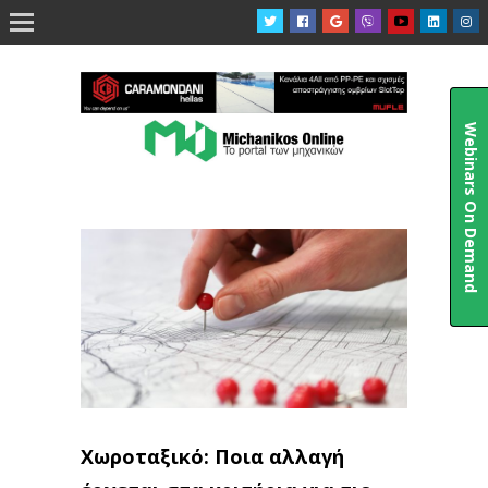

Webinars On Demand
Χωροταξικό: Ποια αλλαγή