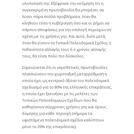
υλοποίησή της. Εξέφρασε την εκτίμηση ότι η
συγκεκριμένη πρωτοβουλία θα μπορέσει να
λύσει πάρα πολλά προβλήματα, όταν θα
κληθούν τόσο η κυβέρνηση όσο και οι Δήμοι να
πάρουν αποφάσεις για την επιλογή περιοχών σε
σχέση με τις χρήσεις γης. Και αυτό, διότι μετά,
όταν θα γίνουν τα Τοπικά Πολεοδομικά Σχέδια, η
πιθανότητα αλλαγής τους ή ο χρόνος αλλαγής
τους, θα είναι πολύ πιο δύσκολος.
Σημειώνεται ότι οι νομοθετικές πρωτοβουλίες
πλαισιώνουν την χωροταξική μεταρρύθμιση η
οποία έχει ως κεντρικό άξονα τον πολεοδομικό
σχεδιασμό για το 80% της ελληνικής επικράτειας,
η οποία έχει ξεκινήσει με τις μελέτες των
Τοπικών Πολεοδομικών Σχεδίων που θα
καθορίσουν σύγχρονες χρήσεις γης και όρους
δόμησης για κάθε περιοχή (σήμερα τα
υφιστάμενα πολεοδομικά σχέδια καλύπτουν
μόνο το 20% της επικράτειας).