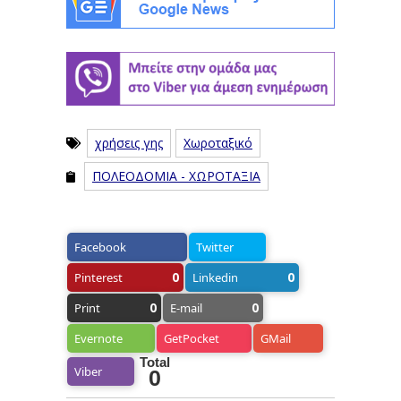
χρήσεις γης
Χωροταξικό
ΠΟΛΕΟΔΟΜΙΑ - ΧΩΡΟΤΑΞΙΑ
Facebook
Twitter
0
0
Pinterest
Linkedin
0
0
Print
E-mail
Evernote
GetPocket
GMail
Total
Viber
0