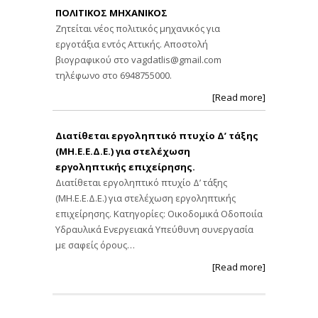
ΠΟΛΙΤΙΚΟΣ ΜΗΧΑΝΙΚΟΣ
Ζητείται νέος πολιτικός μηχανικός για
εργοτάξια εντός Αττικής. Αποστολή
βιογραφικού στο
vagdatlis@gmail.com
τηλέφωνο στο 6948755000.
[Read more]
Διατίθεται εργοληπτικό πτυχίο Δ’ τάξης
(ΜΗ.Ε.Ε.Δ.Ε.) για στελέχωση
εργοληπτικής επιχείρησης.
Διατίθεται εργοληπτικό πτυχίο Δ’ τάξης
(ΜΗ.Ε.Ε.Δ.Ε.) για στελέχωση εργοληπτικής
επιχείρησης. Κατηγορίες: Οικοδομικά Οδοποιία
Υδραυλικά Ενεργειακά Υπεύθυνη συνεργασία
με σαφείς όρους…
[Read more]