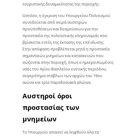
τουριστικής δυναμικότητας της περιοχής.
Ωστόσο, η έγκριση του Υπουργείου Πολιτισμού
συνοδεύεται από σειρά αυστηρών
προϋποθέσεων και δεσμεύσεων για την
προστασία της πολιτιστικής κληρονομιάς που
βρίσκεται εντός της έκτασης της επένδυσης.
Στην απόφαση προβλέπεται ρητά η προστασία
σημαντικών μνημείων και κατασκευών που
σώζονται στην περιοχή, όπως ο ημιερειπωμένος
ναός του Αγίου Βασιλείου ενετικής περιόδου,
συγκρότημα στάβλων των αρχών του 19ου
αιώνα και τρία παραδοσιακά αλώνια.
Αυστηροί όροι
προστασίας των
μνημείων
Το Υπουργείο απαιτεί να ληφθούν όλα τα