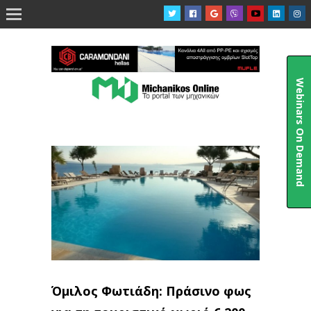

Webinars On Demand
Όμιλος Φωτιάδη: Πράσινο φως