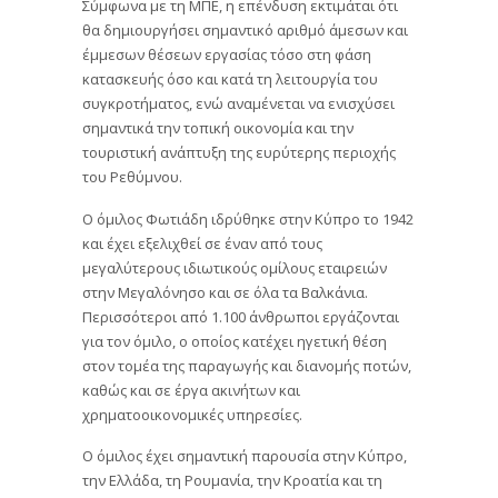
Σύμφωνα με τη ΜΠΕ, η επένδυση εκτιμάται ότι
θα δημιουργήσει σημαντικό αριθμό άμεσων και
έμμεσων θέσεων εργασίας τόσο στη φάση
κατασκευής όσο και κατά τη λειτουργία του
συγκροτήματος, ενώ αναμένεται να ενισχύσει
σημαντικά την τοπική οικονομία και την
τουριστική ανάπτυξη της ευρύτερης περιοχής
του Ρεθύμνου.
Ο όμιλος Φωτιάδη ιδρύθηκε στην Κύπρο το 1942
και έχει εξελιχθεί σε έναν από τους
μεγαλύτερους ιδιωτικούς ομίλους εταιρειών
στην Μεγαλόνησο και σε όλα τα Βαλκάνια.
Περισσότεροι από 1.100 άνθρωποι εργάζονται
για τον όμιλο, ο οποίος κατέχει ηγετική θέση
στον τομέα της παραγωγής και διανομής ποτών,
καθώς και σε έργα ακινήτων και
χρηματοοικονομικές υπηρεσίες.
Ο όμιλος έχει σημαντική παρουσία στην Κύπρο,
την Ελλάδα, τη Ρουμανία, την Κροατία και τη