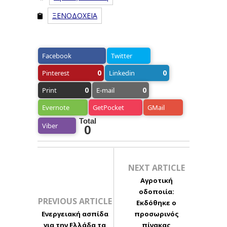
ΞΕΝΟΔΟΧΕΙΑ
Facebook
Twitter
0
0
Pinterest
Linkedin
0
0
Print
E-mail
Evernote
GetPocket
GMail
Total
Viber
0
NEXT ARTICLE
Αγροτική
οδοποιία:
PREVIOUS ARTICLE
Εκδόθηκε ο
Ενεργειακή ασπίδα
προσωρινός
για την Ελλάδα τα
πίνακας