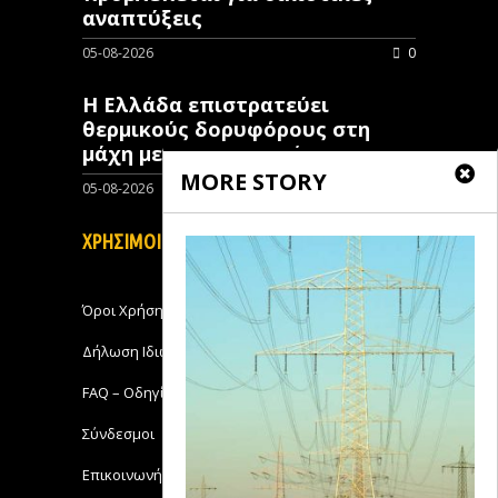
αναπτύξεις
05-08-2026
0
Η Ελλάδα επιστρατεύει
θερμικούς δορυφόρους στη
μάχη με τις πυρκαγιές
MORE STORY
05-08-2026
0
ΧΡΗΣΙΜΟΙ ΣΥΝΔΕΣΜΟΙ
Όροι Χρήσης
Δήλωση Ιδιωτικότητας
FAQ – Οδηγίες Χρήσης
Σύνδεσμοι
Επικοινωνήστε με το Michanikos-Online