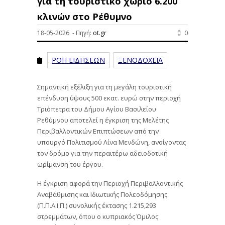
για τη τουριστικό χωριό 6.200
κλινών στο Ρέθυμνο
18-05-2026 - Πηγή:
ot.gr
0
ΡΟΗ ΕΙΔΗΣΕΩΝ
ΞΕΝΟΔΟΧΕΙΑ
Σημαντική εξέλιξη για τη μεγάλη τουριστική
επένδυση ύψους 500 εκατ. ευρώ στην περιοχή
Τριόπετρα του Δήμου Αγίου Βασιλείου
Ρεθύμνου αποτελεί η έγκριση της Μελέτης
Περιβαλλοντικών Επιπτώσεων από την
υπουργό Πολιτισμού Λίνα Μενδώνη, ανοίγοντας
τον δρόμο για την περαιτέρω αδειοδοτική
ωρίμανση του έργου.
Η έγκριση αφορά την Περιοχή Περιβαλλοντικής
Αναβάθμισης και Ιδιωτικής Πολεοδόμησης
(Π.Π.Α.Ι.Π.) συνολικής έκτασης 1.215,293
στρεμμάτων, όπου ο κυπριακός Όμιλος