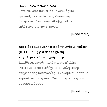
ΠΟΛΙΤΙΚΟΣ ΜΗΧΑΝΙΚΟΣ
Ζητείται νέος πολιτικός μηχανικός για
εργοτάξια εντός Αττικής. Αποστολή
βιογραφικού στο
vagdatlis@gmail.com
τηλέφωνο στο 6948755000.
[Read more]
Διατίθεται εργοληπτικό πτυχίο Δ’ τάξης
(ΜΗ.Ε.Ε.Δ.Ε.) για στελέχωση
εργοληπτικής επιχείρησης.
Διατίθεται εργοληπτικό πτυχίο Δ’ τάξης
(ΜΗ.Ε.Ε.Δ.Ε.) για στελέχωση εργοληπτικής
επιχείρησης. Κατηγορίες: Οικοδομικά Οδοποιία
Υδραυλικά Ενεργειακά Υπεύθυνη συνεργασία
με σαφείς όρους…
[Read more]