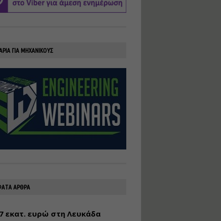
υλοποίηση
φωτοβολταϊκών
συστημάτων για
αυτοπαραγωγή (Net-
Billing)
ΑΡΙΑ ΓΙΑ ΜΗΧΑΝΙΚΟΥΣ
Εισηγητής:
Νικόλαος Παπαναστασίου
Τιμή από: €230.00
Διάρκεια: 16 ώρες
Αρχιτεκτονικός
Σχεδιασμός με το
Rhinoceros
Εισηγητής:
Κυριάκος Γολέμης
Τιμή από: €275.00
Διάρκεια: 18 ώρες
ΑΤΑ ΑΡΘΡΑ
7 εκατ. ευρώ στη Λευκάδα
Σχεδιασμός και