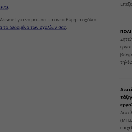
Επεξε
είτε
.
Akismet για να μειώσει τα ανεπιθύμητα σχόλια.
α τα δεδομένα των σχολίων σας
.
ΠΟΛΙ
Ζητεί
εργοτ
βιογ
τηλέ
Διατ
τάξης
εργο
Διατί
(ΜΗ.Ε
επιχε