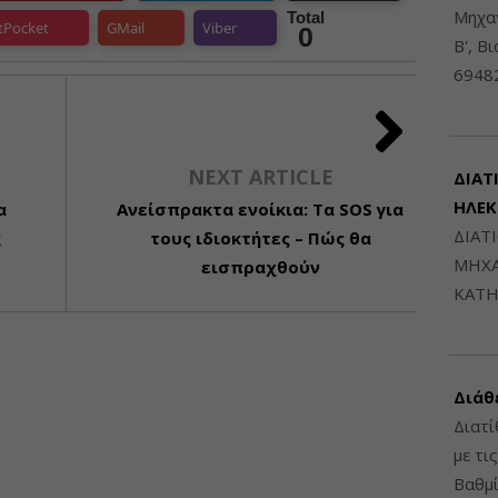
Μηχαν
Total
tPocket
GMail
Viber
0
Β', Β
6948
NEXT ARTICLE
ΔΙΑΤ
ΗΛΕ
α
Ανείσπρακτα ενοίκια: Τα SOS για
ΔΙΑΤ
ς
τους ιδιοκτήτες – Πώς θα
ΜΗΧΑ
εισπραχθούν
ΚΑΤΗ
Διάθ
Διατί
με τι
Βαθμί