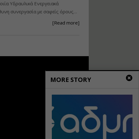
ιία Υδραυλικά Ενεργειακά
Ανάθεση – Εκτέλεση –
υνη συνεργασία με σαφείς όρους…
Επίβλεψη Δημοσίων
Έργων με τον
[Read more]
Ν.4782/2021
Εισηγητής:
Ζήσης Παπασταμάτης
Τιμή από: €220.00
Διάρκεια: 18 ώρες
Σχεδιασμός, μελέτη
MORE STORY
και τεχνική
υλοποίηση
φωτοβολταϊκών
συστημάτων για
αυτοπαραγωγή (Net-
metering)
Εισηγητής:
Νικόλαος Παπαναστασίου
Τιμή από: €215.00
Διάρκεια: 16 ώρες