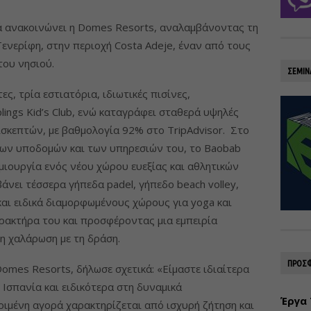
ά ανακοινώνει η Domes Resorts, αναλαμβάνοντας τη
Τενερίφη, στην περιοχή Costa Adeje, έναν από τους
του νησιού.
ΣΕΜΙΝ
ες, τρία εστιατόρια, ιδιωτικές πισίνες,
plings Kid’s Club, ενώ καταγράφει σταθερά υψηλές
ισκεπτών, με βαθμολογία 92% στο TripAdvisor. Στο
των υποδομών και των υπηρεσιών του, το Baobab
ιουργία ενός νέου χώρου ευεξίας και αθλητικών
νει τέσσερα γήπεδα padel, γήπεδο beach volley,
και ειδικά διαμορφωμένους χώρους για yoga και
χαρακτήρα του και προσφέροντας μια εμπειρία
η χαλάρωση με τη δράση.
ΠΡΟΣΦ
omes Resorts, δήλωσε σχετικά: «Είμαστε ιδιαίτερα
 Ισπανία και ειδικότερα στη δυναμικά
Έργα 
ιμένη αγορά χαρακτηρίζεται από ισχυρή ζήτηση και