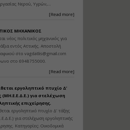
ργασίας Νερού, Υγρών,…
Βασικά στοιχεία
τεχνολογίας
[Read more]
φωτισμού LED και
ανάλυση Συστημάτων
Διαχείρισης
ΤΙΚΟΣ ΜΗΧΑΝΙΚΟΣ
Φωτισμού
ται νέος πολιτικός μηχανικός για
Εισηγητής:
Στέφανος Τουλόγλου
άξια εντός Αττικής. Αποστολή
Τιμή από: €190.00
ραφικού στο
vagdatlis@gmail.com
Διάρκεια: 12 ώρες
φωνο στο 6948755000.
[Read more]
Εκπόνηση Τοπικών και
Ειδικών Πολεοδομικών
Σχεδίων (ΤΠΣ και ΕΠΣ)
ίθεται εργοληπτικό πτυχίο Δ’
 (ΜΗ.Ε.Ε.Δ.Ε.) για στελέχωση
ληπτικής επιχείρησης.
Εισηγητής:
Λάμπρος Κίσσας
θεται εργοληπτικό πτυχίο Δ’ τάξης
Τιμή από: €130.00
.Ε.Δ.Ε.) για στελέχωση εργοληπτικής
Διάρκεια: 6 ώρες
ίρησης. Κατηγορίες: Οικοδομικά