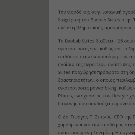
Την είσοδό της στην ισπανική αγορ
διαχείριση του Baobab Suites στην 
πλέον εμβληματικούς προορισμούς 
Το Baobab Suites διαθέτει 125 σουίτ
εγκαταστάσεις spa, καθώς και το Sa
επιδόσεις στην ικανοποίηση των επ
πλαίσιο της περαιτέρω ανάπτυξης 
Suites προχώρησε πρόσφατα στη δημ
δραστηριοτήτων, ο οποίος περιλαμβά
εγκαταστάσεις power biking, καθώς 
Pilates, ενισχύοντας τον lifestyle 
διαμονής που συνδυάζει αρμονικά τ
Ο Δρ. Γιώργος Π. Σπανός, CEO της D
χαρούμενοι για την είσοδό μας στην
αναπτυσσόμενη Τενερίφη. Η συγκεκρ