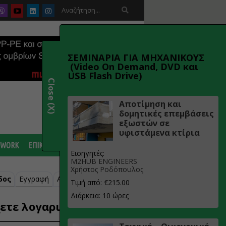

ΣΕΜΙΝΑΡΙΑ ΓΙΑ ΜΗΧΑΝΙΚΟΥΣ
(Video On Demand, DVD και
USB Flash Drive)
Close (X)
Αποτίμηση και
δομητικές επεμβάσεις
εξωστών σε
υφιστάμενα κτίρια
 WORK
ΕΠΙΚΟΙΝΩΝΙΑ
Εισηγητές:
M2HUB ENGINEERS
Χρήστος Ροδόπουλος
δος
Εγγραφή
Ανάκτηση κωδικού
Τιμή από: €215.00
Διάρκεια: 10 ώρες
ετε λογαριασμό;