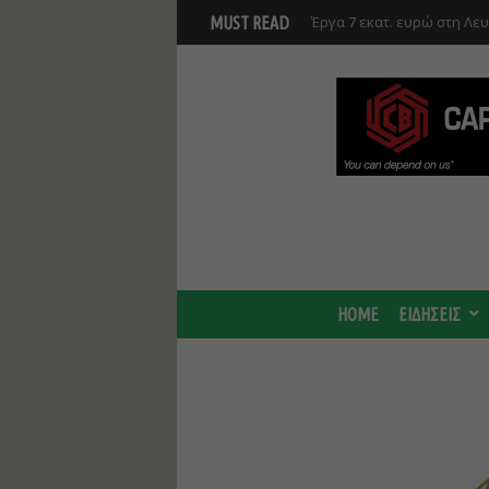
Έργα 7 εκατ. ευρώ στη Λε
MUST READ
Ανάκαμψης και υλοποιούντ
HOME
ΕΙΔΗΣΕΙΣ