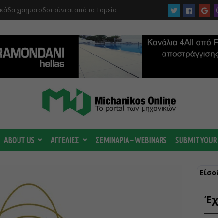
υκάδα χρηματοδοτούνται από το Ταμείο
αι από το ΤΕΕ
ABOUT US
ΑΓΓΕΛΙΕΣ
ΣΕΜΙΝΑΡΙΑ – WEBINARS
SUBMIT YOUR
Είσο
Έχ