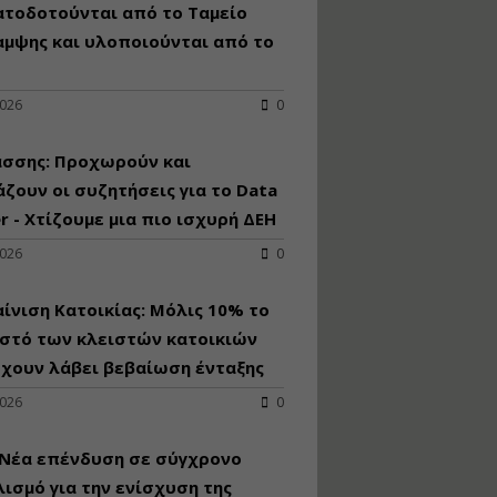
κατασκευή
ατοδοτούνται από το Ταμείο
κoλυμβητικής
αμψης και υλοποιούνται από το
υδατοδεξαμενής
Εισηγητής:
Χρήστος Ροδόπουλος
2026
0
Τιμή από: €230.00
Διάρκεια: 14 ώρες
άσσης: Προχωρούν και
ζουν οι συζητήσεις για το Data
r - Χτίζουμε μια πιο ισχυρή ΔΕΗ
Διαδικασία
αδειοδότησης και
2026
0
έκδοσης
πιστοποιητικού
κατάταξης
ίνιση Κατοικίας: Μόλις 10% το
τουριστικών μονάδων
στό των κλειστών κατοικιών
Εισηγητές:
έχουν λάβει βεβαίωση ένταξης
Γραμματή Μπακλατσή
Νικόλαος Σαρούκος
2026
0
Τιμή από: €145.00
Διάρκεια: 8 ώρες
 Νέα επένδυση σε σύγχρονο
ισμό για την ενίσχυση της