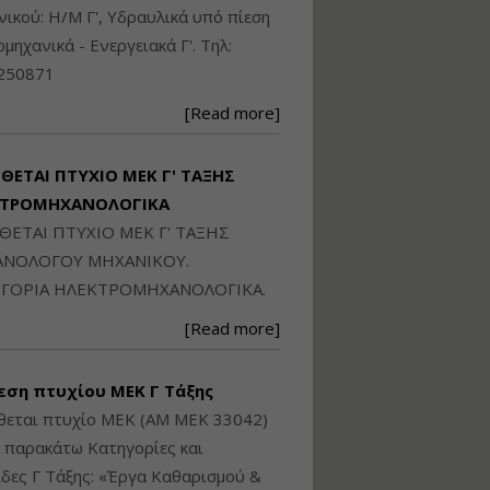
Ηλεκτρονική
ικού: Η/Μ Γ', Υδραυλικά υπό πίεση
Ταυτότητα Κτιρίου/
Αυτοτελούς
ιομηχανικά - Ενεργειακά Γ'. Τηλ:
Διηρημένης
250871
ιδιοκτησίας – Θεωρία
και Πράξη (2024)
[Read more]
Εισηγήτρια:
Αναστασία Μητρακάκη
Τιμή από: €140.00
ΙΘΕΤΑΙ ΠΤΥΧΙΟ ΜΕΚ Γ' ΤΑΞΗΣ
Διάρκεια: 6 ώρες
ΚΤΡΟΜΗΧΑΝΟΛΟΓΙΚΑ
ΙΘΕΤΑΙ ΠΤΥΧΙΟ ΜΕΚ Γ' ΤΑΞΗΣ
Εφαρμογή
ΝΟΛΟΓΟΥ ΜΗΧΑΝΙΚΟΥ.
Πολεοδομικού
ΓΟΡΙΑ ΗΛΕΚΤΡΟΜΗΧΑΝΟΛΟΓΙΚΑ.
Σχεδιασμού Εντός
Ορίων Πόλεων και
[Read more]
Οικισμών και Εκτός
Σχεδίου Δόμησης
εση πτυχίου ΜΕΚ Γ Τάξης
Εισηγήτρια:
Γραμματή Μπακλατσή
θεται πτυχίο ΜΕΚ (ΑΜ ΜΕΚ 33042)
Τιμή από: €145.00
ς παρακάτω Κατηγορίες και
Διάρκεια: 8 ώρες
δες Γ Τάξης: «Έργα Καθαρισμού &