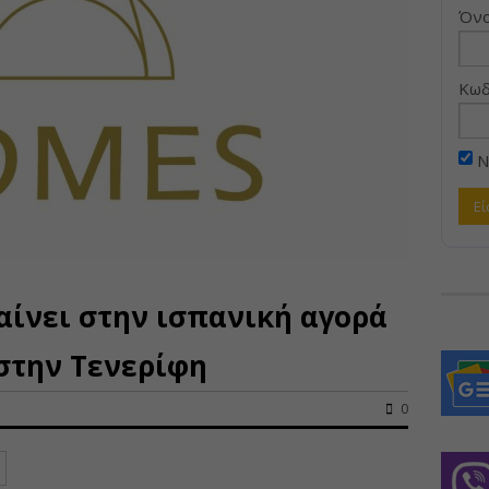
Όνο
Κωδ
Ν
αίνει στην ισπανική αγορά
 στην Τενερίφη
0