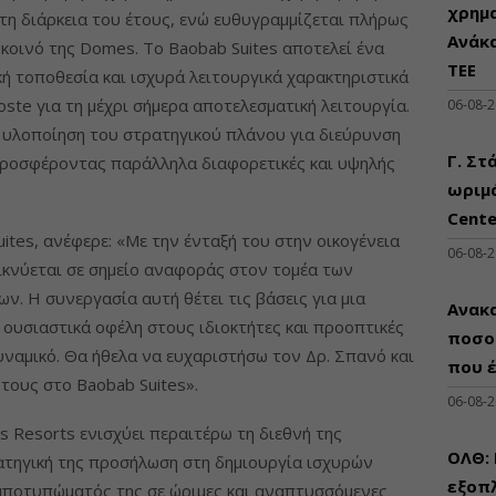
χρημ
 τη διάρκεια του έτους, ενώ ευθυγραμμίζεται πλήρως
Ανάκ
 κοινό της Domes. Το Baobab Suites αποτελεί ένα
ΤΕΕ
κή τοποθεσία και ισχυρά λειτουργικά χαρακτηριστικά
oste για τη μέχρι σήμερα αποτελεσματική λειτουργία.
06-08-
 υλοποίηση του στρατηγικού πλάνου για διεύρυνση
Γ. Στ
προσφέροντας παράλληλα διαφορετικές και υψηλής
ωριμά
Cente
uites, ανέφερε: «Με την ένταξή του στην οικογένεια
06-08-
ικνύεται σε σημείο αναφοράς στον τομέα των
ν. Η συνεργασία αυτή θέτει τις βάσεις για μια
Ανακα
ουσιαστικά οφέλη στους ιδιοκτήτες και προοπτικές
ποσο
ναμικό. Θα ήθελα να ευχαριστήσω τον Δρ. Σπανό και
που 
τους στο Baobab Suites».
06-08-
s Resorts ενισχύει περαιτέρω τη διεθνή της
ΟΛΘ:
ατηγική της προσήλωση στη δημιουργία ισχυρών
εξοπλ
 αποτυπώματός της σε ώριμες και αναπτυσσόμενες