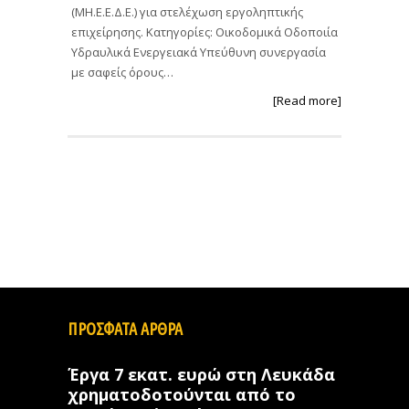
(ΜΗ.Ε.Ε.Δ.Ε.) για στελέχωση εργοληπτικής
επιχείρησης. Κατηγορίες: Οικοδομικά Οδοποιία
Υδραυλικά Ενεργειακά Υπεύθυνη συνεργασία
με σαφείς όρους…
[Read more]
ΠΡΟΣΦΑΤΑ ΑΡΘΡΑ
Έργα 7 εκατ. ευρώ στη Λευκάδα
χρηματοδοτούνται από το