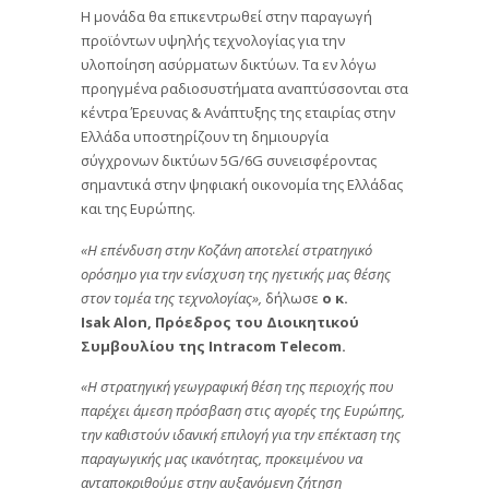
Η μονάδα θα επικεντρωθεί στην παραγωγή
προϊόντων υψηλής τεχνολογίας για την
υλοποίηση ασύρματων δικτύων. Τα εν λόγω
προηγμένα ραδιοσυστήματα αναπτύσσονται στα
κέντρα Έρευνας & Ανάπτυξης της εταιρίας στην
Ελλάδα υποστηρίζουν τη δημιουργία
σύγχρονων δικτύων 5G/6G συνεισφέροντας
σημαντικά στην ψηφιακή οικονομία της Ελλάδας
και της Ευρώπης.
«Η επένδυση στην Κοζάνη αποτελεί στρατηγικό
ορόσημο για την ενίσχυση της ηγετικής μας θέσης
στον τομέα της τεχνολογίας»,
δήλωσε
ο κ.
Isak Alon, Πρόεδρος του Διοικητικού
Συμβουλίου της Intracom Telecom.
«Η στρατηγική γεωγραφική θέση της περιοχής που
παρέχει άμεση πρόσβαση στις αγορές της Ευρώπης,
την καθιστούν ιδανική επιλογή για την επέκταση της
παραγωγικής μας ικανότητας, προκειμένου να
ανταποκριθούμε στην αυξανόμενη ζήτηση