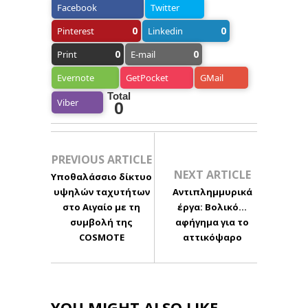
Facebook
Twitter
0
0
Pinterest
Linkedin
0
0
Print
E-mail
Evernote
GetPocket
GMail
Total
Viber
0
PREVIOUS ARTICLE
NEXT ARTICLE
Υποθαλάσσιο δίκτυο
υψηλών ταχυτήτων
Αντιπλημμυρικά
στο Αιγαίο με τη
έργα: Βολικό…
συμβολή της
αφήγημα για το
COSMOTE
αττικόψαρο
YOU MIGHT ALSO LIKE