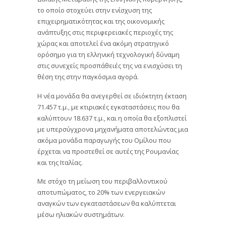
το οποίο στοχεύει στην ενίσχυση της
επιχειρηματικότητας και της οικονομικής
ανάπτυξης στις περιφερειακές περιοχές της
χώρας και αποτελεί ένα ακόμη στρατηγικό
ορόσημο για τη ελληνική τεχνολογική δύναμη
στις συνεχείς προσπάθειές της να ενισχύσει τη
θέση της στην παγκόσμια αγορά.
Η νέα μονάδα θα ανεγερθεί σε ιδιόκτητη έκταση
71.457 τ.μ., με κτιριακές εγκαταστάσεις που θα
καλύπτουν 18.637 τ.μ., και η οποία θα εξοπλιστεί
με υπερσύγχρονα μηχανήματα αποτελώντας μια
ακόμα μονάδα παραγωγής του Ομίλου που
έρχεται να προστεθεί σε αυτές της Ρουμανίας
και της Ιταλίας.
Με στόχο τη μείωση του περιβαλλοντικού
αποτυπώματος, το 20% των ενεργειακών
αναγκών των εγκαταστάσεων θα καλύπτεται
μέσω ηλιακών συστημάτων.