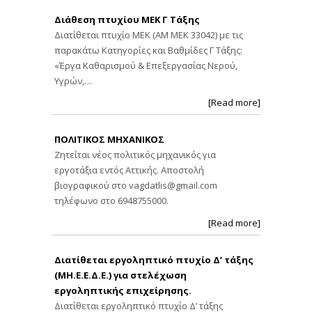
Διάθεση πτυχίου ΜΕΚ Γ Τάξης
Διατίθεται πτυχίο ΜΕΚ (ΑΜ ΜΕΚ 33042) με τις
παρακάτω Κατηγορίες και Βαθμίδες Γ Τάξης:
«Έργα Καθαρισμού & Επεξεργασίας Νερού,
Υγρών,…
[Read more]
ΠΟΛΙΤΙΚΟΣ ΜΗΧΑΝΙΚΟΣ
Ζητείται νέος πολιτικός μηχανικός για
εργοτάξια εντός Αττικής. Αποστολή
βιογραφικού στο
vagdatlis@gmail.com
τηλέφωνο στο 6948755000.
[Read more]
Διατίθεται εργοληπτικό πτυχίο Δ’ τάξης
(ΜΗ.Ε.Ε.Δ.Ε.) για στελέχωση
εργοληπτικής επιχείρησης.
Διατίθεται εργοληπτικό πτυχίο Δ’ τάξης