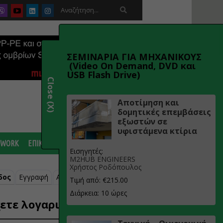

ΣΕΜΙΝΑΡΙΑ ΓΙΑ ΜΗΧΑΝΙΚΟΥΣ
(Video On Demand, DVD και
USB Flash Drive)
Close (X)
Αποτίμηση και
δομητικές επεμβάσεις
εξωστών σε
υφιστάμενα κτίρια
 WORK
ΕΠΙΚΟΙΝΩΝΙΑ
Εισηγητές:
M2HUB ENGINEERS
Χρήστος Ροδόπουλος
δος
Εγγραφή
Ανάκτηση κωδικού
Τιμή από: €215.00
Διάρκεια: 10 ώρες
ετε λογαριασμό;