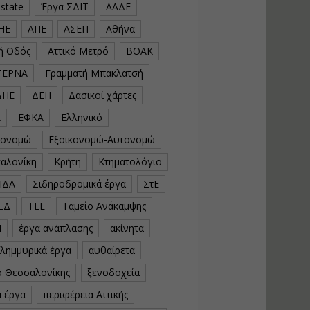
estate
Έργα ΣΔΙΤ
ΑΑΔΕ
υλοποίηση
φωτοβολταϊκών
ΗΕ
ΑΠΕ
ΑΣΕΠ
Αθήνα
συστημάτων για
αυτοπαραγωγή (Net-
κή Οδός
Αττικό Μετρό
ΒΟΑΚ
Billing)
ΤΕΡΝΑ
Γραμματή Μπακλατσή
Εισηγητής:
Νικόλαος Παπαναστασίου
ΔΗΕ
ΔΕΗ
Δασικοί χάρτες
Τιμή από: €230.00
Διάρκεια: 16 ώρες
Α
ΕΦΚΑ
Ελληνικό
κονομώ
Εξοικονομώ-Αυτονομώ
Αρχιτεκτονικός
αλονίκη
Κρήτη
Κτηματολόγιο
Σχεδιασμός με το
ΙΔΑ
Σιδηροδρομικά έργα
ΣτΕ
Rhinoceros
ΕΔ
ΤΕΕ
Ταμείο Ανάκαμψης
Εισηγητής:
Κυριάκος Γολέμης
Ν
έργα ανάπλασης
ακίνητα
Τιμή από: €275.00
πλημμυρικά έργα
αυθαίρετα
Διάρκεια: 18 ώρες
ό Θεσσαλονίκης
ξενοδοχεία
ά έργα
περιφέρεια Αττικής
Σχεδιασμός και