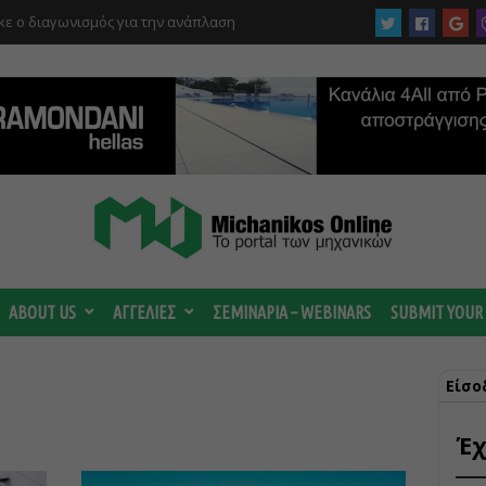
ε ο διαγωνισμός για την ανάπλαση
ργίας του αιολικού πάρκου –
 κατηγορούμενοι για τη μεγάλη πυρκαγιά
ABOUT US
ΑΓΓΕΛΙΕΣ
ΣΕΜΙΝΑΡΙΑ – WEBINARS
SUBMIT YOUR
Είσο
Έχ