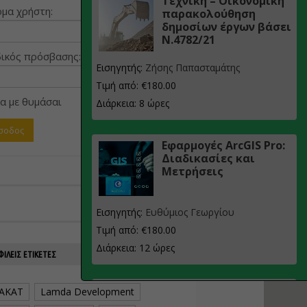
Τεχνική – Οικονομική
μα χρήστη:
παρακολούθηση
δημοσίων έργων βάσει
Ν.4782/21
ικός πρόσβασης:
Εισηγητής:
Ζήσης Παπασταμάτης
Τιμή από: €180.00
α με θυμάσαι
Διάρκεια: 8 ώρες
Εφαρμογές ArcGIS Pro:
Διαδικασίες και
Μετρήσεις
Εισηγητής:
Ευθύμιος Γεωργίου
Τιμή από: €180.00
Διάρκεια: 12 ώρες
ΙΛΕΊΣ ΕΤΙΚΈΤΕΣ
Σχεδιασμός, μελέτη
AKAT
Lamda Development
και τεχνική