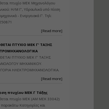
Ηλεκτρονική
ίθεται πτυχίο ΜΕΚ Μηχανολόγου
Ταυτότητα Κτιρίου/
ικού: Η/Μ Γ', Υδραυλικά υπό πίεση
Αυτοτελούς
Διηρημένης
ιομηχανικά - Ενεργειακά Γ'. Τηλ:
ιδιοκτησίας – Θεωρία
250871
και Πράξη (2024)
Εισηγήτρια:
Αναστασία Μητρακάκη
[Read more]
Τιμή από: €140.00
Διάρκεια: 6 ώρες
ΙΘΕΤΑΙ ΠΤΥΧΙΟ ΜΕΚ Γ' ΤΑΞΗΣ
ΚΤΡΟΜΗΧΑΝΟΛΟΓΙΚΑ
ΙΘΕΤΑΙ ΠΤΥΧΙΟ ΜΕΚ Γ' ΤΑΞΗΣ
Εφαρμογή
Πολεοδομικού
ΝΟΛΟΓΟΥ ΜΗΧΑΝΙΚΟΥ.
Σχεδιασμού Εντός
ΓΟΡΙΑ ΗΛΕΚΤΡΟΜΗΧΑΝΟΛΟΓΙΚΑ.
Ορίων Πόλεων και
Οικισμών και Εκτός
[Read more]
Σχεδίου Δόμησης
Εισηγήτρια:
Γραμματή Μπακλατσή
εση πτυχίου ΜΕΚ Γ Τάξης
Τιμή από: €145.00
θεται πτυχίο ΜΕΚ (ΑΜ ΜΕΚ 33042)
Διάρκεια: 8 ώρες
ς παρακάτω Κατηγορίες και