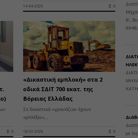
Διατ
14-04-2026
0
Μηχαν
Β', Β
6948
ΔΙΑΤ
ΗΛΕ
ΔΙΑΤ
«Δικαστική εμπλοκή» στα 2
ΜΗΧΑ
τ.
οδικά ΣΔΙΤ 700 εκατ. της
ΚΑΤΗ
ο)
Βόρειας Ελλάδας
ίων
Σε δικαστικά «γρανάζια» έχουν
«μπλέξει»,...
Διάθ
Διατί
0
18-03-2026
0
με τι