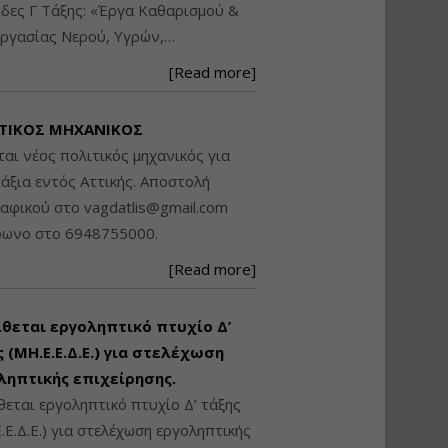
δες Γ Τάξης: «Έργα Καθαρισμού &
Βασικά στοιχεία
ργασίας Νερού, Υγρών,…
τεχνολογίας
φωτισμού LED και
[Read more]
ανάλυση Συστημάτων
Διαχείρισης
Φωτισμού
ΤΙΚΟΣ ΜΗΧΑΝΙΚΟΣ
Εισηγητής:
Στέφανος Τουλόγλου
ται νέος πολιτικός μηχανικός για
Τιμή από: €190.00
άξια εντός Αττικής. Αποστολή
Διάρκεια: 12 ώρες
ραφικού στο
vagdatlis@gmail.com
φωνο στο 6948755000.
Εκπόνηση Τοπικών και
[Read more]
Ειδικών Πολεοδομικών
Σχεδίων (ΤΠΣ και ΕΠΣ)
ίθεται εργοληπτικό πτυχίο Δ’
 (ΜΗ.Ε.Ε.Δ.Ε.) για στελέχωση
Εισηγητής:
Λάμπρος Κίσσας
ληπτικής επιχείρησης.
Τιμή από: €130.00
θεται εργοληπτικό πτυχίο Δ’ τάξης
Διάρκεια: 6 ώρες
.Ε.Δ.Ε.) για στελέχωση εργοληπτικής