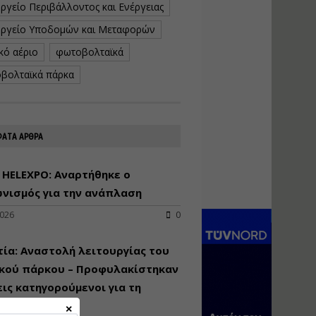
ργείο Περιβάλλοντος και Ενέργειας
κατασκευή
κoλυμβητικής
ργείο Υποδομών και Μεταφορών
υδατοδεξαμενής
κό αέριο
φωτοβολταϊκά
Εισηγητής:
Χρήστος Ροδόπουλος
βολταϊκά πάρκα
Τιμή από: €230.00
Διάρκεια: 14 ώρες
ΑΤΑ ΑΡΘΡΑ
Διαδικασία
αδειοδότησης και
έκδοσης
 HELEXPO: Αναρτήθηκε ο
πιστοποιητικού
νισμός για την ανάπλαση
κατάταξης
τουριστικών μονάδων
2026
0
Εισηγητές:
Γραμματή Μπακλατσή
ία: Αναστολή λειτουργίας του
Νικόλαος Σαρούκος
ικού πάρκου – Προφυλακίστηκαν
Τιμή από: €145.00
εις κατηγορούμενοι για τη
Διάρκεια: 8 ώρες
λη πυρκαγιά