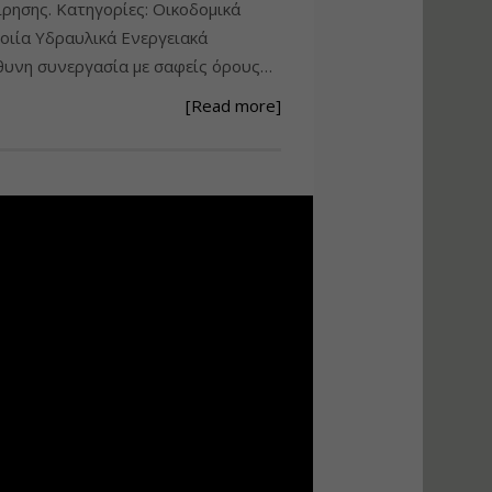
ίρησης. Κατηγορίες: Οικοδομικά
Ανάθεση – Εκτέλεση –
ιία Υδραυλικά Ενεργειακά
Επίβλεψη Δημοσίων
υνη συνεργασία με σαφείς όρους…
Έργων με τον
Ν.4782/2021
[Read more]
Εισηγητής:
Ζήσης Παπασταμάτης
Τιμή από: €220.00
Διάρκεια: 18 ώρες
Σχεδιασμός, μελέτη
και τεχνική
υλοποίηση
φωτοβολταϊκών
συστημάτων για
αυτοπαραγωγή (Net-
metering)
Εισηγητής:
Νικόλαος Παπαναστασίου
Τιμή από: €215.00
Διάρκεια: 16 ώρες