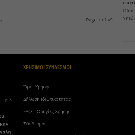
επιχε
Οδοπο
Υπεύθ
Page 1 of 49
 »
ΧΡΗΣΙΜΟΙ ΣΥΝΔΕΣΜΟΙ
Όροι Χρήσης
Δήλωση Ιδιωτικότητας
0
FAQ – Οδηγίες Χρήσης
ου
Σύνδεσμοι
ηκαν
εγάλη