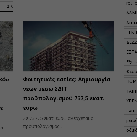
real 
0
ΑΔΜ
Αττι
ΓΕΚ 
ΔΕΔ
ΕΣΠ
Εξοι
Θεσσ
ικό»
Φοιτητικές εστίες: Δημιουργία
ΠΟΜ
νέων μέσω ΣΔΙΤ,
ΤΑΙΠ
προϋπολογισμού 737,5 εκατ.
ΥΠΕ
ε
ευρώ
αντι
Σε 737, 5 εκατ. ευρώ ανέρχεται ο
μετρ
προϋπολογισμός...
κά
οδικ