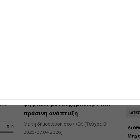
07-08-
0
Προκη
αντι
07-08-
Στο 
σιδηρ
του Μ
07-08-
γάλα
Νέο πρόγραμμα ΣΔΙΤ 600 εκατ.
ευρώ για έργα σε υποδομές,
ψηφιακό μετασχηματισμό και
στην
πράσινη ανάπτυξη
LATES
Με τη δημοσίευση στο ΦΕΚ (Τεύχος Β’
0
Διάθ
2025/07.04.2026)...
Μηχα