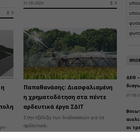
υπου
21-05-2026
0
0
υπου
φυσι
φωτο
ΠΡΟΣΦ
ΔΕΘ –
διαγω
 η
Παπαθανάσης: Διασφαλισμένη
07-08-
η χρηματοδότηση στα πέντε
ύπολη
αρδευτικά έργα ΣΔΙΤ
Βοιωτ
Στην εξέλιξη των διαδικασιών για τα
αιολ
αρδευτικά...
γο-
οι τρ
μεγά
12-05-2026
0