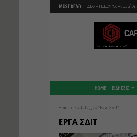
ΔΕΘ – HELEXPO: Αναρτήθηκ
MUST READ
Βοιωτία: Αναστολή λειτου
Προφυλακίστηκαν οι τρεις
HOME
ΕΙΔΗΣΕΙΣ
Home
Posts tagged "Έργα ΣΔΙΤ"
ΈΡΓΑ ΣΔΙΤ