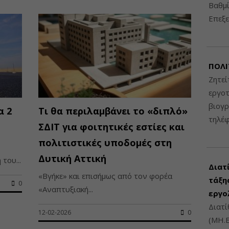
Βαθμί
Επεξε
ΠΟΛΙ
Ζητεί
εργοτ
βιογ
α 2
Τι θα περιλαμβάνει το «διπλό»
τηλέ
ΣΔΙΤ για φοιτητικές εστίες και
πολιτιστικές υποδομές στη
Δυτική Αττική
του...
Διατ
«Βγήκε» και επισήμως από τον φορέα
τάξης
0
«Αναπτυξιακή...
εργο
Διατί
12-02-2026
0
(ΜΗ.Ε