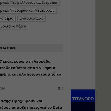
ργείο Περιβάλλοντος και Ενέργειας
κατασκευή
κoλυμβητικής
ργείο Υποδομών και Μεταφορών
υδατοδεξαμενής
κό αέριο
φωτοβολταϊκά
Εισηγητής:
Χρήστος Ροδόπουλος
βολταϊκά πάρκα
Τιμή από: €230.00
Διάρκεια: 14 ώρες
ΑΤΑ ΑΡΘΡΑ
Διαδικασία
αδειοδότησης και
έκδοσης
7 εκατ. ευρώ στη Λευκάδα
πιστοποιητικού
ατοδοτούνται από το Ταμείο
κατάταξης
τουριστικών μονάδων
αμψης και υλοποιούνται από το
Εισηγητές:
Γραμματή Μπακλατσή
Νικόλαος Σαρούκος
2026
0
Τιμή από: €145.00
άσσης: Προχωρούν και
Διάρκεια: 8 ώρες
ζουν οι συζητήσεις για το Data