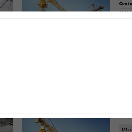
Cente
06-08-
Ανακα
ΣΕΔΕ
Τι ζητούν οι ΠΕΔΜΕΔΕ, ΠΕΣΕΔΕ
ποσο
 του
και ΣΑΤΕ από την ΕΑΔΗΣΥ για
που 
τις κρατήσεις και τα πρότυπα
06-08-
τεύχη δημοπράτησης
ΟΛΘ:
Οι εργοληπτικές οργανώσεις
εξοπλ
ΠΕΔΜΕΔΕ, ΠΕΣΕΔΕ και...
παρα
της 
0
23-05-2025
0
06-08-
LATES