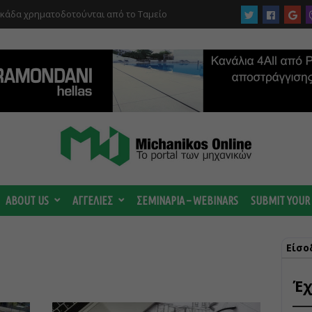
υκάδα χρηματοδοτούνται από το Ταμείο
αι από το ΤΕΕ
 ωριμάζουν οι συζητήσεις για το Data
 ισχυρή ΔΕΗ
ABOUT US
ΑΓΓΕΛΙΕΣ
ΣΕΜΙΝΑΡΙΑ – WEBINARS
SUBMIT YOUR
Είσο
Έχ