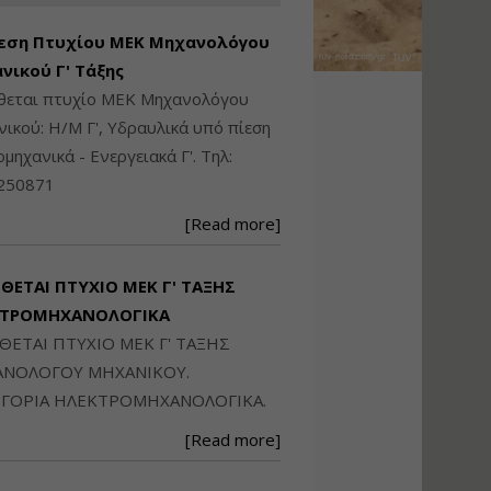
Ηλεκτρονική
Ταυτότητα Κτιρίου/
εση Πτυχίου ΜΕΚ Μηχανολόγου
Αυτοτελούς
Διηρημένης
νικού Γ' Τάξης
ιδιοκτησίας – Θεωρία
ίθεται πτυχίο ΜΕΚ Μηχανολόγου
και Πράξη (2024)
ικού: Η/Μ Γ', Υδραυλικά υπό πίεση
Εισηγήτρια:
Αναστασία Μητρακάκη
ιομηχανικά - Ενεργειακά Γ'. Τηλ:
Τιμή από: €140.00
250871
Διάρκεια: 6 ώρες
[Read more]
Εφαρμογή
Πολεοδομικού
ΙΘΕΤΑΙ ΠΤΥΧΙΟ ΜΕΚ Γ' ΤΑΞΗΣ
Σχεδιασμού Εντός
ΚΤΡΟΜΗΧΑΝΟΛΟΓΙΚΑ
Ορίων Πόλεων και
Οικισμών και Εκτός
ΙΘΕΤΑΙ ΠΤΥΧΙΟ ΜΕΚ Γ' ΤΑΞΗΣ
Σχεδίου Δόμησης
ΝΟΛΟΓΟΥ ΜΗΧΑΝΙΚΟΥ.
Εισηγήτρια:
Γραμματή Μπακλατσή
ΓΟΡΙΑ ΗΛΕΚΤΡΟΜΗΧΑΝΟΛΟΓΙΚΑ.
Τιμή από: €145.00
[Read more]
Διάρκεια: 8 ώρες