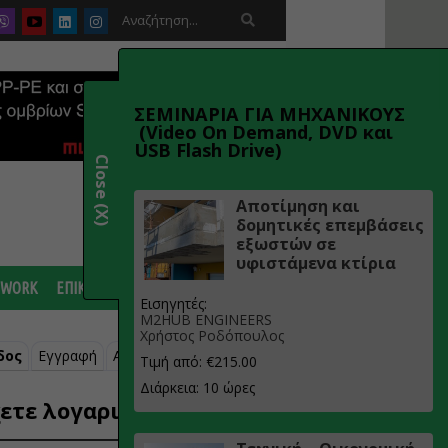

ΣΕΜΙΝΑΡΙΑ ΓΙΑ ΜΗΧΑΝΙΚΟΥΣ
(Video On Demand, DVD και
USB Flash Drive)
Close (X)
Αποτίμηση και
δομητικές επεμβάσεις
εξωστών σε
υφιστάμενα κτίρια
 WORK
ΕΠΙΚΟΙΝΩΝΙΑ
Εισηγητές:
M2HUB ENGINEERS
Χρήστος Ροδόπουλος
δος
Εγγραφή
Ανάκτηση κωδικού
Τιμή από: €215.00
Διάρκεια: 10 ώρες
ετε λογαριασμό;