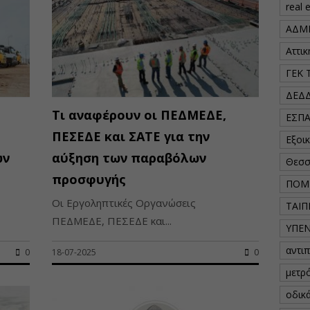
real 
ΑΔΜ
Αττι
ΓΕΚ 
ΔΕΔ
Τι αναφέρουν οι ΠΕΔΜΕΔΕ,
ΕΣΠ
ΠΕΣΕΔΕ και ΣΑΤΕ για την
Εξοι
ων
αύξηση των παραβόλων
Θεσσ
προσφυγής
ΠΟΜ
Οι Εργοληπτικές Οργανώσεις
ΤΑΙΠ
ΠΕΔΜΕΔΕ, ΠΕΣΕΔΕ και...
ΥΠΕ
αντι
0
18-07-2025
0
μετρ
οδικ