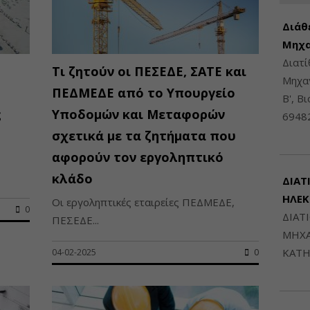
Διάθ
Μηχα
Διατ
Τι ζητούν οι ΠΕΣΕΔΕ, ΣΑΤΕ και
Μηχαν
ΠΕΔΜΕΔΕ από το Υπουργείο
Β', Β
ς
Υποδομών και Μεταφορών
6948
σχετικά με τα ζητήματα που
αφορούν τον εργοληπτικό
κλάδο
ΔΙΑΤ
ΗΛΕ
Οι εργοληπτικές εταιρείες ΠΕΔΜΕΔΕ,
0
ΔΙΑΤ
ΠΕΣΕΔΕ...
ΜΗΧΑ
ΚΑΤΗ
04-02-2025
0