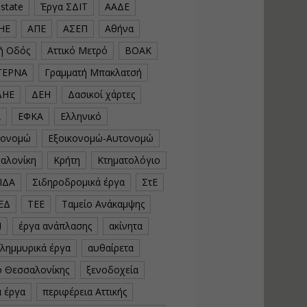
estate
Έργα ΣΔΙΤ
ΑΑΔΕ
υλοποίηση
φωτοβολταϊκών
ΗΕ
ΑΠΕ
ΑΣΕΠ
Αθήνα
συστημάτων για
αυτοπαραγωγή (Net-
κή Οδός
Αττικό Μετρό
ΒΟΑΚ
Billing)
ΤΕΡΝΑ
Γραμματή Μπακλατσή
Εισηγητής:
Νικόλαος Παπαναστασίου
ΔΗΕ
ΔΕΗ
Δασικοί χάρτες
Τιμή από: €230.00
Διάρκεια: 16 ώρες
Α
ΕΦΚΑ
Ελληνικό
κονομώ
Εξοικονομώ-Αυτονομώ
Αρχιτεκτονικός
αλονίκη
Κρήτη
Κτηματολόγιο
Σχεδιασμός με το
ΙΔΑ
Σιδηροδρομικά έργα
ΣτΕ
Rhinoceros
ΕΔ
ΤΕΕ
Ταμείο Ανάκαμψης
Εισηγητής:
Κυριάκος Γολέμης
Ν
έργα ανάπλασης
ακίνητα
Τιμή από: €275.00
πλημμυρικά έργα
αυθαίρετα
Διάρκεια: 18 ώρες
ό Θεσσαλονίκης
ξενοδοχεία
ά έργα
περιφέρεια Αττικής
Σχεδιασμός και