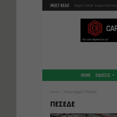
Έργα 7 εκατ. ευρώ στη Λε
MUST READ
Ανάκαμψης και υλοποιούντ
Γ. Στάσσης: Προχωρούν και
Center - Χτίζουμε μια πιο
HOME
ΕΙΔΗΣΕΙΣ
Home
Posts tagged "ΠΕΣΕΔΕ"
ΠΕΣΕΔΕ