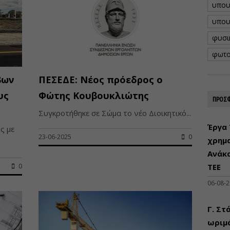
υπου
υπου
φυσι
φωτο
βων
ΠΕΣΕΔΕ: Νέος πρόεδρος ο
υς
Φώτης Κουβουκλιώτης
ΠΡΟΣΦ
Συγκροτήθηκε σε Σώμα το νέο Διοικητικό...
Έργα 
ς με
23-06-2025
0
χρημ
Ανάκ
0
ΤΕΕ
06-08-
Γ. Στ
ωριμά