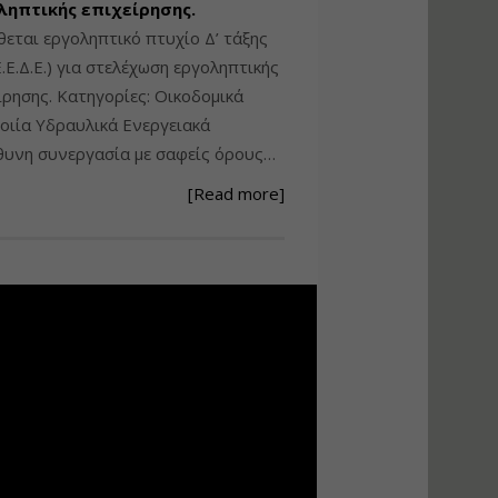
ληπτικής επιχείρησης.
Ανάθεση – Εκτέλεση –
θεται εργοληπτικό πτυχίο Δ’ τάξης
Επίβλεψη Δημοσίων
.Ε.Δ.Ε.) για στελέχωση εργοληπτικής
Έργων με τον
ίρησης. Κατηγορίες: Οικοδομικά
Ν.4782/2021
ιία Υδραυλικά Ενεργειακά
Εισηγητής:
Ζήσης Παπασταμάτης
υνη συνεργασία με σαφείς όρους…
Τιμή από: €220.00
[Read more]
Διάρκεια: 18 ώρες
Σχεδιασμός, μελέτη
και τεχνική
υλοποίηση
φωτοβολταϊκών
συστημάτων για
αυτοπαραγωγή (Net-
metering)
Εισηγητής:
Νικόλαος Παπαναστασίου
Τιμή από: €215.00
Διάρκεια: 16 ώρες