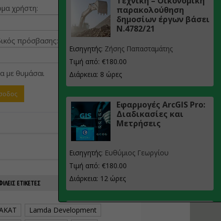
Τεχνική – Οικονομική
μα χρήστη:
παρακολούθηση
δημοσίων έργων βάσει
Ν.4782/21
ικός πρόσβασης:
Εισηγητής:
Ζήσης Παπασταμάτης
Τιμή από: €180.00
α με θυμάσαι
Διάρκεια: 8 ώρες
Εφαρμογές ArcGIS Pro:
Διαδικασίες και
Μετρήσεις
Εισηγητής:
Ευθύμιος Γεωργίου
Τιμή από: €180.00
Διάρκεια: 12 ώρες
ΙΛΕΊΣ ΕΤΙΚΈΤΕΣ
Σχεδιασμός, μελέτη
AKAT
Lamda Development
και τεχνική