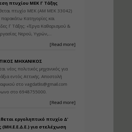
εση πτυχίου ΜΕΚ Γ Τάξης
Βασικά στοιχεία
θεται πτυχίο ΜΕΚ (ΑΜ ΜΕΚ 33042)
τεχνολογίας
φωτισμού LED και
ς παρακάτω Κατηγορίες και
ανάλυση Συστημάτων
δες Γ Τάξης: «Έργα Καθαρισμού &
Διαχείρισης
ργασίας Νερού, Υγρών,…
Φωτισμού
Εισηγητής:
Στέφανος Τουλόγλου
[Read more]
Τιμή από: €190.00
Διάρκεια: 12 ώρες
ΤΙΚΟΣ ΜΗΧΑΝΙΚΟΣ
ται νέος πολιτικός μηχανικός για
Εκπόνηση Τοπικών και
άξια εντός Αττικής. Αποστολή
Ειδικών Πολεοδομικών
ραφικού στο
vagdatlis@gmail.com
Σχεδίων (ΤΠΣ και ΕΠΣ)
φωνο στο 6948755000.
[Read more]
Εισηγητής:
Λάμπρος Κίσσας
Τιμή από: €130.00
ίθεται εργοληπτικό πτυχίο Δ’
Διάρκεια: 6 ώρες
 (ΜΗ.Ε.Ε.Δ.Ε.) για στελέχωση