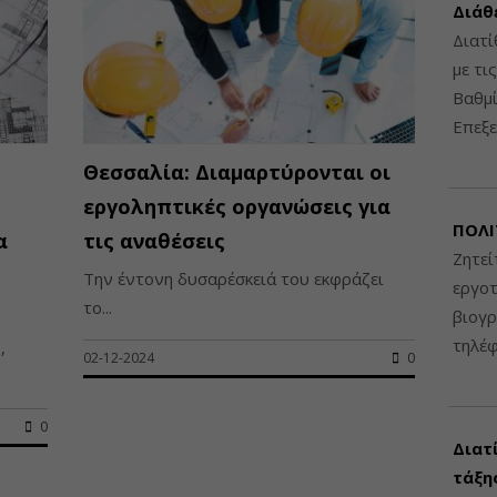
Διάθ
Διατί
με τι
Βαθμί
Επεξε
Θεσσαλία: Διαμαρτύρονται οι
εργοληπτικές οργανώσεις για
ΠΟΛΙ
α
τις αναθέσεις
Ζητεί
Την έντονη δυσαρέσκειά του εκφράζει
εργοτ
το...
βιογ
τηλέ
,
02-12-2024
0
0
Διατ
τάξης