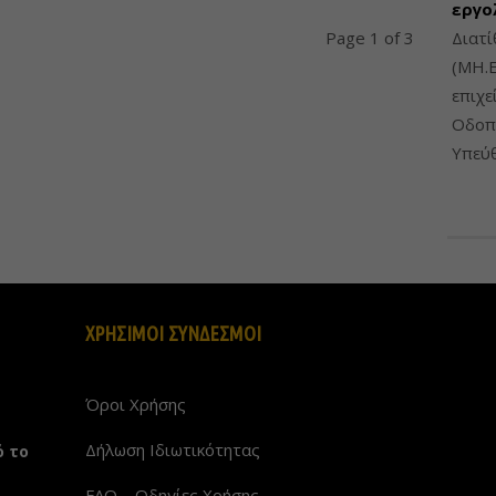
εργο
Page 1 of 3
Διατί
(ΜΗ.Ε
επιχε
Οδοπο
Υπεύθ
ΧΡΗΣΙΜΟΙ ΣΥΝΔΕΣΜΟΙ
Όροι Χρήσης
Δήλωση Ιδιωτικότητας
ό το
FAQ – Οδηγίες Χρήσης