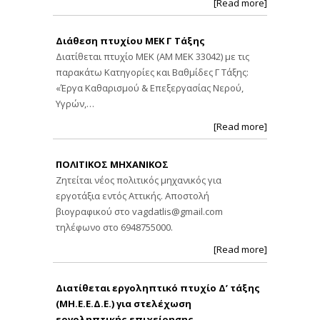
[Read more]
Διάθεση πτυχίου ΜΕΚ Γ Τάξης
Διατίθεται πτυχίο ΜΕΚ (ΑΜ ΜΕΚ 33042) με τις
παρακάτω Κατηγορίες και Βαθμίδες Γ Τάξης:
«Έργα Καθαρισμού & Επεξεργασίας Νερού,
Υγρών,…
[Read more]
ΠΟΛΙΤΙΚΟΣ ΜΗΧΑΝΙΚΟΣ
Ζητείται νέος πολιτικός μηχανικός για
εργοτάξια εντός Αττικής. Αποστολή
βιογραφικού στο
vagdatlis@gmail.com
τηλέφωνο στο 6948755000.
[Read more]
Διατίθεται εργοληπτικό πτυχίο Δ’ τάξης
(ΜΗ.Ε.Ε.Δ.Ε.) για στελέχωση
εργοληπτικής επιχείρησης.