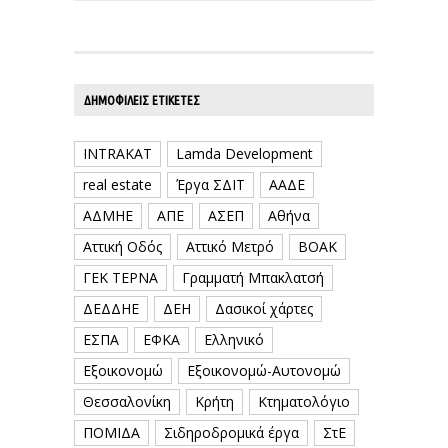
ΔΗΜΟΦΙΛΕΊΣ ΕΤΙΚΈΤΕΣ
INTRAKAT
Lamda Development
real estate
Έργα ΣΔΙΤ
ΑΑΔΕ
ΑΔΜΗΕ
ΑΠΕ
ΑΣΕΠ
Αθήνα
Αττική Οδός
Αττικό Μετρό
ΒΟΑΚ
ΓΕΚ ΤΕΡΝΑ
Γραμματή Μπακλατσή
ΔΕΔΔΗΕ
ΔΕΗ
Δασικοί χάρτες
ΕΣΠΑ
ΕΦΚΑ
Ελληνικό
Εξοικονομώ
Εξοικονομώ-Αυτονομώ
Θεσσαλονίκη
Κρήτη
Κτηματολόγιο
ΠΟΜΙΔΑ
Σιδηροδρομικά έργα
ΣτΕ