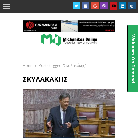

Webinars On Demand
Home
Posts tagged "Σκυλακάκης"
ΣΚΥΛΑΚΆΚΗΣ