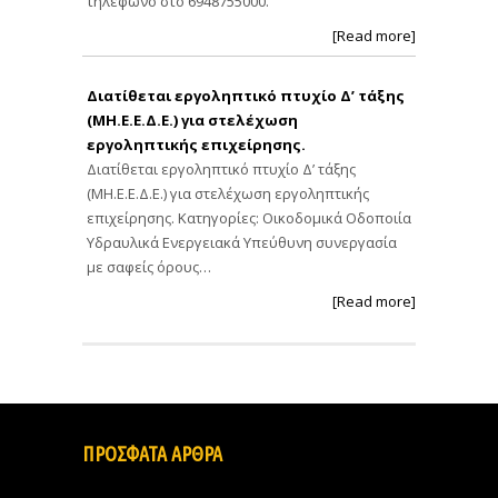
τηλέφωνο στο 6948755000.
[Read more]
Διατίθεται εργοληπτικό πτυχίο Δ’ τάξης
(ΜΗ.Ε.Ε.Δ.Ε.) για στελέχωση
εργοληπτικής επιχείρησης.
Διατίθεται εργοληπτικό πτυχίο Δ’ τάξης
(ΜΗ.Ε.Ε.Δ.Ε.) για στελέχωση εργοληπτικής
επιχείρησης. Κατηγορίες: Οικοδομικά Οδοποιία
Υδραυλικά Ενεργειακά Υπεύθυνη συνεργασία
με σαφείς όρους…
[Read more]
ΠΡΟΣΦΑΤΑ ΑΡΘΡΑ