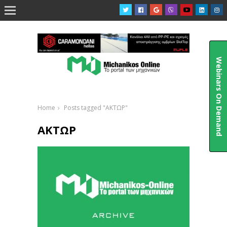

Webinars On Demand
Home
Posts tagged "ΑΚΤΩΡ"
ΑΚΤΩΡ