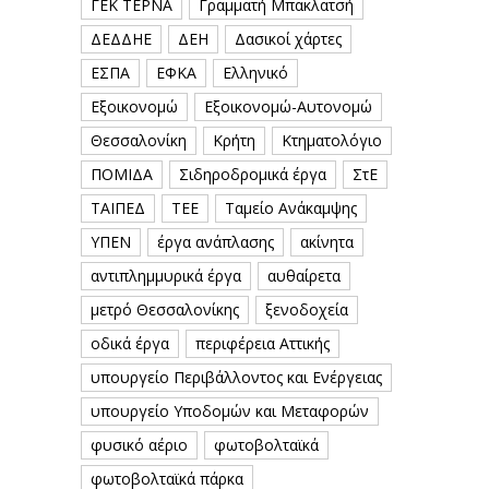
ΓΕΚ ΤΕΡΝΑ
Γραμματή Μπακλατσή
ΔΕΔΔΗΕ
ΔΕΗ
Δασικοί χάρτες
ΕΣΠΑ
ΕΦΚΑ
Ελληνικό
Εξοικονομώ
Εξοικονομώ-Αυτονομώ
Θεσσαλονίκη
Κρήτη
Κτηματολόγιο
ΠΟΜΙΔΑ
Σιδηροδρομικά έργα
ΣτΕ
ΤΑΙΠΕΔ
ΤΕΕ
Ταμείο Ανάκαμψης
ΥΠΕΝ
έργα ανάπλασης
ακίνητα
αντιπλημμυρικά έργα
αυθαίρετα
μετρό Θεσσαλονίκης
ξενοδοχεία
οδικά έργα
περιφέρεια Αττικής
υπουργείο Περιβάλλοντος και Ενέργειας
υπουργείο Υποδομών και Μεταφορών
φυσικό αέριο
φωτοβολταϊκά
φωτοβολταϊκά πάρκα