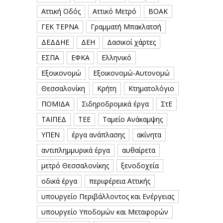
Αττική Οδός
Αττικό Μετρό
ΒΟΑΚ
ΓΕΚ ΤΕΡΝΑ
Γραμματή Μπακλατσή
ΔΕΔΔΗΕ
ΔΕΗ
Δασικοί χάρτες
ΕΣΠΑ
ΕΦΚΑ
Ελληνικό
Εξοικονομώ
Εξοικονομώ-Αυτονομώ
Θεσσαλονίκη
Κρήτη
Κτηματολόγιο
ΠΟΜΙΔΑ
Σιδηροδρομικά έργα
ΣτΕ
ΤΑΙΠΕΔ
ΤΕΕ
Ταμείο Ανάκαμψης
ΥΠΕΝ
έργα ανάπλασης
ακίνητα
αντιπλημμυρικά έργα
αυθαίρετα
μετρό Θεσσαλονίκης
ξενοδοχεία
οδικά έργα
περιφέρεια Αττικής
υπουργείο Περιβάλλοντος και Ενέργειας
υπουργείο Υποδομών και Μεταφορών