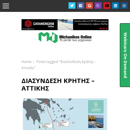

Webinars On Demand
Home
Posts tagged "διασύνδεση Κρήτης –
Αττικής"
ΔΙΑΣΎΝΔΕΣΗ ΚΡΉΤΗΣ –
ΑΤΤΙΚΉΣ