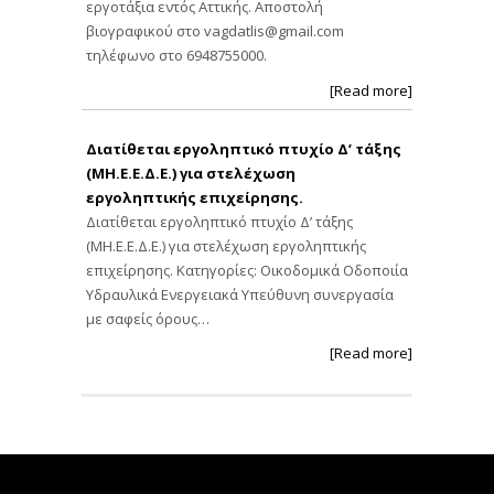
εργοτάξια εντός Αττικής. Αποστολή
βιογραφικού στο
vagdatlis@gmail.com
τηλέφωνο στο 6948755000.
[Read more]
Διατίθεται εργοληπτικό πτυχίο Δ’ τάξης
(ΜΗ.Ε.Ε.Δ.Ε.) για στελέχωση
εργοληπτικής επιχείρησης.
Διατίθεται εργοληπτικό πτυχίο Δ’ τάξης
(ΜΗ.Ε.Ε.Δ.Ε.) για στελέχωση εργοληπτικής
επιχείρησης. Κατηγορίες: Οικοδομικά Οδοποιία
Υδραυλικά Ενεργειακά Υπεύθυνη συνεργασία
με σαφείς όρους…
[Read more]