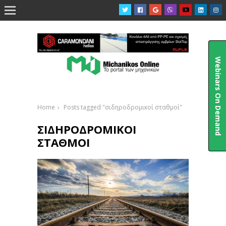

Webinars On Demand
Home
Posts tagged "σιδηροδρομικοί σταθμοί"
ΣΙΔΗΡΟΔΡΟΜΙΚΟΊ
ΣΤΑΘΜΟΊ