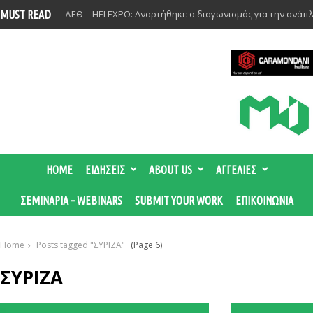
ΔΕΘ – HELEXPO: Αναρτήθηκε ο διαγωνισμός για την ανάπ
MUST READ
HOME
ΕΙΔΗΣΕΙΣ
ABOUT US
ΑΓΓΕΛΙΕΣ
ΣΕΜΙΝΑΡΙΑ – WEBINARS
SUBMIT YOUR WORK
ΕΠΙΚΟΙΝΩΝΙΑ
Home
Posts tagged "ΣΥΡΙΖΑ"
(Page 6)
ΣΥΡΙΖΑ