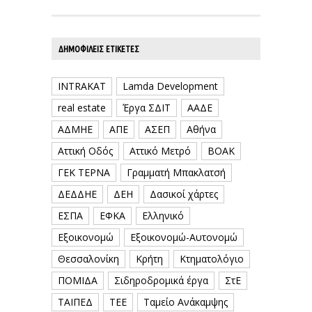
ΔΗΜΟΦΙΛΕΊΣ ΕΤΙΚΈΤΕΣ
INTRAKAT
Lamda Development
real estate
Έργα ΣΔΙΤ
ΑΑΔΕ
ΑΔΜΗΕ
ΑΠΕ
ΑΣΕΠ
Αθήνα
Αττική Οδός
Αττικό Μετρό
ΒΟΑΚ
ΓΕΚ ΤΕΡΝΑ
Γραμματή Μπακλατσή
ΔΕΔΔΗΕ
ΔΕΗ
Δασικοί χάρτες
ΕΣΠΑ
ΕΦΚΑ
Ελληνικό
Εξοικονομώ
Εξοικονομώ-Αυτονομώ
Θεσσαλονίκη
Κρήτη
Κτηματολόγιο
ΠΟΜΙΔΑ
Σιδηροδρομικά έργα
ΣτΕ
ΤΑΙΠΕΔ
ΤΕΕ
Ταμείο Ανάκαμψης