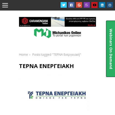

Webinars On Demand
Home
Posts tagged "ΤΕΡΝΑ Ενεργειακή"
ΤΕΡΝΑ ΕΝΕΡΓΕΙΑΚΉ