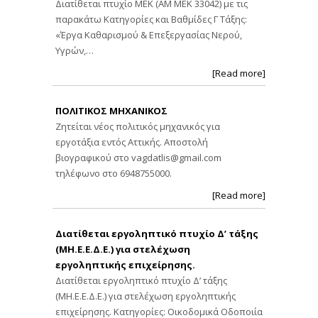
Διατίθεται πτυχίο ΜΕΚ (ΑΜ ΜΕΚ 33042) με τις
παρακάτω Κατηγορίες και Βαθμίδες Γ Τάξης:
«Έργα Καθαρισμού & Επεξεργασίας Νερού,
Υγρών,…
[Read more]
ΠΟΛΙΤΙΚΟΣ ΜΗΧΑΝΙΚΟΣ
Ζητείται νέος πολιτικός μηχανικός για
εργοτάξια εντός Αττικής. Αποστολή
βιογραφικού στο
vagdatlis@gmail.com
τηλέφωνο στο 6948755000.
[Read more]
Διατίθεται εργοληπτικό πτυχίο Δ’ τάξης
(ΜΗ.Ε.Ε.Δ.Ε.) για στελέχωση
εργοληπτικής επιχείρησης.
Διατίθεται εργοληπτικό πτυχίο Δ’ τάξης
(ΜΗ.Ε.Ε.Δ.Ε.) για στελέχωση εργοληπτικής
επιχείρησης. Κατηγορίες: Οικοδομικά Οδοποιία