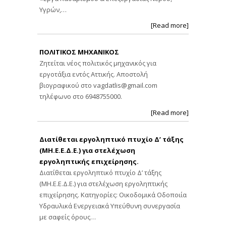
Υγρών,…
[Read more]
ΠΟΛΙΤΙΚΟΣ ΜΗΧΑΝΙΚΟΣ
Ζητείται νέος πολιτικός μηχανικός για
εργοτάξια εντός Αττικής. Αποστολή
βιογραφικού στο
vagdatlis@gmail.com
τηλέφωνο στο 6948755000.
[Read more]
Διατίθεται εργοληπτικό πτυχίο Δ’ τάξης
(ΜΗ.Ε.Ε.Δ.Ε.) για στελέχωση
εργοληπτικής επιχείρησης.
Διατίθεται εργοληπτικό πτυχίο Δ’ τάξης
(ΜΗ.Ε.Ε.Δ.Ε.) για στελέχωση εργοληπτικής
επιχείρησης. Κατηγορίες: Οικοδομικά Οδοποιία
Υδραυλικά Ενεργειακά Υπεύθυνη συνεργασία
με σαφείς όρους…