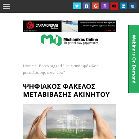

Webinars On Demand
Home
Posts tagged "ψηφιακός φάκελος
μεταβίβασης ακινήτου"
ΨΗΦΙΑΚΌΣ ΦΆΚΕΛΟΣ
ΜΕΤΑΒΊΒΑΣΗΣ ΑΚΙΝΉΤΟΥ