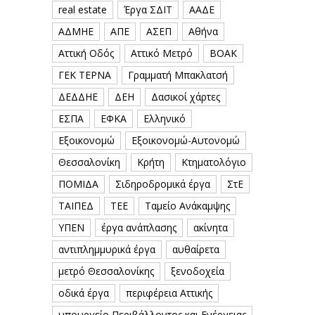
real estate
Έργα ΣΔΙΤ
ΑΑΔΕ
ΑΔΜΗΕ
ΑΠΕ
ΑΣΕΠ
Αθήνα
Αττική Οδός
Αττικό Μετρό
ΒΟΑΚ
ΓΕΚ ΤΕΡΝΑ
Γραμματή Μπακλατσή
ΔΕΔΔΗΕ
ΔΕΗ
Δασικοί χάρτες
ΕΣΠΑ
ΕΦΚΑ
Ελληνικό
Εξοικονομώ
Εξοικονομώ-Αυτονομώ
Θεσσαλονίκη
Κρήτη
Κτηματολόγιο
ΠΟΜΙΔΑ
Σιδηροδρομικά έργα
ΣτΕ
ΤΑΙΠΕΔ
ΤΕΕ
Ταμείο Ανάκαμψης
ΥΠΕΝ
έργα ανάπλασης
ακίνητα
αντιπλημμυρικά έργα
αυθαίρετα
μετρό Θεσσαλονίκης
ξενοδοχεία
οδικά έργα
περιφέρεια Αττικής
υπουργείο Περιβάλλοντος και Ενέργειας