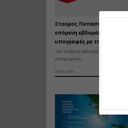
Σταύρος Παπασταύρου: Τη
επόμενη εβδομάδα οι
υπογραφές με τη Chevron
Την επόμενη εβδομάδα αναμένεται 
υπογραφούν...
10-02-2026