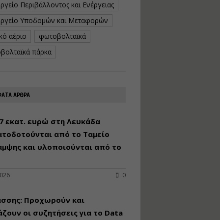
ργείο Περιβάλλοντος και Ενέργειας
κατασκευή
κoλυμβητικής
ργείο Υποδομών και Μεταφορών
υδατοδεξαμενής
κό αέριο
φωτοβολταϊκά
Εισηγητής:
Χρήστος Ροδόπουλος
βολταϊκά πάρκα
Τιμή από: €230.00
Διάρκεια: 14 ώρες
ΑΤΑ ΑΡΘΡΑ
Διαδικασία
αδειοδότησης και
έκδοσης
7 εκατ. ευρώ στη Λευκάδα
πιστοποιητικού
ατοδοτούνται από το Ταμείο
κατάταξης
τουριστικών μονάδων
αμψης και υλοποιούνται από το
Εισηγητές:
Γραμματή Μπακλατσή
Νικόλαος Σαρούκος
2026
0
Τιμή από: €145.00
άσσης: Προχωρούν και
Διάρκεια: 8 ώρες
ζουν οι συζητήσεις για το Data