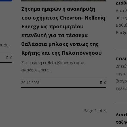
Διάθ
Ζήτημα ημερών η ανακήρυξη
Διατί
του σχήματος Chevron- Helleniq
με τι
Βαθμί
Energy ως προτιμητέου
Επεξε
επενδυτή για τα τέσσερα
θαλάσσια μπλοκς νοτίως της
οι...
Κρήτης και της Πελοποννήσου
0
ΠΟΛΙ
Στη τελική ευθεία βρίσκονται οι
Ζητεί
ανακοινώσεις...
εργοτ
βιογ
20-10-2025
0
τηλέ
Page 1 of 3
Διατ
τάξης