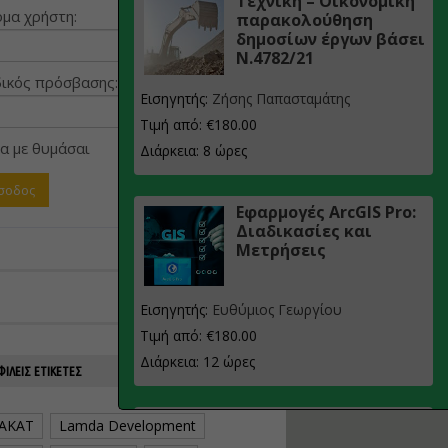
Τεχνική – Οικονομική
μα χρήστη:
παρακολούθηση
δημοσίων έργων βάσει
Ν.4782/21
ικός πρόσβασης:
Εισηγητής:
Ζήσης Παπασταμάτης
Τιμή από: €180.00
α με θυμάσαι
Διάρκεια: 8 ώρες
Εφαρμογές ArcGIS Pro:
Διαδικασίες και
Μετρήσεις
Εισηγητής:
Ευθύμιος Γεωργίου
Τιμή από: €180.00
Διάρκεια: 12 ώρες
ΙΛΕΊΣ ΕΤΙΚΈΤΕΣ
Σχεδιασμός, μελέτη
AKAT
Lamda Development
και τεχνική