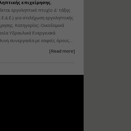
ληπτικής επιχείρησης.
Ανάθεση – Εκτέλεση –
θεται εργοληπτικό πτυχίο Δ’ τάξης
Επίβλεψη Δημοσίων
.Ε.Δ.Ε.) για στελέχωση εργοληπτικής
Έργων με τον
ίρησης. Κατηγορίες: Οικοδομικά
Ν.4782/2021
ιία Υδραυλικά Ενεργειακά
Εισηγητής:
Ζήσης Παπασταμάτης
υνη συνεργασία με σαφείς όρους…
Τιμή από: €220.00
[Read more]
Διάρκεια: 18 ώρες
Σχεδιασμός, μελέτη
και τεχνική
υλοποίηση
φωτοβολταϊκών
συστημάτων για
αυτοπαραγωγή (Net-
metering)
Εισηγητής:
Νικόλαος Παπαναστασίου
Τιμή από: €215.00
Διάρκεια: 16 ώρες