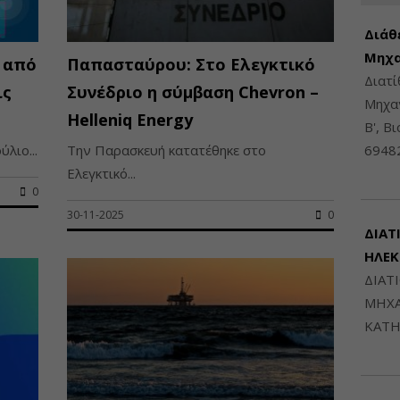
Διάθ
Μηχα
 από
Παπασταύρου: Στο Ελεγκτικό
Διατ
ις
Συνέδριο η σύμβαση Chevron –
Μηχαν
Helleniq Energy
Β', Β
λιο...
Την Παρασκευή κατατέθηκε στο
6948
Ελεγκτικό...
0
30-11-2025
0
ΔΙΑΤ
ΗΛΕ
ΔΙΑΤ
ΜΗΧΑ
ΚΑΤΗ