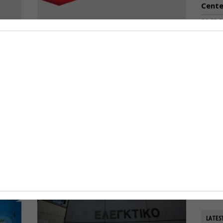
Cente
06-08-
ν
Chevron: “Πράσινο φως” για την
Ανακα
επέκταση του κοιτάσματος
ποσο
φυσικού αερίου Leviathan στο
που 
Ισραήλ
06-08-
να
"Πράσινο φως" έδωσε η Chevron για την
ΟΛΘ:
επέκταση...
0
εξοπλ
παρα
16-01-2026
0
της 
06-08-
LATES