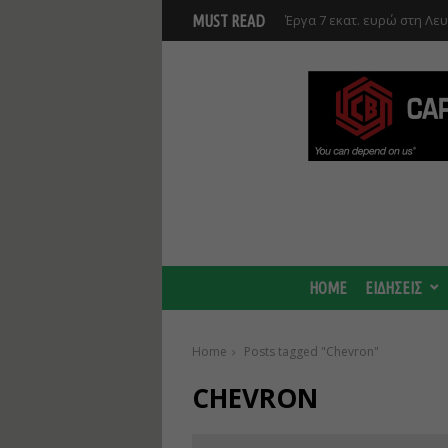
Έργα 7 εκατ. ευρώ στη Λε
MUST READ
Ανάκαμψης και υλοποιούντ
HOME
ΕΙΔΗΣΕΙΣ
Home
Posts tagged "Chevron"
CHEVRON