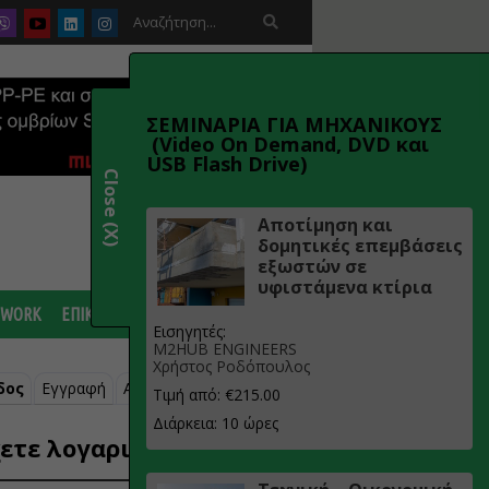

ΣΕΜΙΝΑΡΙΑ ΓΙΑ ΜΗΧΑΝΙΚΟΥΣ
(Video On Demand, DVD και
USB Flash Drive)
Close (X)
Αποτίμηση και
δομητικές επεμβάσεις
εξωστών σε
υφιστάμενα κτίρια
 WORK
ΕΠΙΚΟΙΝΩΝΙΑ
Εισηγητές:
M2HUB ENGINEERS
Χρήστος Ροδόπουλος
δος
Εγγραφή
Ανάκτηση κωδικού
Τιμή από: €215.00
Διάρκεια: 10 ώρες
ετε λογαριασμό;