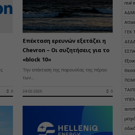
real 
ΑΔΜ
Αττι
ΓΕΚ 
Επέκταση ερευνών εξετάζει η
ΔΕΔ
Chevron – Οι συζητήσεις για το
ΕΣΠ
«block 10»
Εξοι
ες
Την επέκταση της παρουσίας της πέραν
Θεσσ
των...
ΠΟΜ
ΤΑΙΠ
0
24-02-2026
0
ΥΠΕ
αντι
μετρ
οδικ