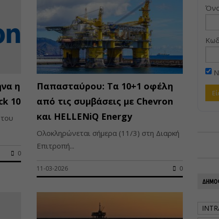
Όνο
Κωδ
Ν
ήνα η
Παπασταύρου: Τα 10+1 οφέλη
ck 10
από τις συμβάσεις με Chevron
και HELLENiQ Energy
 του
Ολοκληρώνεται σήμερα (11/3) στη Διαρκή
Επιτροπή...
0
11-03-2026
0
ΔΗΜΟΦ
INTR