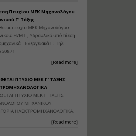
Ηλεκτρονική
Ταυτότητα Κτιρίου/
εση Πτυχίου ΜΕΚ Μηχανολόγου
Αυτοτελούς
Διηρημένης
νικού Γ' Τάξης
ιδιοκτησίας – Θεωρία
ίθεται πτυχίο ΜΕΚ Μηχανολόγου
και Πράξη (2024)
ικού: Η/Μ Γ', Υδραυλικά υπό πίεση
Εισηγήτρια:
Αναστασία Μητρακάκη
ιομηχανικά - Ενεργειακά Γ'. Τηλ:
Τιμή από: €140.00
250871
Διάρκεια: 6 ώρες
[Read more]
Εφαρμογή
Πολεοδομικού
ΙΘΕΤΑΙ ΠΤΥΧΙΟ ΜΕΚ Γ' ΤΑΞΗΣ
Σχεδιασμού Εντός
ΚΤΡΟΜΗΧΑΝΟΛΟΓΙΚΑ
Ορίων Πόλεων και
Οικισμών και Εκτός
ΙΘΕΤΑΙ ΠΤΥΧΙΟ ΜΕΚ Γ' ΤΑΞΗΣ
Σχεδίου Δόμησης
ΝΟΛΟΓΟΥ ΜΗΧΑΝΙΚΟΥ.
Εισηγήτρια:
Γραμματή Μπακλατσή
ΓΟΡΙΑ ΗΛΕΚΤΡΟΜΗΧΑΝΟΛΟΓΙΚΑ.
Τιμή από: €145.00
[Read more]
Διάρκεια: 8 ώρες