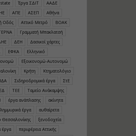
estate
Έργα ΣΔΙΤ
ΑΑΔΕ
υλοποίηση
φωτοβολταϊκών
ΗΕ
ΑΠΕ
ΑΣΕΠ
Αθήνα
συστημάτων για
αυτοπαραγωγή (Net-
κή Οδός
Αττικό Μετρό
ΒΟΑΚ
Billing)
ΤΕΡΝΑ
Γραμματή Μπακλατσή
Εισηγητής:
Νικόλαος Παπαναστασίου
ΔΗΕ
ΔΕΗ
Δασικοί χάρτες
Τιμή από: €230.00
Διάρκεια: 16 ώρες
Α
ΕΦΚΑ
Ελληνικό
κονομώ
Εξοικονομώ-Αυτονομώ
Αρχιτεκτονικός
αλονίκη
Κρήτη
Κτηματολόγιο
Σχεδιασμός με το
ΙΔΑ
Σιδηροδρομικά έργα
ΣτΕ
Rhinoceros
ΕΔ
ΤΕΕ
Ταμείο Ανάκαμψης
Εισηγητής:
Κυριάκος Γολέμης
Ν
έργα ανάπλασης
ακίνητα
Τιμή από: €275.00
πλημμυρικά έργα
αυθαίρετα
Διάρκεια: 18 ώρες
ό Θεσσαλονίκης
ξενοδοχεία
ά έργα
περιφέρεια Αττικής
Σχεδιασμός και