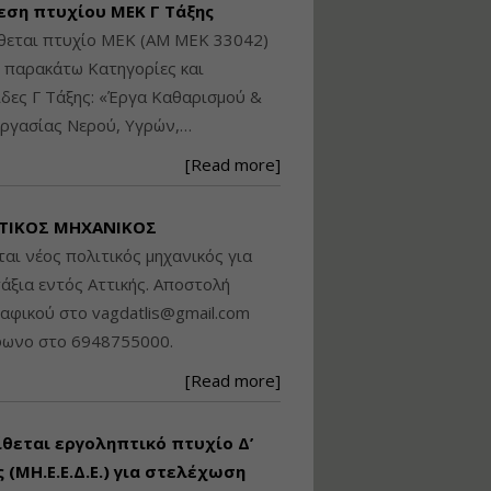
εση πτυχίου ΜΕΚ Γ Τάξης
Βασικά στοιχεία
θεται πτυχίο ΜΕΚ (ΑΜ ΜΕΚ 33042)
τεχνολογίας
φωτισμού LED και
ς παρακάτω Κατηγορίες και
ανάλυση Συστημάτων
δες Γ Τάξης: «Έργα Καθαρισμού &
Διαχείρισης
ργασίας Νερού, Υγρών,…
Φωτισμού
Εισηγητής:
Στέφανος Τουλόγλου
[Read more]
Τιμή από: €190.00
Διάρκεια: 12 ώρες
ΤΙΚΟΣ ΜΗΧΑΝΙΚΟΣ
ται νέος πολιτικός μηχανικός για
Εκπόνηση Τοπικών και
άξια εντός Αττικής. Αποστολή
Ειδικών Πολεοδομικών
ραφικού στο
vagdatlis@gmail.com
Σχεδίων (ΤΠΣ και ΕΠΣ)
φωνο στο 6948755000.
[Read more]
Εισηγητής:
Λάμπρος Κίσσας
Τιμή από: €130.00
ίθεται εργοληπτικό πτυχίο Δ’
Διάρκεια: 6 ώρες
 (ΜΗ.Ε.Ε.Δ.Ε.) για στελέχωση