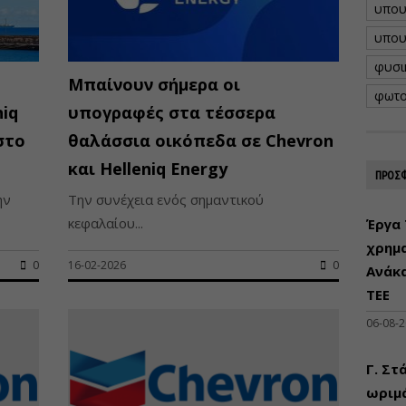
υπου
υπου
φυσι
Μπαίνουν σήμερα οι
φωτο
niq
υπογραφές στα τέσσερα
στο
θαλάσσια οικόπεδα σε Chevron
και Helleniq Energy
ΠΡΟΣΦ
ην
Την συνέχεια ενός σημαντικού
κεφαλαίου...
Έργα 
χρημ
0
16-02-2026
0
Ανάκ
ΤΕΕ
06-08-
Γ. Στ
ωριμά