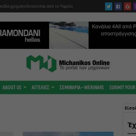
υκάδα χρηματοδοτούνται από το Ταμείο
αι από το ΤΕΕ
ABOUT US
ΑΓΓΕΛΙΕΣ
ΣΕΜΙΝΑΡΙΑ – WEBINARS
SUBMIT YOUR
Είσο
Έχ