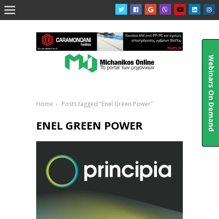

Webinars On Demand
Home
Posts tagged "Enel Green Power"
ENEL GREEN POWER