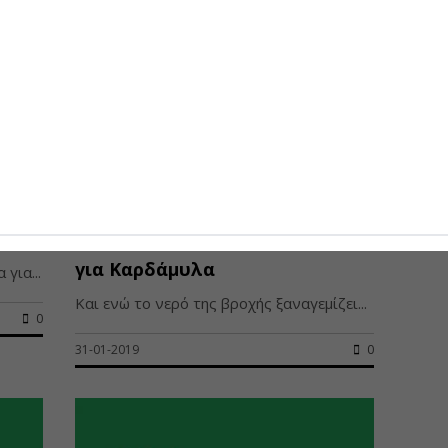
Εισαγγελική παραγγελία για το
φράγμα του Σαραπιού στη Χίο,
παραμένει κλειστός ο δρόμος
για Καρδάμυλα
για...
Και ενώ το νερό της βροχής ξαναγεμίζει...
0
31-01-2019
0