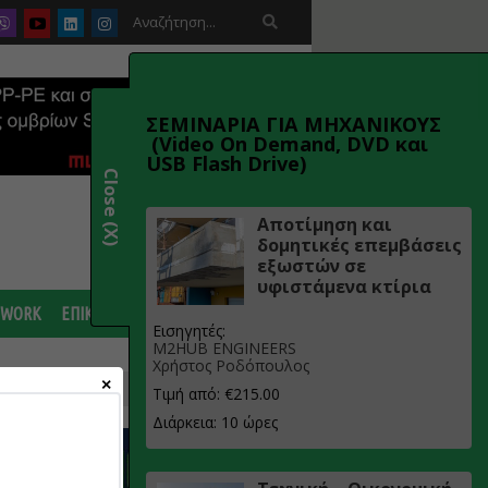

ΣΕΜΙΝΑΡΙΑ ΓΙΑ ΜΗΧΑΝΙΚΟΥΣ
(Video On Demand, DVD και
USB Flash Drive)
Close (X)
Αποτίμηση και
δομητικές επεμβάσεις
εξωστών σε
υφιστάμενα κτίρια
 WORK
ΕΠΙΚΟΙΝΩΝΙΑ
Εισηγητές:
M2HUB ENGINEERS
Χρήστος Ροδόπουλος
ΑΡΙΑ ΓΙΑ ΜΗΧΑΝΙΚΟΥΣ
Τιμή από: €215.00
Διάρκεια: 10 ώρες