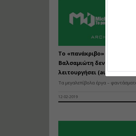
Το «πανάκριβο» φράγμα
Βαλσαμιώτη δεν μπορεί να
λειτουργήσει (audio)
Τα μεγαλεπίβολα έργα – φαντάσματα 
12-02-2019