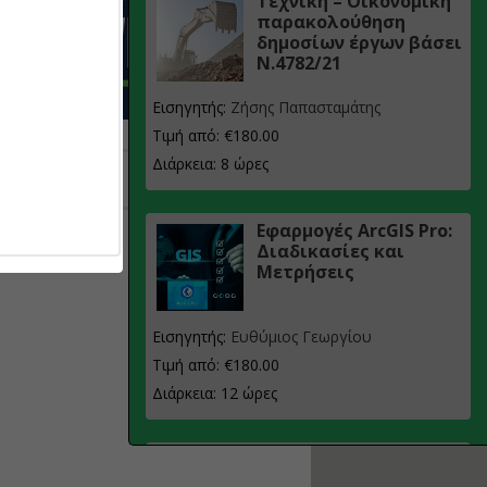
Τεχνική – Οικονομική
παρακολούθηση
δημοσίων έργων βάσει
Ν.4782/21
Εισηγητής:
Ζήσης Παπασταμάτης
Τιμή από: €180.00
Διάρκεια: 8 ώρες
Εφαρμογές ArcGIS Pro:
Διαδικασίες και
Μετρήσεις
Εισηγητής:
Ευθύμιος Γεωργίου
Τιμή από: €180.00
Διάρκεια: 12 ώρες
Σχεδιασμός, μελέτη
και τεχνική