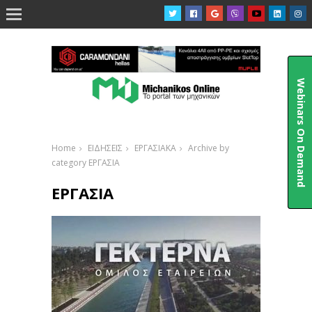

Webinars On Demand
Home
ΕΙΔΗΣΕΙΣ
ΕΡΓΑΣΙΑΚΑ
Archive by
category ΕΡΓΑΣΙΑ
ΕΡΓΑΣΙΑ