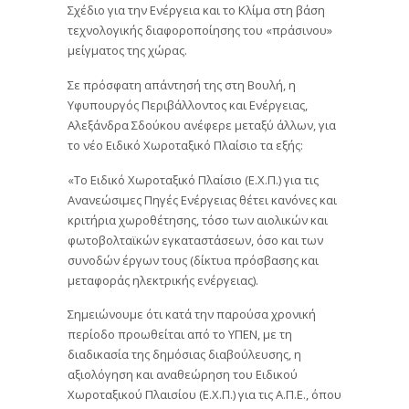
Σχέδιο για την Ενέργεια και το Κλίμα στη βάση
τεχνολογικής διαφοροποίησης του «πράσινου»
μείγματος της χώρας.
Σε πρόσφατη απάντησή της στη Βουλή, η
Υφυπουργός Περιβάλλοντος και Ενέργειας,
Αλεξάνδρα Σδούκου ανέφερε μεταξύ άλλων, για
το νέο Ειδικό Χωροταξικό Πλαίσιο τα εξής:
«Το Ειδικό Χωροταξικό Πλαίσιο (Ε.Χ.Π.) για τις
Ανανεώσιμες Πηγές Ενέργειας θέτει κανόνες και
κριτήρια χωροθέτησης, τόσο των αιολικών και
φωτοβολταϊκών εγκαταστάσεων, όσο και των
συνοδών έργων τους (δίκτυα πρόσβασης και
μεταφοράς ηλεκτρικής ενέργειας).
Σημειώνουμε ότι κατά την παρούσα χρονική
περίοδο προωθείται από το ΥΠΕΝ, με τη
διαδικασία της δημόσιας διαβούλευσης, η
αξιολόγηση και αναθεώρηση του Ειδικού
Χωροταξικού Πλαισίου (Ε.Χ.Π.) για τις Α.Π.Ε., όπου