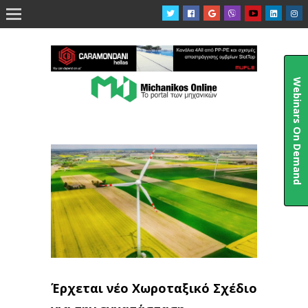

Webinars On Demand
Έρχεται νέο Χωροταξικό Σχέδιο