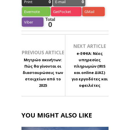
0
0
Print
E-mail
Evernote
GetPocket
GMail
Total
Viber
0
NEXT ARTICLE
PREVIOUS ARTICLE
e-ΕΦΚΑ: Νέες
Μητρώο ακινήτων:
υπηρεσίες
Πώς θα γίνονται οι
πληρωμών (IRIS
διασταυρώσεις των
και online ΔΙΑΣ)
στοιχείων από το
για εργοδότες και
2025
οφειλέτες
YOU MIGHT ALSO LIKE