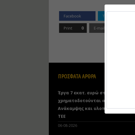
Facebook
Twitter
Goog
0
0
Print
E-mail
ΠΡΟΣΦΑΤΑ ΑΡΘΡΑ
Έργα 7 εκατ. ευρώ στη Λευκάδα
χρηματοδοτούνται από το Ταμείο
Ανάκαμψης και υλοποιούνται απ
ΤΕΕ
06-08-2026