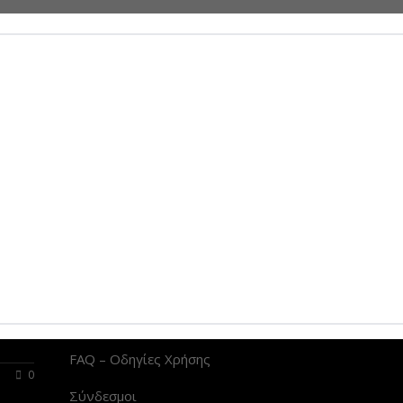
0
0
le+
Linkedin
DiggDigg
Tumblr
Stumbleup
ΧΡΗΣΙΜΟΙ ΣΥΝΔΕΣΜΟΙ
Όροι Χρήσης
Δήλωση Ιδιωτικότητας
ό το
FAQ – Οδηγίες Χρήσης
0
Σύνδεσμοι