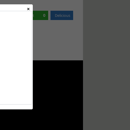
0
0
on
Reddit
Delicious