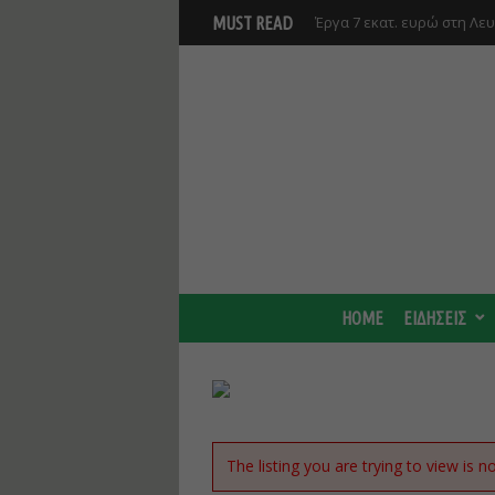
Έργα 7 εκατ. ευρώ στη Λε
MUST READ
Ανάκαμψης και υλοποιούντ
HOME
ΕΙΔΗΣΕΙΣ
The listing you are trying to view is n