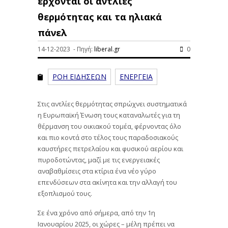
έρχονται οι αντλίες
θερμότητας και τα ηλιακά
πάνελ
14-12-2023 - Πηγή:
liberal.gr
0
ΡΟΗ ΕΙΔΗΣΕΩΝ
ΕΝΕΡΓΕΙΑ
Στις αντλίες θερμότητας σπρώχνει συστηματικά
η Ευρωπαϊκή Ένωση τους καταναλωτές για τη
θέρμανση του οικιακού τομέα, φέρνοντας όλο
και πιο κοντά στο τέλος τους παραδοσιακούς
καυστήρες πετρελαίου και φυσικού αερίου και
πυροδοτώντας, μαζί με τις ενεργειακές
αναβαθμίσεις στα κτίρια ένα νέο γύρο
επενδύσεων στα ακίνητα και την αλλαγή του
εξοπλισμού τους.
Σε ένα χρόνο από σήμερα, από την 1η
Ιανουαρίου 2025, οι χώρες – μέλη πρέπει να