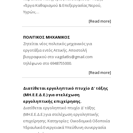
«Έργα Καθαρισμού & Επεξεργασίας Νερού,
Υγρών,…
[Read more]
ΠΟΛΙΤΙΚΟΣ ΜΗΧΑΝΙΚΟΣ
Ζητείται νέος πολιτικός μηχανικός για
εργοτάξια εντός Αττικής. Αποστολή
βιογραφικού στο
vagdatlis@gmail.com
τηλέφωνο στο 6948755000.
[Read more]
Διατίθεται εργοληπτικό πτυχίο Δ’ τάξης
(ΜΗ.Ε.Ε.Δ.Ε.) για στελέχωση
εργοληπτικής επιχείρησης.
Διατίθεται εργοληπτικό πτυχίο Δ’ τάξης
(ΜΗ.Ε.Ε.Δ.Ε.) για στελέχωση εργοληπτικής
επιχείρησης. Κατηγορίες: Οικοδομικά Οδοποιία
Υδραυλικά Ενεργειακά Υπεύθυνη συνεργασία