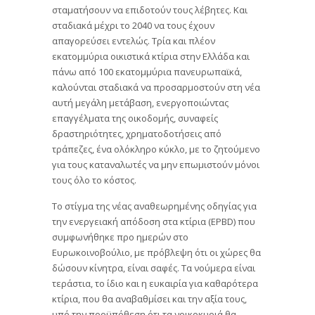
σταματήσουν να επιδοτούν τους λέβητες. Και
σταδιακά μέχρι το 2040 να τους έχουν
απαγορεύσει εντελώς. Τρία και πλέον
εκατομμύρια οικιστικά κτίρια στην Ελλάδα και
πάνω από 100 εκατομμύρια πανευρωπαϊκά,
καλούνται σταδιακά να προσαρμοστούν στη νέα
αυτή μεγάλη μετάβαση, ενεργοποιώντας
επαγγέλματα της οικοδομής, συναφείς
δραστηριότητες, χρηματοδοτήσεις από
τράπεζες, ένα ολόκληρο κύκλο, με το ζητούμενο
για τους καταναλωτές να μην επωμιστούν μόνοι
τους όλο το κόστος.
Το στίγμα της νέας αναθεωρημένης οδηγίας για
την ενεργειακή απόδοση στα κτίρια (EPBD) που
συμφωνήθηκε προ ημερών στο
Ευρωκοινοβούλιο, με πρόβλεψη ότι οι χώρες θα
δώσουν κίνητρα, είναι σαφές. Τα νούμερα είναι
τεράστια, το ίδιο και η ευκαιρία για καθαρότερα
κτίρια, που θα αναβαθμίσει και την αξία τους,
υπό την προϋπόθεση ότι τα νοικοκυριά θα