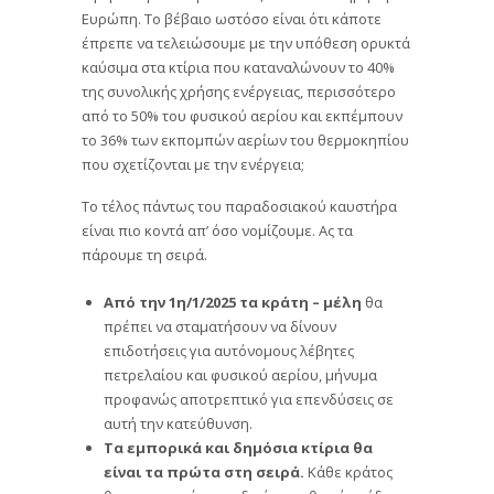
Ευρώπη. Το βέβαιο ωστόσο είναι ότι κάποτε
έπρεπε να τελειώσουμε με την υπόθεση ορυκτά
καύσιμα στα κτίρια που καταναλώνουν το 40%
της συνολικής χρήσης ενέργειας, περισσότερο
από το 50% του φυσικού αερίου και εκπέμπουν
το 36% των εκπομπών αερίων του θερμοκηπίου
που σχετίζονται με την ενέργεια;
Το τέλος πάντως του παραδοσιακού καυστήρα
είναι πιο κοντά απ’ όσο νομίζουμε. Ας τα
πάρουμε τη σειρά.
Από την 1η/1/2025 τα κράτη – μέλη
θα
πρέπει να σταματήσουν να δίνουν
επιδοτήσεις για αυτόνομους λέβητες
πετρελαίου και φυσικού αερίου, μήνυμα
προφανώς αποτρεπτικό για επενδύσεις σε
αυτή την κατεύθυνση.
Τα εμπορικά και δημόσια κτίρια θα
είναι τα πρώτα στη σειρά.
Κάθε κράτος