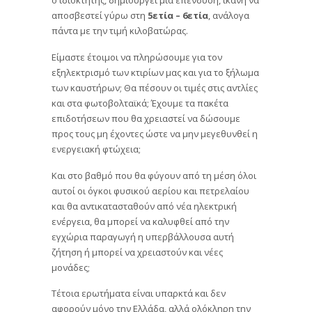
αποσβεστεί γύρω στη
5ετία – 6ετία
, ανάλογα
πάντα με την τιμή κιλοβατώρας.
Είμαστε έτοιμοι να πληρώσουμε για τον
εξηλεκτρισμό των κτιρίων μας και για το ξήλωμα
των καυστήρων; Θα πέσουν οι τιμές στις αντλίες
και στα φωτοβολταϊκά; Έχουμε τα πακέτα
επιδοτήσεων που θα χρειαστεί να δώσουμε
προς τους μη έχοντες ώστε να μην μεγεθυνθεί η
ενεργειακή φτώχεια;
Και στο βαθμό που θα φύγουν από τη μέση όλοι
αυτοί οι όγκοι φυσικού αερίου και πετρελαίου
και θα αντικατασταθούν από νέα ηλεκτρική
ενέργεια, θα μπορεί να καλυφθεί από την
εγχώρια παραγωγή η υπερβάλλουσα αυτή
ζήτηση ή μπορεί να χρειαστούν και νέες
μονάδες;
Τέτοια ερωτήματα είναι υπαρκτά και δεν
αφορούν μόνο την Ελλάδα, αλλά ολόκληρη την