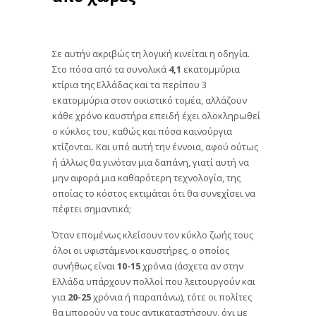
Σε αυτήν ακριβώς τη λογική κινείται η οδηγία.
Στο πόσα από τα συνολικά
4,1
εκατομμύρια
κτίρια της Ελλάδας και τα περίπου 3
εκατομμύρια στον οικιστικό τομέα, αλλάζουν
κάθε χρόνο καυστήρα επειδή έχει ολοκληρωθεί
ο κύκλος του, καθώς και πόσα καινούργια
κτίζονται. Και υπό αυτή την έννοια, αφού ούτως
ή άλλως θα γινόταν μια δαπάνη, γιατί αυτή να
μην αφορά μια καθαρότερη τεχνολογία, της
οποίας το κόστος εκτιμάται ότι θα συνεχίσει να
πέφτει σημαντικά;
Όταν επομένως κλείσουν τον κύκλο ζωής τους
όλοι οι υφιστάμενοι καυστήρες, ο οποίος
συνήθως είναι
10-15
χρόνια (άσχετα αν στην
Ελλάδα υπάρχουν πολλοί που λειτουργούν και
για
20-25
χρόνια ή παραπάνω), τότε οι πολίτες
θα μπορούν να τους αντικαταστήσουν, όχι με