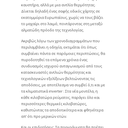
καυστήρα, αλλά με μια αντλία θερμότητας.
Δίνεται δηλαδή ένας σαφής οδικός χάρτης σε
εκατομμύρια Ευρωπαίους, χωρίς να τους βάζει
το μαχαίρι στο λαιμό, ποντάροντας στη μεταξύ
αλματώδη πρόοδο της τεχνολογίας.
Ακριβώς λόγω των χρονοδιαγραμμάτων που
περιλαμβάνει η οδηγία, εκτιμάται ότι όπως
συμβαίνει πάντα σε παρόμοιες περιπτώσεις, θα
πυροδοτηθεί τα επόμενα χρόνια ένας
συνδυασμός ισχυρού ανταγωνισμού από τους
κατασκευαστές αντλιών θερμότητας και
τεχνολογικών εξελίξεων βελτιώνοντας τις
αποδόσεις, με αποτέλεσμα να συμβεί ό,τι και με
τα κλιματιστικά inverter : Στα νέα μοντέλα, η
κάθε κιλοβατώρα ρεύματος, παράγει όλο και
περισσότερες θερμικές κιλοβατώρες,
καθιστώντας τα αποδοτικότερα και φθηνότερα
απ’ ότι προ μερικών ετών.
Και οι επιδοτήσεις; Τα προγράμματα θα πρέπει