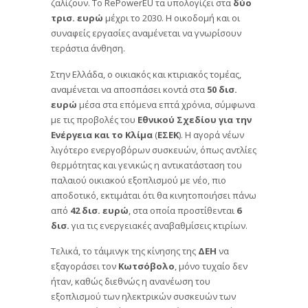
ζαλίζουν. Το RePowerEU τα υπολογίζει στα
δύο
τρισ. ευρώ
μέχρι το 2030. Η οικοδομή και οι
συναφείς εργασίες αναμένεται να γνωρίσουν
τεράστια άνθηση.
Στην Ελλάδα, ο οικιακός και κτιριακός τομέας,
αναμένεται να αποσπάσει κοντά στα
50 δισ.
ευρώ
μέσα στα επόμενα επτά χρόνια, σύμφωνα
με τις προβολές του
Εθνικού Σχεδίου για την
Ενέργεια
και το Κλίμα
(
ΕΣΕΚ
). Η αγορά νέων
λιγότερο ενεργοβόρων συσκευών, όπως αντλίες
θερμότητας και γενικώς η αντικατάσταση του
παλαιού οικιακού εξοπλισμού με νέο, πιο
αποδοτικό, εκτιμάται ότι θα κινητοποιήσει πάνω
από
42 δισ.
ευρώ
, στα οποία προστίθενται
6
δισ.
για τις ενεργειακές αναβαθμίσεις κτιρίων.
Τελικά, το τάιμινγκ της κίνησης της
ΔΕΗ
να
εξαγοράσει τον
Κωτσόβολο
, μόνο τυχαίο δεν
ήταν, καθώς διεθνώς η ανανέωση του
εξοπλισμού των ηλεκτρικών συσκευών των