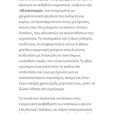
σίγουρα να αυξηθούν σημαντικά, να βγουν νέα
«
Εξοικονομώ
», πιο στοχευμένα, με
χρηματοδοτικά εργαλεία πιο ευέλικτα και
κυρίως να προσαρμοστούν στους μη έχοντες,
αυτούς που δεν μπορούν να κάνουν τέτοιες
δαπάνες, που αδυνατούν να ακολουθήσουν την
τεχνολογία. Το επισημαίνει και η ίδια η Οδηγία,
τονίζοντας ότι διαφορετικά η ούτως ή άλλως
μεγάλη ενεργειακή φτώχεια στην Ευρώπη
κινδυνεύει με διόγκωση σε έναν άκρως
ευαίσθητο τομέα, που είναι η κατοικία. Το άλλο
ερώτημα είναι κατά πόσο το κράτος θα
επιδοτήσει και τους μη έχοντες για να
αντικαταστήσουν καυστήρες, ακόμη και όταν
έχουν ακόμη χρόνο ζωής μπροστά τους, ώστε να
δώσει ώθηση στο εγχείρημα.
Τα ποσά που πρόκειται να πέσουν στην
ενεργειακή αναβάθμιση των κατοικιών και για
επενδυτικές δαπάνες σε κτίρια πανευρωπαϊκά,