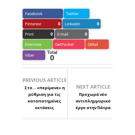
Facebook
Twitter
0
0
Pinterest
Linkedin
0
0
Print
E-mail
Evernote
GetPocket
GMail
Total
Viber
0
PREVIOUS ARTICLE
NEXT ARTICLE
Στο… «περίμενε» η
ρύθμιση για τις
Προχωρά νέο
καταπατημένες
αντιπλημμυρικό
εκτάσεις
έργο στην Πάτρα