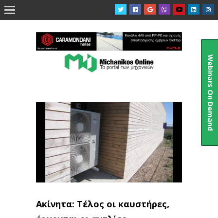

Webinars On Demand
Ακίνητα: Τέλος οι καυστήρες,