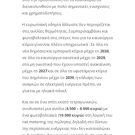
διευκολυνθούν με πολύ σημαντικές ενισχύσεις
και χρηματοδοτήσεις.
Η ευρωπαϊκή οδηγία άλλωστε δεν περιορίζεται
στις αντλίες θερμότητας. Συμπεριλαμβάνει και
φωτοβολταϊκά στις στέγες που για τα καινούργια
κτίρια γίνονται πλέον υποχρεωτικά : Σε όλα τα
νέα δημόσια και εμπορικά κτίρια μέχρι το
2026
,
σε όλα τα καινούργια οικιστικά μέχρι το
2029
,
στα μη οικιστικά που έχουν υποστεί ανακαίνιση
μέχρι το
2027
και σε όλα τα υφιστάμενα κτίρια
του Δημόσιου μέχρι το
2030
, η κάλυψη των
αναγκών σε ηλεκτρική ενέργεια πρέπει να
γίνεται με ηλιακά πάνελ.
Και αν σε ένα σπίτι εκατό τετραγωνικών,
συνδυαστεί μια αντλία (
4.500 – 6.000 ευρώ
) με
ένα φωτοβολταϊκό (
10.000 ευρώ
) στη λογική του
net metering, της πώλησης δηλαδή στο δίκτυο
της περίσσειας ενέργειας που δεν καταναλώνει
ο ιδιοκτήτης, δημιουργεί μια επένδυση, ικανή να