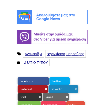
Ανακαινίζω
Φραγκίσκος Παρασύρης
ΔΕΛΤΙΟ ΤΥΠΟΥ
Facebook
Twitter
0
0
Pinterest
Linkedin
0
0
Print
E-mail
Evernote
GetPocket
GMail