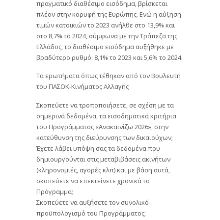
πραγματικό διαθέσιμο εισόδημα, βρίσκεται
πλέον στην κορυφή της Ευρώπης. Ενώ η αύξηση
τιμών κατοικιών το 2023 ανήλθε στο 13,9% και
στο 8,7% το 2024, σύμφωνα με την Τράπεζα της
Ελλάδος, το διαθέσιμο εισόδημα αυξήθηκε με
βραδύτερο ρυθμό: 8,1% το 2023 και 5,6% το 2024.
Τα ερωτήματα όπως τέθηκαν από τον Βουλευτή
του ΠΑΣΟΚ-Κινήματος Αλλαγής
Σκοπεύετε να τροποποιήσετε, σε σχέση με τα
σημερινά δεδομένα, τα εισοδηματικά κριτήρια
του Προγράμματος «Ανακαινίζω 2026», στην
κατεύθυνση της διεύρυνσης των δικαιούχων;
Έχετε λάβει υπόψη σας τα δεδομένα που
δημιουργούνται στις μεταβιβάσεις ακινήτων
(κληρονομιές, αγορές κλπ) και με βάση αυτά,
σκοπεύετε να επεκτείνετε χρονικά το
Πρόγραμμα;
Σκοπεύετε να αυξήσετε τον συνολικό
προϋπολογισμό του Προγράμματος;