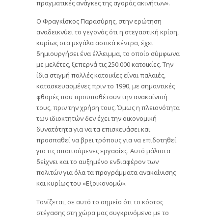
πραγματικές ανάγκες της αγοράς ακινήτων».
Ο Φραγκίσκος Παρασύρης, στην ερώτηση
αναδεικνύει το γεγονός ότι η στεγαστική κρίση,
κυρίως στα μεγάλα αστικά κέντρα, έχει
δημιουργήσει ένα έλλειμμα, το οποίο σύμφωνα
με μελέτες, ξεπερνά τις 250.000 κατοικίες. Την
ίδια στιγμή πολλές κατοικίες είναι παλαιές,
κατασκευασμένες πριν το 1990, με σημαντικές
φθορές που προϋποθέτουν την ανακαίνισή
τους, πριν την χρήση τους. Όμως η πλειονότητα
των ιδιοκτητών δεν έχει την οικονομική
δυνατότητα για να τα επισκευάσει και
προσπαθεί να βρει τρόπους για να επιδοτηθεί
για τις απαιτούμενες εργασίες. Αυτό μάλιστα
δείχνει και το αυξημένο ενδιαφέρον των
πολιτών για όλα τα προγράμματα ανακαίνισης
και κυρίως του «Εξοικονομώ».
Τονίζεται, σε αυτό το σημείο ότι το κόστος
στέγασης στη χώρα μας συγκρινόμενο με το