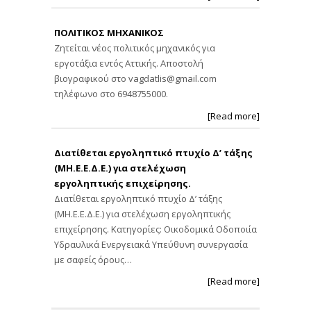
ΠΟΛΙΤΙΚΟΣ ΜΗΧΑΝΙΚΟΣ
Ζητείται νέος πολιτικός μηχανικός για
εργοτάξια εντός Αττικής. Αποστολή
βιογραφικού στο
vagdatlis@gmail.com
τηλέφωνο στο 6948755000.
[Read more]
Διατίθεται εργοληπτικό πτυχίο Δ’ τάξης
(ΜΗ.Ε.Ε.Δ.Ε.) για στελέχωση
εργοληπτικής επιχείρησης.
Διατίθεται εργοληπτικό πτυχίο Δ’ τάξης
(ΜΗ.Ε.Ε.Δ.Ε.) για στελέχωση εργοληπτικής
επιχείρησης. Κατηγορίες: Οικοδομικά Οδοποιία
Υδραυλικά Ενεργειακά Υπεύθυνη συνεργασία
με σαφείς όρους…
[Read more]