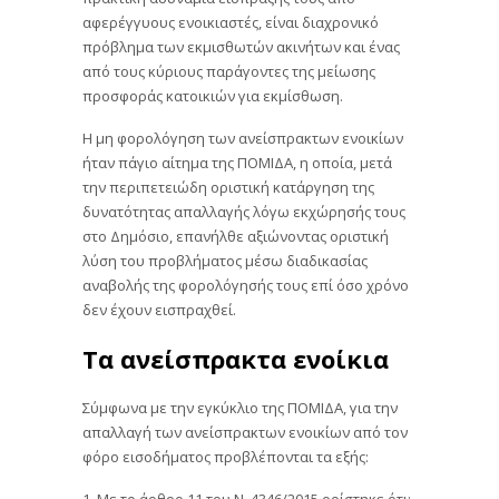
αφερέγγυους ενοικιαστές, είναι διαχρονικό
πρόβλημα των εκμισθωτών ακινήτων και ένας
από τους κύριους παράγοντες της μείωσης
προσφοράς κατοικιών για εκμίσθωση.
Η μη φορολόγηση των ανείσπρακτων ενοικίων
ήταν πάγιο αίτημα της ΠΟΜΙΔΑ, η οποία, μετά
την περιπετειώδη οριστική κατάργηση της
δυνατότητας απαλλαγής λόγω εκχώρησής τους
στο Δημόσιο, επανήλθε αξιώνοντας οριστική
λύση του προβλήματος μέσω διαδικασίας
αναβολής της φορολόγησής τους επί όσο χρόνο
δεν έχουν εισπραχθεί.
Τα ανείσπρακτα ενοίκια
Σύμφωνα με την εγκύκλιο της ΠΟΜΙΔΑ, για την
απαλλαγή των ανείσπρακτων ενοικίων από τον
φόρο εισοδήματος προβλέπονται τα εξής:
1. Με το άρθρο 11 του Ν. 4346/2015 ορίστηκε ότι: