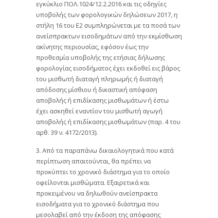
εγκύκλιο ΠΟΛ.1024/12.2.2016 και τις οδηγίες
υποβολής των φορολογικών δηλώσεων 2017, η
στήλη 16 του Ε2 συμπληρώνεται με τα ποσά των
ανείσπρακτων εισοδημάτων από την εκμίσθωση
ακίνητης περιουσίας, εφόσον έως την
προθεσμία υποβολής της ετήσιας δήλωσης
φορολογίας εισοδήματος έχει εκδοθεί εις βάρος
του μισθωτή διαταγή πληρωμής ή διαταγή
απόδοσης μίσθιου ή δικαστική απόφαση
αποβολής ή επιδίκασης μισθωμάτων ή έστω
έχει ασκηθεί εναντίον του μισθωτή αγωγή
αποβολής ή επιδίκασης μισθωμάτων (παρ. 4 του
αρθ. 39 ν. 4172/2013).
3. Από τα παραπάνω δικαιολογητικά που κατά
περίπτωση απαιτούνται, θα πρέπει να
προκύπτει το χρονικό διάστημα για το οποίο
οφείλονται μισθώματα. Εξαιρετικά και
προκειμένου να δηλωθούν ανείσπρακτα
εισοδήματα για το χρονικό διάστημα που
μεσολαβεί από την έκδοση της απόφασης