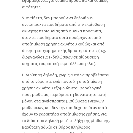
εφαρμόζονται για νομικά πρόσωπα και νομικές
οντότητες.
5. Αντίθετα, δεν μπορούν να δηλωθούν
ανείσπρακτα εισοδήματα από την εκμίσθωση
ακίνητης περιουσίας από φυσικά πρόσωπα,
όταν τα εισοδήματα αυτά προέρχονται από
αποζημίωση χρήσης ακινήτου καθώς και από
άσκηση επιχειρηματικής δραστηριότητας (π.χ.
διοργανώσεις εκδηλώσεων σε αίθουσες ή
κτήματα, τουριστική εκμετάλλευση κλπ.).
H Διοίκηση δηλαδή, χωρίς αυτό να προβλέπεται
από το νόμο, και ενώ παντού η αποζημίωση
χρήσης ακινήτου εξομοιώνεται φορολογικά
προς μίσθωμα, περιόρισε τη δυνατότητα αυτή
μόνον στα ανείσπρακτα μισθώματα ενεργών
μισθώσεων, και δεν την αποδέχεται όταν αυτά
έχουν το χαρακτήρα αποζημίωσης χρήσης, για
το διάστημα δηλαδή μετά τη λήξη της μίσθωσης.
Βαρύτατη αδικία σε βάρος πληθώρας