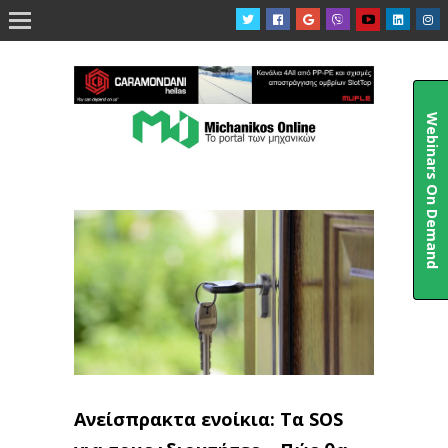

Webinars On Demand
Ανείσπρακτα ενοίκια: Τα SOS