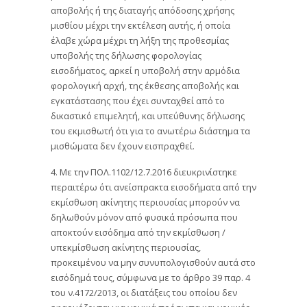
αποβολής ή της διαταγής απόδοσης χρήσης
μισθίου μέχρι την εκτέλεση αυτής, ή οποία
έλαβε χώρα μέχρι τη λήξη της προθεσμίας
υποβολής της δήλωσης φορολογίας
εισοδήματος, αρκεί η υποβολή στην αρμόδια
φορολογική αρχή, της έκθεσης αποβολής και
εγκατάστασης που έχει συνταχθεί από το
δικαστικό επιμελητή, και υπεύθυνης δήλωσης
του εκμισθωτή ότι για το ανωτέρω διάστημα τα
μισθώματα δεν έχουν εισπραχθεί.
4. Με την ΠΟΛ.1102/12.7.2016 διευκρινίστηκε
περαιτέρω ότι ανείσπρακτα εισοδήματα από την
εκμίσθωση ακίνητης περιουσίας μπορούν να
δηλωθούν μόνον από φυσικά πρόσωπα που
αποκτούν εισόδημα από την εκμίσθωση /
υπεκμίσθωση ακίνητης περιουσίας,
προκειμένου να μην συνυπολογισθούν αυτά στο
εισόδημά τους, σύμφωνα με το άρθρο 39 παρ. 4
του ν.4172/2013, οι διατάξεις του οποίου δεν