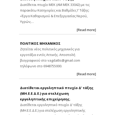
Διατίθεται πτυχίο ΜΕΚ (ΑΜ ΜΕΚ 33042) με τις
παρακάτω Κατηγορίες και Βαθμίδες Γ Τάξης:
«Έργα Καθαρισμού & Επεξεργασίας Νερού,
Υγρών,…
[Read more]
ΠΟΛΙΤΙΚΟΣ ΜΗΧΑΝΙΚΟΣ
Ζητείται νέος πολιτικός μηχανικός για
εργοτάξια εντός Αττικής. Αποστολή
βιογραφικού στο
vagdatlis@gmail.com
τηλέφωνο στο 6948755000.
[Read more]
Διατίθεται εργοληπτικό πτυχίο Δ’ τάξης
(ΜΗ.Ε.Ε.Δ.Ε.) για στελέχωση
εργοληπτικής επιχείρησης.
Διατίθεται εργοληπτικό πτυχίο Δ’ τάξης
(ΜΗ.Ε.Ε.Δ.Ε.) για στελέχωση εργοληπτικής