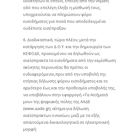
ιδιοκτητών οι οποίοι, επειδή από την νομική
οδό που επελέγη έληξε η μίσθωσή τους,
υποχρεούνται να πληρώσουν φόρο
εισοδήματος για ποσά που αποδεδειγμένα
ουδέποτε εισέπραξαν.
6. Διαδικαστικά, τώρα πλέον, μετά την
κατάργηση των Δ.Ο.Υ. και την δημιουργία των
ΚΕΦΟΔΕ, προκειμένου να δηλωθούν ως
ανείσπρακτα τα εισοδήματα από την εκμίσθωση
ακίνητης περιουσίας θα πρέπει οι
ενδιαφερόμενοι,πριν από την υποβολή της
ετήσιας δήλωσης φόρου εισοδήματος και το
αργότερο έως και την προθεσμία υποβολής της,
να υποβάλουν στην εφαρμογή «Τα Αιτήματά
μου» της ψηφιακής πύλης της ΑΑΔΕ
(www.aade.gr), αίτημα για δήλωση
ανείσπρακτων ενοικίων, μαζί με τα εξής
απαιτούμενα δικαιολογητικά σε ηλεκτρονική
μορφή: