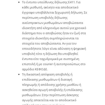
Το έντυπο υπεύθυνης δήλωσης Ε411. Για
κάθε μισθωτή, ακίνητο και αποδεικτικό
έγγραφο υποβάλλεται ξεχωριστή δήλωση. Σε
περίπτωση υποβολής δήλωσης
ανείσπρακτων μισθωμάτων αποβιώσαντα
ιδιοκτήτη από κληρονόμο αυτού για χρονικό
διάστημα που ο αποβιώσας ήταν εν ζωή στα
στοιχεία ιδιοκτήτη συμπληρώνονται τα
στοιχεία του αποβιώσαντα. Αν για τον
οποιοδήποτε λόγο είναι αδύνατη η ψηφιακή
υποβολή τότε η δήλωση θα υποβληθεί
έντυπα είτε ταχυδρομικά με συστημένη
επιστολή ή με courier ή αυτοπροσώπως στο
αρμόδιο ΚΕΦΟΔΕ.
Τη δικαστική απόφαση αποβολής ή
επιδίκασης μισθωμάτων ή διαταγή
πληρωμής ή απόδοσης χρήσης μισθίου ή
ασκηθείσα αγωγή αποβολής ή επιδίκασης
μισθωμάτων. Στην περίπτωση άσκησης
αγωγής απαιτείται και το αποδεικτικό