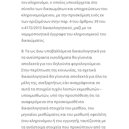
τον κληρονόμο, ο οποίος υπεισέρχεται στο
σύνολο των δικαιωμάτων και υποχρεώσεων του
κληρονομούμενου, με την προσκόμιση ενός εκ
των οριζομένων στην παρ. 4 του άρθρου 39 του
ν.4172/2013 δικαιολογητικού, μαζί με τα
νομιμοποιητικά έγγραφα του κληρονομικού του
δικαιώματος.
8. Τα ως άνω υποβαλλόμενα δικαιολογητικά για
τα ανείσπρακτα εισοδήματα θα γίνονται
αποδεκτά για τον δηλούντα φορολογούμενο.
Στην περίπτωση της κοινωνίας, τα σχετικά
δικαιολογητικά θα γίνονται αποδεκτά για όλα τα
μέλη της, ανεξαρτήτως εάν αναγράφονται σε
αυτά τα στοιχεία τυχόν λοιπών εκμισθωτών –
υπεκμισθωτών, υπό την προϋπόθεση ότι τα
αναφερόμενα στα προσκομισθέντα
δικαιολογητικά στοιχεία του μισθίου, του
μηνιαίου μισθώματος και του μισθωτή οφειλέτη
(του κληρονόμου ή του εγγυητή), ταυτίζονται με
τα αντίστοιχα στοιχεία που προκύπτουν από τα