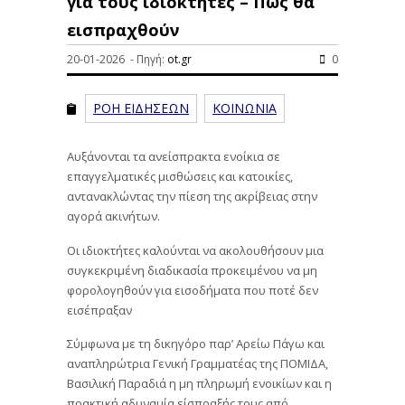
για τους ιδιοκτήτες – Πώς θα
εισπραχθούν
20-01-2026 - Πηγή:
ot.gr
0
ΡΟΗ ΕΙΔΗΣΕΩΝ
ΚΟΙΝΩΝΙΑ
Αυξάνονται τα ανείσπρακτα ενοίκια σε
επαγγελματικές μισθώσεις και κατοικίες,
αντανακλώντας την πίεση της ακρίβειας στην
αγορά ακινήτων.
Οι ιδιοκτήτες καλούνται να ακολουθήσουν μια
συγκεκριμένη διαδικασία προκειμένου να μη
φορολογηθούν για εισοδήματα που ποτέ δεν
εισέπραξαν
Σύμφωνα με τη δικηγόρο παρ’ Αρείω Πάγω και
αναπληρώτρια Γενική Γραμματέας της ΠΟΜΙΔΑ,
Βασιλική Παραδιά η μη πληρωμή ενοικίων και η
πρακτική αδυναμία είσπραξής τους από