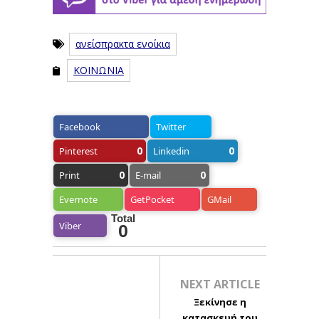
ανείσπρακτα ενοίκια
ΚΟΙΝΩΝΙΑ
Facebook
Twitter
0
0
Pinterest
Linkedin
0
0
Print
E-mail
Evernote
GetPocket
GMail
Total
Viber
0
NEXT ARTICLE
Ξεκίνησε η
κατασκευή του