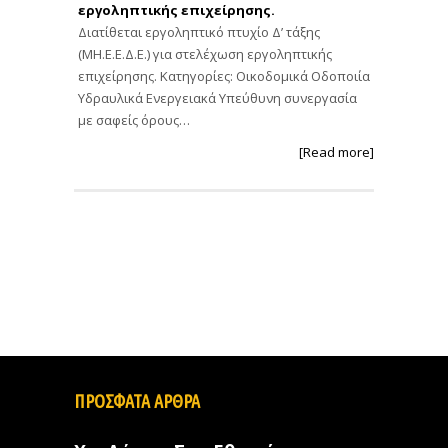
εργοληπτικής επιχείρησης.
Διατίθεται εργοληπτικό πτυχίο Δ’ τάξης
(ΜΗ.Ε.Ε.Δ.Ε.) για στελέχωση εργοληπτικής
επιχείρησης. Κατηγορίες: Οικοδομικά Οδοποιία
Υδραυλικά Ενεργειακά Υπεύθυνη συνεργασία
με σαφείς όρους…
[Read more]
ΠΡΟΣΦΑΤΑ ΑΡΘΡΑ