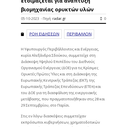
ετοιμάζεται για ανάπτυξη
βιομηχανίας ορυκτών υλών
05-10-2023 - Πηγή:
radar.gr
0
ΡΟΗ ΕΙΔΗΣΕΩΝ
ΠΕΡΙΒΑΛΛΟΝ
Η Υφυπουργός Περιβάλλοντος και Ενέργειας,
κυρία Αλεξάνδρα Σδούκου, συμμετείχε στη
Διάσκεψη Υψηλού Επιπέδου του Διεθνούς
Οργανισμού Ενέργειας (ΔΟΕ) για τις Κρίσιμες
Ορυκτές Πρώτες Ύλες και στη Διάσκεψη της
Ευρωπαϊκής Κεντρικής Τράπεζας (ΕΚΤ), της
Ευρωπαϊκής Τράπεζας Επενδύσεων (ΕΤΕπ) και
του ΔΟΕ για τη διασφάλιση της ενεργειακής
μετάβασης, που πραγματοποιήθηκαν στις 28 και
29 Σεπτεμβρίου, στο Παρίσι.
Στις εν λόγω διασκέψεις συμμετείχαν
εκπρόσωποι κυβερνήσεων, χρηματοδοτικών