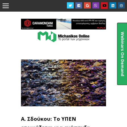

Webinars On Demand
Α. Σδούκου: Το ΥΠΕΝ