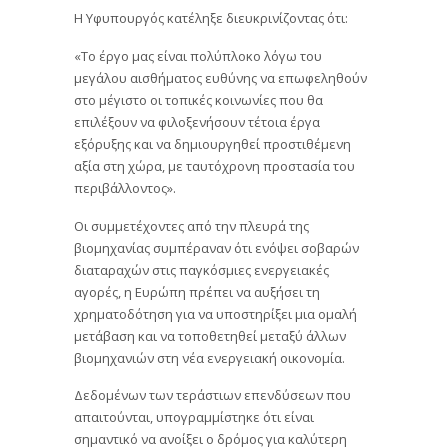
Η Υφυπουργός κατέληξε διευκρινίζοντας ότι:
«Το έργο μας είναι πολύπλοκο λόγω του
μεγάλου αισθήματος ευθύνης να επωφεληθούν
στο μέγιστο οι τοπικές κοινωνίες που θα
επιλέξουν να φιλοξενήσουν τέτοια έργα
εξόρυξης και να δημιουργηθεί προστιθέμενη
αξία στη χώρα, με ταυτόχρονη προστασία του
περιβάλλοντος».
Οι συμμετέχοντες από την πλευρά της
βιομηχανίας συμπέραναν ότι ενόψει σοβαρών
διαταραχών στις παγκόσμιες ενεργειακές
αγορές, η Ευρώπη πρέπει να αυξήσει τη
χρηματοδότηση για να υποστηρίξει μια ομαλή
μετάβαση και να τοποθετηθεί μεταξύ άλλων
βιομηχανιών στη νέα ενεργειακή οικονομία.
Δεδομένων των τεράστιων επενδύσεων που
απαιτούνται, υπογραμμίστηκε ότι είναι
σημαντικό να ανοίξει ο δρόμος για καλύτερη