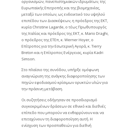
οργανισμών, πανεπιστημιακών ιδρυμάτων, της
Ευρωπαϊκής Επιτροπής και της βιομηχανίας,
μεταξύ των οποίων, ως ενδεικτικό του υψηλού
επιπέδου των Διασκέψεων, η πρόεδρος της ΕΚΤ,
κυρία Christine Lagarde, ο τέως Πρωθυπουργός
της Ιταλίας και πρόεδρος της ΕΚΤ, κ. Mario Draghi,
ο πρόεδρος της ΕΤΕπ, κ. Werner Hoyer, ο
Επίτροπος για την Εσωτερική Αγορά, κ. Tierry
Breton και η Επίτροπος Ενέργειας, κυρία Kadri
Simson.
Στο πλαίσιο της συνόδου, υπήρξε ομόφωνη
αναγνώριση της ανάγκης διαφοροποίησης των
πηγών εφοδιασμού κρίσιμων ορυκτών υλών για
την πράσινη μετάβαση.
Οι συζητήσεις οδήγησαν σε προσδιορισμό
συγκεκριμένων δράσεων σε εθνικό και διεθνές
επίπεδο που μπορούν να ενθαρρύνουν και να
επιταχύνουν τη διαφοροποίηση αυτή. Η
ενίσχυση των προσπαθειών για διεθνή