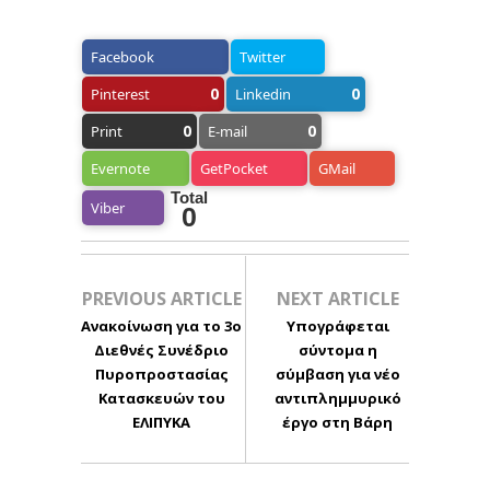
Facebook
Twitter
0
0
Pinterest
Linkedin
0
0
Print
E-mail
Evernote
GetPocket
GMail
Total
Viber
0
PREVIOUS ARTICLE
NEXT ARTICLE
Ανακοίνωση για το 3ο
Υπογράφεται
Διεθνές Συνέδριο
σύντομα η
Πυροπροστασίας
σύμβαση για νέο
Κατασκευών του
αντιπλημμυρικό
ΕΛΙΠΥΚΑ
έργο στη Βάρη