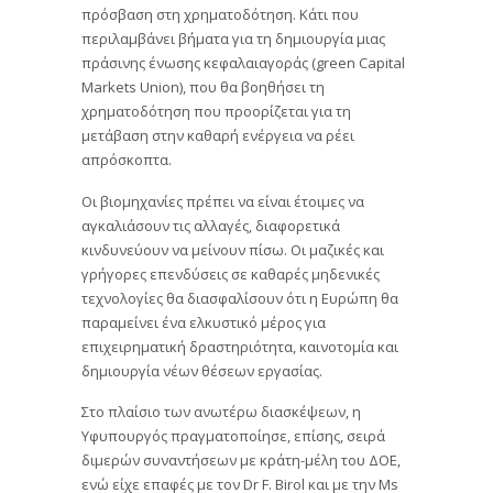
πρόσβαση στη χρηματοδότηση. Κάτι που
περιλαμβάνει βήματα για τη δημιουργία μιας
πράσινης ένωσης κεφαλαιαγοράς (green Capital
Markets Union), που θα βοηθήσει τη
χρηματοδότηση που προορίζεται για τη
μετάβαση στην καθαρή ενέργεια να ρέει
απρόσκοπτα.
Οι βιομηχανίες πρέπει να είναι έτοιμες να
αγκαλιάσουν τις αλλαγές, διαφορετικά
κινδυνεύουν να μείνουν πίσω. Οι μαζικές και
γρήγορες επενδύσεις σε καθαρές μηδενικές
τεχνολογίες θα διασφαλίσουν ότι η Ευρώπη θα
παραμείνει ένα ελκυστικό μέρος για
επιχειρηματική δραστηριότητα, καινοτομία και
δημιουργία νέων θέσεων εργασίας.
Στο πλαίσιο των ανωτέρω διασκέψεων, η
Υφυπουργός πραγματοποίησε, επίσης, σειρά
διμερών συναντήσεων με κράτη-μέλη του ΔΟΕ,
ενώ είχε επαφές με τον Dr F. Birol και με την Ms