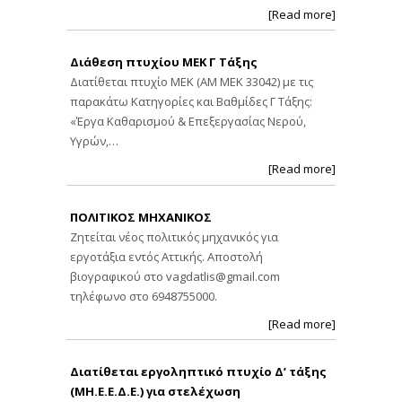
[Read more]
Διάθεση πτυχίου ΜΕΚ Γ Τάξης
Διατίθεται πτυχίο ΜΕΚ (ΑΜ ΜΕΚ 33042) με τις
παρακάτω Κατηγορίες και Βαθμίδες Γ Τάξης:
«Έργα Καθαρισμού & Επεξεργασίας Νερού,
Υγρών,…
[Read more]
ΠΟΛΙΤΙΚΟΣ ΜΗΧΑΝΙΚΟΣ
Ζητείται νέος πολιτικός μηχανικός για
εργοτάξια εντός Αττικής. Αποστολή
βιογραφικού στο
vagdatlis@gmail.com
τηλέφωνο στο 6948755000.
[Read more]
Διατίθεται εργοληπτικό πτυχίο Δ’ τάξης
(ΜΗ.Ε.Ε.Δ.Ε.) για στελέχωση