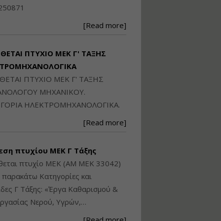
Ηλεκτρονική
250871
Ταυτότητα Κτιρίου/
Αυτοτελούς
[Read more]
Διηρημένης
ιδιοκτησίας – Θεωρία
και Πράξη (2024)
ΙΘΕΤΑΙ ΠΤΥΧΙΟ ΜΕΚ Γ' ΤΑΞΗΣ
Εισηγήτρια:
Αναστασία Μητρακάκη
ΚΤΡΟΜΗΧΑΝΟΛΟΓΙΚΑ
Τιμή από: €140.00
ΙΘΕΤΑΙ ΠΤΥΧΙΟ ΜΕΚ Γ' ΤΑΞΗΣ
Διάρκεια: 6 ώρες
ΝΟΛΟΓΟΥ ΜΗΧΑΝΙΚΟΥ.
ΓΟΡΙΑ ΗΛΕΚΤΡΟΜΗΧΑΝΟΛΟΓΙΚΑ.
Εφαρμογή
[Read more]
Πολεοδομικού
Σχεδιασμού Εντός
Ορίων Πόλεων και
εση πτυχίου ΜΕΚ Γ Τάξης
Οικισμών και Εκτός
Σχεδίου Δόμησης
θεται πτυχίο ΜΕΚ (ΑΜ ΜΕΚ 33042)
ς παρακάτω Κατηγορίες και
Εισηγήτρια:
Γραμματή Μπακλατσή
δες Γ Τάξης: «Έργα Καθαρισμού &
Τιμή από: €145.00
ργασίας Νερού, Υγρών,…
Διάρκεια: 8 ώρες
[Read more]