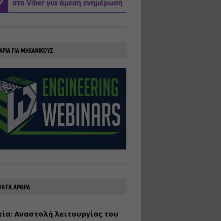
υλοποίηση
φωτοβολταϊκών
συστημάτων για
αυτοπαραγωγή (Net-
Billing)
ΑΡΙΑ ΓΙΑ ΜΗΧΑΝΙΚΟΥΣ
Εισηγητής:
Νικόλαος Παπαναστασίου
Τιμή από: €230.00
Διάρκεια: 16 ώρες
Αρχιτεκτονικός
Σχεδιασμός με το
Rhinoceros
Εισηγητής:
Κυριάκος Γολέμης
Τιμή από: €275.00
Διάρκεια: 18 ώρες
ΑΤΑ ΑΡΘΡΑ
ία: Αναστολή λειτουργίας του
Σχεδιασμός και