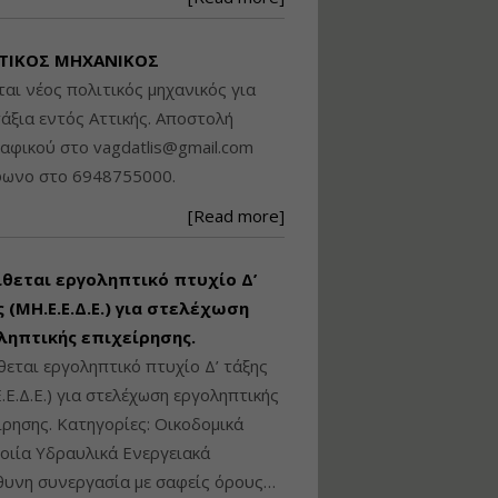
Βασικά στοιχεία
τεχνολογίας
ΤΙΚΟΣ ΜΗΧΑΝΙΚΟΣ
φωτισμού LED και
ανάλυση Συστημάτων
ται νέος πολιτικός μηχανικός για
Διαχείρισης
άξια εντός Αττικής. Αποστολή
Φωτισμού
ραφικού στο
vagdatlis@gmail.com
Εισηγητής:
Στέφανος Τουλόγλου
φωνο στο 6948755000.
Τιμή από: €190.00
[Read more]
Διάρκεια: 12 ώρες
ίθεται εργοληπτικό πτυχίο Δ’
Εκπόνηση Τοπικών και
Ειδικών Πολεοδομικών
 (ΜΗ.Ε.Ε.Δ.Ε.) για στελέχωση
Σχεδίων (ΤΠΣ και ΕΠΣ)
ληπτικής επιχείρησης.
θεται εργοληπτικό πτυχίο Δ’ τάξης
.Ε.Δ.Ε.) για στελέχωση εργοληπτικής
Εισηγητής:
Λάμπρος Κίσσας
ίρησης. Κατηγορίες: Οικοδομικά
Τιμή από: €130.00
ιία Υδραυλικά Ενεργειακά
Διάρκεια: 6 ώρες
υνη συνεργασία με σαφείς όρους…