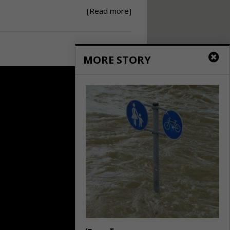
[Read more]
Ανάθεση – Εκτέλεση –
Επίβλεψη Δημοσίων
Έργων με τον
Ν.4782/2021
MORE STORY
Εισηγητής:
Ζήσης Παπασταμάτης
Τιμή από: €220.00
Διάρκεια: 18 ώρες
Σχεδιασμός, μελέτη
και τεχνική
υλοποίηση
φωτοβολταϊκών
συστημάτων για
αυτοπαραγωγή (Net-
metering)
Εισηγητής:
Νικόλαος Παπαναστασίου
Τιμή από: €215.00
Διάρκεια: 16 ώρες