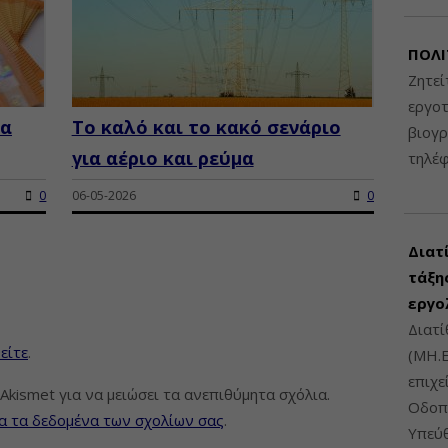
ΠΟΛΙ
Ζητεί
εργοτ
μα
Το καλό και το κακό σενάριο
βιογ
για αέριο και ρεύμα
τηλέ
0
06-05-2026
0
Διατ
τάξης
εργο
Διατί
είτε
.
(ΜΗ.Ε
επιχε
Akismet για να μειώσει τα ανεπιθύμητα σχόλια.
Οδοπο
α τα δεδομένα των σχολίων σας
.
Υπεύθ