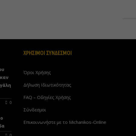
ΧΡΗΣΙΜΟΙ ΣΥΝΔΕΣΜΟΙ
ου
Όροι Χρήσης
ηκαν
Δήλωση Ιδιωτικότητας
εγάλη
FAQ – Οδηγίες Χρήσης
0
Σύνδεσμοι
έo
Επικοινωνήστε με το Michanikos-Online
δα
0