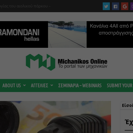
ς για νέo αντιπλημμυρικό έργο στη
ABOUT US
ΑΓΓΕΛΙΕΣ
ΣΕΜΙΝΑΡΙΑ – WEBINARS
SUBMIT YOUR
Είσο
Έχ