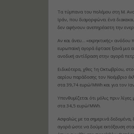
Τα τύμπανα του πολέμου στη Μ. Ανα
Ιράν, που διαμορφώνει ένα διακεκαυ
δεν αφήνουν ανεπηρέαστη την ενερ
Αν και άνευ… «εκρηκτικής» ανόδου π
ευρωπαϊκή αγορά έφτασε ξανά μια α
ανοδική αντίδραση στην αγορά πετ
Ειδικότερα, χθες 1η Οκτωβρίου, στ
αερίου παράδοσης τον Νοέμβριο έκλ
στα 39,74 ευρώ/MWh και για τον Ι
Υπενθυμίζεται ότι μόλις πριν λίγες 
στα 34,5 ευρώ/MWh.
Ασφαλώς με τα σημερινά δεδομένα, 
αγορά ώστε να δούμε εκτόξευση στα