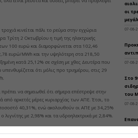
 όλα είναι ρευστά και ουδείς μπορεί να προβλέψει
αιολ
οι τρ
μεγά
07-08-
 τροχιά κινείται πάλι το ρεύμα στην εγχώρια
ρα Τρίτη 2 Οκτωβρίου η τιμή της ηλεκτρικής
Προκη
ο των 100 ευρώ και διαμορφώνεται στα 102,46
αντι
2,78 ευρώ/MWh και την υψηλότερη στα 218,50
υξημένη κατά 25,12% σε σχέση με χθες Δευτέρα που
07-08-
υπενθυμίζεται ότι μόλις προ τριημέρου, στις 29
h.
Στο 
σιδηρ
 πρέπει να σημειωθεί ότι σήμερα επέστρεψε στην
του Μ
ά από αρκετές μέρες κυριαρχίας των ΑΠΕ. Έτσι, το
07-08-
 ποσοστό 40,31%, ενώ ακολουθούν οι ΑΠΕ με 34,25%
 ο λιγνίτης με 2,98% και τα υδροηλεκτρικά με 2,84%.
Επαν
ενεργ
 με τα μέχρι τώρα στοιχεία, οι τιμές στη λιανική
ύψους
α κινηθούν με ελαφρά πτωτική τάση.