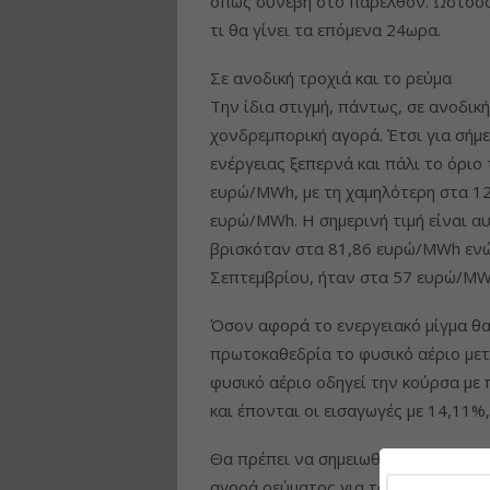
όπως συνέβη στο παρελθόν. Ωστόσο,
τι θα γίνει τα επόμενα 24ωρα.
Σε ανοδική τροχιά και το ρεύμα
Την ίδια στιγμή, πάντως, σε ανοδική
χονδρεμπορική αγορά. Έτσι για σήμε
ενέργειας ξεπερνά και πάλι το όρι
ευρώ/MWh, με τη χαμηλότερη στα 1
ευρώ/MWh. Η σημερινή τιμή είναι α
βρισκόταν στα 81,86 ευρώ/MWh ενώ 
Σεπτεμβρίου, ήταν στα 57 ευρώ/MW
Όσον αφορά το ενεργειακό μίγμα θα
πρωτοκαθεδρία το φυσικό αέριο μετ
φυσικό αέριο οδηγεί την κούρσα με
και έπονται οι εισαγωγές με 14,11%,
Θα πρέπει να σημειωθεί, ωστόσο, ότι
αγορά ρεύματος για τον Οκτώβριο θ