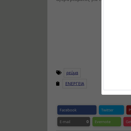
ρεύμα
ΕΝΕΡΓΕΙΑ
Facebook
Twitter
P
0
E-mail
Evernote
Ge