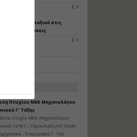
2026
0
Υγιεινή και Ασφάλεια
στα Ιδιωτικά και
Δημόσια Έργα
λάζει το χωροταξικό στις
ιστικές επενδύσεις
Εισηγητής:
Ζήσης Παπασταμάτης
2026
0
Τιμή από: €145.00
Διάρκεια: 7 ώρες
Διαδικασία Έκδοσης
Οικοδομικών Αδειών
μέσω του e-Άδειες –
ΑΤΕΣ ΑΓΓΕΛΙΕΣ
Παραδείγματα
Εφαρμογής
εση Πτυχίου ΜΕΚ Μηχανολόγου
Εισηγήτρια:
Αναστασία Μητρακάκη
νικού Γ' Τάξης
Τιμή από: €165.00
ίθεται πτυχίο ΜΕΚ Μηχανολόγου
Διάρκεια: 9 ώρες
ικού: Η/Μ Γ', Υδραυλικά υπό πίεση
ιομηχανικά - Ενεργειακά Γ'. Τηλ: