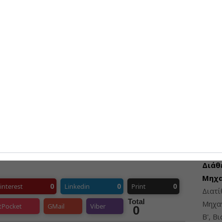
07-08-
Τι αλ
τουρ
07-08-
ΠΡΟΣΦ
Διάθ
Μηχα
0
0
0
interest
Linkedin
Print
Διατ
Total
Μηχαν
tPocket
GMail
Viber
0
Β', Β