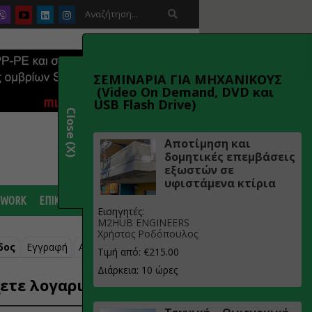

ΣΕΜΙΝΑΡΙΑ ΓΙΑ ΜΗΧΑΝΙΚΟΥΣ
(Video On Demand, DVD και
USB Flash Drive)
Close (X)
Αποτίμηση και
δομητικές επεμβάσεις
εξωστών σε
υφιστάμενα κτίρια
 WORK
ΕΠΙΚΟΙΝΩΝΙΑ
Εισηγητές:
M2HUB ENGINEERS
Χρήστος Ροδόπουλος
δος
Εγγραφή
Ανάκτηση κωδικού
Τιμή από: €215.00
Διάρκεια: 10 ώρες
ετε λογαριασμό;