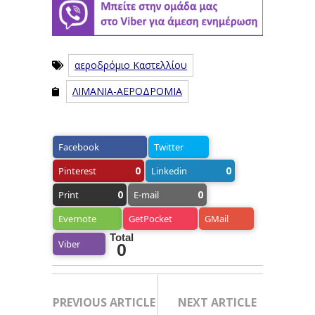
αεροδρόμιο Καστελλίου
ΛΙΜΑΝΙΑ-ΑΕΡΟΔΡΟΜΙΑ
Facebook
Twitter
0
0
Pinterest
Linkedin
0
0
Print
E-mail
Evernote
GetPocket
GMail
Total
Viber
0
PREVIOUS ARTICLE
NEXT ARTICLE