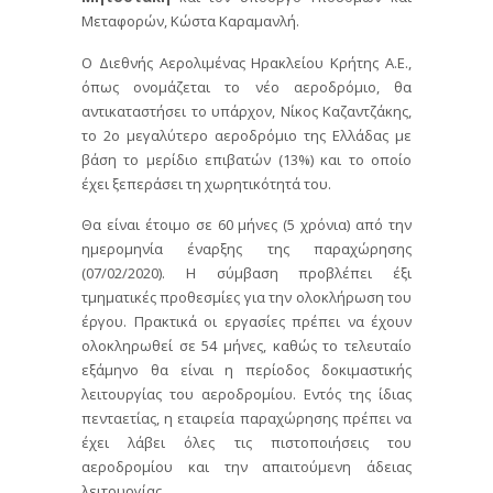
Μεταφορών, Κώστα Καραμανλή.
Ο Διεθνής Αερολιμένας Ηρακλείου Κρήτης Α.Ε.,
όπως ονομάζεται το νέο αεροδρόμιο, θα
αντικαταστήσει το υπάρχον, Νίκος Καζαντζάκης,
το 2ο μεγαλύτερο αεροδρόμιο της Ελλάδας με
βάση το μερίδιο επιβατών (13%) και το οποίο
έχει ξεπεράσει τη χωρητικότητά του.
Θα είναι έτοιμο σε 60 μήνες (5 χρόνια) από την
ημερομηνία έναρξης της παραχώρησης
(07/02/2020). Η σύμβαση προβλέπει έξι
τμηματικές προθεσμίες για την ολοκλήρωση του
έργου. Πρακτικά οι εργασίες πρέπει να έχουν
ολοκληρωθεί σε 54 μήνες, καθώς το τελευταίο
εξάμηνο θα είναι η περίοδος δοκιμαστικής
λειτουργίας του αεροδρομίου. Εντός της ίδιας
πενταετίας, η εταιρεία παραχώρησης πρέπει να
έχει λάβει όλες τις πιστοποιήσεις του
αεροδρομίου και την απαιτούμενη άδειας
λειτουργίας.