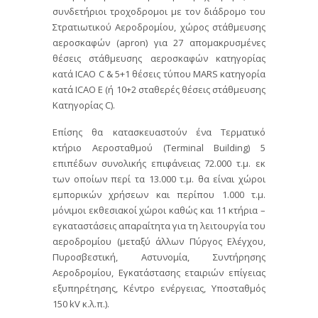
συνδετήριοι τροχοδρομοι με τον διάδρομο του
Στρατιωτικού Αεροδρομίου, χώρος στάθμευσης
αεροσκαφών (apron) για 27 απομακρυσμένες
θέσεις στάθμευσης αεροσκαφών κατηγορίας
κατά ICAO C & 5+1 θέσεις τύπου MARS κατηγορία
κατά ICAO E (ή 10+2 σταθερές θέσεις στάθμευσης
Κατηγορίας C).
Επίσης θα κατασκευαστούν ένα Τερματικό
κτήριο Αεροσταθμού (Terminal Building) 5
επιπέδων συνολικής επιφάνειας 72.000 τ.μ. εκ
των οποίων περί τα 13.000 τ.μ. θα είναι χώροι
εμπορικών χρήσεων και περίπου 1.000 τ.μ.
μόνιμοι εκθεσιακοί χώροι καθώς και 11 κτήρια –
εγκαταστάσεις απαραίτητα για τη λειτουργία του
αεροδρομίου (μεταξύ άλλων Πύργος Ελέγχου,
Πυροσβεστική, Αστυνομία, Συντήρησης
Αεροδρομίου, Εγκατάστασης εταιριών επίγειας
εξυπηρέτησης, Κέντρο ενέργειας, Υποσταθμός
150 kV κ.λ.π.).