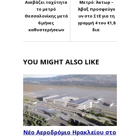
Ανεβάζει ταχύτητα
Μετρό: Άκτωρ –
το μετρό
Άβαξ προσφεύγο
Θεσσαλονίκης μετά
υν στο ΣτΕ για τη
6 μήνες
γραμμή 4 του €1,8
καθυστερήσεων
δισ.
YOU MIGHT ALSO LIKE
Νέο Αεροδρόμιο Ηρακλείου στο