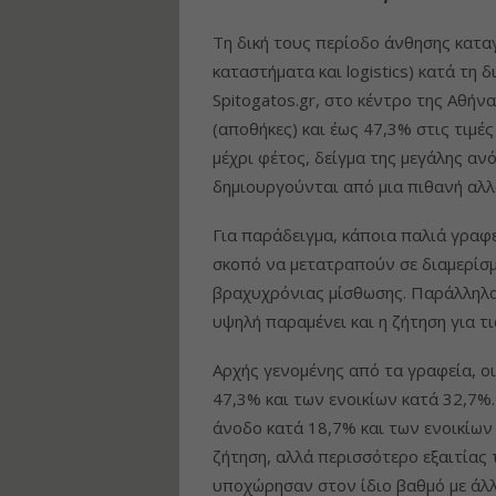
Τη δική τους περίοδο άνθησης κατα
καταστήματα και logistics) κατά τη 
Spitogatos.gr, στο κέντρο της Αθήν
(αποθήκες) και έως 47,3% στις τιμέ
μέχρι φέτος, δείγμα της μεγάλης α
δημιουργούνται από μια πιθανή αλλ
Για παράδειγμα, κάποια παλιά γραφ
σκοπό να μετατραπούν σε διαμερίσ
βραχυχρόνιας μίσθωσης. Παράλληλα 
υψηλή παραμένει και η ζήτηση για τ
Αρχής γενομένης από τα γραφεία, ο
47,3% και των ενοικίων κατά 32,7%
άνοδο κατά 18,7% και των ενοικίων 
ζήτηση, αλλά περισσότερο εξαιτίας τ
υποχώρησαν στον ίδιο βαθμό με άλλ