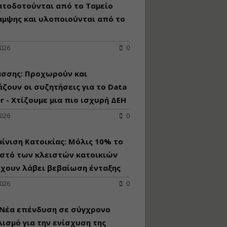
κατασκευή
ατοδοτούνται από το Ταμείο
κoλυμβητικής
αμψης και υλοποιούνται από το
υδατοδεξαμενής
Εισηγητής:
Χρήστος Ροδόπουλος
2026
0
Τιμή από: €230.00
Διάρκεια: 14 ώρες
άσσης: Προχωρούν και
ζουν οι συζητήσεις για το Data
r - Χτίζουμε μια πιο ισχυρή ΔΕΗ
Διαδικασία
αδειοδότησης και
2026
0
έκδοσης
πιστοποιητικού
κατάταξης
ίνιση Κατοικίας: Μόλις 10% το
τουριστικών μονάδων
στό των κλειστών κατοικιών
Εισηγητές:
έχουν λάβει βεβαίωση ένταξης
Γραμματή Μπακλατσή
Νικόλαος Σαρούκος
2026
0
Τιμή από: €145.00
Διάρκεια: 8 ώρες
 Νέα επένδυση σε σύγχρονο
ισμό για την ενίσχυση της