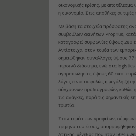
οικονομικής κρίσης, με αποτέλεσμα 
η οικονομία. Στις αποθήκες οι τιμέ
Με βάση τα στοιχεία πρόσφατης αν
συμβούλων ακινήτων Proprius, κατά
καταγραφεί συμφωνίες ύψους 280 εκ
Αντίστοιχα, στον τομέα των εμπορι
σημειώθηκαν συναλλαγές ύψους 77 εκ
περσινό διάστημα, ενώ στα logistics
αγοραπωλησίες ύψους 60 εκατ. ευρώ,
λόγος είναι ασφαλώς η μεγάλη ζήτησ
σύγχρονων προδιαγραφών, καθώς η 
τις ανάγκες, παρά τις σημαντικές 
τριετία.
Στον τομέα των γραφείων, σύμφωνα 
τρίμηνο του έτους, απορροφήθηκαν 
Αττικής, μέγεθος που ήταν 50% υψη