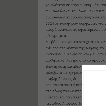
χαμηλότερο σε ετήσια βάση, κάτι πο
συμφωνιών και την έλλειψη διαθέσι
συμφωνιών αφορούσε σύγχρονα κτίρ
2024 υπεγράφησαν συμφωνίες για τη
αφορά ανανεώσεις υφιστάμενων συμ
νέα γραφεία.
Με βάση τα σχετικά στοιχεία, το 
ακίνητα στο κέντρο της Αθήνας, το
(Μαρούσι, Λ. Κηφισίας κτλ.), ενώ 
αισθητά υψηλότερα από το πρόσφατ
εξέλιξη αυτή καταδεικνύει την αυξα
φιλοξενία και χρήσεων γραφείου. Τ
υψηλής ζήτησης διαμορφώνεται μετα
τα υπό κατασκευή κτίρια έχουν ήδη 
στο τέλος του δεύτερου τριμήνου, α
υφίστανται ήδη συμφωνίες μίσθωσης
περιόδου Απριλίου-Ιουνίου παραδόθ