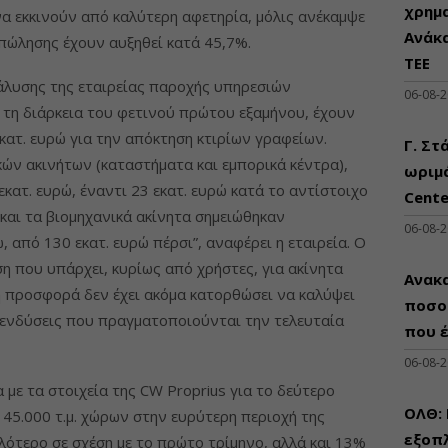
χρημ
να εκκινούν από καλύτερη αφετηρία, μόλις ανέκαμψε
Ανάκ
ς πώλησης έχουν αυξηθεί κατά 45,7%.
ΤΕΕ
άλυσης της εταιρείας παροχής υπηρεσιών
06-08-
 τη διάρκεια του φετινού πρώτου εξαμήνου, έχουν
ατ. ευρώ για την απόκτηση κτιρίων γραφείων.
Γ. Στ
κών ακινήτων (καταστήματα και εμπορικά κέντρα),
ωριμά
ατ. ευρώ, έναντι 23 εκατ. ευρώ κατά το αντίστοιχο
Cente
 και τα βιομηχανικά ακίνητα σημειώθηκαν
06-08-
 από 130 εκατ. ευρώ πέρσι”, αναφέρει η εταιρεία. Ο
η που υπάρχει, κυρίως από χρήστες, για ακίνητα
Ανακα
προσφορά δεν έχει ακόμα κατορθώσει να καλύψει
ποσο
επενδύσεις που πραγματοποιούνται την τελευταία
που 
06-08-
με τα στοιχεία της CW Proprius για το δεύτερο
ΟΛΘ:
45.000 τ.μ. χώρων στην ευρύτερη περιοχή της
εξοπλ
λότερο σε σχέση με το πρώτο τρίμηνο, αλλά και 13%