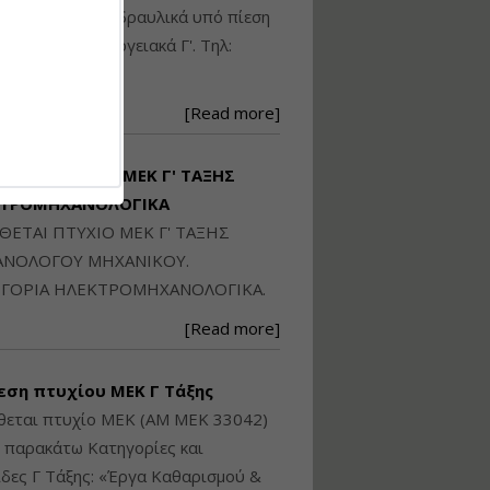
Ηλεκτρονική
ικού: Η/Μ Γ', Υδραυλικά υπό πίεση
Ταυτότητα Κτιρίου/
Αυτοτελούς
ιομηχανικά - Ενεργειακά Γ'. Τηλ:
Διηρημένης
250871
ιδιοκτησίας – Θεωρία
και Πράξη (2024)
[Read more]
Εισηγήτρια:
Αναστασία Μητρακάκη
Τιμή από: €140.00
ΙΘΕΤΑΙ ΠΤΥΧΙΟ ΜΕΚ Γ' ΤΑΞΗΣ
Διάρκεια: 6 ώρες
ΚΤΡΟΜΗΧΑΝΟΛΟΓΙΚΑ
ΙΘΕΤΑΙ ΠΤΥΧΙΟ ΜΕΚ Γ' ΤΑΞΗΣ
Εφαρμογή
ΝΟΛΟΓΟΥ ΜΗΧΑΝΙΚΟΥ.
Πολεοδομικού
ΓΟΡΙΑ ΗΛΕΚΤΡΟΜΗΧΑΝΟΛΟΓΙΚΑ.
Σχεδιασμού Εντός
Ορίων Πόλεων και
[Read more]
Οικισμών και Εκτός
Σχεδίου Δόμησης
εση πτυχίου ΜΕΚ Γ Τάξης
Εισηγήτρια:
Γραμματή Μπακλατσή
θεται πτυχίο ΜΕΚ (ΑΜ ΜΕΚ 33042)
Τιμή από: €145.00
ς παρακάτω Κατηγορίες και
Διάρκεια: 8 ώρες
δες Γ Τάξης: «Έργα Καθαρισμού &