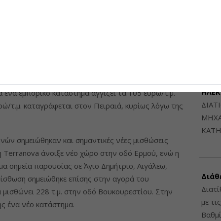
υφίστανται διαπραγματεύσεις με ενδιαφερόμενους
Μηχαν
Β', Β
6948
αστημάτων, τα ενοίκια παραμένουν σχετικά σταθερά
 Συγκεκριμένα, η υψηλότερη τιμή καταγράφεται στην
αία βάση, ενώ ακολουθεί η αγορά της Γλυφάδας, με
ΔΙΑΤ
την Κηφισιά το αντίστοιχο κόστος είναι 110 ευρώ/
ΗΛΕ
ια ένα εμπορικό κατάστημα αγγίζει τα 105 ευρώ/τ.μ.
ΔΙΑΤ
ρώ/τ.μ. καταγράφεται στον Πειραιά, κυρίως λόγω της
ΜΗΧΑ
ΚΑΤΗ
ηνών σημειώθηκαν και σημαντικές νέες μισθώσεις
η Terranova άνοιξε νέο χώρο στην οδό Ερμού, ενώ η
μα σημεία παρουσίας σε Άγιο Δημήτριο, Αιγάλεω,
Διάθ
 μίσθωση σημειώθηκε επίσης στην αγορά του
Διατί
να μισθώνει 228 τ.μ. στην οδό Βουκουρεστίου. Στην
με τι
ης ένα νέο κατάστημα.
Βαθμί