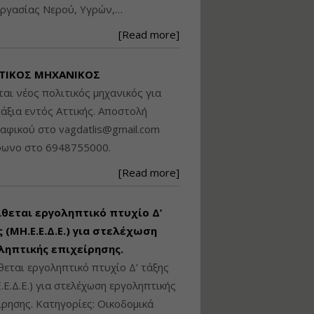
ργασίας Νερού, Υγρών,…
Βασικά στοιχεία
τεχνολογίας
[Read more]
φωτισμού LED και
ανάλυση Συστημάτων
Διαχείρισης
ΤΙΚΟΣ ΜΗΧΑΝΙΚΟΣ
Φωτισμού
ται νέος πολιτικός μηχανικός για
Εισηγητής:
Στέφανος Τουλόγλου
άξια εντός Αττικής. Αποστολή
Τιμή από: €190.00
ραφικού στο
vagdatlis@gmail.com
Διάρκεια: 12 ώρες
φωνο στο 6948755000.
[Read more]
Εκπόνηση Τοπικών και
Ειδικών Πολεοδομικών
Σχεδίων (ΤΠΣ και ΕΠΣ)
ίθεται εργοληπτικό πτυχίο Δ’
 (ΜΗ.Ε.Ε.Δ.Ε.) για στελέχωση
ληπτικής επιχείρησης.
Εισηγητής:
Λάμπρος Κίσσας
θεται εργοληπτικό πτυχίο Δ’ τάξης
Τιμή από: €130.00
.Ε.Δ.Ε.) για στελέχωση εργοληπτικής
Διάρκεια: 6 ώρες
ίρησης. Κατηγορίες: Οικοδομικά