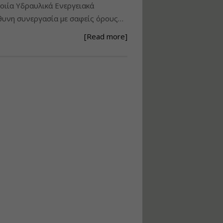
ιία Υδραυλικά Ενεργειακά
Ανάθεση – Εκτέλεση –
υνη συνεργασία με σαφείς όρους…
Επίβλεψη Δημοσίων
Έργων με τον
[Read more]
Ν.4782/2021
Εισηγητής:
Ζήσης Παπασταμάτης
Τιμή από: €220.00
Διάρκεια: 18 ώρες
Σχεδιασμός, μελέτη
και τεχνική
υλοποίηση
φωτοβολταϊκών
συστημάτων για
αυτοπαραγωγή (Net-
metering)
Εισηγητής:
Νικόλαος Παπαναστασίου
Τιμή από: €215.00
Διάρκεια: 16 ώρες