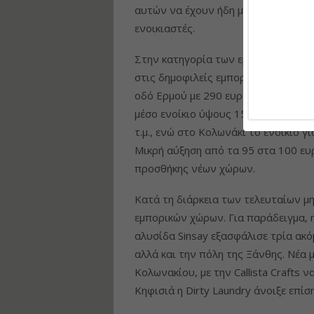
αυτών να έχουν ήδη μισθωτή, ή να 
ενοικιαστές.
Στην κατηγορία των εμπορικών κατ
στις δημοφιλείς εμπορικές πιάτσες.
οδό Ερμού με 290 ευρώ/τ.μ. σε μηνι
μέσο ενοίκιο ύψους 150 ευρώ/τ.μ. Σ
τ.μ., ενώ στο Κολωνάκι το ενοίκιο γ
Μικρή αύξηση από τα 95 στα 100 ευ
προσθήκης νέων χώρων.
Κατά τη διάρκεια των τελευταίων μ
εμπορικών χώρων. Για παράδειγμα, 
αλυσίδα Sinsay εξασφάλισε τρία ακό
αλλά και την πόλη της Ξάνθης. Νέα
Κολωνακίου, με την Callista Crafts 
Κηφισιά η Dirty Laundry άνοιξε επίσ