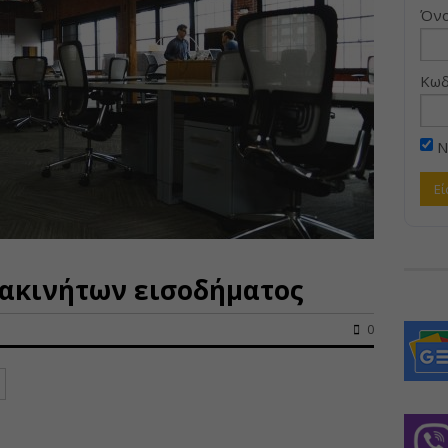
Όνο
Κωδ
Ν
 ακινήτων εισοδήματος
0