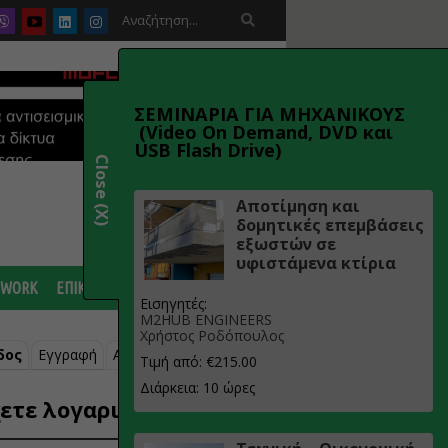

ΣΕΜΙΝΑΡΙΑ ΓΙΑ ΜΗΧΑΝΙΚΟΥΣ
(Video On Demand, DVD και
USB Flash Drive)
Close (X)
Αποτίμηση και
δομητικές επεμβάσεις
εξωστών σε
υφιστάμενα κτίρια
 WORK
ΕΠΙΚΟΙΝΩΝΙΑ
Εισηγητές:
M2HUB ENGINEERS
Χρήστος Ροδόπουλος
δος
Εγγραφή
Ανάκτηση κωδικού
Τιμή από: €215.00
Διάρκεια: 10 ώρες
ετε λογαριασμό;