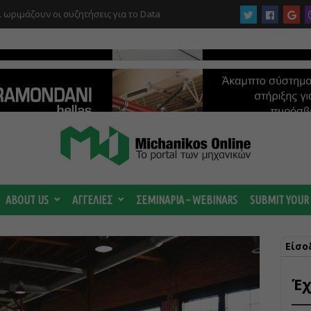
 ωριμάζουν οι συζητήσεις για το Data
 ισχυρή ΔΕΗ
ABOUT US
ΑΓΓΕΛΙΕΣ
ΣΕΜΙΝΑΡΙΑ – WEBINARS
SUBMIT YOUR
Είσο
Έχ