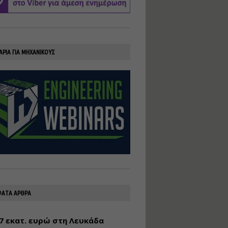
υλοποίηση
φωτοβολταϊκών
συστημάτων για
αυτοπαραγωγή (Net-
Billing)
ΑΡΙΑ ΓΙΑ ΜΗΧΑΝΙΚΟΥΣ
Εισηγητής:
Νικόλαος Παπαναστασίου
Τιμή από: €230.00
Διάρκεια: 16 ώρες
Αρχιτεκτονικός
Σχεδιασμός με το
Rhinoceros
Εισηγητής:
Κυριάκος Γολέμης
Τιμή από: €275.00
Διάρκεια: 18 ώρες
ΑΤΑ ΑΡΘΡΑ
7 εκατ. ευρώ στη Λευκάδα
Σχεδιασμός και