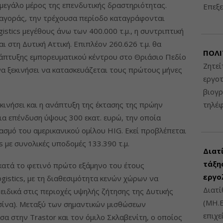
μεγάλο μέρος της επενδυτικής δραστηριότητας.
Επεξε
 αγοράς, την τρέχουσα περίοδο καταγράφονται
stics μεγέθους άνω των 400.000 τ.μ., η συντριπτική
 στη Δυτική Αττική. Επιπλέον 260.626 τ.μ. θα
ΠΟΛΙ
νάπτυξης εμπορευματικού κέντρου στο Θριάσιο Πεδίο
Ζητεί
να ξεκινήσει να κατασκευάζεται τους πρώτους μήνες
εργοτ
βιογ
κινήσει και η ανάπτυξη της έκτασης της πρώην
τηλέ
ια επένδυση ύψους 300 εκατ. ευρώ, την οποία
ιασμό του αμερικανικού ομίλου HIG. Εκεί προβλέπεται
s με συνολικές υποδομές 133.390 τ.μ.
Διατ
τάξης
 κατά το φετινό πρώτο εξάμηνο του έτους
εργο
gistics, με τη διαθεσιμότητα κενών χώρων να
Διατί
 ειδικά στις περιοχές υψηλής ζήτησης της Δυτικής
(ΜΗ.Ε
υσίνα). Μεταξύ των σημαντικών μισθώσεων
επιχε
α στην Trastor και τον όμιλο Σκλαβενίτη, ο οποίος