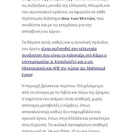
τις συζητήσεις μεταξύ της ελληνικής πλευράς και
του αιγυπτιακού κράτους να αφορούν σε κάθε
περίπτωση διάστημα
άνω των 50 ετών,
που
συνδέεται και με τις εκτιμήσεις για την
απόσβεση του έργου.
Τα θέματα αυτά, καθώς και η συνολική πρόοδος
του έργου
είχαν συζητηθεί στη τελευταία
συνάντηση που είχαν το καλοκαίρι στο Κάιρο ο
επιχειρηματίας Δ. Κοπελούζος και ο υπ.
Ηλεκτρισμού και ΑΠΕ της χώρας Δρ. Mahmoud
Esma
t.
Η περιοχή βρίσκεται περίπου 150 χιλιόμετρα
από τα σύνορα με τη Λιβύη και λόγω της έρημου
η ταχύτητα του ανέμου είναι σταθερή, χωρίς
απότομες μεταβολές («τύρβες», όπως
αποκαλούνται), καθώς δεν παρεμβάλλονται
ορεινοί όγκοι, όπως στην Ελλάδα και γενικότερα
στην Ευρώπη. Τα αιολικά προσφέρουν σταθερή
παραγωγή σε 24ωρη βάση, εξ ου και έχουν