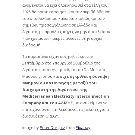
αναμένεται να έχει ολοκληρωθεί στα τέλη του
2025 θα οριστικοποιήσει και την ακριβή όδευση
του υποθαλάσσιου καλωδίου καθώς και των
σημείων προσαιγιάλωσης σε Ελλάδα και
Αίγυπτο, με αρμόδιες πηγές να μην αποκλείουν
– αν χρειαστεί – μικρές αλλαγές στην αρχική
διαδρομή.
Τα παραπάνω είχαν συζητηθεί και τον
Σεπτέμβριο στο Υπουργικό Συμβούλιο της
Αιγύπτου, υπό την προεδρία του Dr. Mustafa
Madbouly, όπου και
είχε εγκριθεί η σύναψη
Μνημονίου Κατανόησης μεταξύ του
Διαχειριστή της Αιγύπτου, της
Mediterranean Electricity Interconnection
Company και του ΑΔΜΗΕ,
με αντικείμενο να
επιταχύνουν οι εμπλεκόμενοι τις μελέτες για τη
διασύνδεση GREGY.
Image by
Peter Dargatz
from
Pixabay