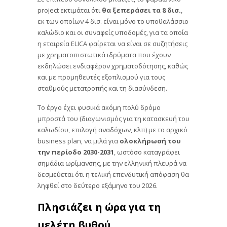
project εκτιμάται ότι
θα ξεπεράσει τα 8 δισ.
,
εκ των οποίων 4 δισ. είναι μόνο το υποθαλάσσιο
καλώδιο και οι συναφείς υποδομές, για τα οποία
η εταιρεία ELICA φαίρεται να είναι σε συζητήσεις
με χρηματοπιστωτικά ιδρύματα που έχουν
εκδηλώσει ενδιαφέρον χρηματοδότησης, καθώς
και με προμηθευτές εξοπλισμού για τους
σταθμούς μετατροπής και τη διασύνδεση.
Το έργο έχει φυσικά ακόμη πολύ δρόμο
μπροστά του (διαγωνισμός για τη κατασκευή του
καλωδίου, επιλογή αναδόχων, κλπ) με το αρχικό
business plan, να μιλά για
ολοκλήρωσή του
την περίοδο 2030-2031
, ωστόσο καταγράφει
σημάδια ωρίμανσης, με την ελληνική πλευρά να
δεσμεύεται ότι η τελική επενδυτική απόφαση θα
ληφθεί στο δεύτερο εξάμηνο του 2026.
Πλησιάζει η ώρα για τη
μελέτη βυθού