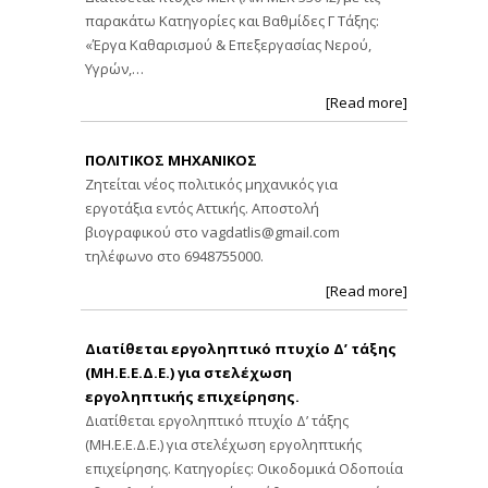
παρακάτω Κατηγορίες και Βαθμίδες Γ Τάξης:
«Έργα Καθαρισμού & Επεξεργασίας Νερού,
Υγρών,…
[Read more]
ΠΟΛΙΤΙΚΟΣ ΜΗΧΑΝΙΚΟΣ
Ζητείται νέος πολιτικός μηχανικός για
εργοτάξια εντός Αττικής. Αποστολή
βιογραφικού στο
vagdatlis@gmail.com
τηλέφωνο στο 6948755000.
[Read more]
Διατίθεται εργοληπτικό πτυχίο Δ’ τάξης
(ΜΗ.Ε.Ε.Δ.Ε.) για στελέχωση
εργοληπτικής επιχείρησης.
Διατίθεται εργοληπτικό πτυχίο Δ’ τάξης
(ΜΗ.Ε.Ε.Δ.Ε.) για στελέχωση εργοληπτικής
επιχείρησης. Κατηγορίες: Οικοδομικά Οδοποιία