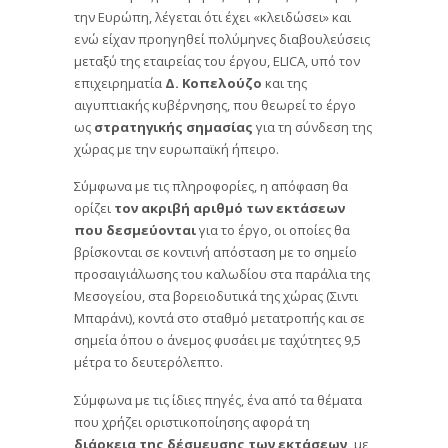
την Ευρώπη, λέγεται ότι έχει «κλειδώσει» και
ενώ είχαν προηγηθεί πολύμηνες διαβουλεύσεις
μεταξύ της εταιρείας του έργου, ELICA, υπό τον
επιχειρηματία
Δ. Κοπελούζο
και της
αιγυπτιακής κυβέρνησης, που θεωρεί το έργο
ως
στρατηγικής σημασίας
για τη σύνδεση της
χώρας με την ευρωπαϊκή ήπειρο.
Σύμφωνα με τις πληροφορίες, η απόφαση θα
ορίζει
τον ακριβή αριθμό των εκτάσεων
που δεσμεύονται
για το έργο, οι οποίες θα
βρίσκονται σε κοντινή απόσταση με το σημείο
προσαιγιάλωσης του καλωδίου στα παράλια της
Μεσογείου, στα βορειοδυτικά της χώρας (Σιντι
Μπαράνι), κοντά στο σταθμό μετατροπής και σε
σημεία όπου ο άνεμος φυσάει με ταχύτητες 9,5
μέτρα το δευτερόλεπτο.
Σύμφωνα με τις ίδιες πηγές, ένα από τα θέματα
που χρήζει οριστικοποίησης αφορά τη
διάρκεια της δέσμευσης των εκτάσεων,
με