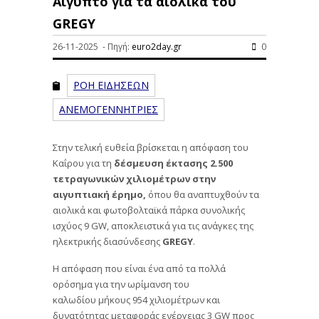
Αίγυπτο για τα αιολικά του
GREGY
26-11-2025 - Πηγή:
euro2day.gr
0
ΡΟΗ ΕΙΔΗΣΕΩΝ
ΑΝΕΜΟΓΕΝΝΗΤΡΙΕΣ
Στην τελική ευθεία βρίσκεται η απόφαση του
Καΐρου για τη
δέσμευση έκτασης 2.500
τετραγωνικών χιλιομέτρων στην
αιγυπτιακή έρημο,
όπου θα αναπτυχθούν τα
αιολικά και φωτοβολταϊκά πάρκα συνολικής
ισχύος 9 GW, αποκλειστικά για τις ανάγκες της
ηλεκτρικής διασύνδεσης
GREGY
.
Η απόφαση που είναι ένα από τα πολλά
ορόσημα για την ωρίμανση του
καλωδίου μήκους 954 χιλιομέτρων και
δυνατότητας μεταφοράς ενέργειας 3 GW προς