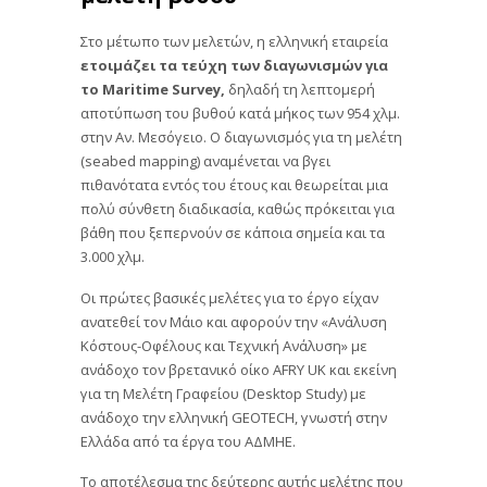
Στο μέτωπο των μελετών, η ελληνική εταιρεία
ετοιμάζει τα τεύχη των διαγωνισμών για
το Maritime Survey,
δηλαδή τη λεπτομερή
αποτύπωση του βυθού κατά μήκος των 954 χλμ.
στην Αν. Μεσόγειο. Ο διαγωνισμός για τη μελέτη
(seabed mapping) αναμένεται να βγει
πιθανότατα εντός του έτους και θεωρείται μια
πολύ σύνθετη διαδικασία, καθώς πρόκειται για
βάθη που ξεπερνούν σε κάποια σημεία και τα
3.000 χλμ.
Οι πρώτες βασικές μελέτες για το έργο είχαν
ανατεθεί τον Μάιο και αφορούν την «Ανάλυση
Κόστους-Οφέλους και Τεχνική Ανάλυση» με
ανάδοχο τον βρετανικό οίκο AFRY UK και εκείνη
για τη Μελέτη Γραφείου (Desktop Study) με
ανάδοχο την ελληνική GEOTECH, γνωστή στην
Ελλάδα από τα έργα του ΑΔΜΗΕ.
Το αποτέλεσμα της δεύτερης αυτής μελέτης που