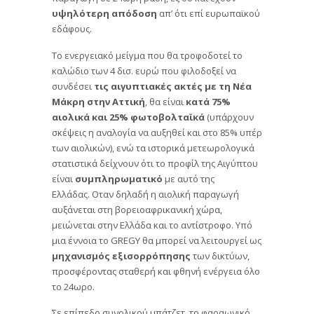
υψηλότερη απόδοση
απ’ ότι επί ευρωπαϊκού
εδάφους.
Το ενεργειακό μείγμα που θα τροφοδοτεί το
καλώδιο των 4 δισ. ευρώ που φιλοδοξεί να
συνδέσει
τις αιγυπτιακές ακτές με τη Νέα
Μάκρη στην Αττική
, θα είναι
κατά 75%
αιολικά και 25% φωτοβολταϊκά
(υπάρχουν
σκέψεις η αναλογία να αυξηθεί και στο 85% υπέρ
των αιολικών), ενώ τα ιστορικά μετεωρολογικά
στατιστικά δείχνουν ότι το προφίλ της Αιγύπτου
είναι
συμπληρωματικό
με αυτό της
Ελλάδας. Οταν δηλαδή η αιολική παραγωγή
αυξάνεται στη βορειοαφρικανική χώρα,
μειώνεται στην Ελλάδα και το αντίστροφο. Υπό
μια έννοια το GREGY θα μπορεί να λειτουργεί ως
μηχανισμός εξισορρόπησης
των δικτύων,
προσφέροντας σταθερή και φθηνή ενέργεια όλο
το 24ωρο.
Σε επίπεδο συνολικού μπάτζετ, το φαραωνικό