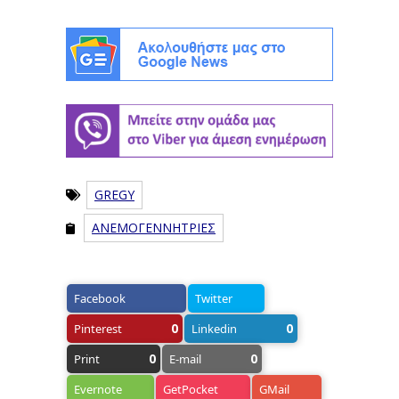
GREGY
ΑΝΕΜΟΓΕΝΝΗΤΡΙΕΣ
Facebook
Twitter
0
0
Pinterest
Linkedin
0
0
Print
E-mail
Evernote
GetPocket
GMail