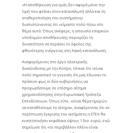
«Η αποθήκευση για εμάς δεν αφορά μόνο την
τιμή που φτάνει στον καταναλωτή αλλά και τη
σταθεροποίηση του συστήματος»
διαπιστώνοντας ότι «είμαστε πολύ πίσω στο
θέμα αυτό. Όπως ανέφερε, η απουσία επαρκών
υποδομών αποθήκευσης περιορίζει τη
δυνατότητα να περάσει το όφελος της
φθηνότερης ενέργειας στη λαϊκή κατανάλωση.
Αναφερόμενος στο έργο ηλεκτρικής
διασύνδεσης με την Κύπρο, τόνισε ότι «είναι
πολύ σημαντικό το γεγονός ότι μας έδωσαν το
πράσινο φως οι δύο κυβερνήσεις να
προχωρήσουμε σε επίσημο αίτημα
χρηματοδότησης στην Ευρωπαϊκή Τράπεζα
Επενδύσεων». Όπως είπε, «είναι θέμα ημερών
να καταθέσουμε το αίτημα», αναφέροντας ότι σε
περίπτωση έγκρισης του αιτήματος η ΕΤΕπ θα
κινητοποιήσει κεφάλαια ύψους 1 δισ. ευρώ, ενώ
σημείωσε ότι «το περιβάλλον πλέον είναι