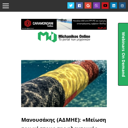

Webinars On Demand
Μανουσάκης (ΑΔΜΗΕ): «Μείωση