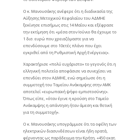
Ο κ. Μανουσάκης ανέφερε ότι η διαδικασία της
Αύξησης Μετοχικού Κεφαλαίου του ΑΔΜΗΕ
ξεκίνησε επισήμως στις 14 Μαΐου και εξέφρασε
την εκτίμηση ότι «μέσα στον Ιούνιο θα έχουμε το
1 δισ. ευρώ που χρειαζόμαστε για να
επενδύσουμε στο 10ετές πλάνο που έχει
εγκριθεί από τη Ρυθμιστική Αρχή Ενέργειας».
Χαρακτήρισε «πολύ ευχάριστο» το γεγονός ότι η
ελληνική πολιτεία αποφάσισε να συνεχίσει να
επενδύει στον ΑΔΜΗΕ, ενώ σημείωσε ότι η
συμμετοχή του Ταμείου Ανάκαμψης στην ΑΜΚ
αποτελεί «ευρωπαϊκή ψήφο εμπιστοσύνης».
Όπως είπε, «όταν έγινε η κρούση στο Ταμείο
Ανάκαμψης η απάντηση ήταν άμεση και θετική
για τη συμμετοχή».
Ο κ. Μανουσάκης υπογράμμισε ότι τα οφέλη των
ηλεκτρικών διασυνδέσεων είναι ήδη ορατά,
φέρνοντας ως παράδειγμα την Κρήτη. «450 εκατ.