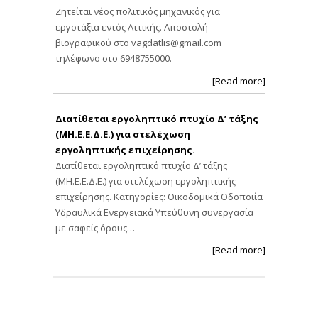
Ζητείται νέος πολιτικός μηχανικός για
εργοτάξια εντός Αττικής. Αποστολή
βιογραφικού στο
vagdatlis@gmail.com
τηλέφωνο στο 6948755000.
[Read more]
Διατίθεται εργοληπτικό πτυχίο Δ’ τάξης
(ΜΗ.Ε.Ε.Δ.Ε.) για στελέχωση
εργοληπτικής επιχείρησης.
Διατίθεται εργοληπτικό πτυχίο Δ’ τάξης
(ΜΗ.Ε.Ε.Δ.Ε.) για στελέχωση εργοληπτικής
επιχείρησης. Κατηγορίες: Οικοδομικά Οδοποιία
Υδραυλικά Ενεργειακά Υπεύθυνη συνεργασία
με σαφείς όρους…
[Read more]