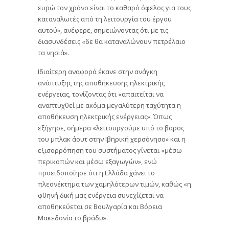
ευρώ τον χρόνο είναι το καθαρό όφελος για τους
καταναλωτές από τη λειτουργία του έργου
αυτού», ανέφερε, σημειώνοντας ότι με τις
διασυνδέσεις «δε θα καταναλώνουν πετρέλαιο
τα νησιά».
Ιδιαίτερη αναφορά έκανε στην ανάγκη
ανάπτυξης της αποθήκευσης ηλεκτρικής
ενέργειας, τονίζοντας ότι «απαιτείται να
αναπτυχθεί με ακόμα μεγαλύτερη ταχύτητα η
αποθήκευση ηλεκτρικής ενέργειας». Όπως
εξήγησε, σήμερα «λειτουργούμε υπό το βάρος
του μπλακ άουτ στην Ιβηρική χερσόνησο» και η
εξισορρόπηση του συστήματος γίνεται «μέσω
περικοπών και μέσω εξαγωγών», ενώ
προειδοποίησε ότι η Ελλάδα χάνει το
πλεονέκτημα των χαμηλότερων τιμών, καθώς «η
φθηνή δική μας ενέργεια συνεχίζεται να
αποθηκεύεται σε Βουλγαρία και Βόρεια
Μακεδονία το βράδυ».