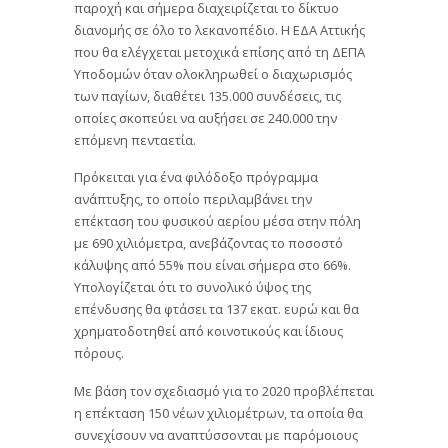
παροχή και σήμερα διαχειρίζεται το δίκτυο
διανομής σε όλο το λεκανοπέδιο. Η ΕΔΑ Αττικής
που θα ελέγχεται μετοχικά επίσης από τη ΔΕΠΑ
Υποδομών όταν ολοκληρωθεί ο διαχωρισμός
των παγίων, διαθέτει 135.000 συνδέσεις, τις
οποίες σκοπεύει να αυξήσει σε 240.000 την
επόμενη πενταετία.
Πρόκειται για ένα φιλόδοξο πρόγραμμα
ανάπτυξης, το οποίο περιλαμβάνει την
επέκταση του φυσικού αερίου μέσα στην πόλη
με 690 χιλιόμετρα, ανεβάζοντας το ποσοστό
κάλυψης από 55% που είναι σήμερα στο 66%.
Υπολογίζεται ότι το συνολικό ύψος της
επένδυσης θα φτάσει τα 137 εκατ. ευρώ και θα
χρηματοδοτηθεί από κοινοτικούς και ίδιους
πόρους.
Με βάση τον σχεδιασμό για το 2020 προβλέπεται
η επέκταση 150 νέων χιλιομέτρων, τα οποία θα
συνεχίσουν να αναπτύσσονται με παρόμοιους