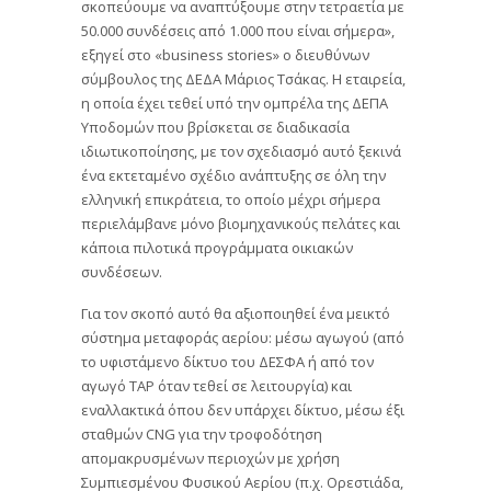
σκοπεύουμε να αναπτύξουμε στην τετραετία με
50.000 συνδέσεις από 1.000 που είναι σήμερα»,
εξηγεί στο «business stories» ο διευθύνων
σύμβουλος της ΔΕΔΑ Μάριος Τσάκας. Η εταιρεία,
η οποία έχει τεθεί υπό την ομπρέλα της ΔΕΠΑ
Υποδομών που βρίσκεται σε διαδικασία
ιδιωτικοποίησης, με τον σχεδιασμό αυτό ξεκινά
ένα εκτεταμένο σχέδιο ανάπτυξης σε όλη την
ελληνική επικράτεια, το οποίο μέχρι σήμερα
περιελάμβανε μόνο βιομηχανικούς πελάτες και
κάποια πιλοτικά προγράμματα οικιακών
συνδέσεων.
Για τον σκοπό αυτό θα αξιοποιηθεί ένα μεικτό
σύστημα μεταφοράς αερίου: μέσω αγωγού (από
το υφιστάμενο δίκτυο του ΔΕΣΦΑ ή από τον
αγωγό ΤΑΡ όταν τεθεί σε λειτουργία) και
εναλλακτικά όπου δεν υπάρχει δίκτυο, μέσω έξι
σταθμών CNG για την τροφοδότηση
απομακρυσμένων περιοχών με χρήση
Συμπιεσμένου Φυσικού Αερίου (π.χ. Ορεστιάδα,