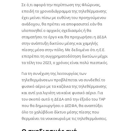
Σε ό,τι αφορά την περίπτωση της Φλώρινας,
επειδή το χρονοδιάγραμμα της τηλεθέρμανσης
έχει μείνει πίσω με ευθύνη του προηγούμενου
ανάδοχου, θα πρέπει να αποφασιστεί εάν θα
υλοποιηθεί ο αρχικός σχεδιασμός ή θα
σταματήσει το έργο και θα προχωρήσει η ΔΕΔΑ
στην ανάπτυξη δικτύου μέσης και χαμηλής
πίεσης μέσα στην πόλη. Με δεδομένο ότι η Ε.Ε.
επιτρέπει τη συγχρηματοδότηση δικτύων μέχρι
τα τέλη του 2023, ο χρόνος είναι πολύ πιεστικός.
Για τη συνέχιση της λειτουργίας των
τηλεθερμάνσεων προβλέπεται να συνδεθεί το
φυσικό αέριο με τα καζάνια της τηλεθέρμανσης
και αντί για λιγνίτη να καίνε φυσικό αέριο. Για
τον σκοπό αυτό η ΔΕΔΑ από την έξοδο του TAP
που θα δημιουργήσει ο ΔΕΣΦΑ, θα αναπτύξει
όλο το χαλύβδινο δίκτυο μέσης πίεσης που
θερμαίνει τα νοικοκυριά με τις τηλεθερμάνσεις.
Ο σχεδιασμός ανά