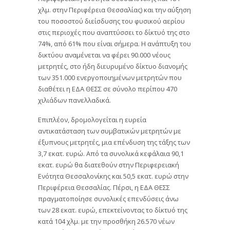
χλμ. στην Περιφέρεια Θεσσαλίας) και την αύξηση
του ποσοστού διείσδυσης του φυσικού αερίου
στις περιοχές που αναπτύσσει το δίκτυό της στο
74%, από 61% που είναι σήμερα. Η ανάπτυξη του
δικτύου αναμένεται να φέρει 90.000 νέους
μετρητές, στο ήδη διευρυμένο δίκτυο διανομής
των 351.000 ενεργοποιημένων μετρητών που
διαθέτει η ΕΔΑ ΘΕΣΣ σε σύνολο περίπου 470
χιλιάδων πανελλαδικά.
Επιπλέον, δρομολογείται η ευρεία
αντικατάσταση των συμβατικών μετρητών με
έξυπνους μετρητές, μια επένδυση της τάξης των
3,7 εκατ. ευρώ. Από τα συνολικά κεφάλαια 90,1
εκατ. ευρώ θα διατεθούν στην Περιφερειακή
Ενότητα Θεσσαλονίκης και 50,5 εκατ. ευρώ στην
Περιφέρεια Θεσσαλίας. Πέρσι, η ΕΔΑ ΘΕΣΣ
πραγματοποίησε συνολικές επενδύσεις άνω
των 28 εκατ. ευρώ, επεκτείνοντας το δίκτυό της
κατά 104 χλμ. με την προσθήκη 26.570 νέων