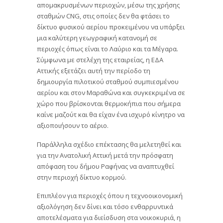
απομακρυσμένων περιοχών, μέσω της χρήσης
σταθμών CNG, στις οποίες δεν θα φτάσει το
δίκτυο φυσικού αερίου προκειμένου να υπάρξει
μια καλύτερη γεωγραφική κατανομή σε
περιοχές όπως είναι το Λαύριο και τα Μέγαρα.
Σύμφωνα με στελέχη της εταιρείας, η ΕΔΑ
Αττικής εξετάζει αυτή την περίοδο τη
δημιουργία πιλοτικού σταθμού συμπιεσμένου
αερίου και στον Μαραθώνα και συγκεκριμένα σε
χώρο που βρίσκονται θερμοκήπια που σήμερα
καίνε μαζούτ και θα είχαν ένα ισχυρό κίνητρο να
αξιοποιήσουν το αέριο.
Παράλληλα σχέδιο επέκτασης θα μελετηθεί και
για την Ανατολική Αττική μετά την πρόσφατη
απόφαση του δήμου Ραφήνας να αναπτυχθεί
στην περιοχή δίκτυο κορμού.
Επιπλέον για περιοχές όπου η τεχνοοικονομική
αξιολόγηση δεν δίνει και τόσο ενθαρρυντικά
αποτελέσματα για διείσδυση στα νοικοκυριά, η