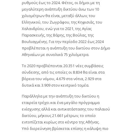
ρυθμούς έως το 2024. Φέτος, οι δήμοι με τη
μεγαλύτερη ανάπτυξη δικτύου άνω των 10
χιλιομέτρων θα είναι, μεταξύ άλλων, του
Ελληνικού, του Ζωγράφου, της Κηφισιάς, του
Χαλανδρίου, ενώ για το 2021, της Αγίας
Παρασκευής, της Βάρης, της Βούλας, της
Βουλιαγμένης. Για την περίοδο 2022 έως 2024
προβλέπεται η ανάπτυξη του δικτύου στον Δήμο
Αθηναίων με συνολικά 75 χιλιόμετρα.
Το 2020 προβλέπονται 20.351 νέες συμβάσεις
σύνδεσης, από τις οποίες οι 8.834 θα είναι στα
βόρεια του νόμου, 4.679 στα νότια, 2.929 στα
δυτικά και 3.909 στον κεντρικό τομέα.
Παράλληλα με την ανάπτυξη του δικτύου η
εταιρεία τρέχει και ένα μεγάλο πρόγραμμα
ενίσχυσης αλλά και αντικατάστασης του παλαιού
δικτύου, μήκους 21.661 μέτρων, το οποίο
εντοπίζεται κυρίως στο κέντρο της Αθήνας.
Υπό διερεύνηση βρίσκεται επίσης η κάλυψη πιο