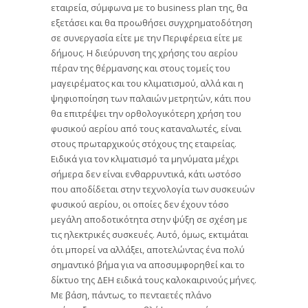
εταιρεία, σύμφωνα με το business plan της, θα
εξετάσει και θα προωθήσει συγχρηματοδότηση
σε συνεργασία είτε με την Περιφέρεια είτε με
δήμους. Η διεύρυνση της χρήσης του αερίου
πέραν της θέρμανσης και στους τομείς του
μαγειρέματος και του κλιματισμού, αλλά και η
ψηφιοποίηση των παλαιών μετρητών, κάτι που
θα επιτρέψει την ορθολογικότερη χρήση του
φυσικού αερίου από τους καταναλωτές, είναι
στους πρωταρχικούς στόχους της εταιρείας.
Ειδικά για τον κλιματισμό τα μηνύματα μέχρι
σήμερα δεν είναι ενθαρρυντικά, κάτι ωστόσο
που αποδίδεται στην τεχνολογία των συσκευών
φυσικού αερίου, οι οποίες δεν έχουν τόσο
μεγάλη αποδοτικότητα στην ψύξη σε σχέση με
τις ηλεκτρικές συσκευές. Αυτό, όμως, εκτιμάται
ότι μπορεί να αλλάξει, αποτελώντας ένα πολύ
σημαντικό βήμα για να αποσυμφορηθεί και το
δίκτυο της ΔΕΗ ειδικά τους καλοκαιρινούς μήνες.
Με βάση, πάντως, το πενταετές πλάνο