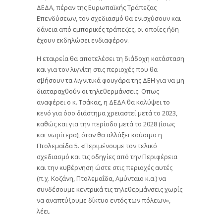
ΔΕΔΑ, πέραν της Ευρωπαϊκής Τράπεζας
Επενδύσεων, τον σχεδιασμό θα ενισχύσουν και
δάνεια από εμπορικές τράπεζες, οι οποίες ήδη
έχουν εκδηλώσει ενδιαφέρον.
Η εταιρεία θα αποτελέσει τη διάδοχη κατάσταση
και για τον λιγνίτη στις περιοχές που θα
σβήσουν τα λιγνιτικά φουγάρα της ΔΕΗ για να μη
διαταραχθούν οι τηλεθερμάνσεις. Οπως
αναφέρει ο κ. Τσάκας, η ΔΕΔΑ θα καλύψει το
κενό για όσο διάστημα χρειαστεί μετά το 2023,
καθώς και για την περίοδο μετά το 2028 (ίσως
και νωρίτερα), όταν θα αλλάξει καύσιμο η
Πτολεμαΐδα 5. «Περιμένουμε τον τελικό
σχεδιασμό και τις οδηγίες από την Περιφέρεια
και την κυβέρνηση ώστε στις περιοχές αυτές
(π.χ. Κοζάνη, Πτολεμαΐδα, Αμύνταιο κ.α.) να
συνδέσουμε κεντρικά τις τηλεθερμάνσεις χωρίς
να αναπτύξουμε δίκτυο εντός των πόλεων»,
λέει.