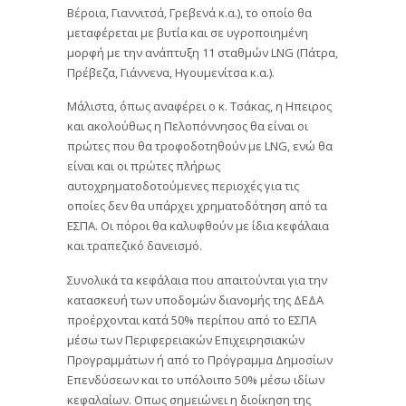
Βέροια, Γιαννιτσά, Γρεβενά κ.α.), το οποίο θα
μεταφέρεται με βυτία και σε υγροποιημένη
μορφή με την ανάπτυξη 11 σταθμών LNG (Πάτρα,
Πρέβεζα, Γιάννενα, Ηγουμενίτσα κ.α.).
Μάλιστα, όπως αναφέρει ο κ. Τσάκας, η Ηπειρος
και ακολούθως η Πελοπόννησος θα είναι οι
πρώτες που θα τροφοδοτηθούν με LNG, ενώ θα
είναι και οι πρώτες πλήρως
αυτοχρηματοδοτούμενες περιοχές για τις
οποίες δεν θα υπάρχει χρηματοδότηση από τα
ΕΣΠΑ. Οι πόροι θα καλυφθούν με ίδια κεφάλαια
και τραπεζικό δανεισμό.
Συνολικά τα κεφάλαια που απαιτούνται για την
κατασκευή των υποδομών διανομής της ΔΕΔΑ
προέρχονται κατά 50% περίπου από το ΕΣΠΑ
μέσω των Περιφερειακών Επιχειρησιακών
Προγραμμάτων ή από το Πρόγραμμα Δημοσίων
Επενδύσεων και το υπόλοιπο 50% μέσω ιδίων
κεφαλαίων. Οπως σημειώνει η διοίκηση της