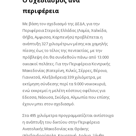
περιφέρεια
Με βάση τον σχεδιασμό της ΔΕΔΑ, για την
Περιφέρεια Στερεάς Ελλάδας (Λαμία, Χαλκίδα,
Θήβα, Αμφισσα, Καρπενήσι) προβλέπεται η
ανάπτυξη 327 χιλιομέτρων μέσης και χαμηλής
πίεσης έως το τέλος της πενταετίας, με την
πρόβλεψη ότι θα συνδεθούν πάνω από 13.000
οικιακοί πελάτες. Για την Περιφέρεια Κεντρικής
Μακεδονίας (Κατερίνη, Κιλκίς, Σέρρες, Βέροια,
Γιαννιτσά, Αλεξάνδρεια) 339 χιλιόμετρα, με
εκτίμηση σύνδεσης περί τα 9.000 νοικοκυριά,
ενώ εκκρεμεί η μελέτη κόστους-οφέλους για
Εδεσσα, Νάουσα, Σκύδρα, Αλμωπία που επίσης
έχουν μπει στον σχεδιασμό.
Στα 495 χιλιόμετρα προγραμματίζεται αντίστοιχα
η ανάπτυξη του δικτύου στην Περιφέρεια
Ανατολικής Μακεδονίας και Θράκης
(Αλεξανδρούπολη, Κομοτηνή, Δράμα, Ξάνθη,