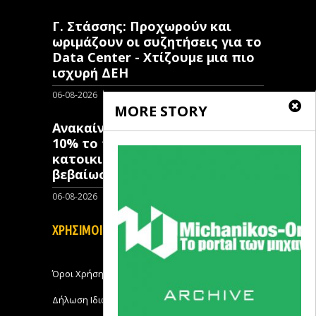
Γ. Στάσσης: Προχωρούν και
ωριμάζουν οι συζητήσεις για το
Data Center - Χτίζουμε μια πιο
ισχυρή ΔΕΗ
06-08-2026
0
MORE STORY
Ανακαίνιση Κατοικίας: Μόλις
10% το ποσοστό των κλειστών
κατοικιών που έχουν λάβει
βεβαίωση ένταξης
06-08-2026
0
ΧΡΗΣΙΜΟΙ ΣΥΝΔΕΣΜΟΙ
Όροι Χρήσης
Δήλωση Ιδιωτικότητας