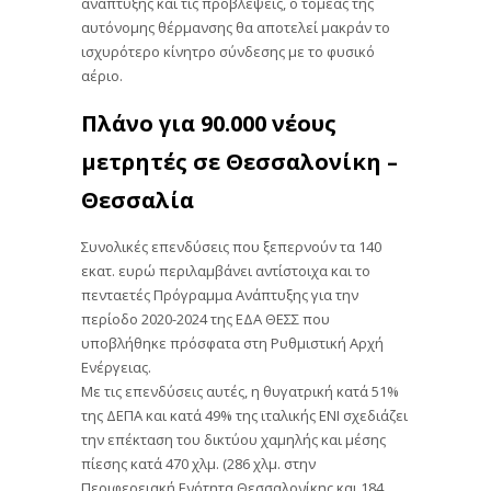
ανάπτυξης και τις προβλέψεις, ο τομέας της
αυτόνομης θέρμανσης θα αποτελεί μακράν το
ισχυρότερο κίνητρο σύνδεσης με το φυσικό
αέριο.
Πλάνο για 90.000 νέους
μετρητές σε Θεσσαλονίκη –
Θεσσαλία
Συνολικές επενδύσεις που ξεπερνούν τα 140
εκατ. ευρώ περιλαμβάνει αντίστοιχα και το
πενταετές Πρόγραμμα Ανάπτυξης για την
περίοδο 2020-2024 της ΕΔΑ ΘΕΣΣ που
υποβλήθηκε πρόσφατα στη Ρυθμιστική Αρχή
Ενέργειας.
Με τις επενδύσεις αυτές, η θυγατρική κατά 51%
της ΔΕΠΑ και κατά 49% της ιταλικής ΕΝΙ σχεδιάζει
την επέκταση του δικτύου χαμηλής και μέσης
πίεσης κατά 470 χλμ. (286 χλμ. στην
Περιφερειακή Ενότητα Θεσσαλονίκης και 184