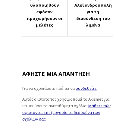
υλοποιηθούν
Αλεξανδρούπολη
εφόσον
για τη
προχωρήσουν οι
διασύνδεση του
μελέτες
λιμένα
ΑΦΉΣΤΕ ΜΙΑ ΑΠΆΝΤΗΣΗ
Για να σχολιάσετε πρέπει να
συνδεθείτε
.
Αυτός ο ιστότοπος χρησιμοποιεί το Akismet για
να μειώσει τα ανεπιθύμητα σχόλια.
Μάθετε πώς
υφίστανται επεξεργασία τα δεδομένα των
σχολίων σας
.