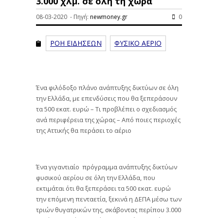
3.000 χλμ. σε όλη τη χώρα
08-03-2020 - Πηγή:
newmoney.gr
0
ΡΟΗ ΕΙΔΗΣΕΩΝ
ΦΥΣΙΚΟ ΑΕΡΙΟ
Ένα φιλόδοξο πλάνο ανάπτυξης δικτύων σε όλη
την Ελλάδα, με επενδύσεις που θα ξεπεράσουν
τα 500 εκατ. ευρώ – Τι προβλέπει ο σχεδιασμός
ανά περιφέρεια της χώρας – Από ποιες περιοχές
της Αττικής θα περάσει το αέριο
Ένα γιγαντιαίο πρόγραμμα ανάπτυξης δικτύων
φυσικού αερίου σε όλη την Ελλάδα, που
εκτιμάται ότι θα ξεπεράσει τα 500 εκατ. ευρώ
την επόμενη πενταετία, ξεκινά η ΔΕΠΑ μέσω των
τριών θυγατρικών της, σκάβοντας περίπου 3.000