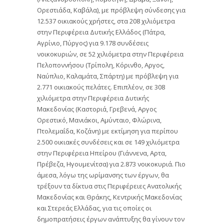
Ορεστιάδα, Καβάλα), με πρόβλεψη σύνδεσης για
12.537 οικιακούς χρήστες, στα 208 χιλιόμετρα
στην Περιφέρεια Δυτικής Ελλάδος (Πάτρα,
Αγρίνιο, Πύργος) για 9.178 συνδέσεις
νοικοκυριών, σε 52 χιλιόμετρα στην Περιφέρεια
Πελοποννήσου (Τρίπολη, Κόρινθο, Αργος,
Ναύπλιο, Καλαμάτα, Σπάρτη) με πρόβλεψη για
2.771 οικιακούς πελάτες. Επιπλέον, σε 308
χιλιόμετρα στην Περιφέρεια Δυτικής
Μακεδονίας (Καστοριά, Γρεβενά, Αργος
Ορεστικό, Μανιάκοι, Αμύνταιο, Φλώρινα,
Πτολεμαΐδα, Κοζάνη) με εκτίμηση για περίπου
2.500 οικιακές συνδέσεις και σε 149 χιλιόμετρα
στην Περιφέρεια Ηπείρου (Γιάννενα, Αρτα,
Πρέβεζα, Ηγουμενίτσα) για 2.873 νοικοκυριά. Πιο
άμεσα, λόγω της ωρίμανσης των έργων, θα
τρέξουν τα δίκτυα στις Περιφέρειες Ανατολικής
Μακεδονίας και Θράκης, Κεντρικής Μακεδονίας
και Στερεάς Ελλάδας, για τις οποίες οι
δημοπρατήσεις έργων ανάπτυξης θα γίνουν τον