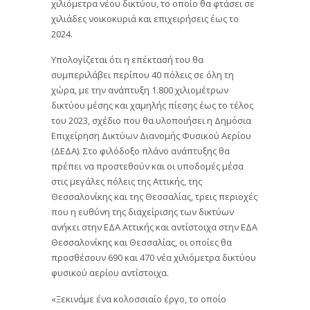
χιλιόμετρα νέου δικτύου, το οποίο θα φτάσει σε
χιλιάδες νοικοκυριά και επιχειρήσεις έως το
2024.
Υπολογίζεται ότι η επέκτασή του θα
συμπεριλάβει περίπου 40 πόλεις σε όλη τη
χώρα, με την ανάπτυξη 1.800 χιλιομέτρων
δικτύου μέσης και χαμηλής πίεσης έως το τέλος
του 2023, σχέδιο που θα υλοποιήσει η Δημόσια
Επιχείρηση Δικτύων Διανομής Φυσικού Αερίου
(ΔΕΔΑ). Στο φιλόδοξο πλάνο ανάπτυξης θα
πρέπει να προστεθούν και οι υποδομές μέσα
στις μεγάλες πόλεις της Αττικής, της
Θεσσαλονίκης και της Θεσσαλίας, τρεις περιοχές
που η ευθύνη της διαχείρισης των δικτύων
ανήκει στην ΕΔΑ Αττικής και αντίστοιχα στην ΕΔΑ
Θεσσαλονίκης και Θεσσαλίας, οι οποίες θα
προσθέσουν 690 και 470 νέα χιλιόμετρα δικτύου
φυσικού αερίου αντίστοιχα.
«Ξεκινάμε ένα κολοσσιαίο έργο, το οποίο