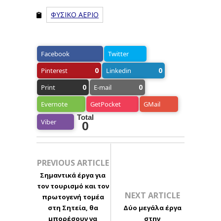
ΦΥΣΙΚΟ ΑΕΡΙΟ
Facebook
Twitter
0
0
Pinterest
Linkedin
0
0
Print
E-mail
Evernote
GetPocket
GMail
Total
Viber
0
PREVIOUS ARTICLE
Σημαντικά έργα για
τον τουρισμό και τον
NEXT ARTICLE
πρωτογενή τομέα
στη Σητεία, θα
Δύο μεγάλα έργα
μπορέσουν να
στην