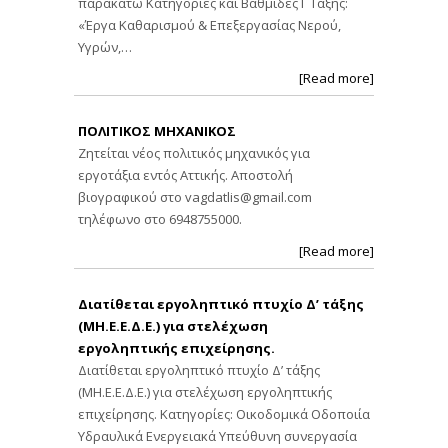
παρακάτω Κατηγορίες και Βαθμίδες Γ Τάξης:
«Έργα Καθαρισμού & Επεξεργασίας Νερού,
Υγρών,…
[Read more]
ΠΟΛΙΤΙΚΟΣ ΜΗΧΑΝΙΚΟΣ
Ζητείται νέος πολιτικός μηχανικός για
εργοτάξια εντός Αττικής. Αποστολή
βιογραφικού στο
vagdatlis@gmail.com
τηλέφωνο στο 6948755000.
[Read more]
Διατίθεται εργοληπτικό πτυχίο Δ’ τάξης
(ΜΗ.Ε.Ε.Δ.Ε.) για στελέχωση
εργοληπτικής επιχείρησης.
Διατίθεται εργοληπτικό πτυχίο Δ’ τάξης
(ΜΗ.Ε.Ε.Δ.Ε.) για στελέχωση εργοληπτικής
επιχείρησης. Κατηγορίες: Οικοδομικά Οδοποιία
Υδραυλικά Ενεργειακά Υπεύθυνη συνεργασία