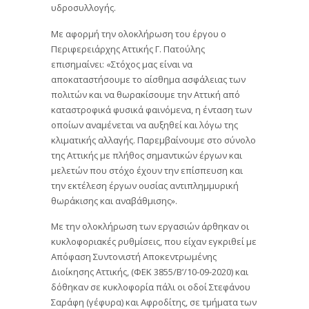
υδροσυλλογής.
Με αφορμή την ολοκλήρωση του έργου ο
Περιφερειάρχης Αττικής Γ. Πατούλης
επισημαίνει: «Στόχος μας είναι να
αποκαταστήσουμε το αίσθημα ασφάλειας των
πολιτών και να θωρακίσουμε την Αττική από
καταστροφικά φυσικά φαινόμενα, η ένταση των
οποίων αναμένεται να αυξηθεί και λόγω της
κλιματικής αλλαγής. Παρεμβαίνουμε στο σύνολο
της Αττικής με πλήθος σημαντικών έργων και
μελετών που στόχο έχουν την επίσπευση και
την εκτέλεση έργων ουσίας αντιπλημμυρική
θωράκισης και αναβάθμισης».
Με την ολοκλήρωση των εργασιών άρθηκαν οι
κυκλοφοριακές ρυθμίσεις, που είχαν εγκριθεί με
Απόφαση Συντονιστή Αποκεντρωμένης
Διοίκησης Αττικής, (ΦΕΚ 3855/Β’/10-09-2020) και
δόθηκαν σε κυκλοφορία πάλι οι οδοί Στεφάνου
Σαράφη (γέφυρα) και Αφροδίτης, σε τμήματα των