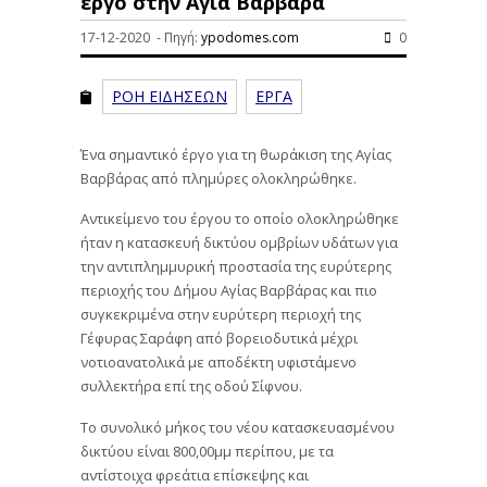
έργο στην Αγία Βαρβάρα
17-12-2020 - Πηγή:
ypodomes.com
0
ΡΟΗ ΕΙΔΗΣΕΩΝ
ΕΡΓΑ
Ένα σημαντικό έργο για τη θωράκιση της Αγίας
Βαρβάρας από πλημύρες ολοκληρώθηκε.
Αντικείμενο του έργου το οποίο ολοκληρώθηκε
ήταν η κατασκευή δικτύου ομβρίων υδάτων για
την αντιπλημμυρική προστασία της ευρύτερης
περιοχής του Δήμου Αγίας Βαρβάρας και πιο
συγκεκριμένα στην ευρύτερη περιοχή της
Γέφυρας Σαράφη από βορειοδυτικά μέχρι
νοτιοανατολικά με αποδέκτη υφιστάμενο
συλλεκτήρα επί της οδού Σίφνου.
Το συνολικό μήκος του νέου κατασκευασμένου
δικτύου είναι 800,00μμ περίπου, με τα
αντίστοιχα φρεάτια επίσκεψης και