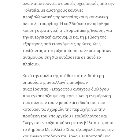
υλών απαιτούνται ο σωστός σχεδιασμός από την
Πολιτεία, με αυστηρούς κανόνες
περιβαλλοντικής προστασίας και η κοινωνική
άδεια λειτουργίας». Η κα Σδούκου αναφέρθηκε
και στη στρατηγική της Ευρωπαϊκής Ένωσης για
την ενεργειακή αυτονομία και τη μείωση της
εξάρτησης από εισαγόμενες πρώτες ύλες,
τονίζοντας ότι «η αξιοποίηση των κοιτασμάτων
αντιμονίου στη Χίο εντάσσεται σε αυτό το
πλαίσιο».
Κατά την ομιλία της στάθηκε στην ιδιαίτερη
σημασία της ανταλλαγής απόψεων
αναφέροντας: «Στόχος του ανοιχτού διαλόγου
που εγκαινιάζουμε σήμερα, είναι η ενημέρωση
των πολιτών του νησιού και ειδικότερα των
κατοίκων των χωριών της περιοχής, για την
πρόθεση του Υπουργείου Περιβάλλοντος και
Ενέργειας να αξιοποιήσει με τον βέλτιστο τρόπο
το Δημόσιο Μεταλλείο Χίου, εξασφαλίζοντας την
κοινωνική αποδοχή του έργου. Η πρότασή μας