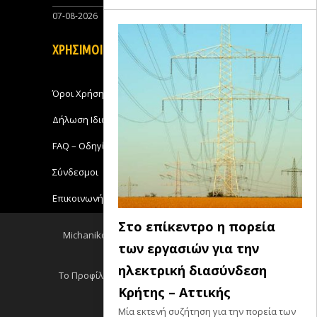
07-08-2026
0
ΧΡΗΣΙΜΟΙ ΣΥΝΔΕΣΜΟΙ
Όροι Χρήσης
Δήλωση Ιδιωτικότητας
FAQ – Οδηγίες Χρήσης
Σύνδεσμοι
Επικοινωνήστε με το Michanikos-Online
Στο επίκεντρο η πορεία
Michanikos-Online 2018 - All Rights Reserved
των εργασιών για την
Back to top
ηλεκτρική διασύνδεση
Το Προφίλ μου
Log out
Ειδησεις RSS
Κρήτης – Αττικής
Σεμινάρια RSS
Μία εκτενή συζήτηση για την πορεία των