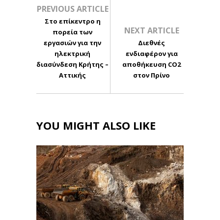
PREVIOUS ARTICLE
Στο επίκεντρο η
NEXT ARTICLE
πορεία των
εργασιών για την
Διεθνές
ηλεκτρική
ενδιαφέρον για
διασύνδεση Κρήτης –
αποθήκευση CO2
Αττικής
στον Πρίνο
YOU MIGHT ALSO LIKE