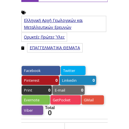
Ελληνική Αρχή Γεωλογικών και
Μεταλλευτικών Ερευνών
Ορυκτές Πρώτες Ύλες
ΕΠΑΓΓΕΛΜΑΤΙΚΑ ΘΕΜΑΤΑ
Facebook
Twitter
0
0
Pinterest
Linkedin
0
0
Print
E-mail
Evernote
GetPocket
GMail
Total
Viber
0