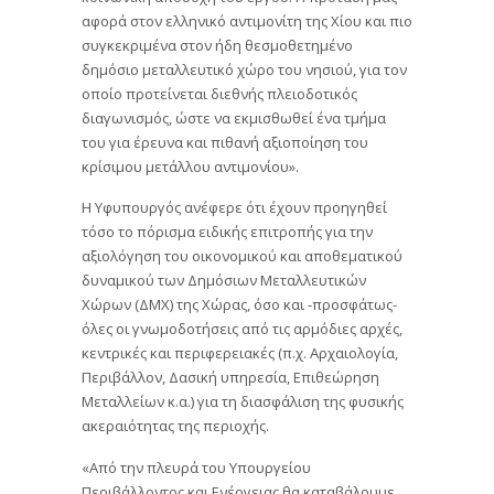
αφορά στον ελληνικό αντιμονίτη της Χίου και πιο
συγκεκριμένα στον ήδη θεσμοθετημένο
δημόσιο μεταλλευτικό χώρο του νησιού, για τον
οποίο προτείνεται διεθνής πλειοδοτικός
διαγωνισμός, ώστε να εκμισθωθεί ένα τμήμα
του για έρευνα και πιθανή αξιοποίηση του
κρίσιμου μετάλλου αντιμονίου».
Η Υφυπουργός ανέφερε ότι έχουν προηγηθεί
τόσο το πόρισμα ειδικής επιτροπής για την
αξιολόγηση του οικονομικού και αποθεματικού
δυναμικού των Δημόσιων Μεταλλευτικών
Χώρων (ΔΜΧ) της Χώρας, όσο και -προσφάτως-
όλες οι γνωμοδοτήσεις από τις αρμόδιες αρχές,
κεντρικές και περιφερειακές (π.χ. Αρχαιολογία,
Περιβάλλον, Δασική υπηρεσία, Επιθεώρηση
Μεταλλείων κ.α.) για τη διασφάλιση της φυσικής
ακεραιότητας της περιοχής.
«Από την πλευρά του Υπουργείου
Περιβάλλοντος και Ενέργειας θα καταβάλουμε