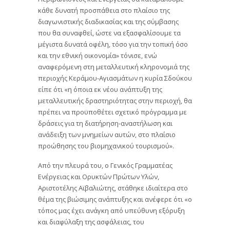
κάθε δυνατή προσπάθεια στο πλαίσιο της
διαγωνιστικής διαδικασίας και της σύμβασης
που θα συναφθεί, ώστε να εξασφαλίσουμε τα
μέγιστα δυνατά οφέλη, τόσο για την τοπική όσο
και την εθνική οικονομία» τόνισε, ενώ
αναφερόμενη στη μεταλλευτική κληρονομιά της
περιοχής Κεράμου-Αγιασμάτων η κυρία Σδούκου
είπε ότι «η όποια εκ νέου ανάπτυξη της
μεταλλευτικής δραστηριότητας στην περιοχή, θα
πρέπει να προϋποθέτει σχετικό πρόγραμμα με
δράσεις για τη διατήρηση-αναστήλωση και
ανάδειξη των μνημείων αυτών, στο πλαίσιο
προώθησης του βιομηχανικού τουρισμού».
Από την πλευρά του, ο Γενικός Γραμματέας
Ενέργειας και Ορυκτών Πρώτων Υλών,
Αριστοτέλης Αϊβαλιώτης, στάθηκε ιδιαίτερα στο
θέμα της βιώσιμης ανάπτυξης και ανέφερε ότι «ο
τόπος μας έχει ανάγκη από υπεύθυνη εξόρυξη
και διαφύλαξη της ασφάλειας, του