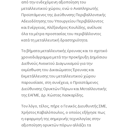
από την ενδεχόμενη αξιοποίηση του
μεταλλευτικού χώρου, ενώ ο Αναπληρωτής
Προϊστάμενος της Διεύθυνσης Περιβαλλοντικής
Αδειοδότησης του Υπουργείου Περιβάλλοντος
και Ενέργειας, Αλέξανδρος Κουλίδης, ανέλυσε
όλα τα μέτρα προστασίας του περιβάλλοντος
κατά τη μεταλλευτική δραστηριότητα.
Τα βήματα μεταλλευτικής έρευνας και το σχετικό
χρονοδιάγραμμα μετά την προκήρυξη Δημόσιου
Διεθνούς Ανοικτού Διαγωνισμού για την
εκμίσθωση του Δικαιώματος Έρευνας και
Εκμετάλλευσης του μεταλλευτικού χώρου
παρουσίασε, στη συνέχεια, ο Προϊστάμενος
Διεύθυνσης Ορυκτών Πόρων και Μεταλλευτικής
της ΕΑΓΜΕ, Δρ. Κώστας Λασκαρίδης.
Τον λόγο, τέλος, πήρε ο Γενικός Διευθυντής ΣΜΕ,
Χρήστος Καβαλόπουλος, ο οποίος εξήγησε πως
η εφαρμογή της σημερινής τεχνολογίας στην
αξιοποίηση ορυκτών πόρων αλλάζει τα