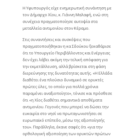
Η Υφυπουργός είχε ενημερωτική συνάντηση με
τον Δήμαρχο Χίου, κ. Γιάννη Μαλαφή, ενώ στη
συνέχεια πραγματοποίησε αυτοψία στα
μεταλλεία αντιμονίου στον Κέραμο.
Στις συναντήσεις και συσκέψεις που
πραγματοποιήθηκαν η κα Σδούκου ξεκαθάρισε
ότι το Υπουργείο Περιβάλλοντος και Ενέργειας
δεν έχει λάβει ακόμη την τελική απόφαση για
την εκμετάλλευση, αλλά βρίσκεται στη φάση
διερεύνησης της δυνατότητας αυτής. «Η Ελλάδα
διαθέτει ένα πλούσιο δυναμικό σε ορυκτές
πρώτες ύλες, το οποίο για πολλά χρόνια
παραμένει αναξιοποίητο», τόνισε και πρόσθεσε
ότι «η Χίος διαθέτει σημαντικά αποθέματα
αντιμονίου. Γεγονός που μπορεί να δώσει την
ευκαιρία στο νησί να πρωταγωνιστήσει σε
ευρωπαϊκό επίπεδο, μέσω της αξιοποίησής
του». Παράλληλα, έκανε σαφές ότι «για την
ορθολογική αξιοποίηση των ορυκτών πρώτων