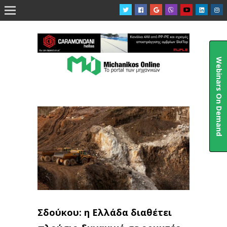

Webinars On Demand
Σδούκου: η Ελλάδα διαθέτει