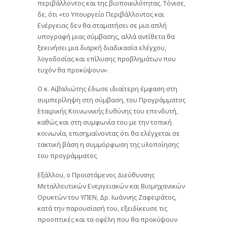
περιβάλλοντος και της βιοποικιλότητας. Τόνισε,
δε, ότι «το Υπουργείο Περιβάλλοντος και
Ενέργειας δεν θα σταματήσει σε μια απλή
υπογραφή μιας σύμβασης, αλλά αντίθετα θα
ξεκινήσει μια διαρκή διαδικασία ελέγχου,
λογοδοσίας και επίλυσης προβλημάτων που
τυχόν θα προκύψουν».
Ο κ. Αϊβαλιώτης έδωσε ιδιαίτερη έμφαση στη
συμπερίληψη στη σύμβαση, του Προγράμματος
Εταιρικής Κοινωνικής Ευθύνης του επενδυτή,
καθώς και στη συμφωνία του με την τοπική
κοινωνία, επισημαίνοντας ότι θα ελέγχεται σε
τακτική βάση η συμμόρφωση της υλοποίησης
του προγράμματος.
Εξάλλου, ο Προϊστάμενος Διεύθυνσης
Μεταλλευτικών Ενεργειακών και Βιομηχανικών
Ορυκτών του ΥΠΕΝ, Δρ. Ιωάννης Ζαφειράτος,
κατά την παρουσίασή του, εξειδίκευσε τις
προοπτικές και τα οφέλη που θα προκύψουν